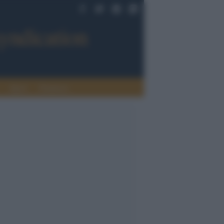
Sport
Tendenze