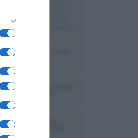
e cariche di aiuti umanitari assalite
sercito israeliano. Una guerra atroce, il
ivo di disumanizzazione delle vittime, il
ismo del governo italiano e degli altri
ei, il ritorno al colonialismo. L'importanza
ovimenti.
Aviv /
La “vittoria totale” di Israele
fica una guerra senza fine
elo /
La vita si intreccia con le paure
il giorno succede alla notte
operta /
Oplontis, le vittime
eruzione del Vesuvio furono più
rose del previsto