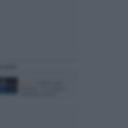
i anche
Serie A /
Napoli, senti
Zielinski: "Lo scudetto?
Dobbiamo crederci"