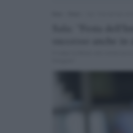
Home
>
Notizie
>
Sala: “Festa dell’Inter inev
Sala: "Festa dell'I
successo anche in a
Il sindaco di Milano sulle critiche mosse
festeggiare"