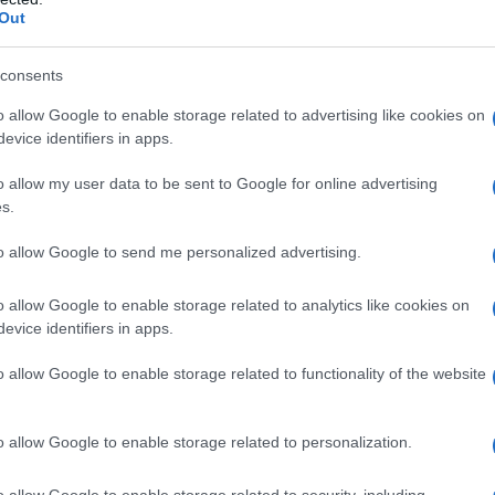
barch
Out
dall'e
unto addetto ai lavori”. “Come al solito nella
tentat
ottolineato Sala – quella che vuole aprire tutto ma
servil
consents
 Milano a festeggiare un viceministro e due
europ
o allow Google to enable storage related to advertising like cookies on
dei m
 foto allegramente”. A tal proposito, aggiunge il
evice identifiers in apps.
a dell’eurodeputata e consigliere comunale
Tel 
o allow my user data to be sent to Google for online advertising
signi
o ero lì per lo shopping’. Certo, notoriamente si
s.
na dell’Inter insieme ai compagni di partito”.
to allow Google to send me personalized advertising.
concittadini, Sala spiega inoltre di aver
o allow Google to enable storage related to analytics like cookies on
Vang
evice identifiers in apps.
come 
no prima di parlare di quanto accaduto
ni di piazza Duomo abbiano colpito la
o allow Google to enable storage related to functionality of the website
– e considero con attenzione le voci di tanti
La sc
la strumentalizzazione politica per racimolare
o allow Google to enable storage related to personalization.
dell’
nume
o allow Google to enable storage related to security, including