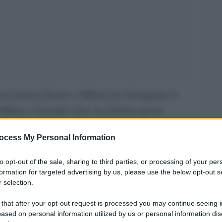
aso piazza Duomo a Milano per festeggiare lo
i Milano, Giuseppe Sala, ha definito questa
ione era certamente prevedibile ma non è
ocess My Personal Information
e i tifosi scendessero in piazza – ha affermato
 su Facebook – Sarebbe stato così in qualunque
to opt-out of the sale, sharing to third parties, or processing of your per
uadra avesse vinto lo scudetto. Con prefetto e
formation for targeted advertising by us, please use the below opt-out s
 selection.
tenere i tifosi, in particolare abbiamo per
 chiudere piazza Duomo ma i rischi superavano i
 that after your opt-out request is processed you may continue seeing i
ased on personal information utilized by us or personal information dis
ro riversati in spazi più piccoli e con meno vie di