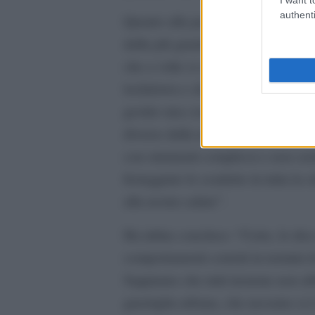
authenti
Quanto alla pandemia, ha osservat
dalla più grande crisi sociale e san
che a volte si sovrappongono. C’è 
lockdown e chi vorrebbe aprire tutt
gestire una comunità non esiste un 
diverse dalla nostra. Una società 
con strumenti complessi e non cre
festeggiato lo scudetto in tutta la c
alla nostra salute”.
Ha infine concluso: “Certo, lo dic
comportamenti corretti in termini 
Sappiamo che tutti insieme non abb
guerriglia urbana, che nessuno si è