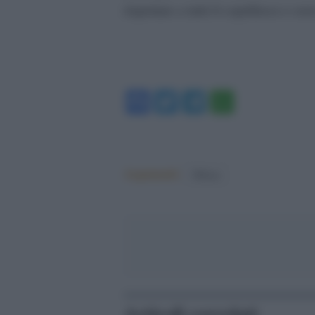
rispettare a tutti il coprifuoco e no
Facebook
Twitter
Telegram
WhatsA
Argomenti:
Milano
Articoli correlati