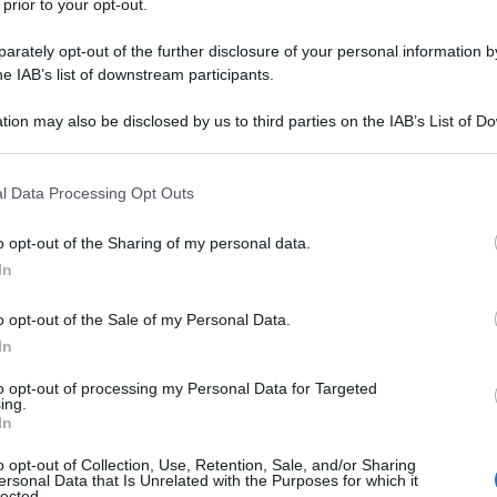
 prior to your opt-out.
rately opt-out of the further disclosure of your personal information by
he IAB’s list of downstream participants.
ha spiegato – non è in momenti come quelli che
are di usare idranti o cose del genere. Capisco
tion may also be disclosed by us to third parties on the IAB’s List of 
Ulti
 that may further disclose it to other third parties.
hiunque si improvvisa esperto di qualunque cosa,
 that this website/app uses one or more Google services and may gath
 cose viste da dentro sono un po’ più complesse
l Data Processing Opt Outs
including but not limited to your visit or usage behaviour. You may click 
ti dell’ordine pubblico siano prefetto e
 to Google and its third-party tags to use your data for below specifi
o opt-out of the Sharing of my personal data.
ogle consent section.
In
 di aver “sentito tante lamentele ma non un’idea
o opt-out of the Sale of my Personal Data.
In
tire meglio le strade cittadine. Ci ha provato
sà come, i tifosi a San Siro. Ma a tacere che gli
to opt-out of processing my Personal Data for Targeted
L'int
ing.
Gaza:
sembramenti ci sarebbero stati nell’ingresso e
In
solle
 dentro sarebbero state i tifosi a doverosa
o opt-out of Collection, Use, Retention, Sale, and/or Sharing
Il Se
ersonal Data that Is Unrelated with the Purposes for which it
? Questa è stata l’ideona di uno che ha fatto il
lected.