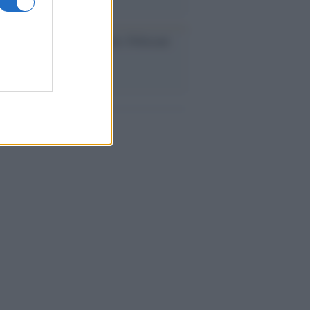
dagliere /
Europei di nuoto: Pellecani
 una super Italia