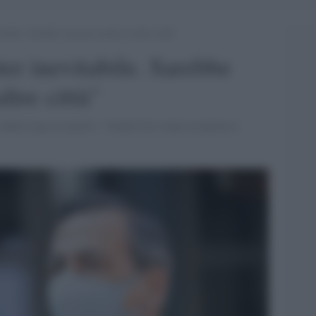
itabile. Sarebbe successo anche in altre città”
nter inevitabile. Sarebbe
ltre città"
 dalla Lega in merito: "Anche loro erano in piazza a