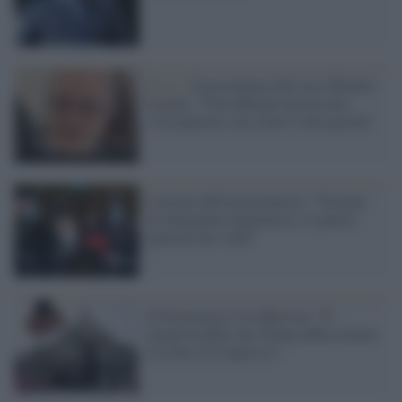
Riace /
Il procuratore del caso Mimmo
Lucano: “Non abbiamo processato
l’accoglienza, ma come è stata gestita”
L'accusa della procuratrice: "Sistema
di emergenza manomesso, il guasto
ignorato per soldi"
Il Procuratore Usa Sherwin: "È
inequivocabile che Trump abbia aizzato
l'assalto al Congresso"