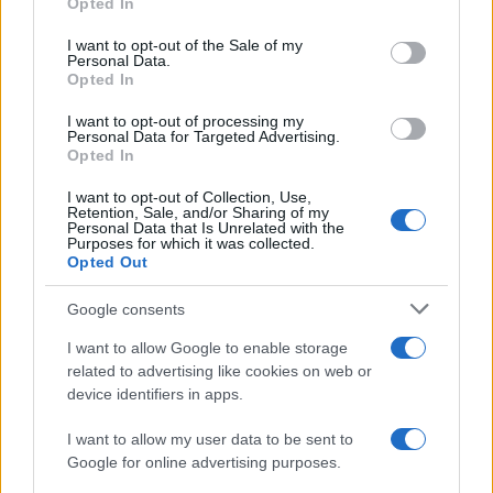
Opted In
Please note that this website/app uses one or more Google
services and may gather and store information including but
I want to opt-out of the Sale of my
Personal Data.
not limited to your visit or usage behaviour. You may click to
Opted In
grant or deny consent to Google and its third-party tags to
use your data for below specified purposes in below Google
I want to opt-out of processing my
consent section.
Personal Data for Targeted Advertising.
Opted In
I want to opt-out of Collection, Use,
Retention, Sale, and/or Sharing of my
Personal Data that Is Unrelated with the
Purposes for which it was collected.
Opted Out
Syndication
Culture
Google consents
Salute
Globalist
I want to allow Google to enable storage
related to advertising like cookies on web or
Megachip
Globalscience
device identifiers in apps.
GiULia
Globalsport
I want to allow my user data to be sent to
Google for online advertising purposes.
Prima Pagina