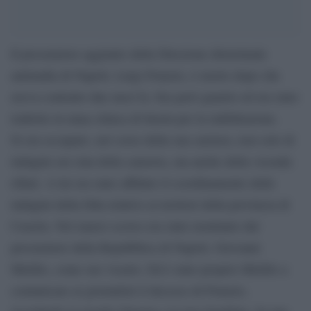
Il procuratore aggiunto della Direzione distrettuale
antimafia di Napoli, Luigi Frunzio, è morto dopo che
aveva contratto due mesi fa. Era però guarito ed era stato
traferito in unaa clinica di Imola per la riabilitazione.
Si era occupato, nel corso della sua carriera, non solo di
indagini sui clan della camorra, ma anche della vicenda
rifiuti. A lui era stato affidato il coordinamento delle
indagini della Dda relative ai territori della provincia di
Caserta. Nel marzo scorso era stato nominato dal
procuratore della Repubblica di Napoli, Giovanni
Melillo, come suo vicario. Ed è stato proprio Melillo a
comunicare ai giornalisti il decesso di Frunzio,