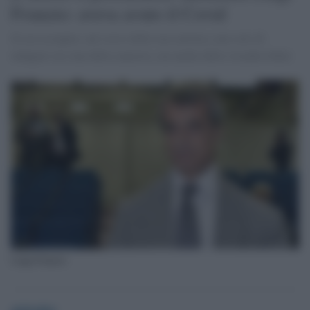
Frunzio: aveva avuto il Covid
Si era occupato, nel corso della sua carriera, non solo di
indagini sui clan della camorra, ma anche della vicenda rifiuti.
Luigi Frunzio
globalist