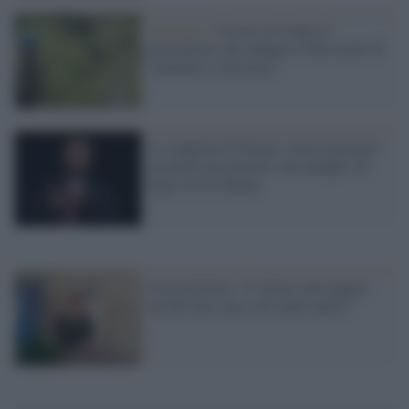
Attentato /
Ucciso in Congo il
procuratore che indagava sulla morte di
Attanasio e Iacovacci
La trappola di Trump: vuole nominare
un nuovo procuratore che indaghi sul
figlio di Joe Biden
Il procuratore: "L'Arma volti pagina
perché non sono solo mele marce"