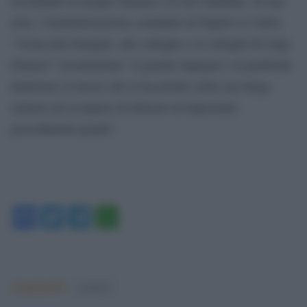
ricordando la moglie Simona e le loro bambine. In una
nota, l’Amministrazione comunale di Napoli si è detta
“vicina alla famiglia, alle colleghe e ai colleghi di Luigi
Frunzio” ricordandone “il grande impegno e la profonda
dedizione al lavoro che lo ha portato nella sua lunga
carriera ad occuparsi di delicati ed importanti
procedimenti penali”.
Facebook
Twitter
Telegram
WhatsApp
Argomenti:
covid-19