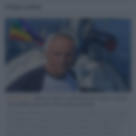
Ultime notizie
L'intervista /
Marco Croatti e la Flottilla per Gaza: le nostre
vele gonfie grazie alla sollevazione popolare
Il Senatore M5S racconta la sua esperienza sulle barche cariche di
aiuti umanitari assalite dall'esercito israeliano. Una guerra atroce,
il tentativo di disumanizzazione delle vittime, il servilismo del
governo italiano e degli altri europei, il ritorno al colonialismo.