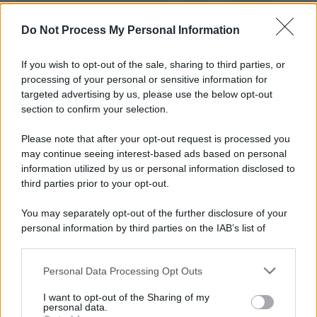
L'importanza dei movimenti.
Do Not Process My Personal Information
Il lutto /
Addio a Francesco Guccini, il poeta della canzone
d’autore italiana
If you wish to opt-out of the sale, sharing to third parties, or
processing of your personal or sensitive information for
targeted advertising by us, please use the below opt-out
section to confirm your selection.
L'anniversario /
90 anni di Yves Saint Laurent, tra moda e
scandali
Please note that after your opt-out request is processed you
may continue seeing interest-based ads based on personal
information utilized by us or personal information disclosed to
third parties prior to your opt-out.
Perché i centri di intrattenimento per famiglie investono in
You may separately opt-out of the further disclosure of your
attrazioni ad alta tecnologia
personal information by third parties on the IAB’s list of
downstream participants.
Personal Data Processing Opt Outs
This information may also be disclosed by us to third parties
Il conflitto /
La mafia russa e l'arma del caos
on the IAB’s List of Downstream Participants that may further
I want to opt-out of the Sharing of my
disclose it to other third parties.
personal data.