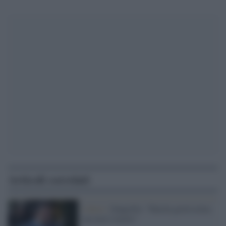
Articoli correlati
Calcio /
Zangrillo: "Raiola gravissimo,
ma non è morto"