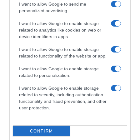
I want to allow Google to send me
personalized advertising.
Giornale dello
Chi siamo
I want to allow Google to enable storage
Spettacolo
related to analytics like cookies on web or
Contributors
device identifiers in apps.
Wondernet
Facebook
I want to allow Google to enable storage
Giuliana Sgrena
related to functionality of the website or app.
Twitter
I want to allow Google to enable storage
Google News
related to personalization.
Mastodon
I want to allow Google to enable storage
related to security, including authentication
Cookie Policy
functionality and fraud prevention, and other
user protection.
Preferenze Privacy
CONFIRM