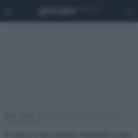
Home
>
Notizie
>
È morto il procuratore antimafia Luigi Frunzio:
aveva avuto il Covid
È morto il procuratore antimafia Luigi