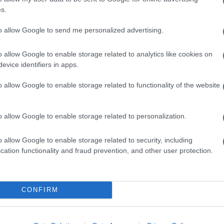
Il Se
escita, con l’eccezione del 2003, quando ci fu
s.
barch
 del 2015, con un inverno rigido e un’epidemia
dall'e
to allow Google to send me personalized advertising.
tentat
ndemia, nel 2020 la speranza di vita è
servil
ese. In particolare, in Lombardia gli uomini
o allow Google to enable storage related to analytics like cookies on
europ
evice identifiers in apps.
dei m
e 2,1.
o allow Google to enable storage related to functionality of the website
Il co
alizzati ovunque gli uomini, per cui la vita si
enza e Parma, di due e mezzo ad Alessandria e
o allow Google to enable storage related to personalization.
gativo, al Sud, a Foggia e Crotone (2,4 e 2,2
o allow Google to enable storage related to security, including
Avellino, Enna e Siracusa con speranza di vita
Tel 
cation functionality and fraud prevention, and other user protection.
"Isra
la su
le grandi città, colpita soprattutto Milano (2,5
CONFIRM
, 1,8 per le donne), che torna a una speranza di
La ri
Peggiora l’aspettativa anche a Genova e Torino,
centr