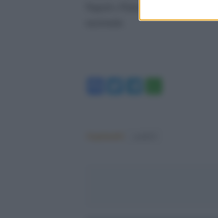
Napoli e Palermo, mentre le altre m
nazionale.
Facebook
Twitter
Telegram
WhatsA
Argomenti:
covid-19