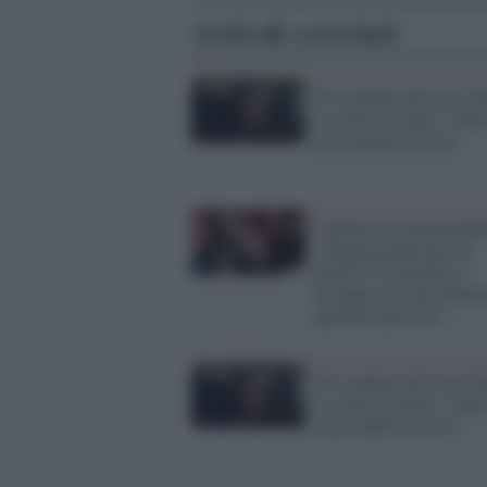
Articoli correlati
Gli studenti del liceo Z
a scuola in gonna "contr
mascolinità tossica"
Calderoli incommentabi
"Doppia preferenza di
genere? Il maschio si
accoppia con più femmi
quindi ha più voti"
Gli studenti del liceo Z
a scuola in gonna "contr
mascolinità tossica"