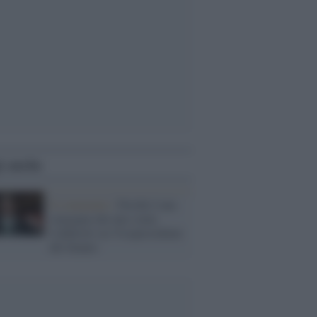
i anche
Il commento /
Perché è una
vergogna che uno come
Calderoli sia Vicepresidente
del Senato