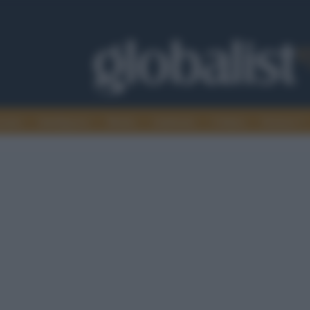
omia
Intelligence
Media
Ambiente
Cultura
Scienza