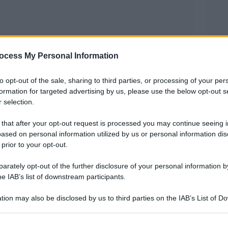
ocess My Personal Information
to opt-out of the sale, sharing to third parties, or processing of your per
formation for targeted advertising by us, please use the below opt-out s
o e mezzo per gli uomini. Con alcune zone,
 selection.
lpite nel 2020, che tornano indietro di 15 anni,
 that after your opt-out request is processed you may continue seeing i
a era sotto i 79 anni per gli uomini e gli 84 per
ased on personal information utilized by us or personal information dis
2019. La stima è stata calcolata utilizzando i dati
 prior to your opt-out.
oli con quelli dell’anno prima e analizzando
rately opt-out of the further disclosure of your personal information by
nibili e i numeri sulla mortalità.
he IAB’s list of downstream participants.
tion may also be disclosed by us to third parties on the IAB’s List of 
 pandemia sulla nostra speranza di vita è stato
 that may further disclose it to other third parties.
centro studi Nebo per il Sole 24 ore
orato dal
,
 that this website/app uses one or more Google services and may gath