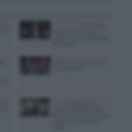
ucchi
Il commento /
Perché è una
o la
vergogna che uno come
Calderoli sia Vicepresidente
del Senato
le:
Svizzera: tornano in auge le
classi separate
ne e
ucchi
Uk /
A Edimburgo una
o la
scuola chiede agli studenti
maschi di indossare la gonna
"contro gli stereotipi di
genere"