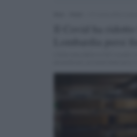
Home
>
Notizie
>
Il Covid ha ridotto la spera
Il Covid ha ridotto 
Lombardia persi fi
L'Italia torna indietro al 2012 secondo i 
più penalizzati: gli uomini hanno perso 2,