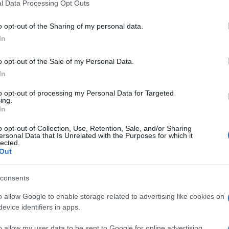
l Data Processing Opt Outs
ricerca. I numeri che fotografano il trend nascite e
including but not limited to your visit or usage behaviour. You may click 
 to Google and its third-party tags to use your data for below specifi
lle nascite e +21% della mortalità rispetto alla
o opt-out of the Sharing of my personal data.
ogle consent section.
mbre, pari a 108.178 decessi, hanno dunque
In
 a livello nazionale siamo tornati indietro al
o opt-out of the Sale of my Personal Data.
Ulti
In
to opt-out of processing my Personal Data for Targeted
nd è stato tracciato quando ancora non erano
ing.
In
a ondata. D’altra parte di questo aspetto ha
ghi nel suo discorso di insediamento al Senato,
o opt-out of Collection, Use, Retention, Sale, and/or Sharing
ersonal Data that Is Unrelated with the Purposes for which it
lected.
vita a causa della pandemia è diminuita, fino a 4
Out
tagio. Un calo simile non si registrava dai tempi
consents
L'int
o allow Google to enable storage related to advertising like cookies on
 la prima guerra mondiale infatti la speranza di
Gaza:
evice identifiers in apps.
solle
se di 10 anni. A parte quei tempi terribili,
o allow my user data to be sent to Google for online advertising