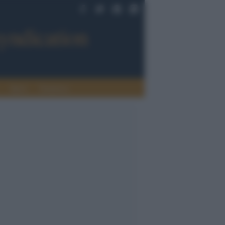
Sport
Tendenze