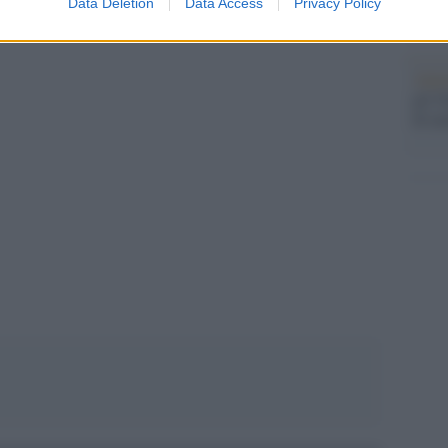
europ
Data Deletion
Data Access
Privacy Policy
etropoli hanno dati migliori rispetto alla media
prim
Alpi
gli O
di um
pp