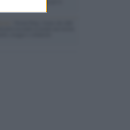
eo in una battaglia interna per le
arie
nismo /
Nirmal Purja, l'uomo che sfidò
ttomila lasciando al mondo una lezione
iltà, coraggio e solidarietà