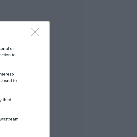
sonal or
ection to
nterest-
closed to
 third
Downstream
er and store