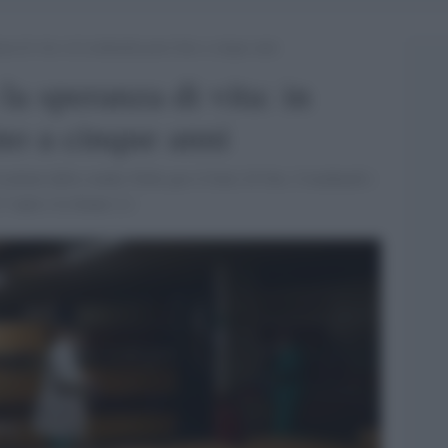
nza di vita: in Lombardia persi fino a cinque anni
la speranza di vita: in
no a cinque anni
risultati dello studio Nebo per il Sole 24 Ore. I lombardi i
7 anni e le donne 2,1