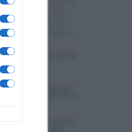
natore M5S racconta la sua esperienza sulle
e cariche di aiuti umanitari assalite
sercito israeliano. Una guerra atroce, il
ivo di disumanizzazione delle vittime, il
ismo del governo italiano e degli altri
ei, il ritorno al colonialismo. L'importanza
ovimenti.
nflitto /
La mafia russa e l'arma del caos
Aviv /
Netanyahu si smarca da Trump:
ele farà tutto quello che è necessario per
a sicurezza"
flessione /
Pace, disarmo e Ucraina: il
osinistra non trasformi il riarmo