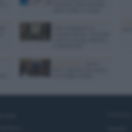
n la
l'allenatore della nazionale
tedesca under-21 di judo
L'ann
nde
Il Re al Pantheon? La
Laure
te:
comunità ebraica: 'Un insulto
a tutti noi che qui subimmo
la deportazione'
Antisemitismo /
Sporco
ebreo: aggrediti due ragazzi
ciso
con la kippà a Parigi
Syndication
i siamo
ntributors
Globalist