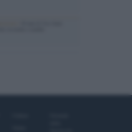
iversario /
90 anni di Yves Saint
nt, tra moda e scandali
Culture
Giornale
dello
Salute
Spettacolo