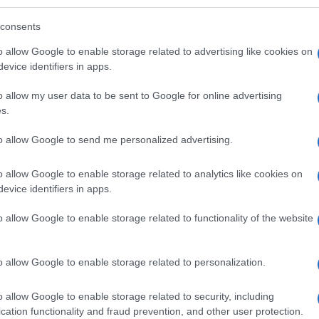
io di disciplina dell’ateneo, che si riunirà nei
consents
i è stato sospeso cautelativamente dall’attività
o allow Google to enable storage related to advertising like cookies on
evice identifiers in apps.
essisti rivolti all’onorevole Meloni pongono a noi
Ulti
o allow my user data to be sent to Google for online advertising
o questi comportamenti, rivolti spesso alle
s.
 da stigmatizzare senza riserve. Abbiamo la
to allow Google to send me personalized advertising.
ateneo e far sì che l’Università di Siena, a sua
o allow Google to enable storage related to analytics like cookies on
l professore, sia difesa nella sua dignità”.
evice identifiers in apps.
o allow Google to enable storage related to functionality of the website
o allow Google to enable storage related to personalization.
pp
L'int
Gaza:
o allow Google to enable storage related to security, including
solle
cation functionality and fraud prevention, and other user protection.