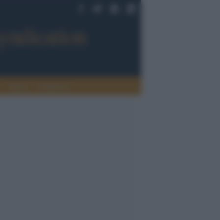
Sport
Tendenze