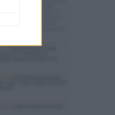
natore M5S racconta la sua esperienza sulle
e cariche di aiuti umanitari assalite
sercito israeliano. Una guerra atroce, il
ivo di disumanizzazione delle vittime, il
ismo del governo italiano e degli altri
ei, il ritorno al colonialismo. L'importanza
ovimenti.
tina /
Il Board of Peace di Trump
na il primo contratto per un
mentale avamposto militare a Gaza
nto /
La Sila diventa un palcoscenico
rale: nasce “A Farla Amare Comincia Tu
ra Sila”
cordo /
Le radici di Francesco Guccini