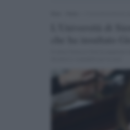
Home
>
Notizie
>
L’Università di Siena ha so
L'Università di Sie
che ha insultato G
Il rettore Francesco Frati ha annunciato ch
discuterà se sospenderlo per tre mesi