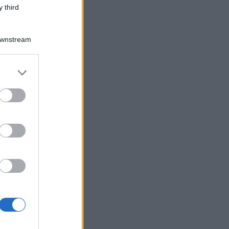
 third
Downstream
er and store
to grant or
ed purposes