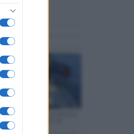
me notizie
ervista /
Marco Croatti e la Flottilla per
 le nostre vele gonfie grazie alla
vazione popolare