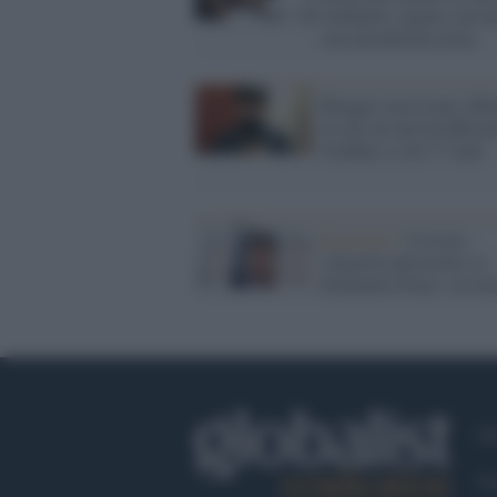
lombardi: regala a un fa
sua mascherina usata
Blogger messicano offe
in rete un narcotraffican
freddato a soli 17 anni
Razzismo /
Corsaro,
volgarità antisemite su
Emanuele Fiano: circon
Ch
Co