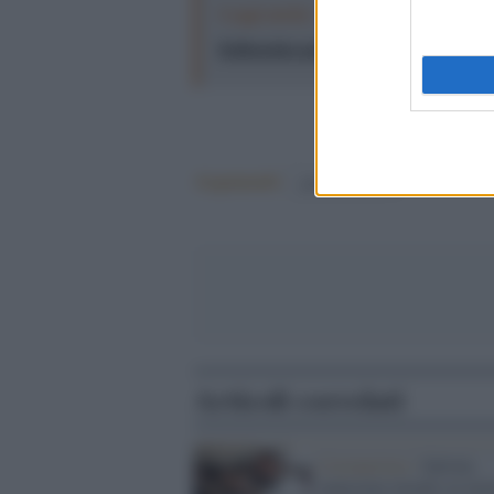
Leggi anche:
Meloni incensa il Pia
il diversivo perfetto per nasconderlo
Argomenti:
giorgia meloni
Articoli correlati
Coronavirus /
Salvini,
ennesimo insulto ai mor