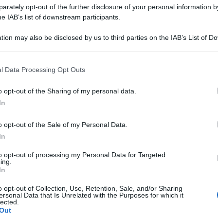
rately opt-out of the further disclosure of your personal information by
he IAB’s list of downstream participants.
tion may also be disclosed by us to third parties on the IAB’s List of 
 that may further disclose it to other third parties.
 that this website/app uses one or more Google services and may gath
l Data Processing Opt Outs
including but not limited to your visit or usage behaviour. You may click 
 to Google and its third-party tags to use your data for below specifi
all’
insulto sessista
che il professor Gozzini
o opt-out of the Sharing of my personal data.
ogle consent section.
In
a Giorgia Meloni, il rettore Francesco Frati ha
o opt-out of the Sale of my Personal Data.
In
iplina una proposta di sospensione dalle funzioni
ndio). L’organismo interno all’Ateneo,
to opt-out of processing my Personal Data for Targeted
ing.
ella Piccinni, si riunirà in tempi brevi, entro la
In
 proposta dal rettore ed emettere il verdetto. La
o opt-out of Collection, Use, Retention, Sale, and/or Sharing
ersonal Data that Is Unrelated with the Purposes for which it
a sarà poi adottata con delibera dal Consiglio di
lected.
Out