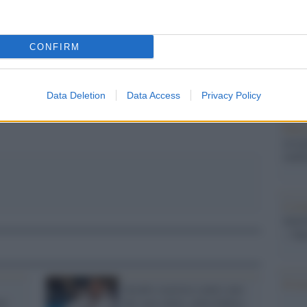
Il Se
no Mattei ma nel Mediterraneo non conta nulla: Ceuta
barch
dall'e
tentat
CONFIRM
servil
europ
dei m
Data Deletion
Data Access
Privacy Policy
Pales
asseg
rudi
L'eve
natu
– Ope
Il ri
Insulto razzista contro uno
ti
dei suoi atleti, nella bufera