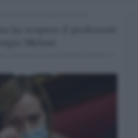
speso il professore che ha insultato Giorgia Meloni
na ha sospeso il professore
iorgia Meloni
e il professore è stato sospeso dall'attività didattica e si