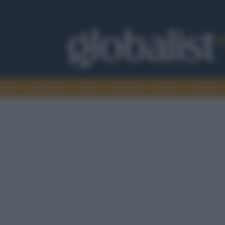
omia
Intelligence
Media
Ambiente
Cultura
Scienza