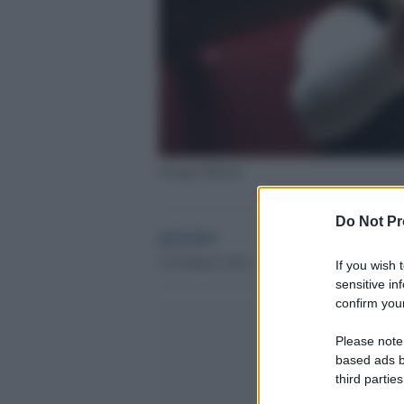
Giorgia Meloni
Do Not Pr
globalist
22 Febbraio 2021 - 18.50
If you wish 
sensitive in
confirm your
Please note
based ads b
third parties