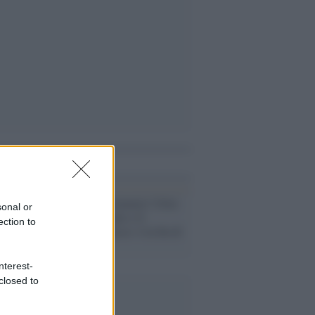
i anche
Razzismo /
Scimmia! Ultrà
sonal or
insulta la moglie e il
ection to
migrante reagisce: è in fin di
vita
nterest-
closed to