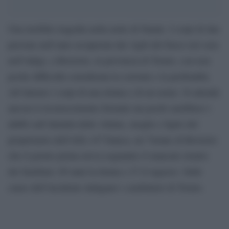
Una terribile tragedia nella notte di Natale. I corpi di due
persone nell’auto recuperata dai vigili del fuoco ieri sera
nell’Adige, a Rovereto, in provincia di Trento, con non
poche difficoltà considerata la corrente e la profondità.
All’interno i corpi di una donna e di un uomo. Si attende
ancora il riconoscimento formale ma pochi sarebbero i
dubbi sull’identità delle vittime, moglie e figlio del
proprietario dell’Alfa 147 bianca, un 74enne di Rovereto
che il giorno prima aveva segnalato il mancato rientro
dei familiari, 69 anni la donna e 27 il ragazzo. Sulle
cause dell’incidente indagano i carabinieri di Trento.