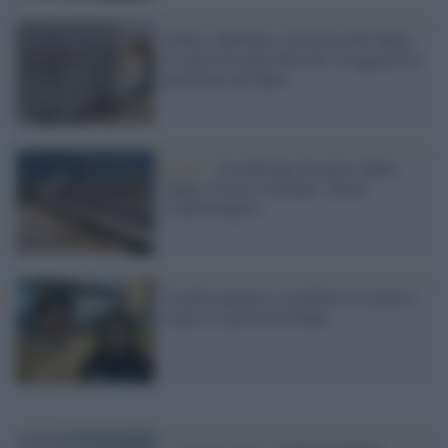
Giallo a Bolzano: ritrovato nell’Adige
il corpo di Laura Perselli. Si aggrava la
posizione del figlio
Meteo /
Il maltempo fa nuovi danni,
Adige e Isarco esondati: chiusa
l'Autobrennero
Uccide mamma e sorellina, fa a pezzi i
corpi e li getta nell'Adige