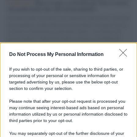
L'intervista /
Marco Croatti e la Flottilla per Gaza: le nostre
vele gonfie grazie alla sollevazione popolare
Il Senatore M5S racconta la sua esperienza sulle barche cariche di
aiuti umanitari assalite dall'esercito israeliano. Una guerra atroce,
il tentativo di disumanizzazione delle vittime, il servilismo del
governo italiano e degli altri europei, il ritorno al colonialismo.
L'importanza dei movimenti.
Do Not Process My Personal Information
Tendenze /
Sale il numero degli acquisti online in Europa e
aumentano le vendite di articoli second hand
If you wish to opt-out of the sale, sharing to third parties, or
processing of your personal or sensitive information for
targeted advertising by us, please use the below opt-out
section to confirm your selection.
Pd /
Un partito progressista e di sinistra che si spacca sul
riarmo ha un serio problema
Please note that after your opt-out request is processed you
may continue seeing interest-based ads based on personal
information utilized by us or personal information disclosed to
third parties prior to your opt-out.
Il caso /
Trump ha quasi esaurito l'arsenale Usa, ma il
You may separately opt-out of the further disclosure of your
tycoon smentisce