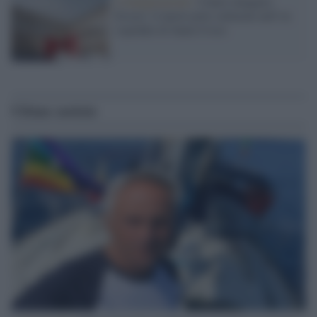
L'inaugurazione /
Cuneo inaugura
Esseci: il nuovo polo culturale nell’ex
ospedale di Santa Croce
Ultime notizie