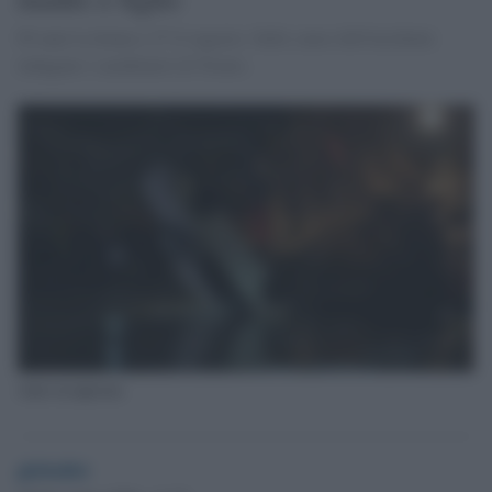
69 anni la donna e 27 il ragazzo. Sulle cause dell'incidente
indagano i carabinieri di Trento.
Auto recuperata
globalist