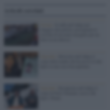
Articoli correlati
Verona /
Si tuffa nell'Adige per
sfuggire alla polizia: proseguono le
ricerche di un uomo inseguito per un
furto in un chiosco
Omicidio /
Ritrovato nell'Adige il
corpo della madre che ha ucciso le due
figlie in una casa d'accoglienza
Omicidio /
Recuperato nell'Adige il
corpo di Peter Neumair, ucciso dal
figlio 30enne