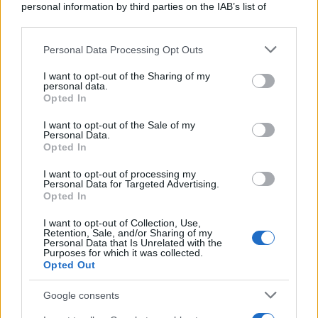
personal information by third parties on the IAB’s list of
downstream participants.
Personal Data Processing Opt Outs
This information may also be disclosed by us to third parties
La banca /
Caso Mps: i pm milanesi ora vogliono vederci
on the IAB’s List of Downstream Participants that may further
I want to opt-out of the Sharing of my
chiaro sulle “chat” tra un dirigente del Mef e alcuni ministri
disclose it to other third parties.
personal data.
Opted In
Please note that this website/app uses one or more Google
services and may gather and store information including but
I want to opt-out of the Sale of my
Personal Data.
not limited to your visit or usage behaviour. You may click to
Opted In
grant or deny consent to Google and its third-party tags to
use your data for below specified purposes in below Google
I want to opt-out of processing my
consent section.
Personal Data for Targeted Advertising.
Opted In
I want to opt-out of Collection, Use,
Retention, Sale, and/or Sharing of my
Personal Data that Is Unrelated with the
Purposes for which it was collected.
Opted Out
Syndication
Culture
Google consents
Salute