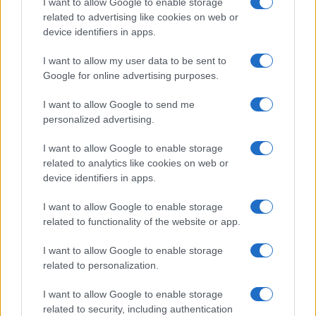
Globalist
I want to allow Google to enable storage
related to advertising like cookies on web or
Megachip
Globalscience
device identifiers in apps.
GiULia
Globalsport
I want to allow my user data to be sent to
Google for online advertising purposes.
Prima Pagina
I want to allow Google to send me
personalized advertising.
Giornale dello
Chi siamo
I want to allow Google to enable storage
Spettacolo
related to analytics like cookies on web or
Contributors
device identifiers in apps.
Wondernet
Facebook
I want to allow Google to enable storage
Giuliana Sgrena
related to functionality of the website or app.
Twitter
I want to allow Google to enable storage
Google News
related to personalization.
Mastodon
I want to allow Google to enable storage
related to security, including authentication