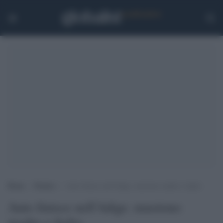
Home
>
Notizie
>
Auto finisce nell’Adige: muoiono madre e figlio
Auto finisce nell'Adige: muoiono
madre e figlio