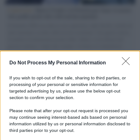
L'intervista /
Marco Croatti e la Flottilla per Gaza: le nostre
vele gonfie grazie alla sollevazione popolare
Il Senatore M5S racconta la sua esperienza sulle barche cariche di
aiuti umanitari assalite dall'esercito israeliano. Una guerra atroce,
il tentativo di disumanizzazione delle vittime, il servilismo del
governo italiano e degli altri europei, il ritorno al colonialismo.
L'importanza dei movimenti.
Do Not Process My Personal Information
Musica /
Al maestro Francesco Guccini
If you wish to opt-out of the sale, sharing to third parties, or
processing of your personal or sensitive information for
targeted advertising by us, please use the below opt-out
section to confirm your selection.
Il ricordo /
Quando Guccini raccontava le "Cronache
epafaniche": l'intervista all'artista che si definiva un
Please note that after your opt-out request is processed you
'narratore'
may continue seeing interest-based ads based on personal
information utilized by us or personal information disclosed to
third parties prior to your opt-out.