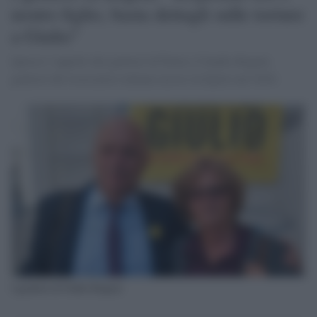
nostro figlio, basta dettagli sulle torture
a Giulio"
Questo l’appello dei genitori di Paola e Claudio Regeni,
genitori del ricercatore italiano ucciso in Egitto nel 2016.
I genitori di Giulio Regeni