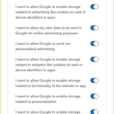
Salute
Globalist
I want to allow Google to enable storage
related to advertising like cookies on web or
Megachip
Globalscience
device identifiers in apps.
GiULia
Globalsport
I want to allow my user data to be sent to
Google for online advertising purposes.
Prima Pagina
I want to allow Google to send me
personalized advertising.
Giornale dello
Chi siamo
I want to allow Google to enable storage
Spettacolo
related to analytics like cookies on web or
Contributors
device identifiers in apps.
Wondernet
Facebook
I want to allow Google to enable storage
Giuliana Sgrena
related to functionality of the website or app.
Twitter
I want to allow Google to enable storage
Google News
related to personalization.
Mastodon
I want to allow Google to enable storage