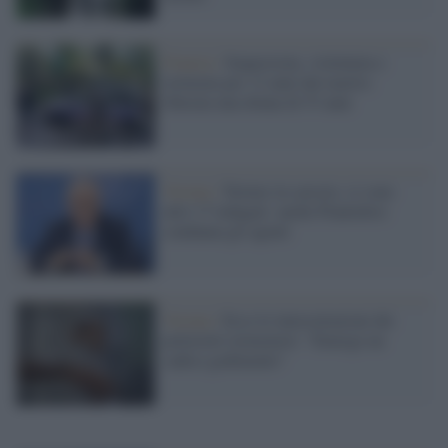
Francia /
Sequestrata, violentata e
torturata per 12 anni dal marito:
liberata una donna di 53 anni
Verona /
Torture in carcere, ci sono
altri 17 indagati: anche Piantedosi
condanna gli agenti
Verona /
Ecco le intercettazioni dei
poliziotti torturatori: "Emerge un
sadico godimento"