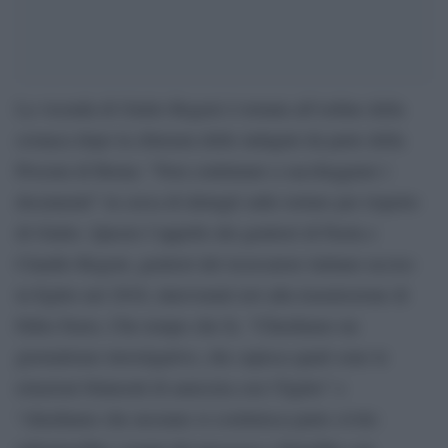
La vicenda di Giulio Regeni è tornata all’ordine della
cronaca dopo la chiusura delle indagini da parte della
Procura di Roma: “Non continuare a saccheggiare i
documenti” in cerca di dettagli sulle torture per rispetto
di Giulio. Questo l’appello dei genitori di Paola e
Claudio Regeni, genitori del ricercatore italiano ucciso
in Egitto nel 2016, intervenuti ieri alla trasmissione di
Fabio Fazio, Che tempo che fa. “Chiediamo un
giornalismo investigativo, che capisca quali sono le
relazioni bilaterali di amicizia con l’Egitto” e
“chiediamo che nessuno si costituisca parte civile: