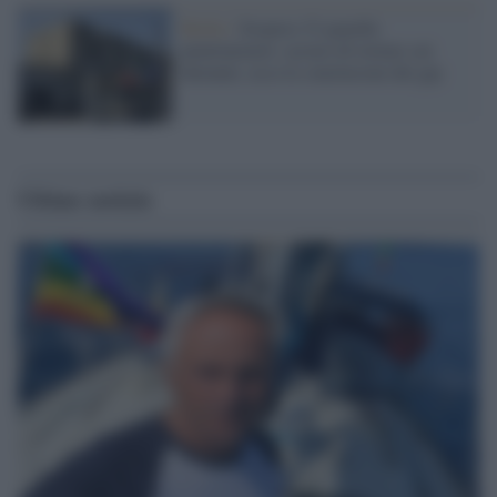
Biella /
Sospese 23 guardie
penitenziarie: accuse di torture sui
detenuti, ecco le conclusioni del gip
Ultime notizie