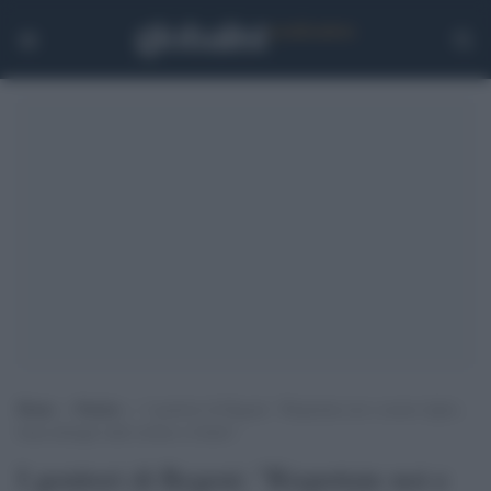
Home
>
Notizie
>
I genitori di Regeni: “Rispettate noi e nostro figlio,
basta dettagli sulle torture a Giulio”
I genitori di Regeni: "Rispettate noi e