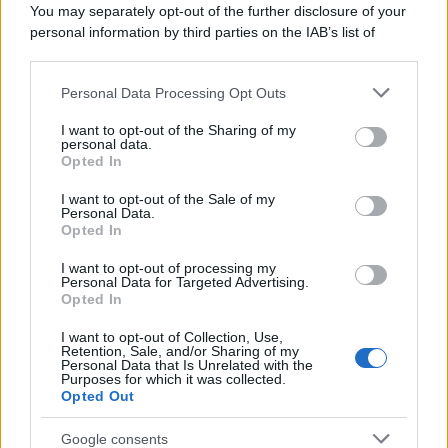
Lo studio /
Disinformazione russa e destra: anche la
You may separately opt-out of the further disclosure of your
macchina propagandistica di Putin dietro la crisi di Ceuta
personal information by third parties on the IAB’s list of
downstream participants.
Personal Data Processing Opt Outs
This information may also be disclosed by us to third parties
Tendenze /
Sale il numero degli acquisti online in Europa e
on the IAB’s List of Downstream Participants that may further
I want to opt-out of the Sharing of my
aumentano le vendite di articoli second hand
disclose it to other third parties.
personal data.
Opted In
Please note that this website/app uses one or more Google
services and may gather and store information including but
I want to opt-out of the Sale of my
Personal Data.
not limited to your visit or usage behaviour. You may click to
Opted In
grant or deny consent to Google and its third-party tags to
use your data for below specified purposes in below Google
I want to opt-out of processing my
consent section.
Personal Data for Targeted Advertising.
Opted In
I want to opt-out of Collection, Use,
Retention, Sale, and/or Sharing of my
Personal Data that Is Unrelated with the
Purposes for which it was collected.
Opted Out
Syndication
Culture
Google consents