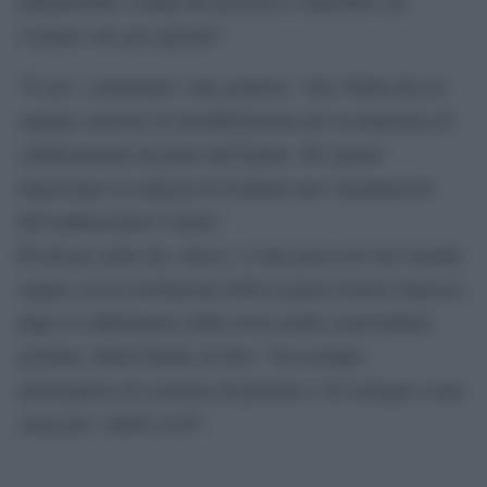
rallenterebbe i tempi del processo e finirebbe con
l’aiutare solo gli egiziani”.
”È ora”, continuano i due genitori, “che l’Italia dia un
segnale concreto di insoddisfazione per la mancanza di
collaborazione da parte dell’Egitto. Per questo
rinnoviamo la richiesta di richiamo per consultazioni
dell’ambasciatore Cantin”.
Posizione netta che, invece, è stata presa ieri da Corrado
Augias con la restituzione della Legion d’onore francese,
dopo il conferimento della stessa anche al presidente
egiziano Abdel Fattah Al-Sisi: “Un esempio
meraviglioso di coerenza di pensiero e di sostegno a una
causa per i diritti civili”.