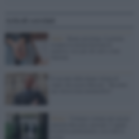
Articoli correlati
Salute /
Bonus psicologo, il governo
recupera la misura bocciata in
manovra: ecco per chi sarà e come
funziona
Il racconto della donna vittima di
stupro che accusa Massari: "Ha avuto
una velocissima metamorfosi"
Milano /
Violenze e torture nel carcere
minorile Beccaria, arrestati 13 agenti
di polizia penitenziaria: ecco tutte le
accuse