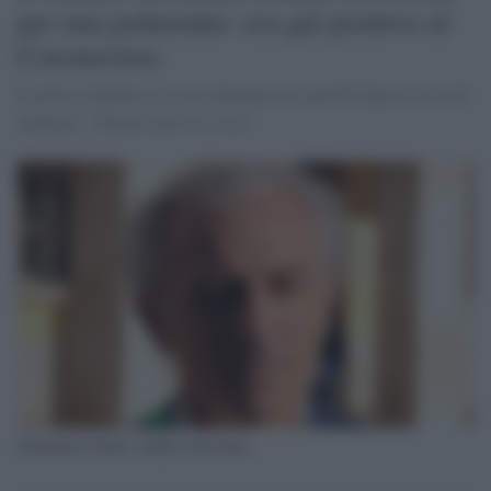
per una polmonite: era già positivo al
Coronavirus
Il primo cittadino era in isolamento da martedì dopo l'esito dei
tamponi: "Tornerò presto a casa"
Damiano Coletta, sindaco di Latina