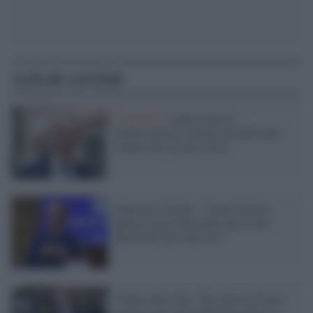
Articoli correlati
Comunali /
Latina resta al
Centrosinistra. Coletta riconfermato
sindaco per la terza volta
Sanremo, Coletta: "Vorrei titolare
questa serata invocando una risata
liberatoria per tutti noi"
Coletta, Rai Uno: "Ho chiesto di non
ospitare più Alan Friedman dopo le