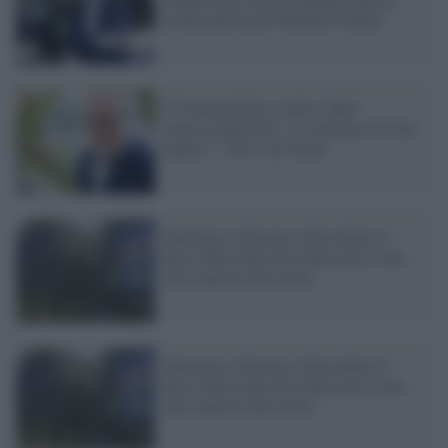
orride parole per Melania Trump"
L'estrema destra contro "Rai1
omosessualizzata" e il direttore di rete
replica: "Chi se ne frega"
Intitolare a Falcone e Borsellino il
parco Mussolini di Latina non è solo
una risposta alla storia
Intitolare a Falcone e Borsellino il
parco Mussolini di Latina non è solo
una risposta alla storia