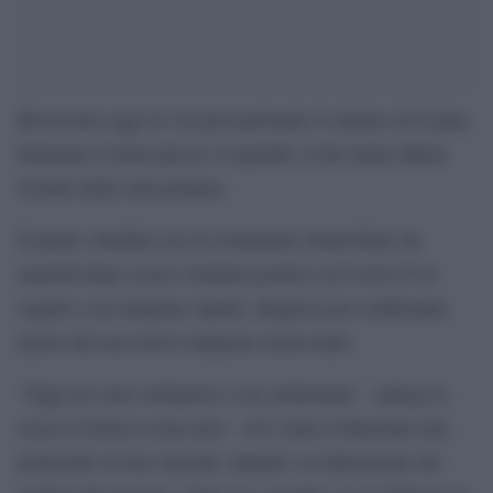
Ricoverato oggi in via precauzionale il sindaco di Latina
Damiano Coletta presso l’ospedale civile Santa Maria
Goretti della città pontina.
Il primo cittadino era in isolamento domiciliare da
martedì dopo essere risultato positivo al Covid-19 in
seguito a un tampone rapido, diagnosi poi confermata
anche dal successivo tampone molecolare.
“Oggi mi sono sottoposto a tac polmonare – spiega lo
stesso Coletta in una nota – ed è stata evidenziata una
polmonite in fase iniziale. Quindi, su indicazione dei