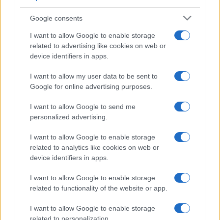
Syndication
Culture
Google consents
Salute
Globalist
I want to allow Google to enable storage
related to advertising like cookies on web or
Megachip
Globalscience
device identifiers in apps.
GiULia
Globalsport
I want to allow my user data to be sent to
Google for online advertising purposes.
Prima Pagina
I want to allow Google to send me
personalized advertising.
Giornale dello
Chi siamo
I want to allow Google to enable storage
Spettacolo
related to analytics like cookies on web or
Contributors
device identifiers in apps.
Wondernet
Facebook
I want to allow Google to enable storage
Giuliana Sgrena
related to functionality of the website or app.
Twitter
I want to allow Google to enable storage
Google News
related to personalization.