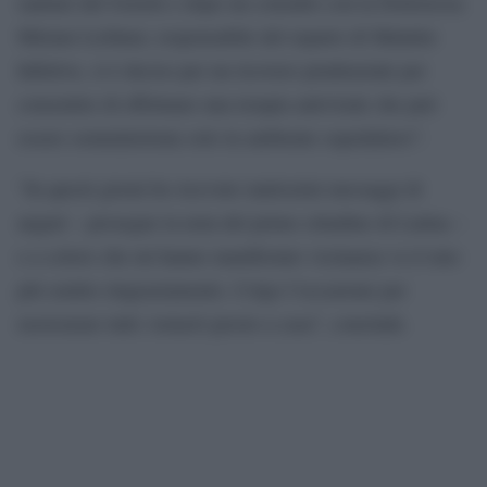
sanitari del Goretti e dopo un consulto con la Dottoressa
Miriam Lichtner, responsabile del reparto di Malattie
Infettive, si è deciso per un ricovero prudenziale per
consentire di effettuare una terapia antivirale che può
essere somministrata solo in ambiente ospedaliero”.
“In questi giorni ho ricevuto tantissimi messaggi di
auguri – prosegue la nota del primo cittadino di Latina –
e a coloro che mi hanno manifestato vicinanza va il mio
più sentito ringraziamento. Colgo l’occasione per
rassicurare tutti: tornerò presto a casa”, conclude.