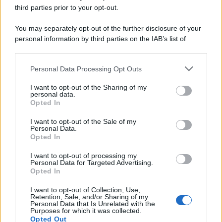
third parties prior to your opt-out.
Lo scenario /
Ceuta, l’ombra del Marocco sull’assalto
You may separately opt-out of the further disclosure of your
mentre Trump rafforza i rapporti con Rabat e trama contro la
personal information by third parties on the IAB’s list of
Spagna
downstream participants.
Personal Data Processing Opt Outs
This information may also be disclosed by us to third parties
La data /
L'8 agosto, quando la memoria dovrebbe insegnarci
on the IAB’s List of Downstream Participants that may further
I want to opt-out of the Sharing of my
qualcosa
disclose it to other third parties.
personal data.
Opted In
Please note that this website/app uses one or more Google
services and may gather and store information including but
I want to opt-out of the Sale of my
Personal Data.
not limited to your visit or usage behaviour. You may click to
Opted In
grant or deny consent to Google and its third-party tags to
use your data for below specified purposes in below Google
I want to opt-out of processing my
consent section.
Personal Data for Targeted Advertising.
Opted In
I want to opt-out of Collection, Use,
Retention, Sale, and/or Sharing of my
Personal Data that Is Unrelated with the
Purposes for which it was collected.
Opted Out