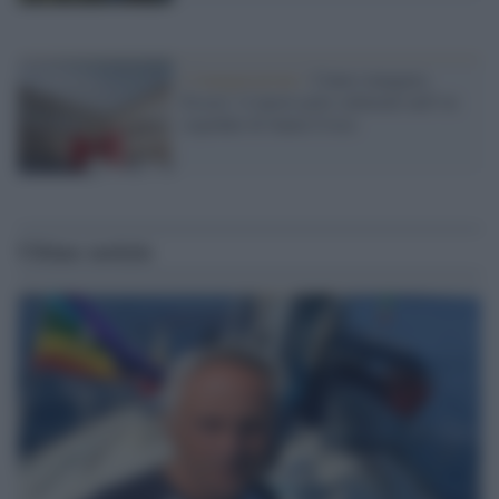
L'inaugurazione /
Cuneo inaugura
Esseci: il nuovo polo culturale nell’ex
ospedale di Santa Croce
Ultime notizie