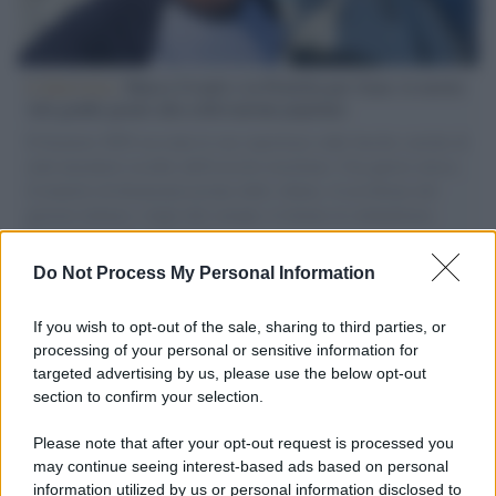
L'intervista /
Marco Croatti e la Flottilla per Gaza: le nostre
vele gonfie grazie alla sollevazione popolare
Il Senatore M5S racconta la sua esperienza sulle barche cariche di
aiuti umanitari assalite dall'esercito israeliano. Una guerra atroce,
il tentativo di disumanizzazione delle vittime, il servilismo del
governo italiano e degli altri europei, il ritorno al colonialismo.
L'importanza dei movimenti.
Do Not Process My Personal Information
Cisgiordania /
L’esercito israeliano si ritira dal campo
profughi di Qalandiya dopo tre giorni di violenze contro i
If you wish to opt-out of the sale, sharing to third parties, or
palestinesi
processing of your personal or sensitive information for
targeted advertising by us, please use the below opt-out
section to confirm your selection.
Giornalismo /
Addio a Stefano Marcelli, colonna della Rai
di Firenze e dirigente dell'Usigrai
Please note that after your opt-out request is processed you
may continue seeing interest-based ads based on personal
information utilized by us or personal information disclosed to