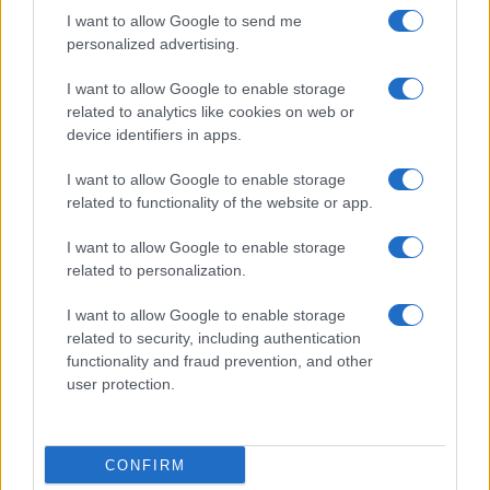
I want to allow Google to send me
personalized advertising.
Giornale dello
Chi siamo
I want to allow Google to enable storage
Spettacolo
related to analytics like cookies on web or
Contributors
device identifiers in apps.
Wondernet
Facebook
I want to allow Google to enable storage
Giuliana Sgrena
related to functionality of the website or app.
Twitter
I want to allow Google to enable storage
Google News
related to personalization.
Mastodon
I want to allow Google to enable storage
related to security, including authentication
Cookie Policy
functionality and fraud prevention, and other
user protection.
Preferenze Privacy
CONFIRM