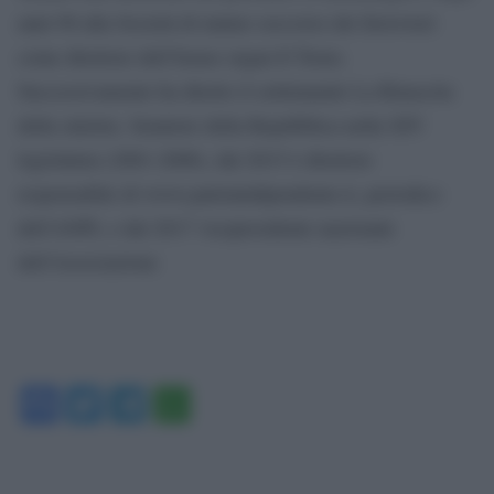
anni 90 alla Società di mutuo soccorso dei ferrovieri
come direttore dell’house organ Il Treno.
Successivamente ha diretto il settimanale La Rinascita
della sinistra. Senatore della Repubblica nella XIV
legislatura (2001-2006), dal 2015 è direttore
responsabile di www.patriaindipendente.it, periodico
dell’ANPI, e dal 2017 vicepresidente nazionale
dell’Associazione
Facebook
Twitter
Telegram
WhatsApp