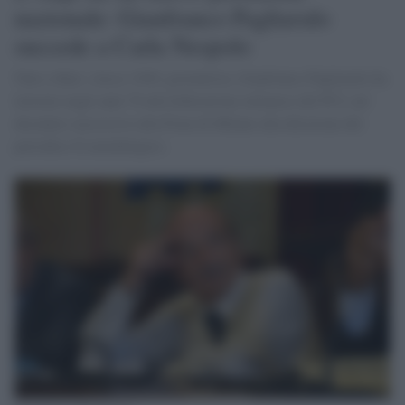
nazionale: Gianfranco Pagliarulo
succede a Carla Nespolo
Nato a Bari, classe 1949, giornalista, Gianfranco Pagliarulo ha
lavorato negli anni 70 alla federazione milanese del PCI, nel
decennio successivo alla Fiom di Milano alla direzione del
periodico Il metallurgico.