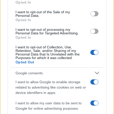
Opted In
Please note that this website/app uses one or more Google
services and may gather and store information including but
I want to opt-out of the Sale of my
Personal Data.
not limited to your visit or usage behaviour. You may click to
Opted In
grant or deny consent to Google and its third-party tags to
use your data for below specified purposes in below Google
I want to opt-out of processing my
consent section.
Personal Data for Targeted Advertising.
Opted In
I want to opt-out of Collection, Use,
Retention, Sale, and/or Sharing of my
Personal Data that Is Unrelated with the
Purposes for which it was collected.
Opted Out
Syndication
Culture
Google consents
Salute
Globalist
I want to allow Google to enable storage
related to advertising like cookies on web or
Megachip
Globalscience
device identifiers in apps.
GiULia
Globalsport
I want to allow my user data to be sent to
Google for online advertising purposes.
Prima Pagina