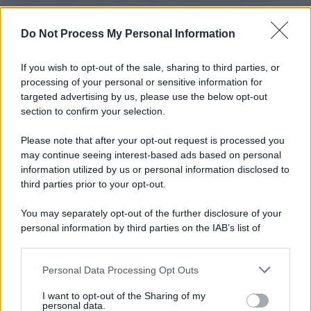
L'importanza dei movimenti.
Do Not Process My Personal Information
L'album /
"Timeless", il nuovo album postumo di Prince
racconta quattro decenni di creatività
If you wish to opt-out of the sale, sharing to third parties, or
processing of your personal or sensitive information for
targeted advertising by us, please use the below opt-out
section to confirm your selection.
L'inaugurazione /
Cuneo inaugura Esseci: il nuovo polo
culturale nell’ex ospedale di Santa Croce
Please note that after your opt-out request is processed you
may continue seeing interest-based ads based on personal
information utilized by us or personal information disclosed to
third parties prior to your opt-out.
Musica /
Love Sensation, il primo duetto di Madonna e Kylie
You may separately opt-out of the further disclosure of your
Minogue
personal information by third parties on the IAB’s list of
downstream participants.
Personal Data Processing Opt Outs
This information may also be disclosed by us to third parties
L'evento /
La Sila diventa un palcoscenico naturale: nasce “A
on the IAB’s List of Downstream Participants that may further
I want to opt-out of the Sharing of my
Farla Amare Comincia Tu – Opera Sila”
disclose it to other third parties.
personal data.