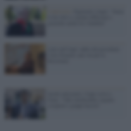
L'intervista /
Pagliarulo (Anpi): "Senza
lo Ius Soli ci saranno differenze e
gerarchie anche fra i bambini”
Lutto nell'Anpi: addio alla presidente
Carla Nespolo, una vita per la
Resistenza
Insulti antisemiti, l'Anpi scrive a
Fiano: "Odio intollerabile, urgente
sciogliere i gruppi fascisti"