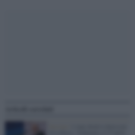
Articoli correlati
Fascismo /
L'Anpi chiede le dimissioni
di La Russa: "Inadeguato e il 25 aprile