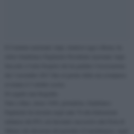
Il Comitato nazionale Anpi, riunitosi oggi a Roma, ha
eletto Gianfranco Pagliarulo Presidente nazionale Anpi.
Succede a Carla Nespolo che ha guidato l’Associazione
dal 3 novembre 2017 fino al giorno della sua scomparsa
avvenuta il 5 ottobre scorso.
Di seguito una biografia:
Nato a Bari, classe 1949, giornalista, Gianfranco
Pagliarulo ha lavorato negli anni 70 alla federazione
milanese del PCI, nel decennio successivo alla Fiom di
Milano alla direzione del periodico Il metallurgico, negli