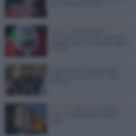
non li invitiamo sui palchi"
25 aprile /
Anpi, Pagliarulo:
"Sull'Ucraina stiamo dalla parte degli
aggrediti, contro di noi attacchi volgari
e violenti"
L'Anpi chiede lo scioglimento del
gruppo neo-nazista Do. RA: "Sono
pericolosi"
La crisi /
L'Anpi sui fatti di Gaza e
Israele: "Il mondo fermi subito la
guerra"