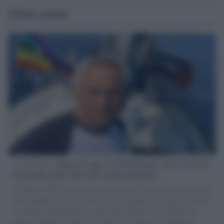
Ultime notizie
L'intervista /
Marco Croatti e la Flottilla per Gaza: le nostre
vele gonfie grazie alla sollevazione popolare
Il Senatore M5S racconta la sua esperienza sulle barche cariche di
aiuti umanitari assalite dall'esercito israeliano. Una guerra atroce,
il tentativo di disumanizzazione delle vittime, il servilismo del
governo italiano e degli altri europei, il ritorno al colonialismo.