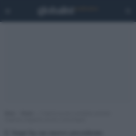
Home
>
Notizie
>
L’Anpi ha un nuovo presidente nazionale:
Gianfranco Pagliarulo succede a Carla Nespolo
L'Anpi ha un nuovo presidente