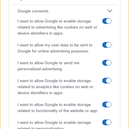
Syndication
Culture
Google consents
Salute
Globalist
I want to allow Google to enable storage
related to advertising like cookies on web or
Megachip
Globalscience
device identifiers in apps.
GiULia
Globalsport
I want to allow my user data to be sent to
Google for online advertising purposes.
Prima Pagina
I want to allow Google to send me
personalized advertising.
Giornale dello
Chi siamo
I want to allow Google to enable storage
Spettacolo
related to analytics like cookies on web or
Contributors
device identifiers in apps.
Wondernet
Facebook
I want to allow Google to enable storage
Giuliana Sgrena
related to functionality of the website or app.
Twitter
I want to allow Google to enable storage
Google News
related to personalization.