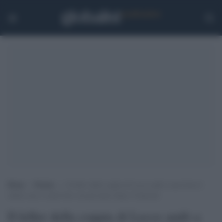
Home
>
Notizie
>
Il killer della coppia di Lecce andò a una festa il
sabato sera e scattò foto con gli amici dopo il funerale
Il killer della coppia di Lecce andò a