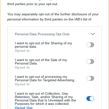
third parties prior to your opt-out.
Il centenario /
A L'Aquila arriva la mostra "Tito, 100 anni
You may separately opt-out of the further disclosure of your
attraverso la forma"
personal information by third parties on the IAB’s list of
downstream participants.
Personal Data Processing Opt Outs
This information may also be disclosed by us to third parties
Il medagliere /
Europei di nuoto: Pellecani guida una super
on the IAB’s List of Downstream Participants that may further
I want to opt-out of the Sharing of my
Italia
disclose it to other third parties.
personal data.
Opted In
Please note that this website/app uses one or more Google
services and may gather and store information including but
I want to opt-out of the Sale of my
Personal Data.
not limited to your visit or usage behaviour. You may click to
Opted In
grant or deny consent to Google and its third-party tags to
use your data for below specified purposes in below Google
I want to opt-out of processing my
consent section.
Personal Data for Targeted Advertising.
Opted In
I want to opt-out of Collection, Use,
Retention, Sale, and/or Sharing of my
Personal Data that Is Unrelated with the
Purposes for which it was collected.
Opted Out