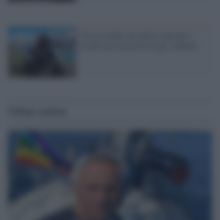
Lite in strada: un autista sperona e
uccide una motociclista per vendetta
Ultime notizie