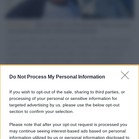
L'intervista /
Marco Croatti e la Flottilla per Gaza: le nostre
vele gonfie grazie alla sollevazione popolare
Il Senatore M5S racconta la sua esperienza sulle barche cariche di
aiuti umanitari assalite dall'esercito israeliano. Una guerra atroce,
il tentativo di disumanizzazione delle vittime, il servilismo del
governo italiano e degli altri europei, il ritorno al colonialismo.
L'importanza dei movimenti.
Do Not Process My Personal Information
Il caso /
Trump ha quasi esaurito l'arsenale Usa, ma il
tycoon smentisce
If you wish to opt-out of the sale, sharing to third parties, or
processing of your personal or sensitive information for
targeted advertising by us, please use the below opt-out
section to confirm your selection.
Chiesa /
Papa Leone XIV denuncia le violenze in Ucraina e
Russia e chiede il rispetto del diritto umanitario e della
Please note that after your opt-out request is processed you
diplomazia
may continue seeing interest-based ads based on personal
information utilized by us or personal information disclosed to