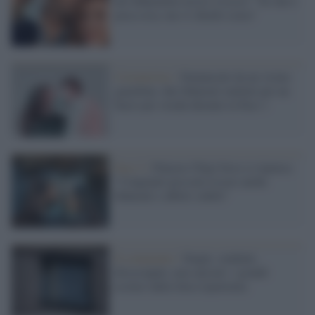
dei fidanzatini uccisi a Lecce: "So che è
poca cosa, ma vi chiedo scusa"
Coronavirus /
Denunciati da un vicino
guardone, due fidanzati multati per un
bacio per strada durante la Fase 1
Fase 2 /
Palazzo Chigi forse ci ripensa:
"Congiunti possono essere anche
fidanzati e affetti stabili"
Il commento /
Single, studenti,
disoccupati, non sposati: i grandi
esclusi dalla falsa ripartenza