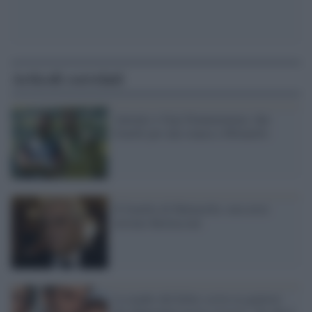
Articoli correlati
Antonio e Gigi Donnarumma: due
fratelli per una stanza a Milanello
Il fratello di Mattarella: non avrei
invitato Berlusconi
La madre del killer scrive ai genitori