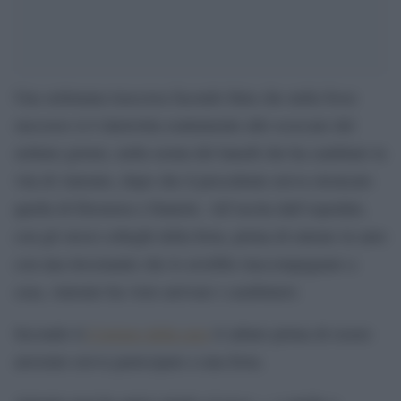
Una settimana trascorsa facendo finta che nulla fosse
successo si è interrotta esattamente allo scoccare del
settimo giorno, nella serata del lunedì che ha cambiato la
vita di Antonio, dopo che il precedente aveva stroncato
quella di Eleonora e Daniele. All’uscita dall’ospedale,
con gli stessi colleghi della festa, prima di entrare in auto
con una tirocinante che lo avrebbe riaccompagnato a
casa, Antonio ha visto arrivare i carabinieri.
Secondo il
Corriere della sera
il sabato prima di essere
arrestato aveva partecipato a una festa.