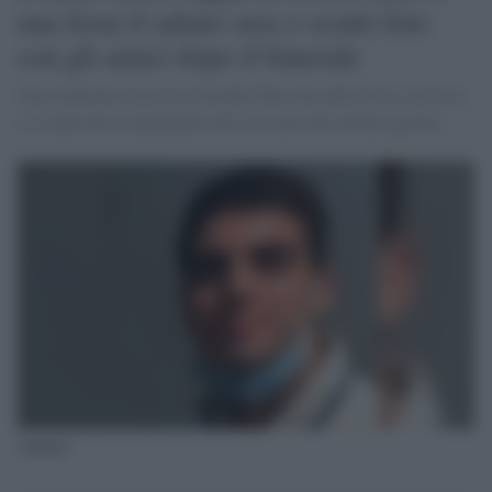
una festa il sabato sera e scattò foto
con gli amici dopo il funerale
Una settimana trascorsa facendo finta che nulla fosse successo
si è interrotta esattamente allo scoccare del settimo giorno
Antonio