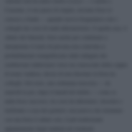
Antonio non ha amici stretti a Lecce — e anche a
Casarano, il suo paese di origine, nessuno forse lo
conosce a fondo — quando usciva frequentava solo i
colleghi dei corsi di studi infermieristici. E quella sera, il
sabato dei funerali, forse anche per continuare a
interpretare il ruolo di persona non coinvolta (e
probabilmente tranquillizzato dalle indagini che
sembravano indirizzarsi verso un conoscente della coppia
di nome Andrea), decise di non disertare la festa tra
colleghi. Del resto, una settimana trascorsa — da
martedì in poi, dopo il lunedì del delitto — come se
nulla fosse successo, tra corsi da infermiere, tirocinio e
telefonate a casa dei genitori, non poteva che terminare
con una festa il sabato sera, il più tradizionale
appuntamento degli studenti nel weekend.