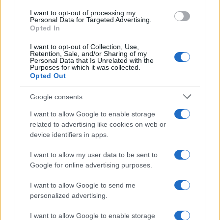
use your data for below specified purposes in below Google
I want to opt-out of processing my
consent section.
Personal Data for Targeted Advertising.
Opted In
I want to opt-out of Collection, Use,
Retention, Sale, and/or Sharing of my
Personal Data that Is Unrelated with the
Purposes for which it was collected.
Opted Out
Syndication
Culture
Google consents
Salute
Globalist
I want to allow Google to enable storage
related to advertising like cookies on web or
Megachip
Globalscience
device identifiers in apps.
GiULia
Globalsport
I want to allow my user data to be sent to
Google for online advertising purposes.
Prima Pagina
I want to allow Google to send me
personalized advertising.
Giornale dello
Chi siamo
I want to allow Google to enable storage