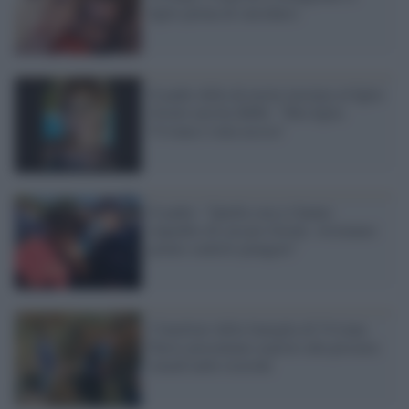
figlio prima di suicidarsi
Il padre della dj morta insieme al figlio
Gioele non ha dubbi: "Mia figlia
Viviana è stata uccisa"
Il padre: "Quella sera ci hanno
impedito di cercare Gioele. Avremmo
potuto sentirlo piangere"
I familiari della famiglia di Viviana
Parisi presentano esposto alla procura:
ritardi nelle ricerche