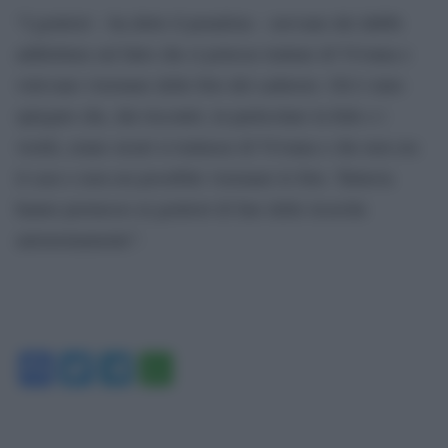
“I genitori – ha detto il penalista – avevano dei dubbi
addirittura sul fatto che si potesse trattare di Viviana e
volevano visionare delle foto del cadavere. Gli è stato
spiegato che, dai riscontri, in particolare la fede e i
vestiti, erano sicuri si trattasse di Viviana e che non era
il caso e non era possibile visionare le foto. Tuttavia
hanno permesso ai genitori di fare delle ricerche
autonomamente”.
Facebook
Twitter
Telegram
WhatsApp