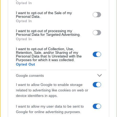
Opted In
Please note that this website/app uses one or more Google
services and may gather and store information including but
I want to opt-out of the Sale of my
Personal Data.
not limited to your visit or usage behaviour. You may click to
Opted In
grant or deny consent to Google and its third-party tags to
use your data for below specified purposes in below Google
I want to opt-out of processing my
consent section.
Personal Data for Targeted Advertising.
Opted In
I want to opt-out of Collection, Use,
Retention, Sale, and/or Sharing of my
Personal Data that Is Unrelated with the
Purposes for which it was collected.
Opted Out
Syndication
Culture
Google consents
Salute
Globalist
I want to allow Google to enable storage
related to advertising like cookies on web or
Megachip
Globalscience
device identifiers in apps.
GiULia
Globalsport
I want to allow my user data to be sent to
Google for online advertising purposes.
Prima Pagina