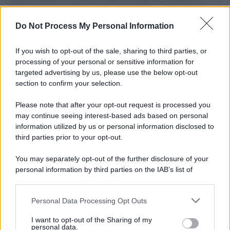
L'importanza dei movimenti.
Do Not Process My Personal Information
Musica /
Al maestro Francesco Guccini
If you wish to opt-out of the sale, sharing to third parties, or
processing of your personal or sensitive information for
targeted advertising by us, please use the below opt-out
section to confirm your selection.
Il ricordo /
Quando Guccini raccontava le "Cronache
epafaniche": l'intervista all'artista che si definiva un
Please note that after your opt-out request is processed you
'narratore'
may continue seeing interest-based ads based on personal
information utilized by us or personal information disclosed to
third parties prior to your opt-out.
Lo studio /
Disinformazione russa e destra: anche la
You may separately opt-out of the further disclosure of your
macchina propagandistica di Putin dietro la crisi di Ceuta
personal information by third parties on the IAB’s list of
downstream participants.
Personal Data Processing Opt Outs
This information may also be disclosed by us to third parties
Tendenze /
Sale il numero degli acquisti online in Europa e
on the IAB’s List of Downstream Participants that may further
I want to opt-out of the Sharing of my
aumentano le vendite di articoli second hand
disclose it to other third parties.
personal data.