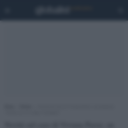
Home
>
Notizie
>
Novità sul caso di Viviana Parisi, un testimone:
“Gioele era vivo dopo l’incidente”
Novità sul caso di Viviana Parisi, un