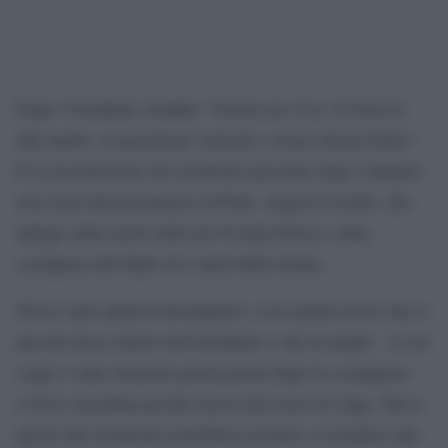
Dopo l’incidente stradale “Gioele era vivo, in braccio
alla madre, in posizione verticale e senza alcuna ferita”.
È la ricostruzione del testimone presente dopo l’impatto
resa nota dal procuratore di Patti, Angelo Cavallo, che
indaga sulla morte della dj Viviana Parisi e sulla
scomparsa del figlio di 4 anni della donna.
Tra le varie ipotesi investigative c’era anche la tesi che il
piccolo fosse morto nell’incidente e che la madre – il cui
corpo è stato ritrovato pochi giorni dopo la scomparsa –
si fosse suicidata perché mossa dai sensi di colpa. Ma le
parole del testimone potrebbero portare a escludere tale