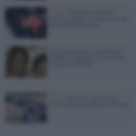
Giallo /
"Viviana aveva tentato il
suicidio a giugno". La pista dei pm che
non convince la famiglia
Parla chi ha trovato i resti di Gioele:
"Dobbiamo ragionare come un bimbo
di 4 anni rimasto solo"
Giallo /
Era Gioele: vicino ai resti
trovate anche le scarpette blu del bimbo