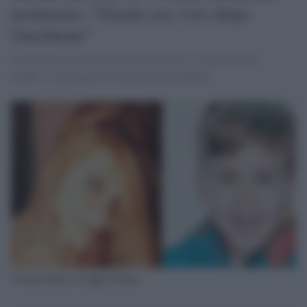
testimone: "Gioele era vivo dopo
l'incidente"
L'uomo ha raccontato che il piccolo era "in braccio alla
madre". Continuano le ricerche del bambino.
Viviana Parisi e il figlio Gioele