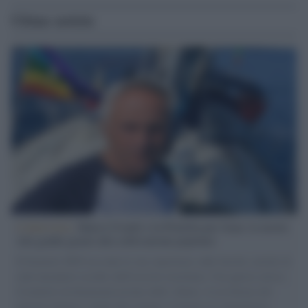
Ultime notizie
L'intervista /
Marco Croatti e la Flottilla per Gaza: le nostre
vele gonfie grazie alla sollevazione popolare
Il Senatore M5S racconta la sua esperienza sulle barche cariche di
aiuti umanitari assalite dall'esercito israeliano. Una guerra atroce,
il tentativo di disumanizzazione delle vittime, il servilismo del
governo italiano e degli altri europei, il ritorno al colonialismo.