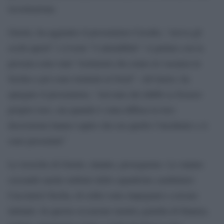
ricostruzione.
Gioele, ha aggiunto il procuratore Cavallo, “aveva gli
occhi aperti” e il teste ”è attendibile” A parlare con la
procura sono stati “testimoni che erano in vacanza in
Sicilia e poi sono rientrati al Nord”. All’inizio, ha
spiegato il procuratore, “avevano dei dubbi se fossero
proprio loro, ma quando è stata diffusa la loro
descrizione hanno capito che era quello l’incidente e si
sono presentati”
Le ricerche di Gioele, intanto, proseguono. Lo stanno
cercando anche militari dello squadrone carabinieri
Cacciatori Sicilia, di solito sono impegnati a cercare
latitanti. In questa occasione mentre guardia di finanza,