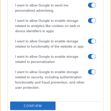
I want to allow Google to send me
personalized advertising.
Giornale dello
Chi siamo
I want to allow Google to enable storage
Spettacolo
related to analytics like cookies on web or
Contributors
device identifiers in apps.
Wondernet
Facebook
I want to allow Google to enable storage
Giuliana Sgrena
related to functionality of the website or app.
Twitter
I want to allow Google to enable storage
Google News
related to personalization.
Mastodon
I want to allow Google to enable storage
related to security, including authentication
Cookie Policy
functionality and fraud prevention, and other
user protection.
Preferenze Privacy
CONFIRM