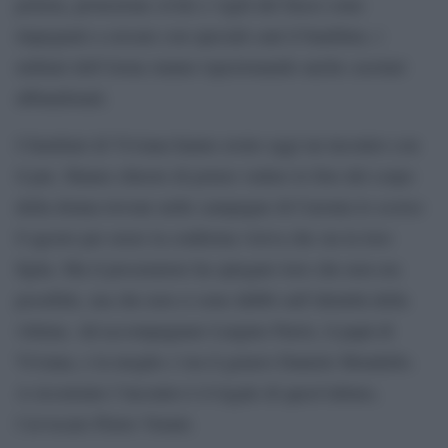
polizia, protezione civile e vigili del fuoco sono
impegnati a cercare con speciali cani il bambino, i
militari dell’Arma stanno ispezionando anche casolari
abbandonati.
I familiari di Viviana hanno avuto oggi un incontro con
il pm. Hanno chiesto di potere vedere le foto del corpo
della donna trovate nelle campagne di Caronia lo scorso
8 agosto per avere la conferma visiva che sia la loro
figlia. Ma il procuratore ha spiegato loro che non era
possibile, ma che non ci sono dubbi sull’identità della
vittima. Ad accompagnare Luigino Parisi, il papà di
Viviana, e la moglie c’era il genero Daniele Mondello.
A ricostruire l’incontro è il legale di quest’ultimo,
l’avvocato Pietro Venuti.