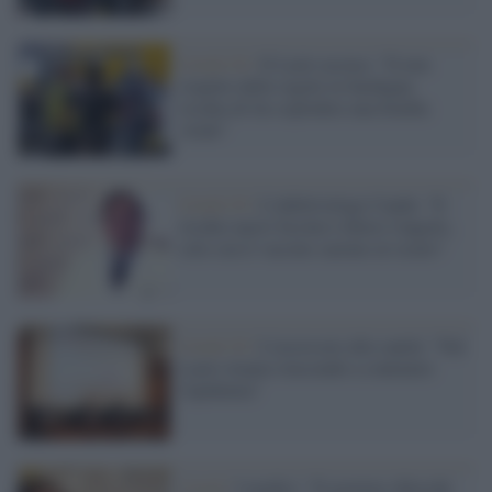
Covid-19 /
Il Lazio accusa: "Il non
rispetto delle regole in Sardegna
rischia di far esplodere una bomba
virale"
Covid-19 /
L'infettivologo Cauda: "Il
rischio nuovi focolai è dietro l'angolo,
solo con il vaccino saremo al sicuro"
Covid-19 /
L'assessore alla sanità: "Nel
Lazio stiamo riuscendo a contenere
l'epidemia"
Covid /
I medici: "Il governo sblocchi