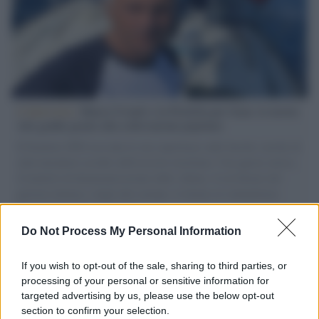
L'intervista /
Marco Croatti e la Flottilla per Gaza: le nostre
vele gonfie grazie alla sollevazione popolare
Il Senatore M5S racconta la sua esperienza sulle barche cariche di
aiuti umanitari assalite dall'esercito israeliano. Una guerra atroce,
il tentativo di disumanizzazione delle vittime, il servilismo del
governo italiano e degli altri europei, il ritorno al colonialismo.
L'importanza dei movimenti.
Do Not Process My Personal Information
Musica /
Al maestro Francesco Guccini
If you wish to opt-out of the sale, sharing to third parties, or
processing of your personal or sensitive information for
targeted advertising by us, please use the below opt-out
section to confirm your selection.