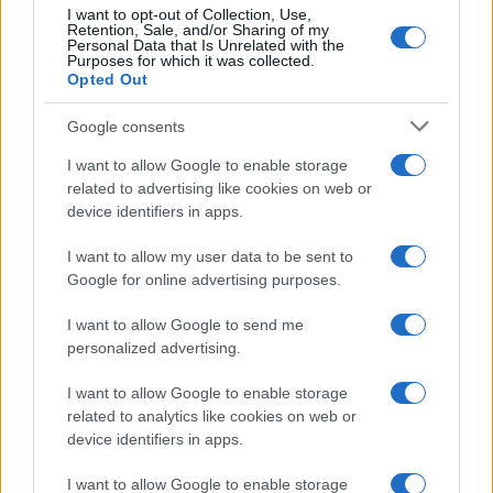
I want to opt-out of Collection, Use,
Retention, Sale, and/or Sharing of my
Personal Data that Is Unrelated with the
Purposes for which it was collected.
Opted Out
Syndication
Culture
Google consents
Salute
Globalist
I want to allow Google to enable storage
related to advertising like cookies on web or
Megachip
Globalscience
device identifiers in apps.
GiULia
Globalsport
I want to allow my user data to be sent to
Google for online advertising purposes.
Prima Pagina
I want to allow Google to send me
personalized advertising.
Giornale dello
Chi siamo
I want to allow Google to enable storage
Spettacolo
related to analytics like cookies on web or
Contributors
device identifiers in apps.
Wondernet
Facebook
I want to allow Google to enable storage