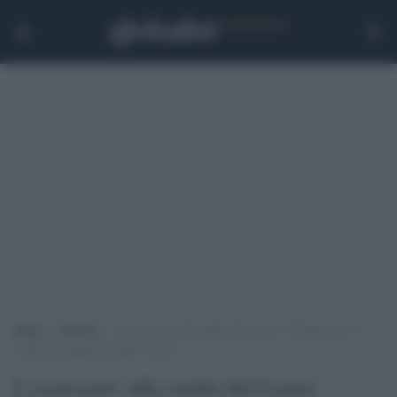
Home
>
Notizie
>
L’assessore alla sanità del Lazio: “Troppi casi, si
rischia la riapertura delle scuole”
L'assessore alla sanità del Lazio: