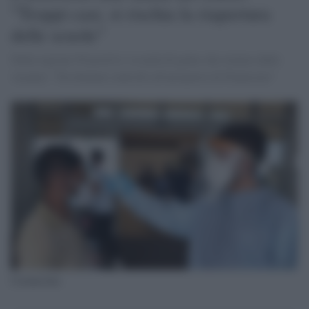
"Troppi casi, si rischia la riapertura
delle scuole"
Nella regione 58 positivi, la metà di gente che tornava dalle
vacanze: "Da domani controlli all'aeroporto di Fiumicino"
Coronavirus