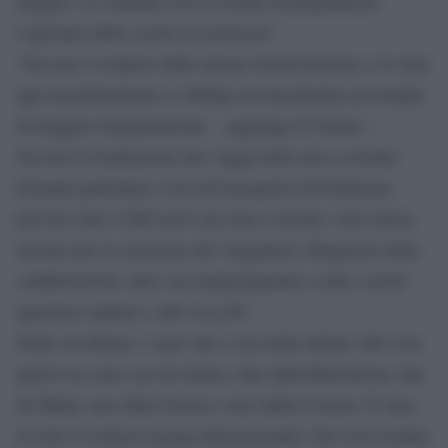
maggio, se continua così si rischia di pregiudicare
l’apertura delle scuole in sicurezza”.
“Occorre il rispetto delle misure di prevenzione e lo stop
agli assembramenti e l’obbligo di mascherina nei luoghi
di maggior frequentazione – aggiunge D’Amato –
Occorre la limitazione dei viaggi nelle aree a rischio.
Domani partiranno i test all’Aeroporto di Fiumicino
previsti oltre 2.000 arrivi da zone a rischio. Uno sforzo
enorme per la sicurezza dei viaggiatori. Ringrazio della
collaborazione Adr e un ringraziamento a tutti i nostri
operatori sanitari e alle Usca-R”.
Nella Asl Roma 1 sono otto i casi nelle ultime 24h e tra
questi sei sono casi di rientro, due dalla Bielorussia, due
da Malta, uno dalla Grecia e uno dalla Croazia. È stato
avviato il contact tracing internazionale. Dei casi restanti