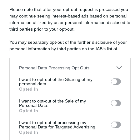
Il ricordo /
Quando Guccini raccontava le "Cronache
epafaniche": l'intervista all'artista che si definiva un
Please note that after your opt-out request is processed you
'narratore'
may continue seeing interest-based ads based on personal
information utilized by us or personal information disclosed to
third parties prior to your opt-out.
Lo studio /
Disinformazione russa e destra: anche la
You may separately opt-out of the further disclosure of your
macchina propagandistica di Putin dietro la crisi di Ceuta
personal information by third parties on the IAB’s list of
downstream participants.
Personal Data Processing Opt Outs
This information may also be disclosed by us to third parties
Tendenze /
Sale il numero degli acquisti online in Europa e
on the IAB’s List of Downstream Participants that may further
I want to opt-out of the Sharing of my
aumentano le vendite di articoli second hand
disclose it to other third parties.
personal data.
Opted In
Please note that this website/app uses one or more Google
services and may gather and store information including but
I want to opt-out of the Sale of my
Personal Data.
not limited to your visit or usage behaviour. You may click to
Opted In
grant or deny consent to Google and its third-party tags to
use your data for below specified purposes in below Google
I want to opt-out of processing my
consent section.
Personal Data for Targeted Advertising.
Opted In