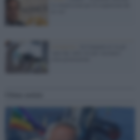
la commissione per la sospensione dei
no vax"
Coronavirus /
In Campania al via gli
'open day' nelle Asl per vaccinarsi
senza prenotazione
Ultime notizie