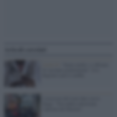
Articoli correlati
Covid-19 /
"Siamo medici, ci offriamo
di vaccinare gratuitamente". E la
Regione Lazio li snobba
L'assessore del Lazio duro con la
Raggi: "Non andava autorizzata
l'apertura del Maximo"