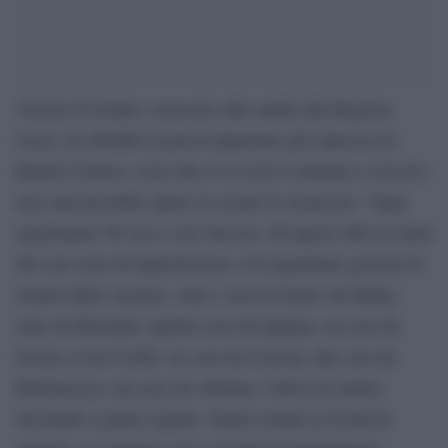
Alessio D’Amato, assessore alla sanità alla Regione
Lazio, ha ribadito la preoccupazione già espressa da
Ranieri Guerra, ossia che se la curva continua a crescere
non sarà possibile aprire le scuole in sicurezza: “Oggi
registriamo 58 casi e zero decessi. Di questi oltre la metà
dei casi sono di importazione o di riguardano giovani di
rientro dalle vacanze: sette i casi di rientro da Malta,
sette da Romania, quattro casi da Spagna, sei casi da
Grecia (4 da Corfù), tre casi da Croazia, due casi da
Bielorussia e un caso da Albania. I drive-in stanno
lavorando a pieno regime. Siamo tornati ai livelli di