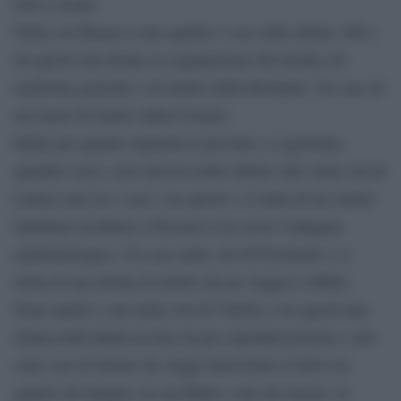
noti e isolati.
Nella Asl Roma 6 sono quattro i casi nelle ultime 24h e
tra questi una donna su segnalazione del medico di
medicina generale e di rientro dalla Romania. Un caso di
un uomo di rientro dalla Croazia.
Infine per quanto riguarda le province si registrano
quindici casi e zero decessi nelle ultime 24h: nella Asl di
Latina sono tre i casi e tra questi e si tratta di un cluster
familiare residente a Priverno è in corso l’indagine
epidemiologica. Un caso nella Asl di Frosinone e si
tratta di una donna di rientro da un viaggio a Malta.
Sono undici i casi nella Asl di Viterbo e tra questi una
donna individuata in fase di pre-ospedalizzazione e otto
sono casi di rientro da viaggi intercettati al drive-in:
quattro da Spagna, tre da Malta e uno da Grecia, in