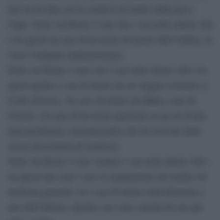
uno ha un link con la comitiva di rientro dalla gita a
Capri. Nella Asl Roma 2 sono due i casi nelle ultime 24h
e tra questi un caso di un uomo di rientro dall’Umbria, in
corso l’indagine epidemiologica.
Nella Asl Roma 3 sono otto i casi nelle ultime 24h e tra
questi quattro i casi di rientro da un viaggio scolastico a
Corfù (Grecia). Un caso di rientro da Malta e uno da
Croazia. Un caso di un uomo operatore su un set di una
nota produzione cinematografica che ha ricevuto dalla
Asl le prescrizioni di sicurezza.
Nella Asl Roma 4 sono ventuno i casi nelle ultime 24h e
tra questi due sono i casi su segnalazione del medico di
medicina generale, sei i casi di rientro dalla Romania e
uno dall’Albania. Quattro casi sono contatti di casi già