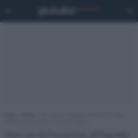
Home
>
Notizie
>
Nove casi di Coronavirus all’Ospedale di Reggio
Calabria, contagi anche tra il personale sanitario
Nove casi di Coronavirus all'Ospedale