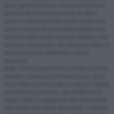
presidi ospedalieri del Gom e l’attivazione di un unico
ingresso al fine di monitorare in modo più efficace,
attraverso l’installazione di uno specifico portale termo
scanner, le persone che devono inderogabilmente fruire
dei servizi sanitari nonché il personale ospedaliero. Fino
ad ulteriore comunicazione, sono nuovamente sospese le
attività specialistiche ambulatoriali e l’attività
intramoenia”.
Inoltre, “si invita la popolazione ad usufruire dei servizi
ospedalieri, in particolare del Pronto Soccorso, solo in
caso di effettiva necessità al fine di evitare che l’ospedale
possa diventare un potenziale centro di diffusione del
contagio. Infine, in considerazione della delicatezza del
ruolo ricoperto nel contrasto alla pandemia, la direzione