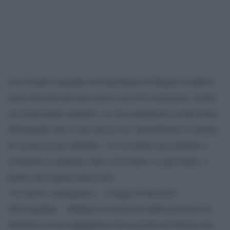
Nel Grande ospedale metropolitano di Reggio Calabria
sono stati rilevati nove nuovi casi di Coronavirus, anche
tra il personale sanitario. Lo ha comunicato la direzione,
informando che è stato deciso di “intensificare le misure
di sicurezza già adottate”. Si sta inoltre procedendo a
sottoporre a tampone tutti i ricoverati e il personale, a
partire dai reparti interessati.
“La nuova contingenza – si legge in una nota
dell’ospedale – obbliga la restrizione delle presenze di
familiari ed accompagnatori dei pazienti all’interno dei