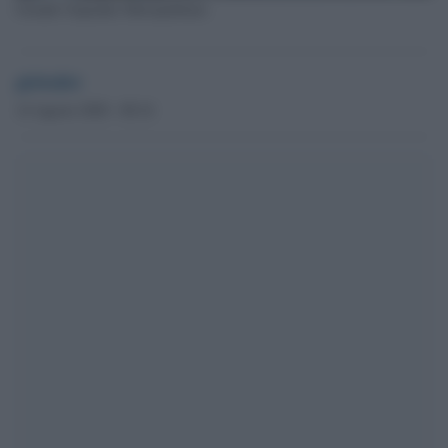
Grande Ospedale Metropolitano
globalist
14 Agosto 2020 - 08.16