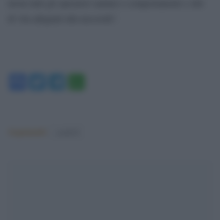
invita tutti gli operatori sanitari a comportamenti e stili
di vita adeguati alla necessità”.
Facebook
Twitter
Telegram
WhatsApp
Argomenti:
covid-19