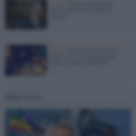
Contagi /
Brescia è allo stremo:
servono più personale medico e
tamponi
Canada /
Il parto in volo che non ti
aspetti: con lʼaiuto del personale
mamma e bimba stanno bene
Ultime notizie