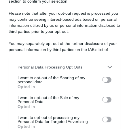
section to confirm your selection.
Vangelo /
La vita si intreccia con le paure come il giorno
succede alla notte
Please note that after your opt-out request is processed you
may continue seeing interest-based ads based on personal
information utilized by us or personal information disclosed to
third parties prior to your opt-out.
La scoperta /
Oplontis, le vittime dell’eruzione del Vesuvio
You may separately opt-out of the further disclosure of your
furono più numerose del previsto
personal information by third parties on the IAB’s list of
downstream participants.
Personal Data Processing Opt Outs
This information may also be disclosed by us to third parties
Il medagliere /
Europei di nuoto: Pellecani guida una super
on the IAB’s List of Downstream Participants that may further
I want to opt-out of the Sharing of my
Italia
disclose it to other third parties.
personal data.
Opted In
Please note that this website/app uses one or more Google
services and may gather and store information including but
I want to opt-out of the Sale of my
Personal Data.
not limited to your visit or usage behaviour. You may click to
Opted In
grant or deny consent to Google and its third-party tags to
use your data for below specified purposes in below Google
I want to opt-out of processing my
consent section.
Personal Data for Targeted Advertising.
Opted In