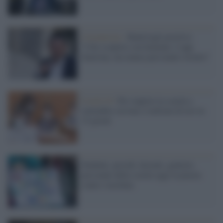
Coronavirus /
Bentivogli positivo:
"L'ho scoperto con Immuni. L'app
funziona, ma manca personale istruito"
Covid-19 /
Per riaprire la scuola a
settembre servono 2 milioni di test in
15 giorni
Studenti, presidi, docenti, genitori,
personale della scuola oggi in piazza
contro Azzolina