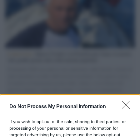
L'intervista /
Marco Croatti e la Flottilla per Gaza: le nostre
vele gonfie grazie alla sollevazione popolare
Il Senatore M5S racconta la sua esperienza sulle barche cariche di
aiuti umanitari assalite dall'esercito israeliano. Una guerra atroce,
il tentativo di disumanizzazione delle vittime, il servilismo del
governo italiano e degli altri europei, il ritorno al colonialismo.
L'importanza dei movimenti.
Do Not Process My Personal Information
Tel Aviv /
La “vittoria totale” di Israele significa una guerra
senza fine
If you wish to opt-out of the sale, sharing to third parties, or
processing of your personal or sensitive information for
targeted advertising by us, please use the below opt-out