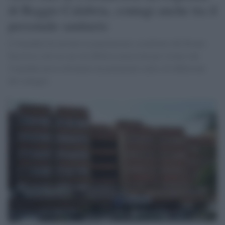
di Reggio Calabria, contagi anche tra il
personale sanitario
L'Ospedale ha invitato la popolazione a usufruire del Pronto
Soccorso solo in caso di effettiva necessità per evitare che
l'ospedale possa diventare un potenziale centro di diffusione
del contagio.