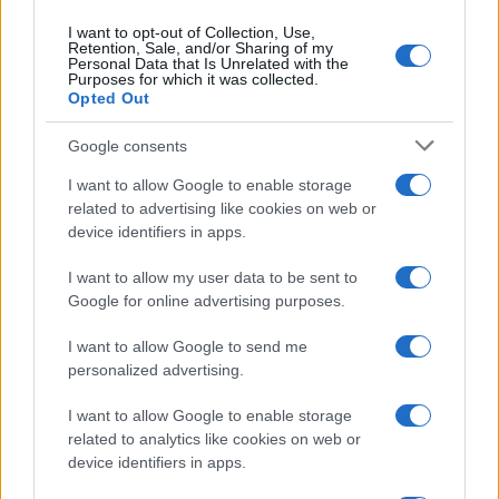
I want to opt-out of Collection, Use,
Retention, Sale, and/or Sharing of my
Personal Data that Is Unrelated with the
Purposes for which it was collected.
Opted Out
Syndication
Culture
Google consents
Salute
Globalist
I want to allow Google to enable storage
related to advertising like cookies on web or
Megachip
Globalscience
device identifiers in apps.
GiULia
Globalsport
I want to allow my user data to be sent to
Google for online advertising purposes.
Prima Pagina
I want to allow Google to send me
personalized advertising.
Giornale dello
Chi siamo
I want to allow Google to enable storage
Spettacolo
related to analytics like cookies on web or
Contributors
device identifiers in apps.
Wondernet
Facebook