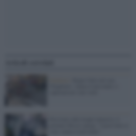
Articoli correlati
Pandemia /
Regno Unito nel caos
'Pingdemic': manca il personale e i
supermercati sono vuoti
Pressione sulle terapie intensive, il
primario Riccio spiega: "I posti letto ci
sono, manca il personale"