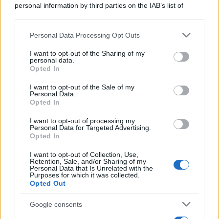
personal information by third parties on the IAB’s list of
downstream participants.
Personal Data Processing Opt Outs
This information may also be disclosed by us to third parties
La riflessione /
Pace, disarmo e Ucraina: il centrosinistra
on the IAB’s List of Downstream Participants that may further
I want to opt-out of the Sharing of my
non trasformi il riarmo europeo in una battaglia interna per
disclose it to other third parties.
personal data.
le primarie
Opted In
Please note that this website/app uses one or more Google
services and may gather and store information including but
I want to opt-out of the Sale of my
Personal Data.
not limited to your visit or usage behaviour. You may click to
Opted In
grant or deny consent to Google and its third-party tags to
use your data for below specified purposes in below Google
I want to opt-out of processing my
consent section.
Personal Data for Targeted Advertising.
Opted In
I want to opt-out of Collection, Use,
Retention, Sale, and/or Sharing of my
Personal Data that Is Unrelated with the
Purposes for which it was collected.
Opted Out
Syndication
Culture
Google consents