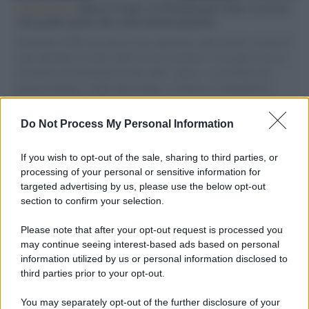
L'intervista /
Marco Croatti e la Flottilla per Gaza: le nostre
vele gonfie grazie alla sollevazione popolare
Il Senatore M5S racconta la sua esperienza sulle barche cariche di
aiuti umanitari assalite dall'esercito israeliano. Una guerra atroce,
il tentativo di disumanizzazione delle vittime, il servilismo del
governo italiano e degli altri europei, il ritorno al colonialismo.
L'importanza dei movimenti.
Do Not Process My Personal Information
Perché i centri di intrattenimento per famiglie investono in
attrazioni ad alta tecnologia
If you wish to opt-out of the sale, sharing to third parties, or
processing of your personal or sensitive information for
targeted advertising by us, please use the below opt-out
section to confirm your selection.
Il conflitto /
La mafia russa e l'arma del caos
Please note that after your opt-out request is processed you
may continue seeing interest-based ads based on personal
information utilized by us or personal information disclosed to
third parties prior to your opt-out.
Tel Aviv /
Netanyahu si smarca da Trump: "Israele farà tutto
You may separately opt-out of the further disclosure of your
quello che è necessario per la sua sicurezza"