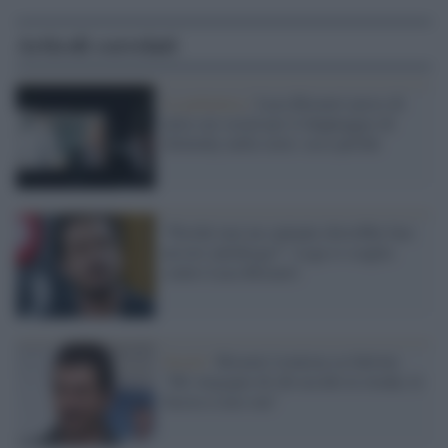
Articoli correlati
La polemica /
Luca Bizzarri preso di
mira sui social per il doppiaggio di
Zelensky nella serie: ecco perché
“Perché mai un cantante dovrebbe fare
un test antidroga?". Lega si scaglia
contro Luca Bizzarri
Social /
Bizzarri ironizza su Salvini:
"Mi vergogno di chi uccide in strada, lo
faccia a casa sua"