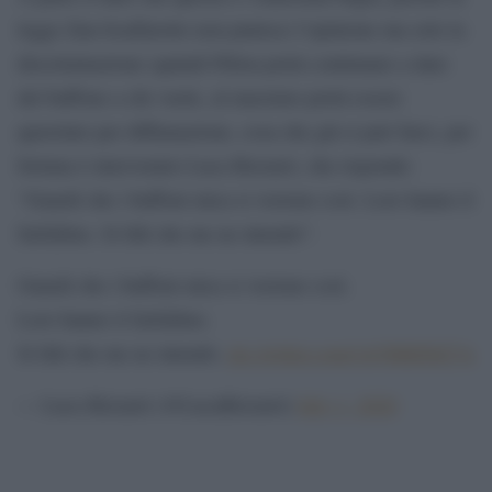
legge Zan-Scalfarotto non punisce l’opinione ma solo la
discriminazione (quindi Pillon potrà continuare a dare
del buffone a chi vuole, al massimo potrà essere
querelato per diffamazione, cosa che già si può fare), per
fortuna è intervenuto Luca Bizzarri, che risponde:
“Guardi che i buffoni mica si vestono così. Loro hanno il
farfallino. Si fidi che me ne intendo”.
Guardi che i buffoni mica si vestono così.
Loro hanno il farfallino.
Si fidi che me ne intendo.
pic.twitter.com/ynVRBDbZ7A
— Luca Bizzarri (@LucaBizzarri)
July 1, 2020