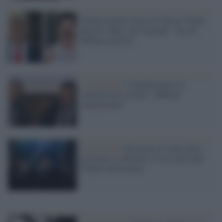
Trump insulta l'attore di 'Borat' Sacha
Baron Cohen, che risponde: "Sei un
buffone razzista"
Coronavirus /
Calenda attacca il
commissario Arcuri: "Buffone
megalomane"
L'intervista /
Resistere al vuoto della
provincia e colmarlo: il caso dell’Aps
People Involvement