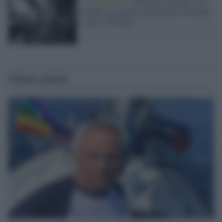
L'anniversario /
Bologna, 46 anni fa la
bomba in stazione che provocò 85 morti
e oltre 200 feriti
Ultime notizie