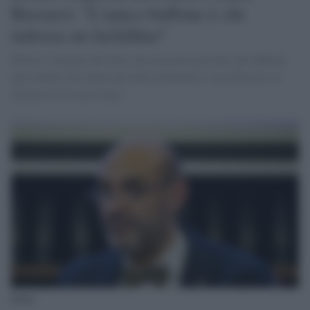
Bizzarri: "L'unico buffone è chi
indossa un farfallino"
Pillon si lamenta del fatto che non potrà più dare del buffone
agli uomini che indossano abiti femminili. Luca Bizzarri lo
spiazza con la sua ironia
Pillon