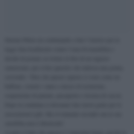
Simone Pillon sta continuando a fare l’isterico per la
legge Zan-Scalfarotto contro l’omo-bi-transfobia e
decide di postare su twitter la foto di un ragazzo
(americano, per evitre querele) che indossa una gonna,
scrivendo: “Dire che questo signore si veste come un
buffone, costerà 1 anno e mezzo di reclusione,
sospensione di patente, passaporto e licenza di caccia.
Dopo la condanna si dovranno fare lavori gratis per le
associazioni Lgbt. Ma ovviamente secondo zan la sua
omofobia non è liberticida”.
A parte il fatto che questa è l’ennesima bugia, perché la