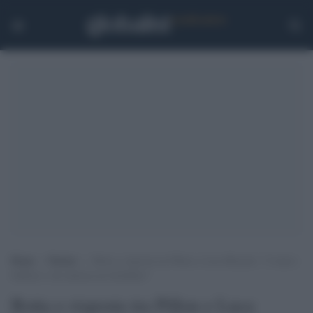
Home
>
Notizie
>
Botta e risposta tra Pillon e Luca Bizzarri: “L’unico
buffone è chi indossa un farfallino”
Botta e risposta tra Pillon e Luca