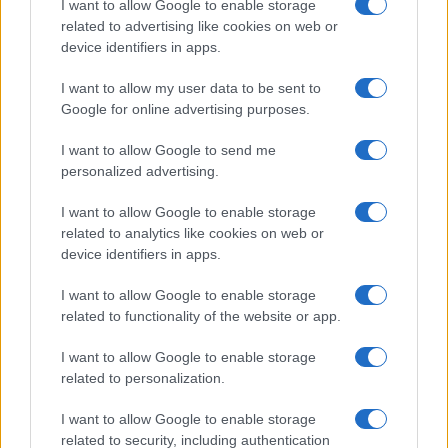
Salute
Globalist
I want to allow Google to enable storage
related to advertising like cookies on web or
Megachip
Globalscience
device identifiers in apps.
GiULia
Globalsport
I want to allow my user data to be sent to
Google for online advertising purposes.
Prima Pagina
I want to allow Google to send me
personalized advertising.
Giornale dello
Chi siamo
I want to allow Google to enable storage
Spettacolo
related to analytics like cookies on web or
Contributors
device identifiers in apps.
Wondernet
Facebook
I want to allow Google to enable storage
Giuliana Sgrena
related to functionality of the website or app.
Twitter
I want to allow Google to enable storage
Google News
related to personalization.
Mastodon
I want to allow Google to enable storage
related to security, including authentication