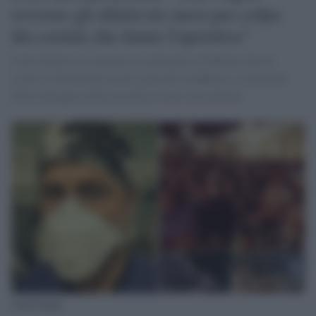
rivivere gli ultimi tre mesi per colpa
dei cretini che fanno l'aperitivo"
Carlo Serini è un anestesista animatore di Milano che ha
scritto su Facebook un post parecchi arrabbiato a commento
delle immagini della movida in varie città italiane
Carlo Serini