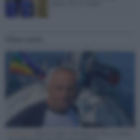
numero 145 tra i medici
Ultime notizie
L'intervista /
Marco Croatti e la Flottilla per Gaza: le nostre
vele gonfie grazie alla sollevazione popolare