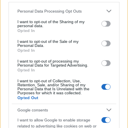
Personal Data Processing Opt Outs
This information may also be disclosed by us to third parties
Tendenze /
Sale il numero degli acquisti online in Europa e
on the IAB’s List of Downstream Participants that may further
I want to opt-out of the Sharing of my
aumentano le vendite di articoli second hand
disclose it to other third parties.
personal data.
Opted In
Please note that this website/app uses one or more Google
services and may gather and store information including but
I want to opt-out of the Sale of my
Personal Data.
not limited to your visit or usage behaviour. You may click to
Opted In
grant or deny consent to Google and its third-party tags to
use your data for below specified purposes in below Google
I want to opt-out of processing my
consent section.
Personal Data for Targeted Advertising.
Opted In
I want to opt-out of Collection, Use,
Retention, Sale, and/or Sharing of my
Personal Data that Is Unrelated with the
Purposes for which it was collected.
Opted Out
Syndication
Culture
Google consents
Salute
Globalist
I want to allow Google to enable storage
related to advertising like cookies on web or