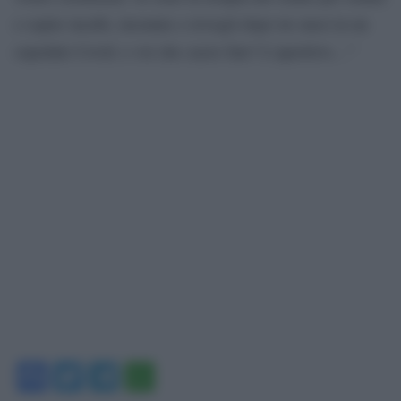
e sopire incubi, insonnie e risvegli dopo tre mesi in un
ospedale Covid: e voi che cazzo fate? L’aperitivo…”
Facebook
Twitter
Telegram
WhatsApp