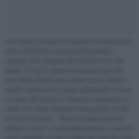
Carlo Serini è un anestesista animatore di Milano che ha
scritto su Facebook un post parecchi arrabbiato a
commento delle immagini della movida in varie città
italiane: “Io faccio l’anestesista rianimatore per tutti,
belli e brutti, bianchi e neri, grandi e piccoli, Italiani e
stranieri, insomma non si guarda (giustamente) in faccia
a nessuno. Ma non faccio l’anestesista rianimatore per i
cretini. Cari cretini, eliminatevi come preferite che fate
un favore all’umanitá… Ma non chiedeteci ancora di
rivedere e rivivere i tre mesi appena trascorsi, a causa del
vostro cretinismo. Io sono in terapia del sonno per sedare