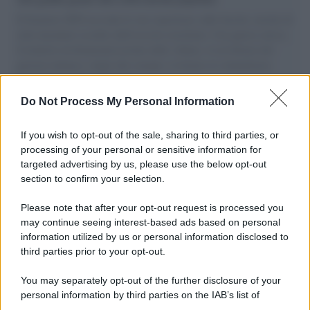
Il Senatore M5S racconta la sua esperienza sulle barche cariche di
aiuti umanitari assalite dall'esercito israeliano. Una guerra atroce,
il tentativo di disumanizzazione delle vittime, il servilismo del
governo italiano e degli altri europei, il ritorno al colonialismo.
L'importanza dei movimenti.
Do Not Process My Personal Information
Musica /
Al maestro Francesco Guccini
If you wish to opt-out of the sale, sharing to third parties, or
processing of your personal or sensitive information for
targeted advertising by us, please use the below opt-out
section to confirm your selection.
Il ricordo /
Quando Guccini raccontava le "Cronache
epafaniche": l'intervista all'artista che si definiva un
Please note that after your opt-out request is processed you
'narratore'
may continue seeing interest-based ads based on personal
information utilized by us or personal information disclosed to
third parties prior to your opt-out.
Lo studio /
Disinformazione russa e destra: anche la
You may separately opt-out of the further disclosure of your
macchina propagandistica di Putin dietro la crisi di Ceuta
personal information by third parties on the IAB’s list of
downstream participants.