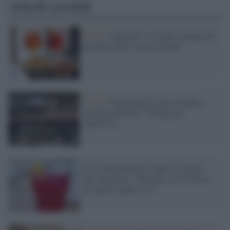
Articoli correlati
Moda /
Aperitivo: il rituale sempre più
popolare nelle serate italiane
Covid /
Nonostante la terza ondata, i
giovani affollano i Navigli per
l'aperitivo
L'ira delle Regioni contro la norma
anti-aperitivo: "Diciamo no al divieto
di asporto dopo le 18"