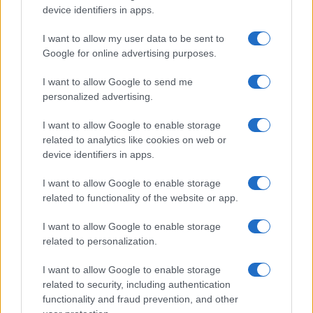
Megachip
Globalscience
device identifiers in apps.
GiULia
Globalsport
I want to allow my user data to be sent to
Google for online advertising purposes.
Prima Pagina
I want to allow Google to send me
personalized advertising.
Giornale dello
Chi siamo
I want to allow Google to enable storage
Spettacolo
related to analytics like cookies on web or
Contributors
device identifiers in apps.
Wondernet
Facebook
I want to allow Google to enable storage
Giuliana Sgrena
related to functionality of the website or app.
Twitter
I want to allow Google to enable storage
Google News
related to personalization.
Mastodon
I want to allow Google to enable storage
related to security, including authentication
Cookie Policy
functionality and fraud prevention, and other