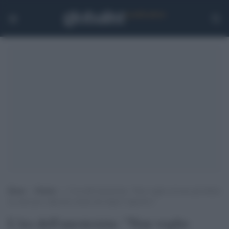
Home
>
Notizie
>
L’ira dell’anestesista: “Non voglio rivivere gli ultimi
tre mesi per colpa dei cretini che fanno l’aperitivo”
L'ira dell'anestesista: "Non voglio