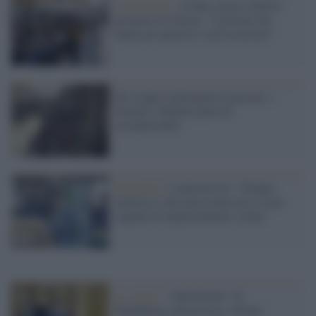
Coronavirus /
Il duro attacco dell'ex
primario di Torino: "I giovani che
fanno gli aperitivi sono assassini"
Per troppi l'emergenza è passata: i
Navigli a Milano pieni di
irresponsabili
Pandemia /
L'anestesista: "Terapie
intensive sotto pressione ma ci sono
segnali di miglioramento vicino"
La storia /
"Autoritratto" di
Maddalena, anestesista, vittima