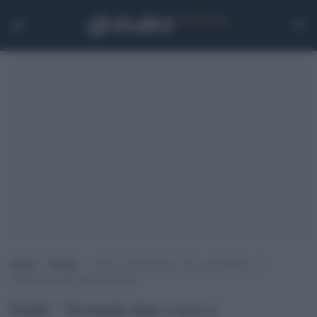
Home
>
Notizie
>
Galli: “Assurdo fare i test a pagamento, è il
fallimento della sanità pubblica”
Galli: "Assurdo fare i test a