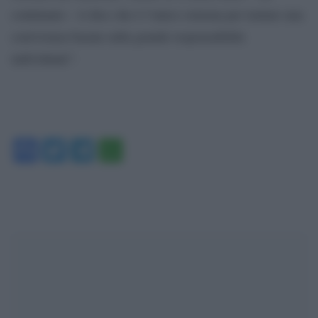
continuato – ti dice che è l’unico sistema per tentare una
convivenza basata sulla grande responsabilità
individuale”.
Facebook
Twitter
Telegram
WhatsApp