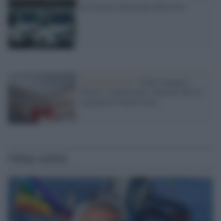
Se le poste americane falliscono
L'inaugurazione /
Cuneo inaugura
Esseci: il nuovo polo culturale nell’ex
ospedale di Santa Croce
Ultime notizie