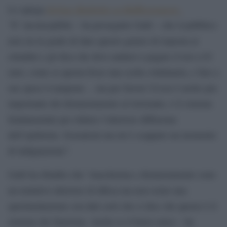
Stefano Baldolini su Huffingtonpost.
Lo spiega
“E’ inconcepibile – ha proseguito Galli – che il pubblico
non sia in grado di dare questo genere di risposta ai
cittadini e gli dica che deve andarsi a pagare il test a 63
euro, come se questa fosse una scelta voluttuaria, e fare a
sue spese il tampone… ma per favore! Il test è molto piu
importante del distanziamento al ristorante, è il sistema
fondamentale per ridurre l’ulteriore diffusione
dell’epidemia. Scusatemi ma mi è scappato un momento
di indignazione”.
Galli ha ribadito che “mascherina e distanziamento sono
un tentativo ulteriore di difesa ma non esiste una
sperimentazione con dati certi che ci dice che questo è il
sistema che funziona. Anche se il buon senso – ha