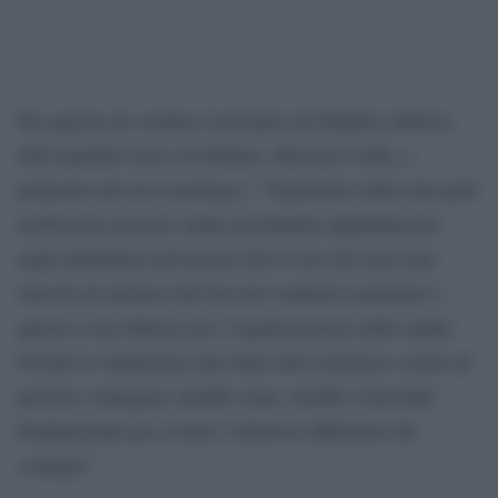
Ha ragione da vendere il primario di Malattie infettive
dell’ospedale Sacco di Milano, Massimo Galli, a
proposito dei test sierologici: “Soprattutto dalle mie parti
moltissime persone stanno prendendo appuntamento
negli ambulatori privati per fare il test che non sono
riusciti ad ottenere dal Servizio sanitario nazionale e
questa è una debacle per l’organizzazione della sanità.
Perchè la valutazione alla fonte dell’esistenza o meno di
persone contagiate sarebbe stata, sarebbe il presidio
fondamentale per evitare l’ulteriore diffusione del
contagio”.