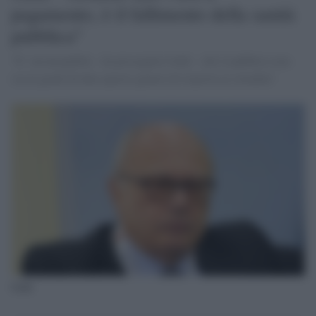
pagamento, è il fallimento della sanità
pubblica"
“E’ inconcepibile - ha proseguito Galli - che il pubblico non
sia in grado di dare questo genere di risposta ai cittadini"
Galli