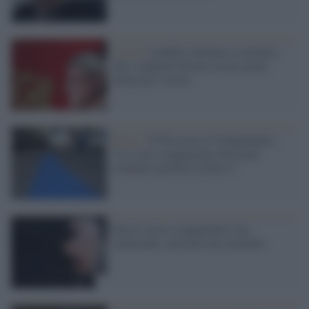
Covid /
Landini continua a sostenere
che i tamponi devono essere gratis
anche per i novax
Roma /
Il Pd accusa il Campidoglio:
"Le soste a pagamento dovevano
rimanere gratuite in Fase 2"
Faceva sesso a pagamento con
minorenni: arrestato un sacerdote