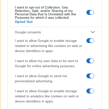
I want to opt-out of Collection, Use,
Retention, Sale, and/or Sharing of my
Personal Data that Is Unrelated with the
Purposes for which it was collected.
Opted Out
Syndication
Culture
Google consents
Salute
Globalist
I want to allow Google to enable storage
related to advertising like cookies on web or
Megachip
Globalscience
device identifiers in apps.
GiULia
Globalsport
I want to allow my user data to be sent to
Google for online advertising purposes.
Prima Pagina
I want to allow Google to send me
personalized advertising.
Giornale dello
Chi siamo
I want to allow Google to enable storage
Spettacolo
related to analytics like cookies on web or
Contributors
device identifiers in apps.
Wondernet
Facebook