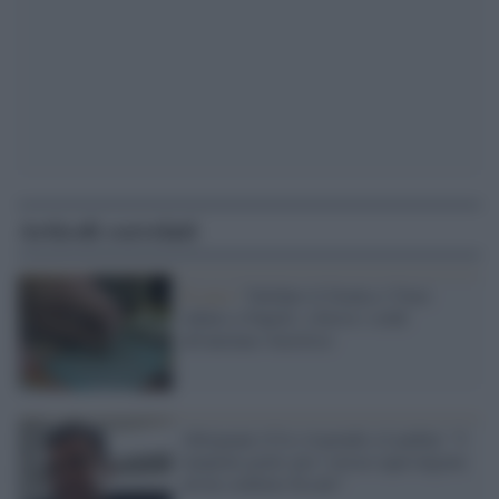
Articoli correlati
Il caso /
Validato il Gratta e Vinci
rubato a Napoli: a breve i soldi
all'anziana vincitrice
Abrignani (Cts) risponde a Landini: "I
tamponi gratis per i novax equivalgono
ad un condono fiscale"