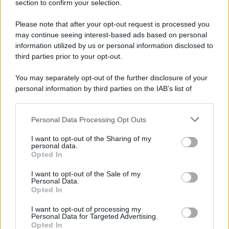
section to confirm your selection.
Vangelo /
La vita si intreccia con le paure come il giorno
succede alla notte
Please note that after your opt-out request is processed you
may continue seeing interest-based ads based on personal
information utilized by us or personal information disclosed to
third parties prior to your opt-out.
La scoperta /
Oplontis, le vittime dell’eruzione del Vesuvio
You may separately opt-out of the further disclosure of your
furono più numerose del previsto
personal information by third parties on the IAB’s list of
downstream participants.
Personal Data Processing Opt Outs
This information may also be disclosed by us to third parties
Il medagliere /
Europei di nuoto: Pellecani guida una super
on the IAB’s List of Downstream Participants that may further
I want to opt-out of the Sharing of my
Italia
disclose it to other third parties.
personal data.
Opted In
Please note that this website/app uses one or more Google
services and may gather and store information including but
I want to opt-out of the Sale of my
Personal Data.
not limited to your visit or usage behaviour. You may click to
Opted In
grant or deny consent to Google and its third-party tags to
use your data for below specified purposes in below Google
I want to opt-out of processing my
consent section.
Personal Data for Targeted Advertising.
Opted In