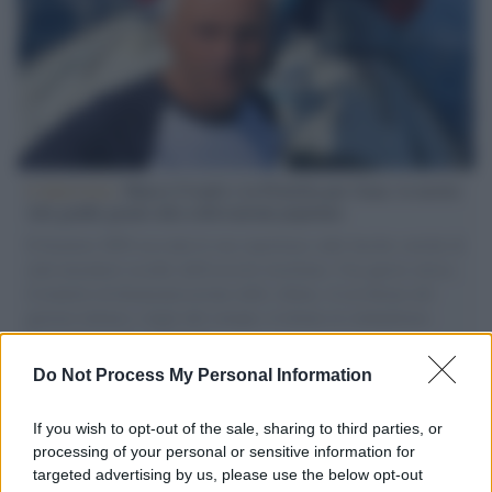
L'intervista /
Marco Croatti e la Flottilla per Gaza: le nostre
vele gonfie grazie alla sollevazione popolare
Il Senatore M5S racconta la sua esperienza sulle barche cariche di
aiuti umanitari assalite dall'esercito israeliano. Una guerra atroce,
il tentativo di disumanizzazione delle vittime, il servilismo del
governo italiano e degli altri europei, il ritorno al colonialismo.
L'importanza dei movimenti.
Do Not Process My Personal Information
Tel Aviv /
La “vittoria totale” di Israele significa una guerra
senza fine
If you wish to opt-out of the sale, sharing to third parties, or
processing of your personal or sensitive information for
targeted advertising by us, please use the below opt-out