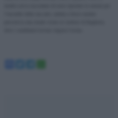
medici aveva raccontato di avere riportato le ustioni per
l’incendio dalla sua auto, andata a fuoco mentre
percorreva una strada vicino al cimitero di Bagheria,
dove i carabinieri trovata Angela Corona.
Facebook
Twitter
Telegram
WhatsApp