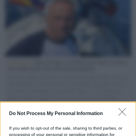
L'intervista /
Marco Croatti e la Flottilla per Gaza: le nostre
vele gonfie grazie alla sollevazione popolare
Il Senatore M5S racconta la sua esperienza sulle barche cariche di
aiuti umanitari assalite dall'esercito israeliano. Una guerra atroce,
il tentativo di disumanizzazione delle vittime, il servilismo del
governo italiano e degli altri europei, il ritorno al colonialismo.
L'importanza dei movimenti.
Do Not Process My Personal Information
Tel Aviv /
La “vittoria totale” di Israele significa una guerra
senza fine
If you wish to opt-out of the sale, sharing to third parties, or
processing of your personal or sensitive information for