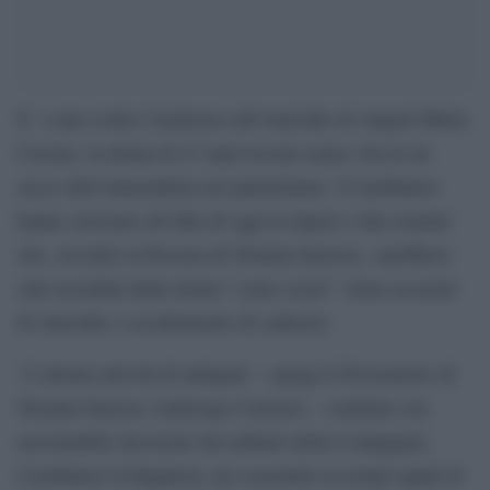
E’ a una svolta l’inchiesta sull’omicidio di Angela Maria
Corona, la donna di 47 anni trovata senza vita in un
sacco dell’immondizia nel palermitano. I Carabinieri
hanno arrestato all’alba di oggi la nipote e due uomini
che, secondo la Procura di Termini Imerese, sarebbero
stati assoldati dalla donna “come sicari”. Sono accusati
di omicidio e occultamento di cadavere.
“L’attenta attività di indagine – spiega il Procuratore di
Termini Imerese Ambrogio Cartosio – condotta con
encomiabile decisione dai militari della Compagnia
Carabinieri di Bagheria, ha consentito in tempi rapidi di