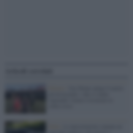
Articoli correlati
Palermo /
Una 58enne spinge il marito
giù da un ponte: i due si stanno
separando, l'uomo è ricoverato in
codice rosso
Mafia /
Le intercettazioni sventano un
omicidio mafioso: otto arresti a