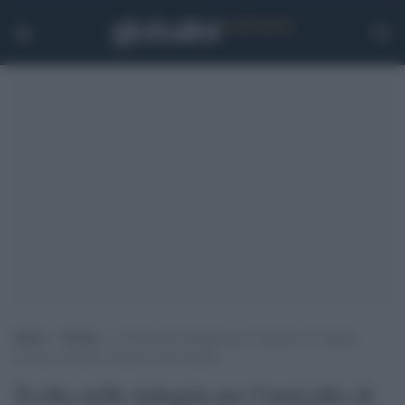
Home
>
Notizie
>
Svolta nelle indagini per l’omicidio di Angela
Corona, arrestati la nipote e due uomini
Svolta nelle indagini per l'omicidio di