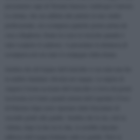
procuratore capo di Termini Imerese Ambrogio Cartosio.
La donna, che era addetta alle pulizie in uno studio
professionale, era scomparsa qualche giorno prima da
casa a Bagheria. Erano in corso le ricerche quando è
stato scoperto il cadavere. A presentare la denuncia di
scomparsa ieri era stato il compagno della donna.
Sembra che all’origine dell’omicidio ci sia stata una lite
in ambito familiare sfociata nel sangue. La nipote di
Angela Corona accusata dell’omicidio si trova da giorni
ricoverata al Centro grandi ustioni dell’ospedale Civico
di Palermo dopo avere riportato delle bruciature di
secondo grado alle gambe. Sembra che la zia, cioè la
vittima, dopo la lite tra le due, le avrebbe lanciato
addosso dell’acqua bollente sulle le gambe. Però ai