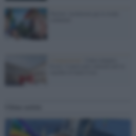
Palermo: insultarono gay in strada,
condannati
L'inaugurazione /
Cuneo inaugura
Esseci: il nuovo polo culturale nell’ex
ospedale di Santa Croce
Ultime notizie