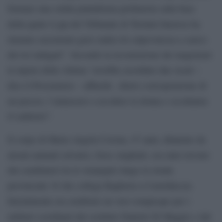
formare una solida piattaforma probatoria sulla base
della quale il gip del Tribunale di Termini Imerese ha
ritenuto sussistenti gravi indizi di colpevolezza a carico
dei tre indagati”. Secondo la ricostruzione dei magistrati
la nipote della vittima “avrebbe assoldato due sicari –
dice il Procuratore – affinché , dietro corresponsione di
un prezzo, l’aiutassero a uccidere la donna e occultarne
il cadavere”.
Il corpo di Maria Angela Corona, 47 anni, dilaniato da
alcuni animali selvatici, forse cinghiali, era stato trovato
dai carabinieri tra le sterpaglie lungo la strada
provinciale 16 che collega Bagheria a Casteldaccia.
Inizialmente era sembrato un vero rompicapo per i
militari coordinati dal sostituto Daniele Di Maggio e dal