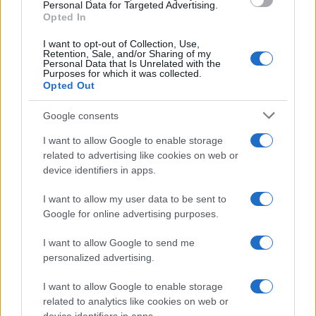
consent section.
Personal Data for Targeted Advertising.
Opted In
I want to opt-out of Collection, Use,
Retention, Sale, and/or Sharing of my
Personal Data that Is Unrelated with the
Purposes for which it was collected.
Opted Out
Syndication
Culture
Google consents
Salute
Globalist
I want to allow Google to enable storage
related to advertising like cookies on web or
Megachip
Globalscience
device identifiers in apps.
GiULia
Globalsport
I want to allow my user data to be sent to
Google for online advertising purposes.
Prima Pagina
I want to allow Google to send me
personalized advertising.
Giornale dello
Chi siamo
I want to allow Google to enable storage
Spettacolo
related to analytics like cookies on web or
Contributors