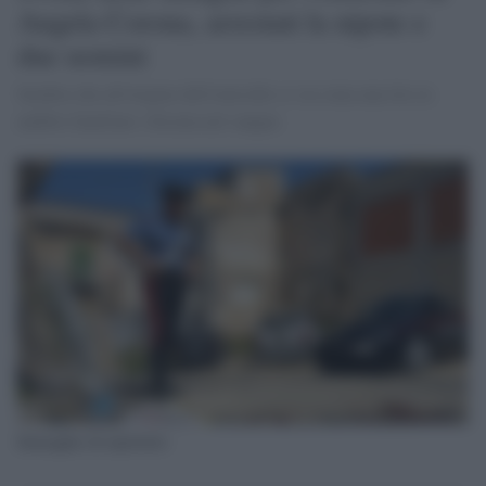
Angela Corona, arrestati la nipote e
due uomini
Sembra che all'origine dell'omicidio ci sia stata una lite in
ambito familiare sfociata nel sangue.
Immagine di repertorio