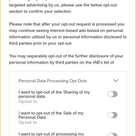
targeted advertising by us, please use the below opt-out
section to confirm your selection.
Vangelo /
La vita si intreccia con le paure come il giorno
succede alla notte
Please note that after your opt-out request is processed you
may continue seeing interest-based ads based on personal
information utilized by us or personal information disclosed to
third parties prior to your opt-out.
La scoperta /
Oplontis, le vittime dell’eruzione del Vesuvio
You may separately opt-out of the further disclosure of your
furono più numerose del previsto
personal information by third parties on the IAB’s list of
downstream participants.
Personal Data Processing Opt Outs
This information may also be disclosed by us to third parties
Il medagliere /
Europei di nuoto: Pellecani guida una super
on the IAB’s List of Downstream Participants that may further
I want to opt-out of the Sharing of my
Italia
disclose it to other third parties.
personal data.
Opted In
Please note that this website/app uses one or more Google
services and may gather and store information including but
I want to opt-out of the Sale of my
Personal Data.
not limited to your visit or usage behaviour. You may click to
Opted In
grant or deny consent to Google and its third-party tags to
use your data for below specified purposes in below Google
I want to opt-out of processing my