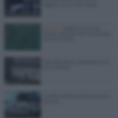
Bagheria, tra cui il boss Ficano
Razzismo /
Bagheria, lasciato un
biglietto antisemita nella cassetta della
posta di un museo
Soldi dalla finestra: performance di un
artista siciliano
La mafia canadese uccide due picciotti
in Sicilia