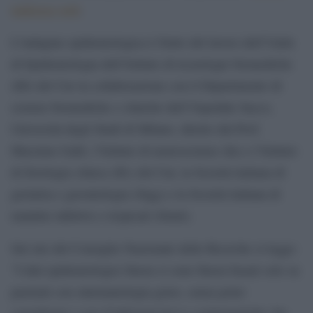
indirizzo web
.
L’indagine epidemiologica è frutto del lavoro dell’Unità
di Epidemiologia dell’Istituto di tecnologie biomediche
(Itb) del Cnr in collaborazione con il Dipartimento di
scienze biomediche e cliniche dell’Ospedale Sacco,
Università degli Studi di Milano, diretto dal Prof.
Massimo Galli, l’Istituto di neuroscienze (In) e l’Istituto
di fisiologia clinica (Ifc) del Cnr, la Società italiana di
geriatria e gerontologia (Sigg) e la Società italiana di
malattie infettive e tropicali (Simit).
Sul sito del Consiglio Nazionale delle Ricerche si legge:
“I dati epidemiologici finora si sono finora basati solo su
pazienti con sintomatologia grave, senza poter
considerare i casi d’infezioni lievi o asintomatiche che