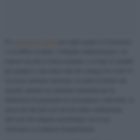
Un
questionario online
per capire quanto il Coronavirus
si sia diffuso in Italia. L’indagine epidemiologica, con
risposte raccolte in forma anonima, si rivolge ai cittadini
per giungere a una stima reale del contagio da Covid-19
sul nostro territorio nazionale, in modo da fornire alle
autorità sanitarie un contributo immediato per la
definizione di programmi di sorveglianza e intervento, in
attesa che dati più certi arrivino dalla combinazione
dell’esito del tampone nasofaringeo con il test
sierologico su campioni di popolazione.