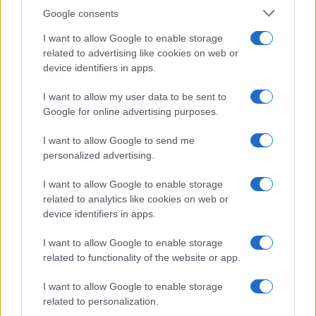
Syndication
Culture
Google consents
Salute
Globalist
I want to allow Google to enable storage
related to advertising like cookies on web or
Megachip
Globalscience
device identifiers in apps.
GiULia
Globalsport
I want to allow my user data to be sent to
Google for online advertising purposes.
Prima Pagina
I want to allow Google to send me
personalized advertising.
Giornale dello
Chi siamo
I want to allow Google to enable storage
Spettacolo
related to analytics like cookies on web or
Contributors
device identifiers in apps.
Wondernet
Facebook
I want to allow Google to enable storage
Giuliana Sgrena
related to functionality of the website or app.
Twitter
I want to allow Google to enable storage
Google News
related to personalization.