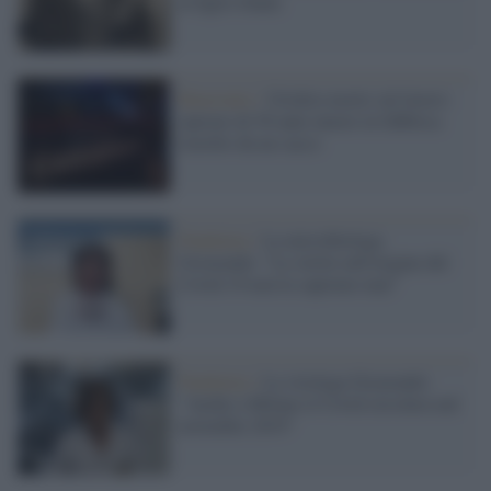
al figlio Dante
Benevento /
Un'altra morte sul lavoro:
operaio di 58 anni muore in fabbrica
travolto da un sacco
Pandemia /
La microbiologa
Gismondo: "La verità sull'origine del
Covid-19 non la sapremo mai"
Pandemia /
La virologa Gismondo:
"Anche a Milano il Covid circolava nel
novembre 2019"