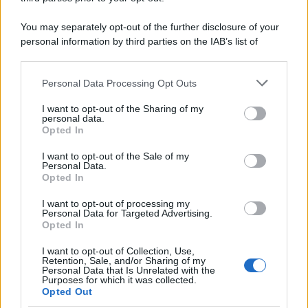
Musica /
Al maestro Francesco Guccini
You may separately opt-out of the further disclosure of your
personal information by third parties on the IAB’s list of
downstream participants.
Personal Data Processing Opt Outs
This information may also be disclosed by us to third parties
Il ricordo /
Quando Guccini raccontava le "Cronache
on the IAB’s List of Downstream Participants that may further
I want to opt-out of the Sharing of my
epafaniche": l'intervista all'artista che si definiva un
disclose it to other third parties.
personal data.
'narratore'
Opted In
Please note that this website/app uses one or more Google
services and may gather and store information including but
I want to opt-out of the Sale of my
Personal Data.
not limited to your visit or usage behaviour. You may click to
Opted In
grant or deny consent to Google and its third-party tags to
use your data for below specified purposes in below Google
I want to opt-out of processing my
consent section.
Personal Data for Targeted Advertising.
Opted In
I want to opt-out of Collection, Use,
Retention, Sale, and/or Sharing of my
Personal Data that Is Unrelated with the
Purposes for which it was collected.
Opted Out