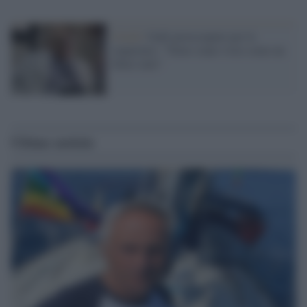
Covid /
Galli preoccupato per le
riaperture: "Temo siano viste come un
liberi tutti"
Ultime notizie