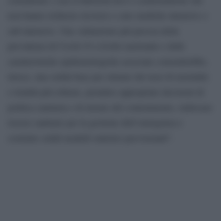
non hanno richiesto ricovero e cure mediche intensive o
sub-intensive. Una valutazione più precisa della
prevalenza di Covid-19 a livello nazionale e delle
caratteristiche epidemiologiche associate consentirebbe,
invece, una solida base per stimare dei tassi di mortalità
e letalità più robuste, prendere appropriate decisioni di
politica sanitaria e di misure del contenimento, riallocare
risorse sanitarie per la gestione dell’emergenza e
costruire solidi modelli statistici previsionali”.