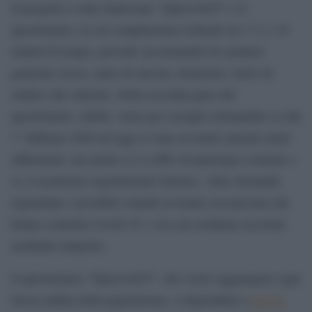
Il progetto è stato battezzato “Epicovid19” e il
questionario, la cui compilazione richiede tra i 7 e i 10
minuti di tempo, prevede sia domande di carattere
generale (sesso, anno di nascita, domicilio, titolo di
studio) che cliniche. Nella seconda parte del
questionario, infatti, viene per esempio domandato se dal
1° febbraio 2020 ad oggi si sono avvertiti sintomi simil-
influenzali, ma anche se si soffre di patologie croniche e
se si assumono regolarmente farmaci. Altre domande
riguardano i possibili contatti avvenuti con persone che
hanno contratto Covid-19, i cui casi risultano accertati
mediante tampone.
Il questionario “Epicovid19”, che vuole raggiungere ogni
fascia adulta della popolazione, è disponibile a
questo