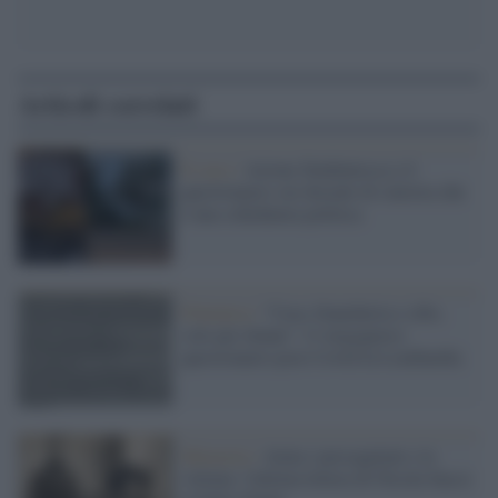
Articoli correlati
Il caso /
Azione Studentesca e il
questionario sui docenti di sinistra che
è una schedatura politica
Polemica /
"Casa, biancheria e cibo,
solo per donne": il vergognoso
questionario post-Covid in Lombardia
Memoria /
Aiuta i perseguitati e le
vittime: l'ultima lettera di Nicola Sacco