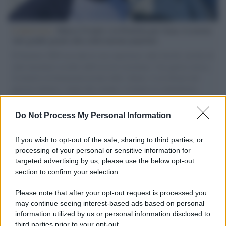
L'intervista /
Marco Croatti e la Flottilla per Gaza: le nostre
vele gonfie grazie alla sollevazione popolare
Il Senatore M5S racconta la sua esperienza sulle barche cariche di
aiuti umanitari assalite dall'esercito israeliano. Una guerra atroce,
il tentativo di disumanizzazione delle vittime, il servilismo del
governo italiano e degli altri europei, il ritorno al colonialismo.
L'importanza dei movimenti.
Do Not Process My Personal Information
L'attesa /
Un estate di calcio: tra Mondiali e Serie A
If you wish to opt-out of the sale, sharing to third parties, or
processing of your personal or sensitive information for
targeted advertising by us, please use the below opt-out
section to confirm your selection.
Imperialismo /
Petrolio e prepotenze di Trump: una società
legata a 'Donald' vuole perforare la Groenlandia senza
Please note that after your opt-out request is processed you
autorizzazione
may continue seeing interest-based ads based on personal
information utilized by us or personal information disclosed to
third parties prior to your opt-out.