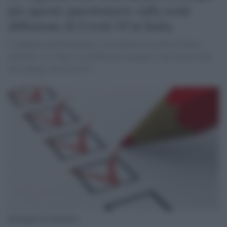
per questo questionario sulla reale
diffusione di Covid-19 in Italia
L’indagine epidemiologica, con risposte raccolte in forma
anonima, si rivolge ai cittadini per giungere a una stima reale
del contagio da Covid-19
Immagine di repertorio