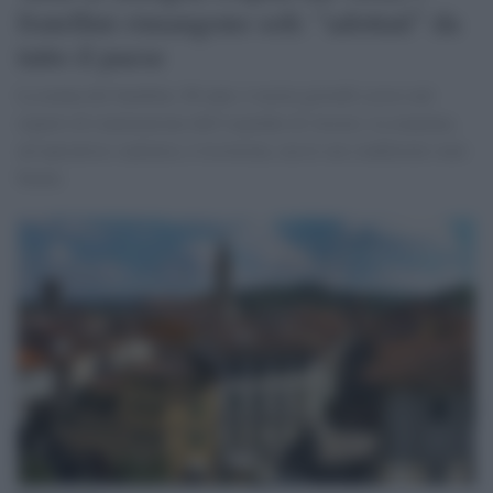
fratellini rimangono soli: "adottati" da
tutto il paese
La nonna dei bambini, 80 anni, è morta giovedì scorso nel
reparto di rianimazione dell’ospedale di Arezzo. La mamma,
un’operatrice sanitaria, è ricoverata, ma le sue condizioni sono
buone.