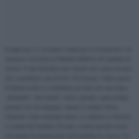
Il papà non c’è, la nonna è morta per il Coronavirus e la
mamma è ricoverata in Malattie Infettive all’ospedale di
Arezzo. E due fratellini sono rimasti soli, senza nessuno
che si prendesse cura di loro. Per fortuna, l’intero paese
di Montevarchi si è mobilitato per dare loro una mano,
‘adottando’ i due fratelli. Amici, parenti e parrocchiani
portano loro da mangiare, mentre il sindaco Silvia
Chiassai è stato nominato tutore. Lo riporta La Nazione.
La nonna dei bambini, 80 anni, è morta giovedì scorso
nel reparto di rianimazione dell’ospedale di Arezzo. La