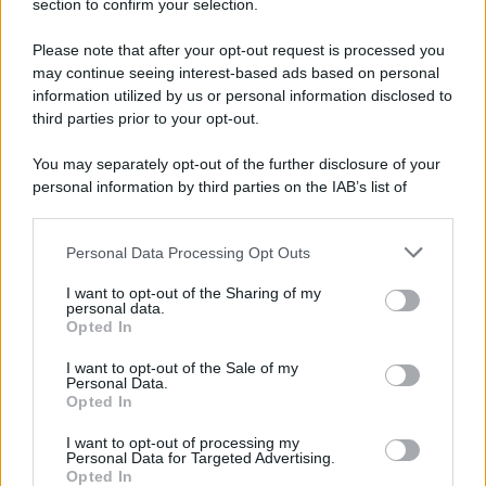
section to confirm your selection.
Giornalismo /
Addio a Stefano Marcelli, colonna della Rai
di Firenze e dirigente dell'Usigrai
Please note that after your opt-out request is processed you
may continue seeing interest-based ads based on personal
information utilized by us or personal information disclosed to
third parties prior to your opt-out.
Lo scenario /
Ceuta, l’ombra del Marocco sull’assalto
You may separately opt-out of the further disclosure of your
mentre Trump rafforza i rapporti con Rabat e trama contro la
personal information by third parties on the IAB’s list of
Spagna
downstream participants.
Personal Data Processing Opt Outs
This information may also be disclosed by us to third parties
La data /
L'8 agosto, quando la memoria dovrebbe insegnarci
on the IAB’s List of Downstream Participants that may further
I want to opt-out of the Sharing of my
qualcosa
disclose it to other third parties.
personal data.
Opted In
Please note that this website/app uses one or more Google
services and may gather and store information including but
I want to opt-out of the Sale of my
Personal Data.
not limited to your visit or usage behaviour. You may click to
Opted In
grant or deny consent to Google and its third-party tags to
use your data for below specified purposes in below Google
I want to opt-out of processing my
consent section.
Personal Data for Targeted Advertising.
Opted In