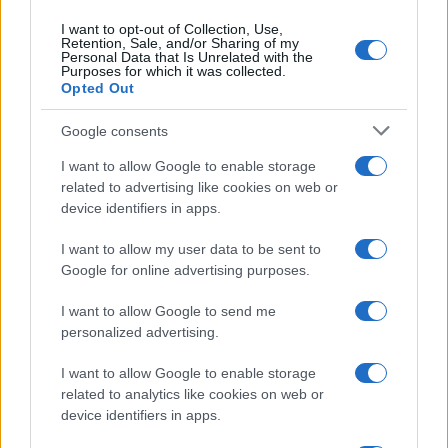
I want to opt-out of Collection, Use,
Retention, Sale, and/or Sharing of my
Personal Data that Is Unrelated with the
Purposes for which it was collected.
Opted Out
Syndication
Culture
Google consents
Salute
Globalist
I want to allow Google to enable storage
related to advertising like cookies on web or
Megachip
Globalscience
device identifiers in apps.
GiULia
Globalsport
I want to allow my user data to be sent to
Google for online advertising purposes.
Prima Pagina
I want to allow Google to send me
personalized advertising.
Giornale dello
Chi siamo
I want to allow Google to enable storage
Spettacolo
related to analytics like cookies on web or
Contributors
device identifiers in apps.
Wondernet
Facebook