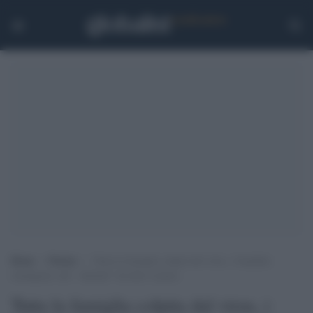
Home
>
Notizie
>
Tutta la famiglia colpita dal virus, i fratellini
rimangono soli: “adottati” da tutto il paese
Tutta la famiglia colpita dal virus, i