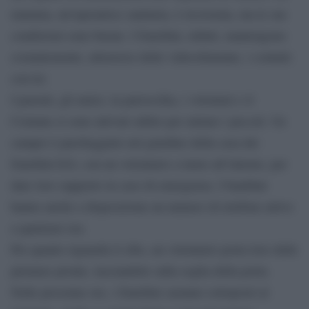
mamma, un’operatrice sanitaria, è ricoverata, ma le sue
condizioni sono buone. I fratellini, infatti, mantengono
costantemente, attraverso delle videochiamate, i contatti
con lei.
I parenti, gli amici, la parrocchia, i volontari e il
Comune si sono attivati subito per aiutare i piccoli. Un
camper è parcheggiato nel giardino della casa dei
fratellini h24, con un volontario a turno all’interno, per
dare loro supporto in caso di emergenza. I bambini
hanno anche a disposizione un numero di telefono attivo
a qualsiasi ora.
Per quanto riguarda il cibo, un volontario porta loro delle
pietanze pronte, lasciandole sulla soglia della porta.
Nelle prossime ore, i fratellini saranno sottoposti al