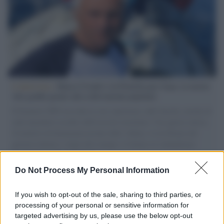
L'intervista /
Marco Croatti e la Flottilla per Gaza: le nostre
vele gonfie grazie alla sollevazione popolare
Il Senatore M5S racconta la sua esperienza sulle barche cariche di
aiuti umanitari assalite dall'esercito israeliano. Una guerra atroce,
il tentativo di disumanizzazione delle vittime, il servilismo del
governo italiano e degli altri europei, il ritorno al colonialismo.
L'importanza dei movimenti.
Do Not Process My Personal Information
Cisgiordania /
L’esercito israeliano si ritira dal campo
profughi di Qalandiya dopo tre giorni di violenze contro i
If you wish to opt-out of the sale, sharing to third parties, or
palestinesi
processing of your personal or sensitive information for
targeted advertising by us, please use the below opt-out