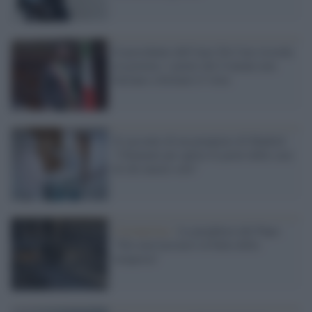
Il presidente dell'Anci De Caro ricorda
al governo: i poteri dei Comuni non
bastano a fermare il virus
Il racconto di un pompiere di Madrid:
"Chiamati per aprire le porte delle case
di chi muore solo"
Coronavirus /
La preghiera del Papa:
"Dio non lasciarci in balia della
tempesta"