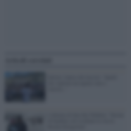
Articoli correlati
Salvini, l'amico dei fascisti: "Quelli
che vogliono un regime sono a
sinistra...''
L'allarme di Save the Children: "Decine
di bambini soli rischiano la vita in
Bosnia-Erzegovina"