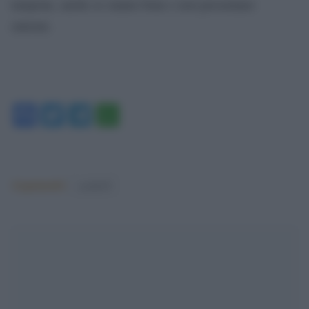
tampone, anche se stanno bene e non presentano
sintomi.
Facebook
Twitter
Telegram
WhatsApp
Argomenti:
covid-19