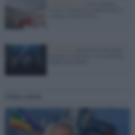
L'inaugurazione /
Cuneo inaugura
Esseci: il nuovo polo culturale nell’ex
ospedale di Santa Croce
L'intervista /
Resistere al vuoto della
provincia e colmarlo: il caso dell’Aps
People Involvement
Ultime notizie