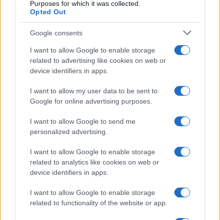
Purposes for which it was collected.
Opted Out
Syndication
Culture
Google consents
Salute
Globalist
I want to allow Google to enable storage
related to advertising like cookies on web or
Megachip
Globalscience
device identifiers in apps.
GiULia
Globalsport
I want to allow my user data to be sent to
Google for online advertising purposes.
Prima Pagina
I want to allow Google to send me
personalized advertising.
Giornale dello
Chi siamo
I want to allow Google to enable storage
Spettacolo
related to analytics like cookies on web or
Contributors
device identifiers in apps.
Wondernet
Facebook
I want to allow Google to enable storage
Giuliana Sgrena
related to functionality of the website or app.
Twitter