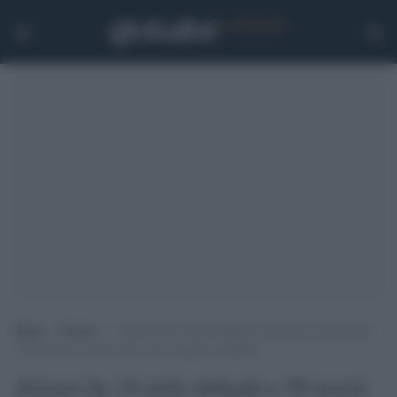
Home
>
Notizie
>
Alzano ha 14 mila abitanti e 50 morti in 20 giorni:
“Volevamo la zona rossa, non ci hanno ascoltati”
Alzano ha 14 mila abitanti e 50 morti