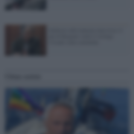
Inchiesta sulla mancata zona rossa: il
pm di Bergamo vuole il virologo
Crisanti come consulente
Ultime notizie