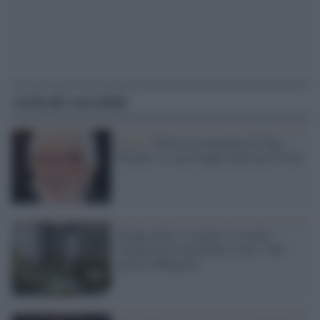
Articoli correlati
Roma /
Slitta la cremazione di Gigi
Proietti: ci sono troppi morti per Covid
Troppi ponti e scioperi, le scuole
italiane non riusciranno a fare i 200
giorni obbligatori