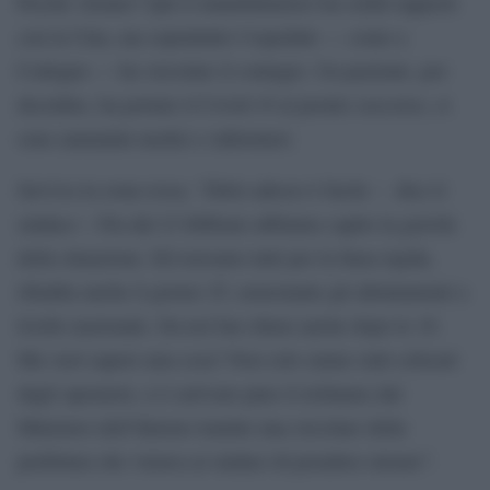
Perché Alzano? Qui il manufatturiero ha solidi rapporti
con la Cina, ma soprattutto l’ospedale — come a
Codogno — ha veicolato il contagio. Un paziente, poi
deceduto, ha portato il Covid-19 al pronto soccorso, si
sono ammalati medici e infermieri.
Serviva la zona rossa. “Dirlo adesso è facile – dice il
sindaco – Fin dal 23 febbraio abbiamo capito la gravità
della situazione. Ed eravamo tutti per la linea rigida,
ribadita anche il giorno 25, nonostante gli allentamenti a
livello nazionale. Da noi bar chiusi anche dopo le 18.
Ma vuol sapere una cosa? Non solo siamo stati criticati
dagli operatori, ci è arrivato pure il richiamo dal
Ministero dell’Interno tramite una circolare della
prefettura che vietava ai sindaci di prendere misure”.