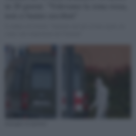
in 20 giorni: "Volevamo la zona rossa,
non ci hanno ascoltati"
Il sindaco al Corriere: "Eravamo tutti per la linea rigida, ma
siamo stati rimproverati dal Viminale"
Immagine di repertorio