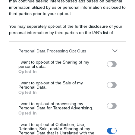
may continue seeing interest-based ads based on personal
information utilized by us or personal information disclosed to
third parties prior to your opt-out.
Perché i centri di intrattenimento per famiglie investono in
You may separately opt-out of the further disclosure of your
attrazioni ad alta tecnologia
personal information by third parties on the IAB’s list of
downstream participants.
Personal Data Processing Opt Outs
This information may also be disclosed by us to third parties
Il conflitto /
La mafia russa e l'arma del caos
on the IAB’s List of Downstream Participants that may further
I want to opt-out of the Sharing of my
disclose it to other third parties.
personal data.
Opted In
Please note that this website/app uses one or more Google
services and may gather and store information including but
I want to opt-out of the Sale of my
Personal Data.
not limited to your visit or usage behaviour. You may click to
Opted In
grant or deny consent to Google and its third-party tags to
use your data for below specified purposes in below Google
I want to opt-out of processing my
consent section.
Personal Data for Targeted Advertising.
Opted In
I want to opt-out of Collection, Use,
Retention, Sale, and/or Sharing of my
Personal Data that Is Unrelated with the