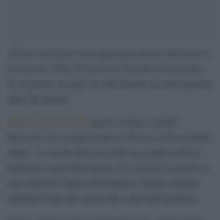
Alzano Lombardo conta ogni giorno nuove vittime per il
coronavirus. Oltre 50 morti nei 20 giorni di emergenza
in un paesino da quasi 14 mila abitanti, tra i più popolosi
della Val Seriana.
Sul Corriere della Sera
parla il sindaco Camillo
Bertocchi con la disperazione di chi non è stato ascoltato
subito. “La nostra idea era di fare un grande sacrificio
subito per essere liberi prima: se ci avessero ascoltati, le
cose sarebbero andate diversamente” ripensa il primo
cittadino di uno dei comuni più colpiti dall’epidemia.