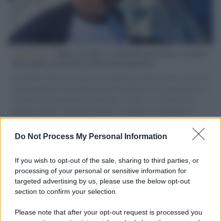
L'intervista /
Marco Croatti e la Flottilla per Gaza: le nostre
vele gonfie grazie alla sollevazione popolare
Il Senatore M5S racconta la sua esperienza sulle barche cariche di
aiuti umanitari assalite dall'esercito israeliano. Una guerra atroce,
il tentativo di disumanizzazione delle vittime, il servilismo del
governo italiano e degli altri europei, il ritorno al colonialismo.
L'importanza dei movimenti.
Do Not Process My Personal Information
Il lutto /
Addio a Francesco Guccini, il poeta della canzone
d’autore italiana
If you wish to opt-out of the sale, sharing to third parties, or
processing of your personal or sensitive information for
targeted advertising by us, please use the below opt-out
section to confirm your selection.
L'anniversario /
90 anni di Yves Saint Laurent, tra moda e
scandali
Please note that after your opt-out request is processed you