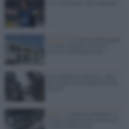
Coco: ben vengano i gay in nazionale
Pandemia /
L'ex direttore dell'ospedale
di Alzano sarà parte civile in un
processo sull'epidemia Covid
L'Ats di Bergamo smentisce: "Falso
che ci siano state polmoniti da Covid
nel 2019
Indagini /
Coronavirus a Bergamo: il
virologo Andrea Crisanti sarà uno dei
consulenti della Procura