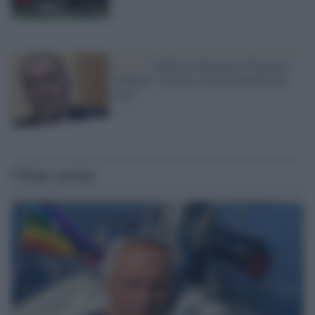
Covid /
Calderoli dimentica Fontana e
Gallera: "L'Italia sta precipitando nel
caos"
Ultime notizie