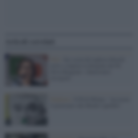
Articoli correlati
Web /
Sui social del leghista Morelli
inviti a stuprare la dirigente del Pd
Silvia Roggiani: i democratici
insorgono
Pandemia /
Il Pd di Milano: "Accostare
il green pass alla Shoah è ignobile"