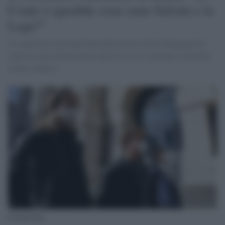
Conte è ignobile cosa sono Salvini e la
Lega?"
La segretaria metropolitana democratica Silvia Roggiani ha
replicato alle dichiarazioni dell'assessore regionale lombardo
Giulio Gallera"
Coronavirus