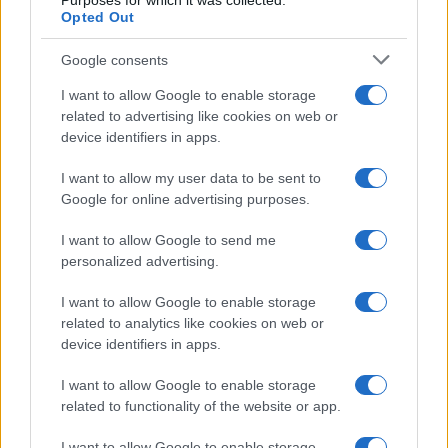
Purposes for which it was collected.
Opted Out
Syndication
Culture
Google consents
Salute
Globalist
I want to allow Google to enable storage
related to advertising like cookies on web or
Megachip
Globalscience
device identifiers in apps.
GiULia
Globalsport
I want to allow my user data to be sent to
Google for online advertising purposes.
Prima Pagina
I want to allow Google to send me
personalized advertising.
Giornale dello
Chi siamo
I want to allow Google to enable storage
Spettacolo
related to analytics like cookies on web or
Contributors
device identifiers in apps.
Wondernet
Facebook
I want to allow Google to enable storage
Giuliana Sgrena
related to functionality of the website or app.
Twitter
I want to allow Google to enable storage