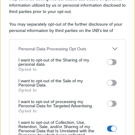
information utilized by us or personal information disclosed to
third parties prior to your opt-out.
La scoperta /
Oplontis, le vittime dell’eruzione del Vesuvio
You may separately opt-out of the further disclosure of your
furono più numerose del previsto
personal information by third parties on the IAB’s list of
downstream participants.
Personal Data Processing Opt Outs
This information may also be disclosed by us to third parties
Il medagliere /
Europei di nuoto: Pellecani guida una super
on the IAB’s List of Downstream Participants that may further
I want to opt-out of the Sharing of my
Italia
disclose it to other third parties.
personal data.
Opted In
Please note that this website/app uses one or more Google
services and may gather and store information including but
I want to opt-out of the Sale of my
Personal Data.
not limited to your visit or usage behaviour. You may click to
Opted In
grant or deny consent to Google and its third-party tags to
use your data for below specified purposes in below Google
I want to opt-out of processing my
consent section.
Personal Data for Targeted Advertising.
Opted In
I want to opt-out of Collection, Use,
Retention, Sale, and/or Sharing of my
Personal Data that Is Unrelated with the