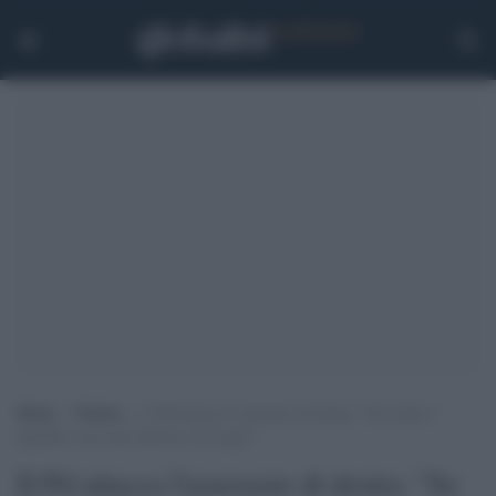
Home
>
Notizie
>
Il Pd attacca l’assessore di destra: “Se Conte è
ignobile cosa sono Salvini e la Lega?”
Il Pd attacca l'assessore di destra: "Se