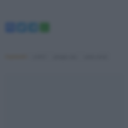
Facebook
Twitter
Telegram
WhatsApp
Argomenti:
covid-19
giuseppe conte
matteo salvini