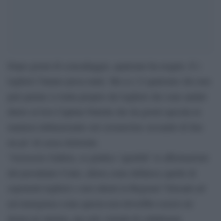
Dopo giorni di sciacallaggio, qualcuno ha reagito. E i
leghisti l’hanno presa male. Ma se c’è qualcuno che non
può parlare si tratta proprio dei leghisti che sono andati
dietro al loro Capitan Nutella che da giorni specula in
maniera imbarazzante sul coronavirus cercando di fare
un po’ di cassa elettorale.
“Assessore Gallera, se giudica ‘ignobili’ le affermazioni
del presidente Conte, allora come definisce quelle di
esponenti leghisti e suoi alleati in Regione? Davanti ad
un’emergenza come questa non dovrebbe esserci né
destra né sinistra, ma solo volontà di collaborare