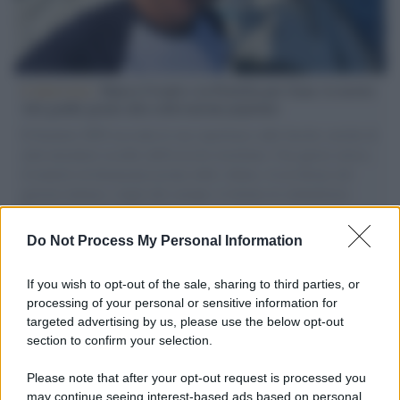
L'intervista /
Marco Croatti e la Flottilla per Gaza: le nostre
vele gonfie grazie alla sollevazione popolare
Il Senatore M5S racconta la sua esperienza sulle barche cariche di
aiuti umanitari assalite dall'esercito israeliano. Una guerra atroce,
il tentativo di disumanizzazione delle vittime, il servilismo del
governo italiano e degli altri europei, il ritorno al colonialismo.
L'importanza dei movimenti.
Do Not Process My Personal Information
Tel Aviv /
La “vittoria totale” di Israele significa una guerra
senza fine
If you wish to opt-out of the sale, sharing to third parties, or
processing of your personal or sensitive information for
targeted advertising by us, please use the below opt-out
section to confirm your selection.
Vangelo /
La vita si intreccia con le paure come il giorno
succede alla notte
Please note that after your opt-out request is processed you
may continue seeing interest-based ads based on personal