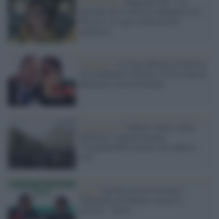
Coronavirus /
Roggiani (Pd): "La
gestione del Covid in Lombardia è un
disastro, la Lega smetta di fare
polemica"
Pandemia /
La Lega affronta il ridicolo:
in Lombardia il disastro Covid colpa di
Speranza e non di Fontana
La polemica /
Gallera contro i tifosi
dell'Inter in piazza Duomo:
"Irresponsabile lasciare che andasse
così"
Lega /
Salvini cerca di oscurare i
fallimenti di Fontana e accusa il
governo: "Inetti"