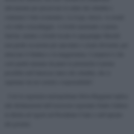
attivamente per preservare la salute dei cittadini e
contenere l’urto economico. La Lega, invece, va avanti
col solito sciacallaggio. A livello nazionale ci pensa
Salvini, mentre a livello locale il capogruppo Morelli
non perde occasione per speculare e creare divisioni, per
attaccare il Sindaco e la maggioranza. L’auspicio è che
certi partiti mettano da parte le polemiche il prima
possibile nell’interesse unico dei cittadini, che si
aspettano da noi serietà e responsabilità”.
Così la segretaria metropolitana Silvia Roggiani replica
alle dichiarazioni dell’assessore regionale Giulio Gallera
in diretta ad Agorà sul Presidente Conte e sull’operato
del governo.