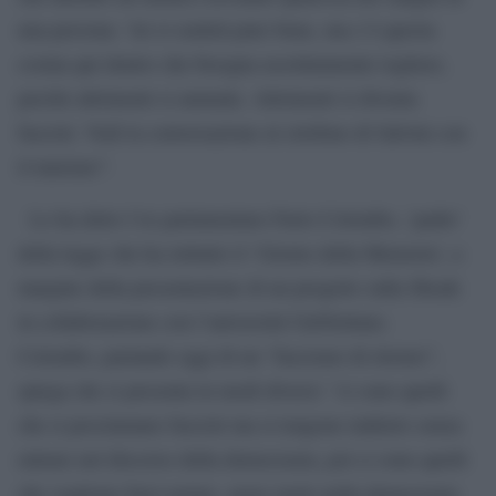
una persona: ‘lei si sentirà pure bene, ma c’è questa
cosina qui dentro che bisogna assolutamente togliere,
perché altrimenti si ammala. Altrimenti si diventa
fascisti. Vedi la conversazione al citofono di Salvini con
il tunisino”.
Lo ha detto l’ex parlamentare Furio Colombo, ‘padre’
della legge che ha istituito il ‘Giorno della Memoria’, a
margine della presentazione di un progetto sulla Shoah
in collaborazione con l’università UniNettuno.
Colombo, parlando oggi di un “fascismo di ritorno”,
spiega che si presenta in modi diversi: “ci sono quelli
che si proclamano fascisti ma si tengono indietro senza
entrare nel discorso della democrazia, poi ci sono quelli
che vogliono farsi notare, avere ruolo nella democrazia