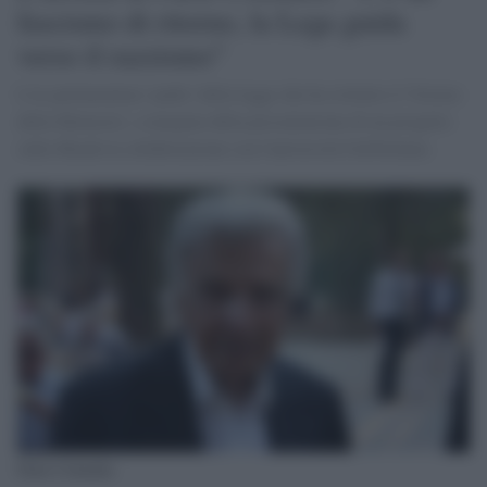
fascismo di ritorno, la Lega guida
verso il razzismo"
L'ex parlamentare 'padre' della legge che ha istituito il 'Giorno
della Memoria', a margine della presentazione di un progetto
sulla Shoah in collaborazione con l'università UniNettuno.
Furio Colombo