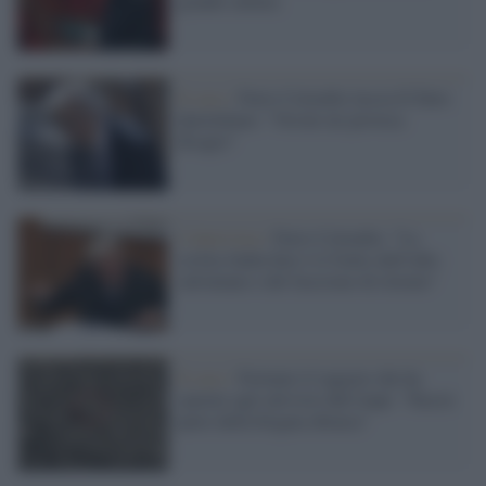
grande cultura
Il caso /
Furio Colombo lascia Il Fatto
Quotidiano: "Orsini mi provoca
disagio"
L'intervista /
Furio Colombo: "La
scritta Juden hier è il frutto dell'odio
salviniano e del fascismo di ritorno"
Il caso /
Fermato il ragazzo che ha
sparato agli attivisti dell'Anpi: "Faccio
parte della brigata ebraica"