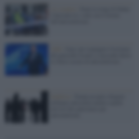
;Lo scenario /
Dopo la strage di Sidney
l'Australia fa i conti con il ritorno
dell'antisemitismo
Alibi /
Gaza: per respingere l'esistenza
del genocidio Israele si nasconde dietro
le (false) accuse di antisemitismo
Sudafrica /
Trump accoglie rifugiato
afrikaner antisemita mentre espelle
attivisti filo-palestinesi per
antisemitismo