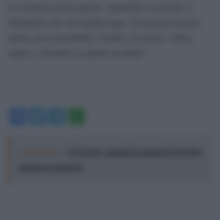
in sostanza la porta aperta” soprattutto ai giovani. Il
Parlamento che votò quella legge “ha lasciato la porta
aperta con la possibilità, volendo, di entrare, vedere,
sapere e orientarsi su quanto accaduto”.
Facebook
Twitter
Telegram
WhatsApp
Leggi anche:
L'8 agosto, quando la memoria dovrebbe
insegnarci qualcosa