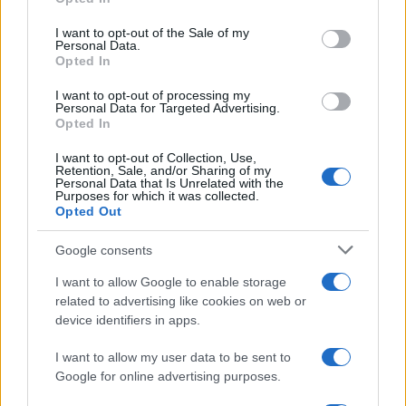
Please note that this website/app uses one or more Google
services and may gather and store information including but
I want to opt-out of the Sale of my
Personal Data.
not limited to your visit or usage behaviour. You may click to
Opted In
grant or deny consent to Google and its third-party tags to
use your data for below specified purposes in below Google
I want to opt-out of processing my
consent section.
Personal Data for Targeted Advertising.
Opted In
I want to opt-out of Collection, Use,
Retention, Sale, and/or Sharing of my
Personal Data that Is Unrelated with the
Purposes for which it was collected.
Opted Out
Syndication
Culture
Google consents
Salute
Globalist
I want to allow Google to enable storage
related to advertising like cookies on web or
Megachip
Globalscience
device identifiers in apps.
GiULia
Globalsport
I want to allow my user data to be sent to
Google for online advertising purposes.
Prima Pagina