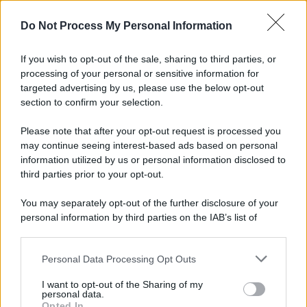
L'importanza dei movimenti.
Do Not Process My Personal Information
Il lutto /
Addio a Livio Berruti, leggenda dello sprint
italiano
If you wish to opt-out of the sale, sharing to third parties, or
processing of your personal or sensitive information for
targeted advertising by us, please use the below opt-out
section to confirm your selection.
Il libro /
Crescere significa pentirsi: l’immaturità degli
italiani tra berlusconismo, fascismo e nuove nostalgie
Please note that after your opt-out request is processed you
may continue seeing interest-based ads based on personal
information utilized by us or personal information disclosed to
third parties prior to your opt-out.
Memoria /
Quando Pasolini raccontava i minatori italiani in
You may separately opt-out of the further disclosure of your
Belgio dopo Marcinelle
personal information by third parties on the IAB’s list of
downstream participants.
Personal Data Processing Opt Outs
This information may also be disclosed by us to third parties
Il libro /
La letteratura che racconta l’estate
on the IAB’s List of Downstream Participants that may further
I want to opt-out of the Sharing of my
disclose it to other third parties.
personal data.
Opted In