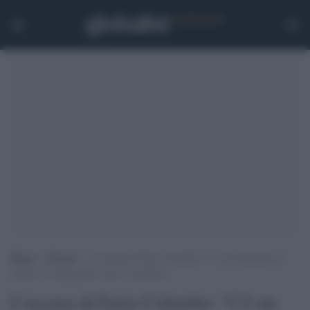
Home
>
Notizie
>
L’accusa di Furio Colombo: “C’è un fascismo di
ritorno, la Lega guida verso il razzismo”
L'accusa di Furio Colombo: "C'è un