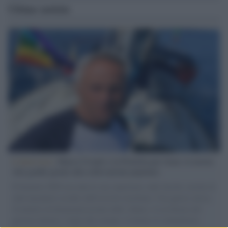
Ultime notizie
L'intervista /
Marco Croatti e la Flottilla per Gaza: le nostre
vele gonfie grazie alla sollevazione popolare
Il Senatore M5S racconta la sua esperienza sulle barche cariche di
aiuti umanitari assalite dall'esercito israeliano. Una guerra atroce,
il tentativo di disumanizzazione delle vittime, il servilismo del
governo italiano e degli altri europei, il ritorno al colonialismo.