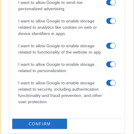
I want to allow Google to send me
personalized advertising.
Giornale dello
Chi siamo
I want to allow Google to enable storage
Spettacolo
related to analytics like cookies on web or
Contributors
device identifiers in apps.
Wondernet
Facebook
I want to allow Google to enable storage
Giuliana Sgrena
related to functionality of the website or app.
Twitter
I want to allow Google to enable storage
Google News
related to personalization.
Mastodon
I want to allow Google to enable storage
related to security, including authentication
Cookie Policy
functionality and fraud prevention, and other
user protection.
Preferenze Privacy
CONFIRM