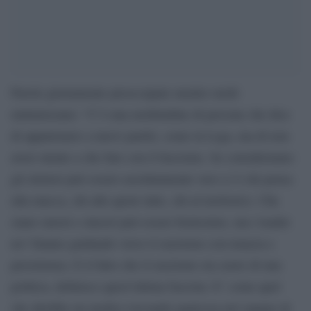
Parole giustamente preoccupate mentre molti
minimizzano: “C’è una moltitudine di persone che dice
di appartenere a nuovi partiti, come la Lega, ma di non
avere niente a che fare con il fascismo. Se consideriamo
gli elettori può essere assolutamente vero (c’è chi pensa
alla mucca, chi alle quote latte, chi al territorio). Che
siano onesti e sinceri può essere benissimo, ma i leader
no! Stanno guidando verso il razzismo con tenacia e
persistenza. E il fatto che il razzismo sia cuore di una
politica, definisce quest’ultima fascista. E’ come quel
che direbbe un medico trovando qualcosa nel sangue di