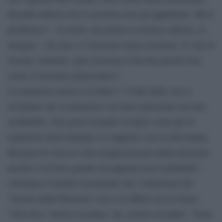
dicendo tuttavia che il razzismo non gli appartiene. Ma il
problema è – la storia, ma anche la cronaca odierna, lo
insegna – che non c’è fascismo senza razzismo. E vale la
lezione contraria: ogni razzismo è fascista perché non
esiste il razzismo democratico”.
La memoria storica è in bilico? “I fatti della vita ci
ricordano che la memoria è un bene universale ma non
ereditabile. Non passa di padre in figlio come per le
tradizioni della famiglia o il rapporto con la città natale.
Bisogna di volta in volta reimpossessarsi della memoria,
perché è un bene grande ma appunto non ereditabile”,
sottolinea Colombo ricordando che l’istituzione del
‘Giorno della Memoria’ non è un diktat ma un invito.
“Non dice ‘dovete ricordare’ ma ‘potete ricordare’. Tiene