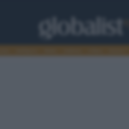
omia
Intelligence
Media
Ambiente
Cultura
Scienza