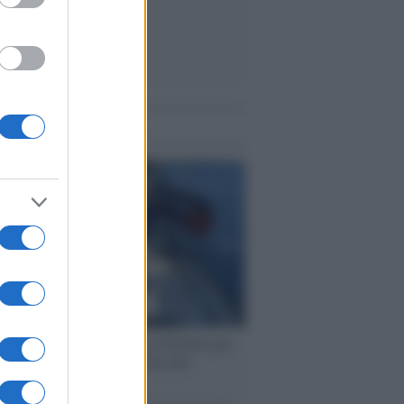
me notizie
ervista /
Marco Croatti e la Flottilla per
 le nostre vele gonfie grazie alla
vazione popolare