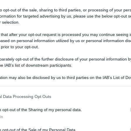
to opt-out of the sale, sharing to third parties, or processing of your per
formation for targeted advertising by us, please use the below opt-out s
 selection.
 that after your opt-out request is processed you may continue seeing i
ased on personal information utilized by us or personal information dis
 prior to your opt-out.
rately opt-out of the further disclosure of your personal information by
he IAB’s list of downstream participants.
 non ha abolito la povertà, come ha dichiarato il
tion may also be disclosed by us to third parties on the IAB’s List of 
ico, ma ha anche creato nuovi problemi agli
 that may further disclose it to other third parties.
rta
Il Messaggero
, di Mihaela Rujoiu. La donna è
 that this website/app uses one or more Google services and may gath
l Data Processing Opt Outs
including but not limited to your visit or usage behaviour. You may click 
ma non riesce a trovarle perché le potenziali
 to Google and its third-party tags to use your data for below specifi
o opt-out of the Sharing of my personal data.
la misura fortemente voluta dal M5s.
ogle consent section.
In
oqui ma c’è chi preferisce lavorare pochi mesi e
o opt-out of the Sale of my Personal Data.