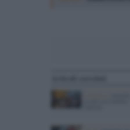
Articoli correlati
La kermesse /
Senigallia
accende con il Summer
Jamboree