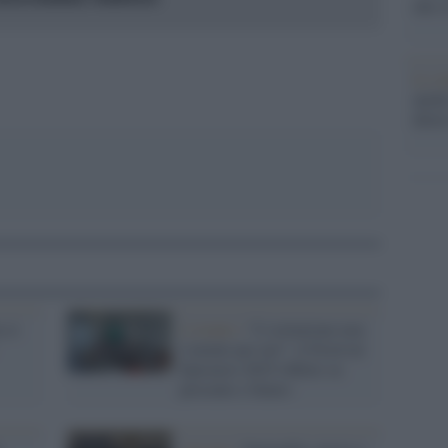
che s
Lo st
anche
dietr
 si
L'evento /
“L’estinzione non
è niente per noi”: il Festival
Epicureo 2025 riflette su
presente e futuro