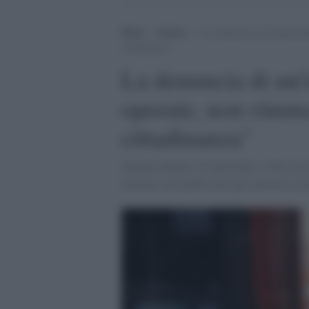
Home
>
Notizie
>
La denuncia di un’imprendit
cittadinanza”
La denuncia di un'
operaie, non rinunc
cittadinanza"
Mihaela Rujoiu, di Senigallia, è alla rice
lavorare solo pochi mesi per ottenere la 