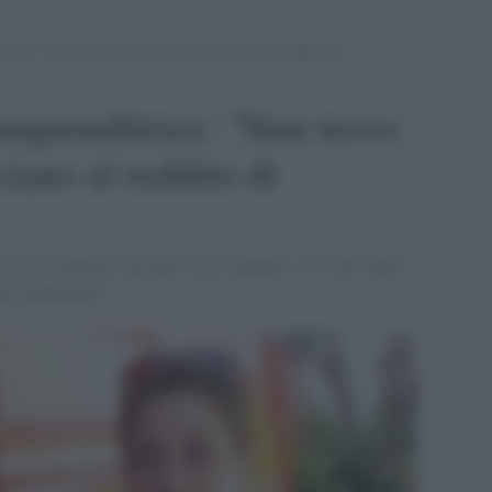
rice: “Non trovo operaie, non rinunciano al reddito di
imprenditrice: "Non trovo
iano al reddito di
rca di 16 operaie, ma non è così semplice: "C'è chi vuole
disoccupazione"