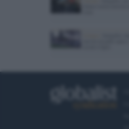
Ancona /
Senigallia, un
donna è morta investita 
treno
Cronaca /
Senigallia: d
una lite un padre spara e
uccide il figlio
Ch
Co
Fa
Tw