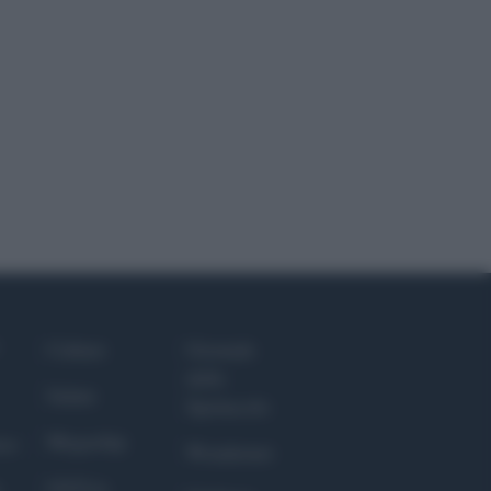
Culture
Giornale
dello
Salute
Spettacolo
Megachip
nce
Wondernet
GiULia