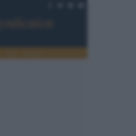
Sport
Tendenze