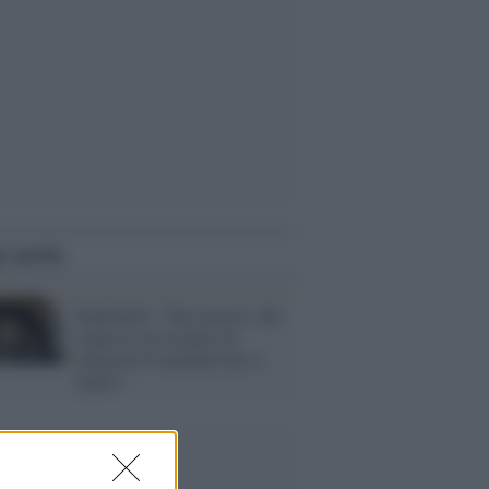
i anche
Bankitalia: "Fare presto, alle
imprese serviranno 50
miliardi di liquidità fino a
luglio"