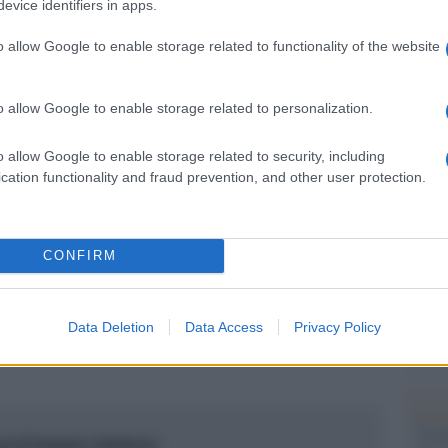
Il Se
evice identifiers in apps.
barch
e spesso molti candidati preferiscano lavorare
dall'e
o allow Google to enable storage related to functionality of the website
ssegno derivante dal reddito di cittadinanza:
tentat
servil
ano lavorare in nero. Io faccio il contratto, non
o allow Google to enable storage related to personalization.
europ
dei m
 in regola. C’era chi aveva il reddito di
o allow Google to enable storage related to security, including
re chi aveva fatto domanda per ottenerlo e
cation functionality and fraud prevention, and other user protection.
L'att
o regolare. Per non parlare poi di chi chiede di
Seri
dere la disoccupazione”.
CONFIRM
Musi
Data Deletion
Data Access
Privacy Policy
pp
Il ri
"Cron
 con il Summer Jamboree