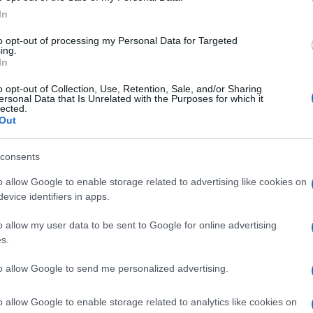
i in nero per non perdere il reddito di
In
to opt-out of processing my Personal Data for Targeted
ing.
a Mikela Group srl a Senigallia, si occupa di
In
arrivata in Italia dalla Romania nel 1991 e ha
o opt-out of Collection, Use, Retention, Sale, and/or Sharing
Ulti
ersonal Data that Is Unrelated with the Purposes for which it
na della pulizie, pur avendo studiato nel suo
lected.
Out
consents
a 15 dipendenti e adesso ha bisogno di 16
o allow Google to enable storage related to advertising like cookies on
sonale preparato, per formarle e poi assumerle a
evice identifiers in apps.
 un lavoro sicuro e stabile ma nessuno lo vuole.
o allow my user data to be sent to Google for online advertising
one per il settore alberghiero – spiega
s.
no da subito altre da marzo, vanno bene anche
L'int
to allow Google to send me personalized advertising.
e degli hotel da pulire oltre agli interni. Basta
Gaza:
solle
di lavorare”.
o allow Google to enable storage related to analytics like cookies on