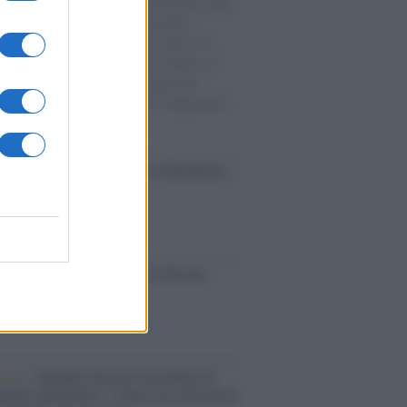
natore M5S racconta la sua esperienza sulle
e cariche di aiuti umanitari assalite
sercito israeliano. Una guerra atroce, il
ivo di disumanizzazione delle vittime, il
ismo del governo italiano e degli altri
ei, il ritorno al colonialismo. L'importanza
ovimenti.
esa /
Un estate di calcio: tra Mondiali e
e A
ca /
Al maestro Francesco Guccini
cordo /
Quando Guccini raccontava le
ache epafaniche": l'intervista all'artista