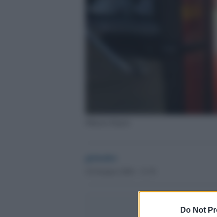
Mihaela Rujoiu
globalist
10 Gennaio 2020 - 13.39
Do Not Pr