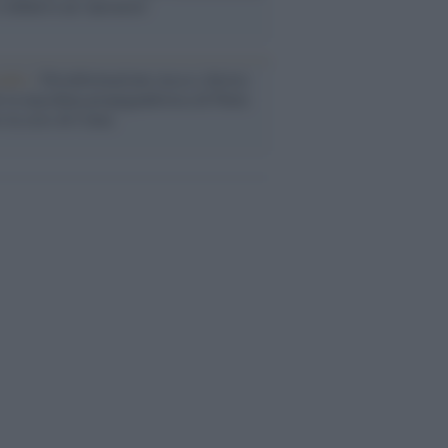
i definiva un 'narratore'
udio /
Disinformazione russa e destra:
 la macchina propagandistica di Putin
o la crisi di Ceuta