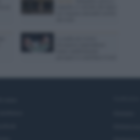
a
Ancona /
Senigallia, prova a
da un
impedire il suicidio del figlio
ma vengono entrambi travolti
dal treno
opo
La mafia nei ristori:
diciannove imprenditori
hanno indebitamente
percepito il contributo Covid
Syndication
i siamo
ntributors
Globalist
cebook
Globalscie
itter
Globalsport