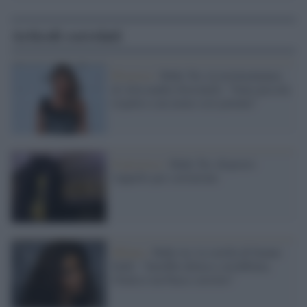
Articoli correlati
Processo /
Ruby Ter, la testimonianza
di Alessandra Sorcinelli: "Sono piccola
rispetto a un uomo così potente"
Il processo /
Ruby Ter, disposto
l'appello per corruzione
Milano /
Ruby ter, la sorella di Imane
Fadil: "Sarebbe delusa e arrabbiata,
l'Italia è un Paese corrotto"