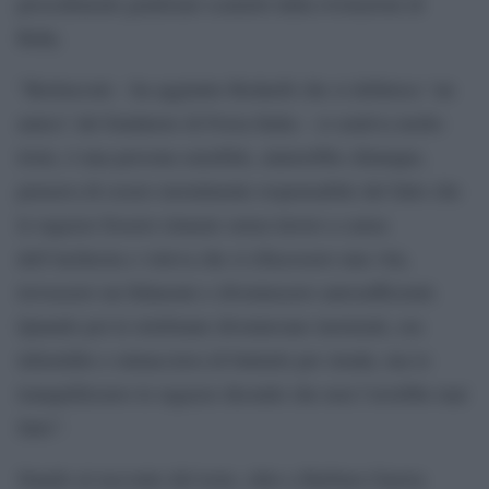
procedimenti giudiziari scaturiti dalla rivelazioni di
Ruby.
“Berlusconi – ha aggiunto Redaelli che si definisce ‘un
amico’ del fondatore di Forza Italia – si sentiva molto
triste, è una persona sensibile, aiuterebbe chiunque,
pensava di essere moralmente responsabile del fatto che
le ragazze fossero rimaste senza lavoro a causa
dell’inchiesta e voleva che si rifacessero una vita,
trovassero un fidanzato e diventassero autosufficienti.
Quando poi le telefonate diventavano insistenti, era
infastidito e minacciava di buttarle per strada, ma io
tranquillizzavo le ragazze dicendo che non l’avrebbe mai
fatto”.
Stando al racconto del teste, oltre a Barbara Guerra