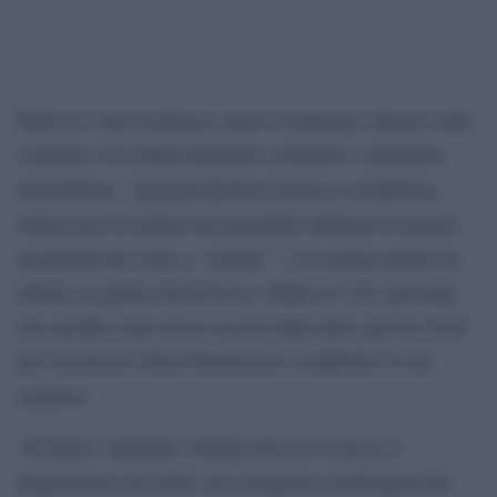
Ruby ter: nuova udienza, nuove rivelazioni. Questa volta
a parlare è Ivo Maria Redaelli, architetto e mediatore
immobiliare: “Quando Barbara Guerra si arrabbiava,
minacciava di andare dai giornalisti affamati di notizie,
mostrargli dei video e ‘cantare’”. Con queste parole ha
riferito ai giudici del processo ‘Ruby ter’ del ‘pressing’
che sarebbe stato messo in atto dalla show girl nel 2010
per convincere Silvio Berlusconi a soddisfare le sue
esigenze.
All’allora ‘olgettina’, Berlusconi aveva messo a
disposizione una delle case progettate da Redaelli dal