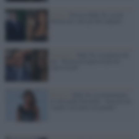
Milano /
Processo Ruby Ter, assolti
Berlusconi e tutti gli altri imputati
Il processo /
Ruby Ter, la memoria dei
pm: "Berlusconi pagava di più chi
sapeva di più"
Processo /
Ruby Ter, la testimonianza
di Alessandra Sorcinelli: "Sono piccola
rispetto a un uomo così potente"