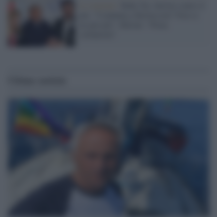
Le reazioni /
Ruby Ter, Salvini contro il
pm: "Condanna a Berlusconi? Non se
ne può più". Meloni: "Piena
solidarietà"
Ultime notizie