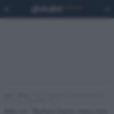
Home
>
Notizie
>
Ruby ter: “Barbara Guerra minacciava Berlusconi.
Diceva che avrebbe mostrato video se…”
Ruby ter: "Barbara Guerra minacciava