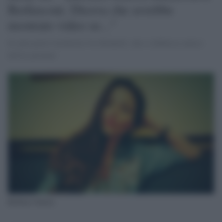
Berlusconi. Diceva che avrebbe
mostrato video se..."
In aula parla l'architetto Ivo Redaelli, che si definisce amico
dell'ex premier
Barbara Guerra