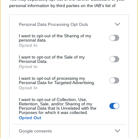
attraverso la forma"
personal information by third parties on the IAB’s list of
downstream participants.
Personal Data Processing Opt Outs
This information may also be disclosed by us to third parties
Il medagliere /
Europei di nuoto: Pellecani guida una super
on the IAB’s List of Downstream Participants that may further
I want to opt-out of the Sharing of my
Italia
disclose it to other third parties.
personal data.
Opted In
Please note that this website/app uses one or more Google
services and may gather and store information including but
I want to opt-out of the Sale of my
Personal Data.
not limited to your visit or usage behaviour. You may click to
Opted In
grant or deny consent to Google and its third-party tags to
use your data for below specified purposes in below Google
I want to opt-out of processing my
consent section.
Personal Data for Targeted Advertising.
Opted In
I want to opt-out of Collection, Use,
Retention, Sale, and/or Sharing of my
Personal Data that Is Unrelated with the
Purposes for which it was collected.
Opted Out
Syndication
Culture
Google consents