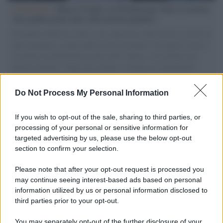
L'intervista /
Marco Croatti e la Flottilla per Gaza: le nostre
vele gonfie grazie alla sollevazione popolare
Il Senatore M5S racconta la sua esperienza sulle barche cariche di
aiuti umanitari assalite dall'esercito israeliano. Una guerra atroce,
il tentativo di disumanizzazione delle vittime, il servilismo del
governo italiano e degli altri europei, il ritorno al colonialismo.
L'importanza dei movimenti.
Do Not Process My Personal Information
Il caso /
Trump ha quasi esaurito l'arsenale Usa, ma il
tycoon smentisce
If you wish to opt-out of the sale, sharing to third parties, or
processing of your personal or sensitive information for
targeted advertising by us, please use the below opt-out
section to confirm your selection.
Chiesa /
Papa Leone XIV denuncia le violenze in Ucraina e
Russia e chiede il rispetto del diritto umanitario e della
Please note that after your opt-out request is processed you
diplomazia
may continue seeing interest-based ads based on personal
information utilized by us or personal information disclosed to
third parties prior to your opt-out.
Il centenario /
A L'Aquila arriva la mostra "Tito, 100 anni
You may separately opt-out of the further disclosure of your