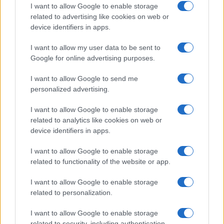
Salute
Globalist
I want to allow Google to enable storage
related to advertising like cookies on web or
Megachip
Globalscience
device identifiers in apps.
GiULia
Globalsport
I want to allow my user data to be sent to
Google for online advertising purposes.
Prima Pagina
I want to allow Google to send me
personalized advertising.
Giornale dello
Chi siamo
I want to allow Google to enable storage
Spettacolo
related to analytics like cookies on web or
Contributors
device identifiers in apps.
Wondernet
Facebook
I want to allow Google to enable storage
Giuliana Sgrena
related to functionality of the website or app.
Twitter
I want to allow Google to enable storage
Google News
related to personalization.
Mastodon
I want to allow Google to enable storage
related to security, including authentication