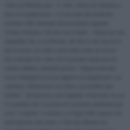
valore di 800mila euro. “A volte, Guerra mi chiamava e
dava in escandescenze – è il racconto del testimone,
incalzato dalle domande del procuratore aggiunto
Tiziana Siciliano e del pm Luca Gaglio – magari per una
lampadina che si era bruciata. Mi diceva che non aveva
più nè lavoro, nè soldi a causa della serate ad Arcore”.
Sul contenuto dei video che la giovane minacciava di
rendere pubblici, Redaelli precisa: “Magari potevano
essere immagini in cui lui appariva in maglioncino o in
canottiera. Berlusconi è un esteta e gli avrebbe dato
fastidio”. Nel processo sono imputate 28 persone, tra cui
l’ex premier che è accusato di corruzione giudiziaria per
avere ‘comprato’ il silenzio o le bugie delle ragazze che
partecipavano alla serate a Villa San Martino nei