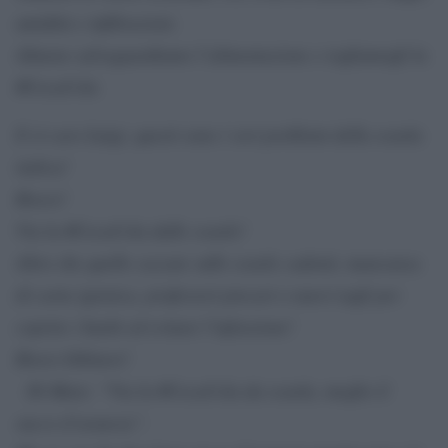
umidità e infiltrazioni.
Almeno salvaguardiamo l’alimentazione e togliamogli la
#CocaCola
E sì caro Luigi, questi sono i veri problemi della scuola
italica!
Bravo!
Via la #CocaCola dalle scuole!
Altro che quelle cazzate sulle scuole cadenti, mancanza
di carta igienica, professori precari o nuovi tagli per
coprire i buchi ed evitare l’infrazione!
Bravo bibitaro!
Di Maio: “Via la #CocaCola da scuola, meglio il
succo d’arancia”.