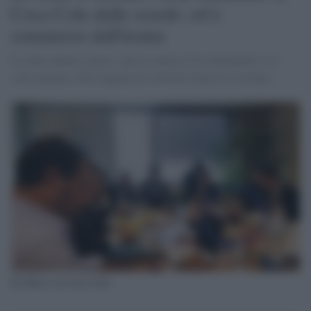
Coca Cola dalle scuole: ed è
sommerso dall'ironia
Le aule cadono a pezzi, spesso manca il riscaldamento e la
carta igienica. Ma Giggino da Avellino lancia la crociata...
Di Maio e la Coca Cola