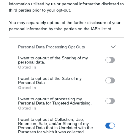
information utilized by us or personal information disclosed to
third parties prior to your opt-out.
Cultura /
Nel cuore delle Marche un viaggio itinerante tra
You may separately opt-out of the further disclosure of your
design, arte, musica e antichi mestieri
personal information by third parties on the IAB’s list of
downstream participants.
Personal Data Processing Opt Outs
This information may also be disclosed by us to third parties
Poker online gratis: come iniziare, conoscere il gioco e fare
on the IAB’s List of Downstream Participants that may further
I want to opt-out of the Sharing of my
pratica
disclose it to other third parties.
personal data.
Opted In
Please note that this website/app uses one or more Google
services and may gather and store information including but
I want to opt-out of the Sale of my
Personal Data.
not limited to your visit or usage behaviour. You may click to
Opted In
grant or deny consent to Google and its third-party tags to
use your data for below specified purposes in below Google
I want to opt-out of processing my
consent section.
Personal Data for Targeted Advertising.
Opted In
I want to opt-out of Collection, Use,
Retention, Sale, and/or Sharing of my
Personal Data that Is Unrelated with the
Purposes for which it was collected.