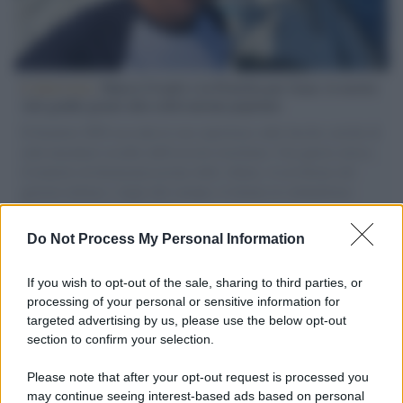
L'intervista /
Marco Croatti e la Flottilla per Gaza: le nostre
vele gonfie grazie alla sollevazione popolare
Il Senatore M5S racconta la sua esperienza sulle barche cariche di
aiuti umanitari assalite dall'esercito israeliano. Una guerra atroce,
il tentativo di disumanizzazione delle vittime, il servilismo del
governo italiano e degli altri europei, il ritorno al colonialismo.
L'importanza dei movimenti.
Do Not Process My Personal Information
Palestina /
Gaza, le bombe israeliane continuano a uccidere:
nuovi morti e feriti nella Striscia
If you wish to opt-out of the sale, sharing to third parties, or
processing of your personal or sensitive information for
targeted advertising by us, please use the below opt-out
section to confirm your selection.
Il conflitto /
L'accordo di Hormuz garantirebbe all'Iran una
vittoria geopolitica senza precedenti
Please note that after your opt-out request is processed you
may continue seeing interest-based ads based on personal