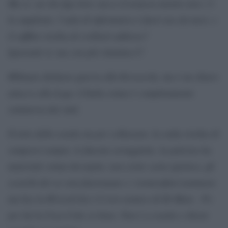
Ma sì, sai che figo bere succo d’arancia mentre non c’è
la supplente, l’aula di informatica è fuori uso da mesi, e
il soffitto rischia di crollarti addosso?
Ignoranti sì, ma con più vitamina C!
#Dimaio dichiara guerra alla #cocacola, ma è un chiaro
attacco alla Lega: L’Italia ormai è completamente
sommersa dai rutti.
Il tetto della scuola sta per collassare, la sedia rischia di
rompersi sempre, le finestre arrugginite, la palestra ha
materiale ormai decrepito, non esiste carta igienica, gli
scarichi dei wc non funzionano e i termosifoni nemmeno
ma hey la #CocaCola è il vero nemico di Di Maio. Ps:
per lui la Coca Cola va bene. Non è a scuola e chissà