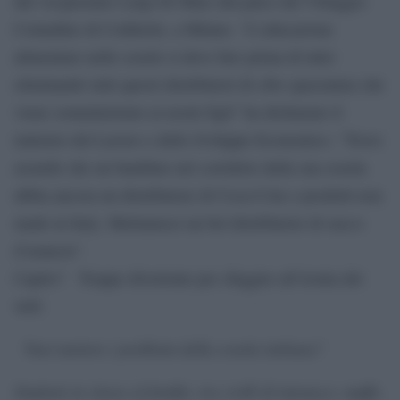
dal vicepremier Luigi Di Maio dal palco del Villaggio
Contadino di Coldiretti, a Milano. “L’educazione
alimentare nelle scuole si deve fare prima di tutto
eliminando tutti questi distributori di cibo spazzatura che
viene somministrato ai nostri figli” ha dichiarato il
ministro del Lavoro e dello Sviluppo Economico. “Trovo
assurdo che un bambino nel corridoio della sua scuola
abbia ancora un distributore di Coca-Cola o prodotti non
made in Italy. Mettiamoci un bel distributore di succo
d’arancia”.
Capito? Troppo divertente per sfuggire all’ironia del
web:
Vuoi mettere i problemi della scuola italiana?
Studenti in classe al freddo, tra crolli di intonaco, muffe,