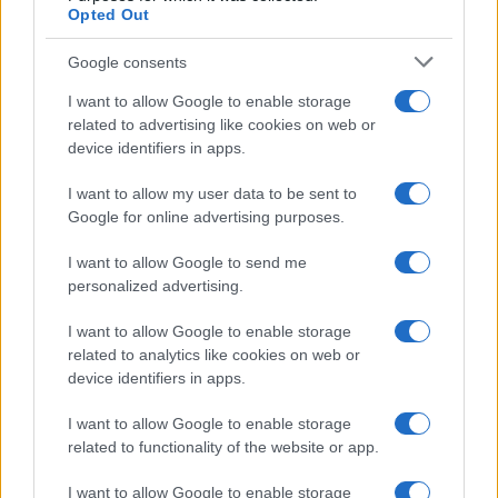
Opted Out
Syndication
Culture
Google consents
Salute
Globalist
I want to allow Google to enable storage
related to advertising like cookies on web or
Megachip
Globalscience
device identifiers in apps.
GiULia
Globalsport
I want to allow my user data to be sent to
Google for online advertising purposes.
Prima Pagina
I want to allow Google to send me
personalized advertising.
Giornale dello
Chi siamo
I want to allow Google to enable storage
Spettacolo
related to analytics like cookies on web or
Contributors
device identifiers in apps.
Wondernet
Facebook
I want to allow Google to enable storage
Giuliana Sgrena
related to functionality of the website or app.
Twitter
I want to allow Google to enable storage