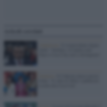
Articoli correlati
Afghanistan /
Il vicepresidente afgano
Saleh: "Talebani e Al Qaida come
Pepsi e Coca-Cola, non si distinguono"
Denuncia /
Il Codacons attacca ancora
Fedez: "Il video di 'Mille' è pubblicità
occulta alla Coca-Cola"
Il caso /
Il gesto di Cristiano Ronaldo è