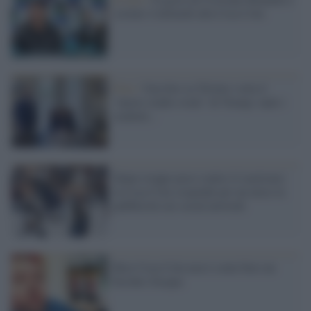
costato 4 miliardi alla Coca Cola
Foto /
Una foto su Twitter svela il
"nuovo studio ovale" di Trump: tanti i
simboli...
Fanno troppo poco contro il razzismo:
la Coca Cola sospende per un mese la
pubblicità sui social network
Bere Coca Cola non è come bere un
biccher d'acqua