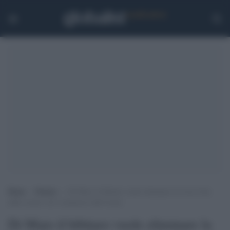
Home
>
Notizie
>
Di Maio il bibitaro vuole eliminare la Coca Cola
dalle scuole: ed è sommerso dall’ironia
Di Maio il bibitaro vuole eliminare la