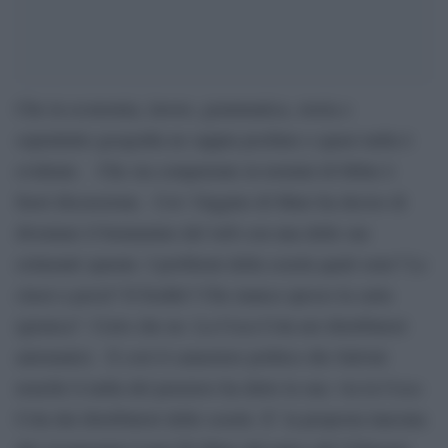
Che in economia, lavoro, grammatica, storia e
soprattutto geografia ne sappia pochino o quasi nulla è
evidente. Che sia competente in termini di bibite è
fuori discussione. Cos’ Giggino di Maio ha deciso di
diventare il beniamino del web con una delle sue
esilaranti sparate. I problemi della scuola quali sono? Le
classi a pezzi? Il freddo? Che manca spesso la carta
igienica? Certo che no. La Coca Cola nei distributori
automatici. E così il cameriere politico dio Salvini
nonché il nulla del pensiero ha detto la sua: via la Coca-
Cola dai distributori delle scuole. E’ la proposta lanciata