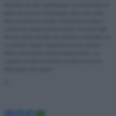
richiedono del tutto legittimamente il riconoscimento di
quella che per loro è una famiglia, intesa come luogo
fisico ed emotivo in cui due o più persone si amano e
costruiscono insieme il futuro proprio e dei propri figli.
Da mesi stiamo cercando una soluzione compatibile con
la normativa vigente. Dopodiché la nostra volontà è
chiara e procederemo anche forzando la mano, con
l’auspicio di aprire un dibattito nel Paese in tema di
diritti quanto mai urgente”.
Facebook
Twitter
Telegram
WhatsApp