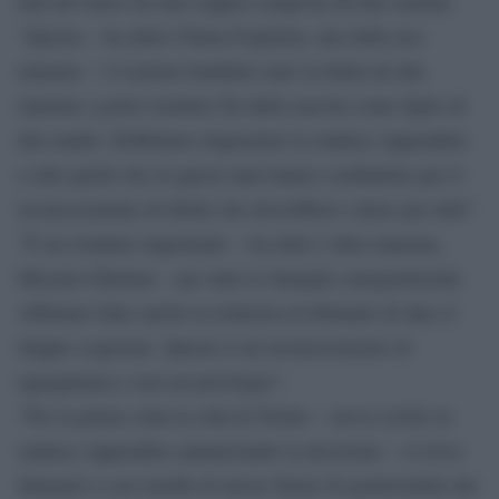
nati all’estero da una coppia composta da due uomini.
“Questo – ha detto Chiara Foglietta, una delle neo
mamme – è il primo bambino nato in Italia da due
mamme a poter risultare fin dalla nascita come figlio di
due madri. Dobbiamo ringraziare la sindaca Appendino
e tutti quelli che in questi anni hanno combattuto per il
riconoscimento di diritti che dovrebbero valere per tutti”.
“È un risultato importante – ha detto l’altra mamma,
Micaela Ghisleni – per tutte le famiglie omogenitoriali.
Abbiamo fatto anche la richiesta al tribunale di dare il
doppio cognome. Questo è un riconoscimento di
uguaglianza e non un privilegio”.
“Per la prima volta la città di Torino – aveva scritto la
sindaca Appendino annunciando la decisione – si trova
dinnanzi a casi inediti di nuove forme di genitorialità che