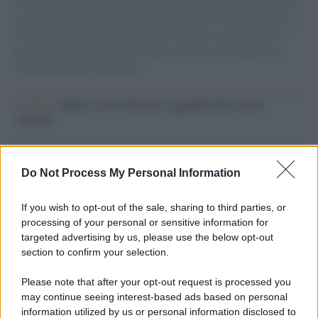
Il Senatore M5S racconta la sua esperienza sulle barche cariche di
aiuti umanitari assalite dall'esercito israeliano. Una guerra atroce,
il tentativo di disumanizzazione delle vittime, il servilismo del
governo italiano e degli altri europei, il ritorno al colonialismo.
L'importanza dei movimenti.
Il lutto /
Addio a Livio Berruti, leggenda dello sprint
italiano
Do Not Process My Personal Information
Il libro /
Crescere significa pentirsi: l’immaturità degli
italiani tra berlusconismo, fascismo e nuove nostalgie
If you wish to opt-out of the sale, sharing to third parties, or
processing of your personal or sensitive information for
targeted advertising by us, please use the below opt-out
section to confirm your selection.
Memoria /
Quando Pasolini raccontava i minatori italiani in
Belgio dopo Marcinelle
Please note that after your opt-out request is processed you
may continue seeing interest-based ads based on personal
information utilized by us or personal information disclosed to