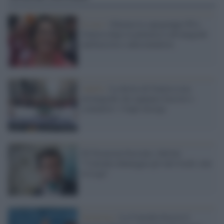
Il caso /
Silurata la capogruppo Pd a
Genova dopo la polemica sull'anagrafe
antifascista e anticomunista
Antifa /
La destra di Genova crea
un'anagrafe che equipara fascisti e
comunisti: l'Anpi insorge
Dl Sicurezza bocciato, Salvini:
"Consulta danneggia gli enti locali, non
la Lega"
Sicurezza /
La Consulta boccia il