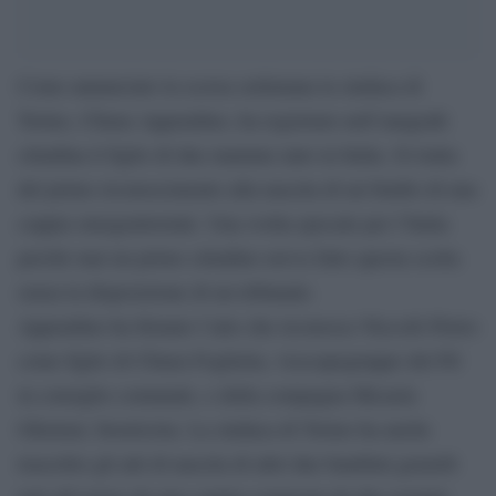
Come annunciato la scorsa settimana la sindaca di
Torino, Chiara Appendino, ha registrato nell’anagrafe
cittadina il figlio di due mamme nato in Italia. Si tratta
del primo riconoscimento alla nascita di un bimbo di una
coppia omogenitoriale. Una svolta epocale per l’Italia
perché mai un primo cittadino aveva fatto questa scelta
senza la disposizione di un tribunale.
Appendino ha firmato l’atto che riconosce Niccolò Pietro
come figlio di Chiara Foglietta, vicecapogruppo del Pd
in consiglio comunale, e della compagna Micaela
Ghisleni, bioeticista. La sindaca di Torino ha anche
trascritto gli atti di nascita di altri due bambini gemelli