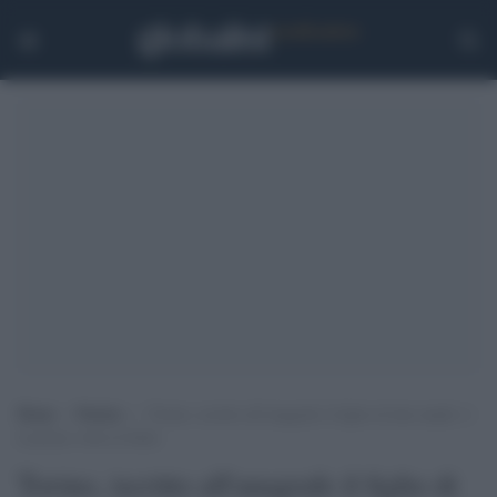
Home
>
Notizie
>
Torino, iscritto all’anagrafe il figlio di due madri: è
la prima volta in Italia
Torino, iscritto all'anagrafe il figlio di