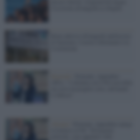
decreto Salvini: irragionevole negare
l'iscrizione all'anagrafe ai rifugiati
Roma aderisce all'anagrafe antifascista
di Stazzema: il nostro riferimento è la
Costituzione
Regionali /
Piemonte, Appendino
(M5s): "L'alleanza con il Pd è possibile
ma serve un progetto serio, altrimenti
si fallisce"
Alleanze /
Piemonte, Appendino spiega
la frattura col Pd: "Divergenze
politiche, sono appiattiti sulle