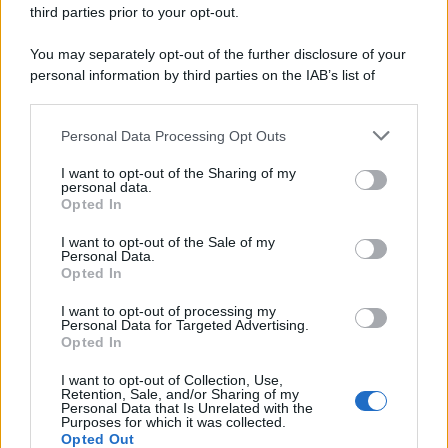
third parties prior to your opt-out.
Il libro /
La letteratura che racconta l’estate
You may separately opt-out of the further disclosure of your
personal information by third parties on the IAB’s list of
downstream participants.
Personal Data Processing Opt Outs
This information may also be disclosed by us to third parties
on the IAB’s List of Downstream Participants that may further
I want to opt-out of the Sharing of my
disclose it to other third parties.
personal data.
Opted In
Please note that this website/app uses one or more Google
services and may gather and store information including but
I want to opt-out of the Sale of my
Personal Data.
not limited to your visit or usage behaviour. You may click to
Opted In
grant or deny consent to Google and its third-party tags to
use your data for below specified purposes in below Google
I want to opt-out of processing my
consent section.
Personal Data for Targeted Advertising.
Opted In
Syndication
Culture
I want to opt-out of Collection, Use,
Salute
Globalist
Retention, Sale, and/or Sharing of my
Personal Data that Is Unrelated with the
Purposes for which it was collected.
Megachip
Globalscience
Opted Out