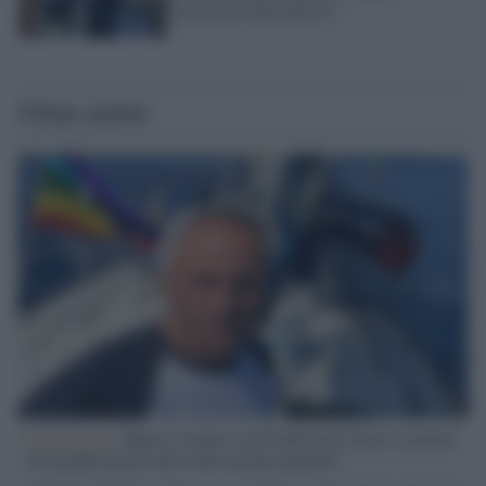
posizioni della destra"
Ultime notizie
L'intervista /
Marco Croatti e la Flottilla per Gaza: le nostre
vele gonfie grazie alla sollevazione popolare