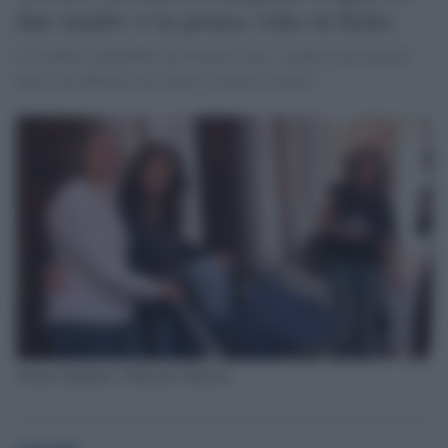
due madri: è la prima volta in Italia
La sindaca Appendino ha firmato l'atto: "quanto mai urgente
aprire un dibattito nel Paese in tema di diritti"
Chiara Foglietta e Micaela Ghisleni
globalist