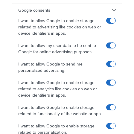
GiULia
Globalsport
Google consents
Prima Pagina
I want to allow Google to enable storage
related to advertising like cookies on web or
device identifiers in apps.
Giornale dello
Chi siamo
I want to allow my user data to be sent to
Spettacolo
Google for online advertising purposes.
Contributors
Wondernet
I want to allow Google to send me
Facebook
personalized advertising.
Giuliana Sgrena
Twitter
I want to allow Google to enable storage
related to analytics like cookies on web or
Google News
device identifiers in apps.
Mastodon
I want to allow Google to enable storage
related to functionality of the website or app.
Cookie Policy
I want to allow Google to enable storage
Preferenze Privacy
related to personalization.