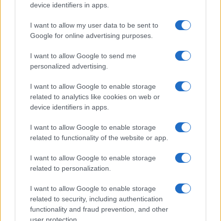
Megachip
Globalscience
device identifiers in apps.
GiULia
Globalsport
I want to allow my user data to be sent to
Google for online advertising purposes.
Prima Pagina
I want to allow Google to send me
personalized advertising.
Giornale dello
Chi siamo
I want to allow Google to enable storage
Spettacolo
related to analytics like cookies on web or
Contributors
device identifiers in apps.
Wondernet
Facebook
I want to allow Google to enable storage
Giuliana Sgrena
related to functionality of the website or app.
Twitter
I want to allow Google to enable storage
Google News
related to personalization.
Mastodon
I want to allow Google to enable storage
related to security, including authentication
Cookie Policy
functionality and fraud prevention, and other
user protection.