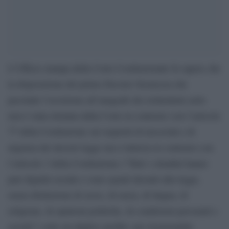
L’Ufficio stampa della Corte Costituzionale fa sapere che
la disposizione del primo Decreto Sicurezza che
preclude l’iscrizione all’anagrafe dei richiedenti asilo
non è stata ritenuta dalla Corte in contrasto con l’articolo
77 della Costituzione sui requisiti di necessità e di
urgenza dei decreti legge ma è tuttavia in contrasto con
l’articolo 3 della Costituzione (“Tutti i cittadini hanno
pari dignità sociale e sono eguali davanti alla legge,
senza distinzione di sesso, di razza, di lingua, di
religione, di opinioni politiche, di condizioni personali e
sociali”) sotto un duplice profilo: per irrazionalità