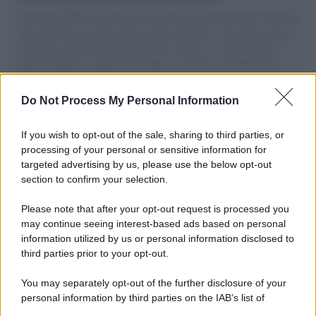
Il Senatore M5S racconta la sua esperienza sulle barche cariche di
aiuti umanitari assalite dall'esercito israeliano. Una guerra atroce,
il tentativo di disumanizzazione delle vittime, il servilismo del
governo italiano e degli altri europei, il ritorno al colonialismo.
L'importanza dei movimenti.
Do Not Process My Personal Information
Il conflitto /
L'accordo di Hormuz garantirebbe all'Iran una
vittoria geopolitica senza precedenti
If you wish to opt-out of the sale, sharing to third parties, or
processing of your personal or sensitive information for
targeted advertising by us, please use the below opt-out
section to confirm your selection.
Cultura /
Nel cuore delle Marche un viaggio itinerante tra
design, arte, musica e antichi mestieri
Please note that after your opt-out request is processed you
may continue seeing interest-based ads based on personal
information utilized by us or personal information disclosed to
third parties prior to your opt-out.
Poker online gratis: come iniziare, conoscere il gioco e fare
You may separately opt-out of the further disclosure of your
pratica
personal information by third parties on the IAB’s list of
downstream participants.