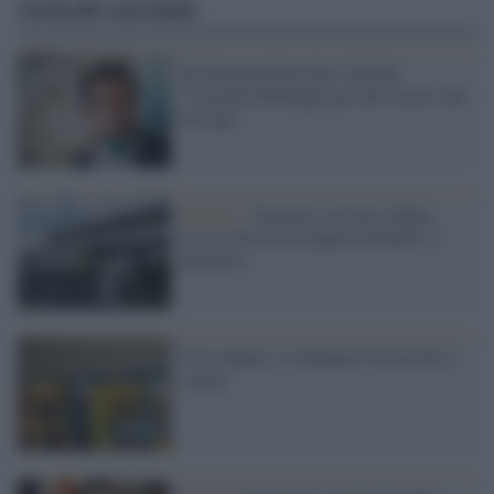
Articoli correlati
Dl Sicurezza bocciato, Salvini:
"Consulta danneggia gli enti locali, non
la Lega"
Modena /
Sassuolo, un liceo rifiuta
l'iscrizione di un ragazzo disabile: è
polemica
Non vedente, le rifiutano l'iscrizione a
scuola