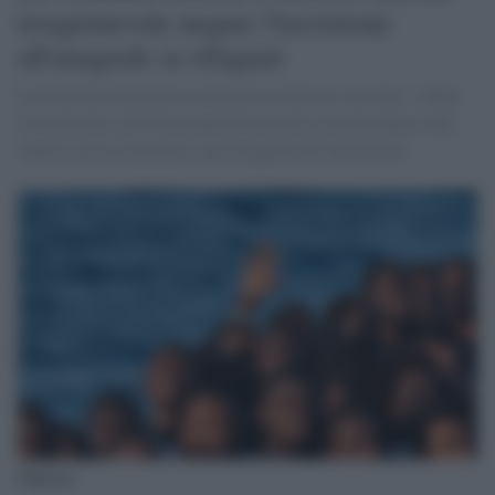
irragionevole negare l'iscrizione
all'anagrafe ai rifugiati
La Corte ha dichiarato la norma in contrasto con l'art. 3 della
Costituzione, per irrazionalità intrinseca (non ha nulla a che
vedere con la sicurezza) e per disparità di trattamento
Migranti