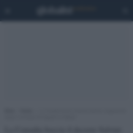
Home
>
Notizie
>
La Consulta boccia il decreto Salvini: irragionevole
negare l’iscrizione all’anagrafe ai rifugiati
La Consulta boccia il decreto Salvini: