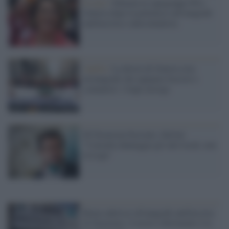
Il caso /
Silurata la capogruppo Pd a
Genova dopo la polemica sull'anagrafe
antifascista e anticomunista
Antifa /
La destra di Genova crea
un'anagrafe che equipara fascisti e
comunisti: l'Anpi insorge
Dl Sicurezza bocciato, Salvini:
"Consulta danneggia gli enti locali, non
la Lega"
Roma aderisce all'anagrafe antifascista
di Stazzema: il nostro riferimento è la