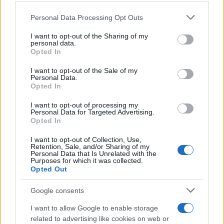
Personal Data Processing Opt Outs
This information may also be disclosed by us to third parties
Il lutto /
Addio a Livio Berruti, leggenda dello sprint
on the IAB’s List of Downstream Participants that may further
I want to opt-out of the Sharing of my
italiano
disclose it to other third parties.
personal data.
Opted In
Please note that this website/app uses one or more Google
services and may gather and store information including but
I want to opt-out of the Sale of my
Personal Data.
not limited to your visit or usage behaviour. You may click to
Opted In
grant or deny consent to Google and its third-party tags to
use your data for below specified purposes in below Google
I want to opt-out of processing my
consent section.
Personal Data for Targeted Advertising.
Opted In
I want to opt-out of Collection, Use,
Retention, Sale, and/or Sharing of my
Personal Data that Is Unrelated with the
Purposes for which it was collected.
Opted Out
Syndication
Culture
Google consents
Salute
Globalist
I want to allow Google to enable storage
related to advertising like cookies on web or