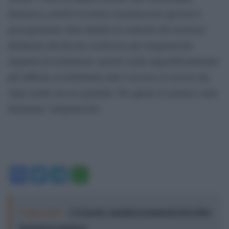
intrinseca, poiché la norma censurata non agevola il
perseguimento delle finalità di controllo del territorio
dichiarate dal decreto sicurezza; per irragionevole
disparità di trattamento, perché rende ingiustificatamente
più difficile ai richiedenti asilo l’accesso ai servizi che
siano anche ad essi garantiti. Per questo la norma è stata
dichiarata ‘irragionevole’.
Facebook
Twitter
Telegram
WhatsApp
Leggi anche:
L'8 agosto, quando la memoria dovrebbe
insegnarci qualcosa