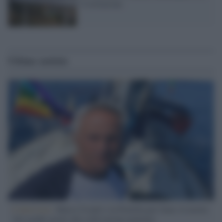
Costituzione
Ultime notizie
L'intervista /
Marco Croatti e la Flottilla per Gaza: le nostre
vele gonfie grazie alla sollevazione popolare