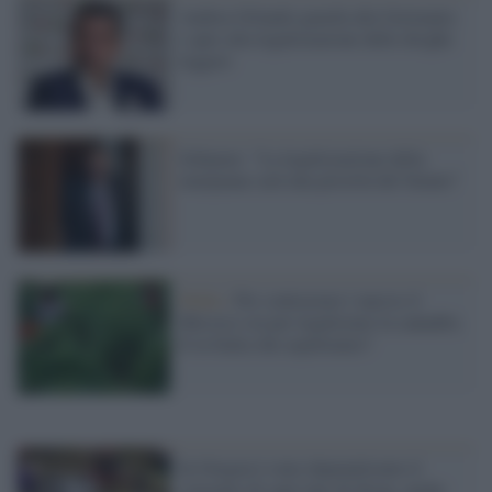
Andrea Orlando guarda alla Germania
e apre alla legalizzazione delle droghe
leggere
Schumer: "La legalizzazione della
marijuana sarà una priorità del Senato"
Mafia /
Per contrastare i narcos il
Messico sta per legalizzare la cannabis.
E in Italia che aspettiamo?
In Oregon è stato depenalizzato il
consumo di ogni tipo di droga, anche