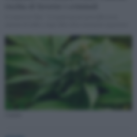
rischia di favorire i criminali
Il senatore di 'Idea': "La legalizzazione porterebbe ad un
aumento di traffici e degli affari della criminalità organizzata".
Cannabis
globalist