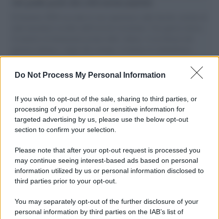
vele gonfie grazie alla sollevazione popolare
Il Senatore M5S racconta la sua esperienza sulle barche cariche di
aiuti umanitari assalite dall'esercito israeliano. Una guerra atroce,
il tentativo di disumanizzazione delle vittime, il servilismo del
governo italiano e degli altri europei, il ritorno al colonialismo.
L'importanza dei movimenti.
Do Not Process My Personal Information
Tel Aviv /
La “vittoria totale” di Israele significa una guerra
senza fine
If you wish to opt-out of the sale, sharing to third parties, or
processing of your personal or sensitive information for
targeted advertising by us, please use the below opt-out
section to confirm your selection.
Vangelo /
La vita si intreccia con le paure come il giorno
succede alla notte
Please note that after your opt-out request is processed you
may continue seeing interest-based ads based on personal
information utilized by us or personal information disclosed to
third parties prior to your opt-out.
La scoperta /
Oplontis, le vittime dell’eruzione del Vesuvio
You may separately opt-out of the further disclosure of your
furono più numerose del previsto
personal information by third parties on the IAB’s list of