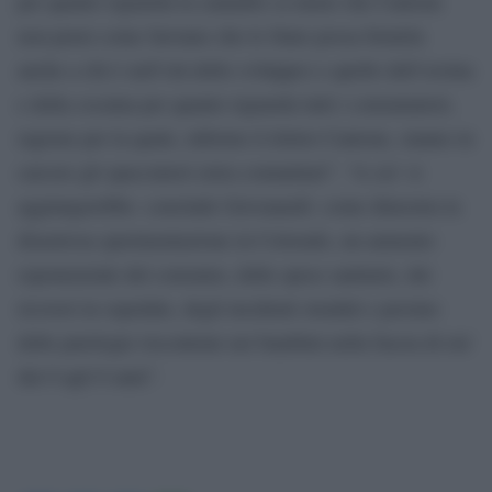
per quanto riguarda la cannabis (a meno che Cantone
non pensi come Saviano che lo Stato possa fornirla
anche a chi è nell’età dello sviluppo) e quello dell’eroina
e della cocaina per quanto riguarda tutti i consumatori,
ragione per la quale, informo il dottor Cantone, stanno in
carcere gli spacciatori extra comunitari”. “A cio’ si
aggiungerebbe- conclude Giovanardi- come dimostra la
disastrosa sperimentazione in Colorado, un aumento
esponenziale del consumo, delle spese sanitarie, dei
ricoveri in ospedale, degli incidenti stradali e persino
delle patologie riscontrate nei bambini nella fascia di eta’
dai 0 agli 8 anni”.