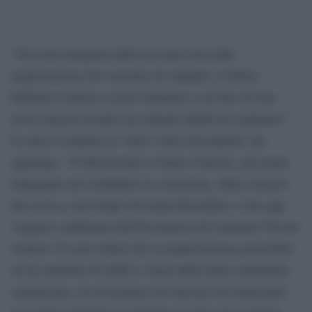
“Nel testo integrale della sua intervista sulla
legalizzazione del consumo di cannabis, il dottor
Raffaele Cantone si pone domande a cui dice di non
avere risposte da dare ma soltanto dubbi da esprimere”.
Lo dice il senatore di ‘Idea’ Carlo Giovanardi, che
aggiunge: “Si fidi pertanto il dottor Cantone, già molto
impegnato nel combattere la corruzione, delle certezze
che aveva a suo tempo Giovanni Borsellino e che oggi
vengono confermate dal Procuratore di Catanzaro Nicola
Gratteri. È certo infatti che la legalizzazione porterebbe
ad un aumento di traffici e degli affari della criminalità
organizzata, sia nel puntare sul mercato dei minorenni