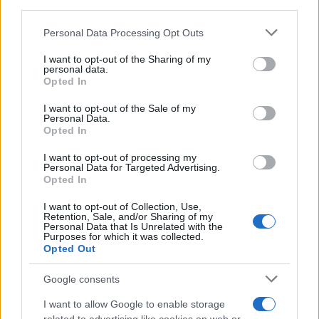
downstream participants.
Personal Data Processing Opt Outs
This information may also be disclosed by us to third parties
Il medagliere /
Europei di nuoto: Pellecani guida una super
on the IAB’s List of Downstream Participants that may further
I want to opt-out of the Sharing of my
Italia
disclose it to other third parties.
personal data.
Opted In
Please note that this website/app uses one or more Google
services and may gather and store information including but
I want to opt-out of the Sale of my
Personal Data.
not limited to your visit or usage behaviour. You may click to
Opted In
grant or deny consent to Google and its third-party tags to
use your data for below specified purposes in below Google
I want to opt-out of processing my
consent section.
Personal Data for Targeted Advertising.
Opted In
I want to opt-out of Collection, Use,
Retention, Sale, and/or Sharing of my
Personal Data that Is Unrelated with the
Purposes for which it was collected.
Opted Out
Syndication
Culture
Google consents
Salute
Globalist
I want to allow Google to enable storage