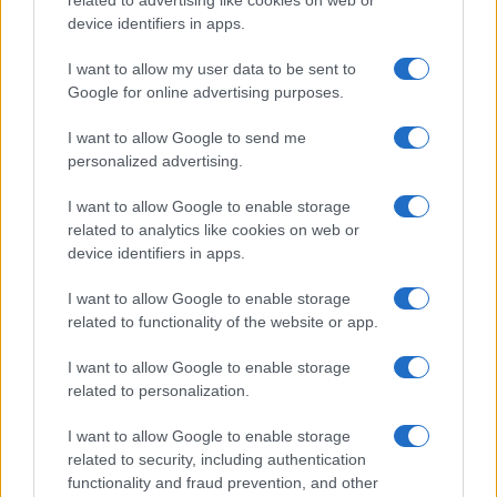
related to advertising like cookies on web or
Megachip
Globalscience
device identifiers in apps.
GiULia
Globalsport
I want to allow my user data to be sent to
Google for online advertising purposes.
Prima Pagina
I want to allow Google to send me
personalized advertising.
Giornale dello
Chi siamo
I want to allow Google to enable storage
Spettacolo
related to analytics like cookies on web or
Contributors
device identifiers in apps.
Wondernet
Facebook
I want to allow Google to enable storage
Giuliana Sgrena
related to functionality of the website or app.
Twitter
I want to allow Google to enable storage
Google News
related to personalization.
Mastodon
I want to allow Google to enable storage
related to security, including authentication
Cookie Policy
functionality and fraud prevention, and other