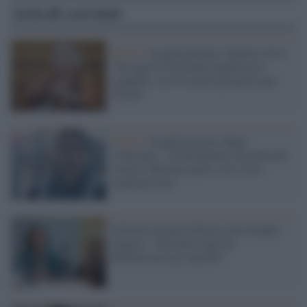
Articoli correlati
Diritti /
Legalizzazione, Zanella (Avs):
"Da oggi la Germania legalizza la
cannabis, ecco la nostra proposta per
l'Italia"
Diritti /
Legalizzazione, Magi
(+Europa): "Il Parlamento non può più
voltarsi dall'altra parte, ecco cosa
vogliamo fare"
Gelmini insegue Salvini sulle droghe
leggere: "Nessuno sogni di
liberalizzare gli spinelli"