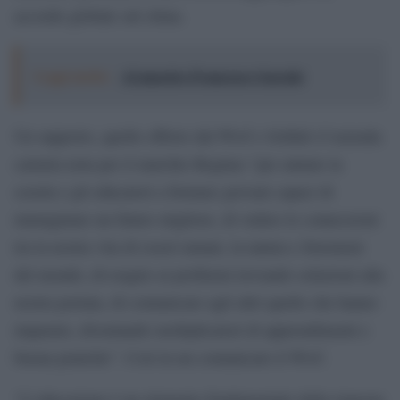
accordo globale sul clima.
Leggi anche:
Al maestro Francesco Guccini
Un supporto, quello offerto dal Wwf e Sofidel (l’azienda
cartaria nota per il marchio Regina) “per aiutare la
scuola e gli educatori a formare giovani capaci di
immaginare un futuro migliore, di vedere le connessioni
tra la nostra vita di esseri umani, la natura e fenomeni
del mondo, di reagire ai problemi trovando soluzioni alla
nostra portata, di comunicare agli altri quello che hanno
imparato, diventando moltiplicatori di apprendimenti e
buona pratiche”. Così in un comunicato il Wwf.
“L’educazione è un elemento fondamentale della risposta