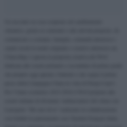
Un racconto su cosa scoprono sul cambiamento
climatico, grazie ai contenuti e alle attività proposte, da
comunicare a coetanei, famiglie, comunità attraverso i
canali social in modo originale e creativo attraverso un
Clima-Rap: è questa la proposta creativa del Wwf
dedicata alle scuole primarie e secondarie di primo grado
che proprio oggi aprono i battenti e che segna il primo
passo della Campagna Clima in vista di Parigi-Cop21.
Per l”Anno scolastico 2015-2016 il Wwf propone alle
scuole italiane di diventare Ambasciatrici del clima con
il progetto ”Mi curo di te” realizzato in collaborazione
con Sofidel in partenariato con l’Institut Français Italia.
Grazie ai contenuti e le proposte di attività per conoscere