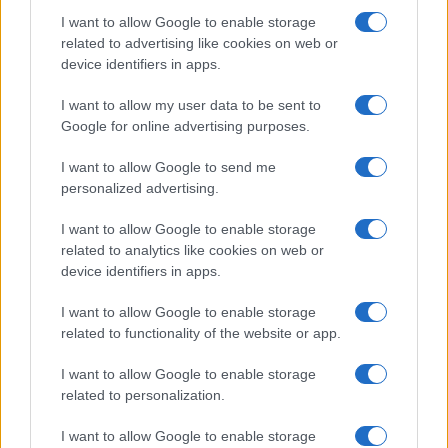
Salute
Globalist
I want to allow Google to enable storage
related to advertising like cookies on web or
Megachip
Globalscience
device identifiers in apps.
GiULia
Globalsport
I want to allow my user data to be sent to
Google for online advertising purposes.
Prima Pagina
I want to allow Google to send me
personalized advertising.
Giornale dello
Chi siamo
I want to allow Google to enable storage
Spettacolo
related to analytics like cookies on web or
Contributors
device identifiers in apps.
Wondernet
Facebook
I want to allow Google to enable storage
Giuliana Sgrena
related to functionality of the website or app.
Twitter
I want to allow Google to enable storage
Google News
related to personalization.
Mastodon
I want to allow Google to enable storage