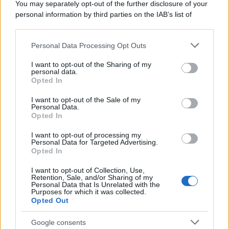
You may separately opt-out of the further disclosure of your
personal information by third parties on the IAB’s list of
downstream participants.
Personal Data Processing Opt Outs
This information may also be disclosed by us to third parties
Il ricordo /
Quando Guccini raccontava le "Cronache
on the IAB’s List of Downstream Participants that may further
I want to opt-out of the Sharing of my
epafaniche": l'intervista all'artista che si definiva un
disclose it to other third parties.
personal data.
'narratore'
Opted In
Please note that this website/app uses one or more Google
services and may gather and store information including but
I want to opt-out of the Sale of my
Personal Data.
not limited to your visit or usage behaviour. You may click to
Opted In
grant or deny consent to Google and its third-party tags to
use your data for below specified purposes in below Google
I want to opt-out of processing my
consent section.
Personal Data for Targeted Advertising.
Opted In
I want to opt-out of Collection, Use,
Retention, Sale, and/or Sharing of my
Personal Data that Is Unrelated with the
Purposes for which it was collected.
Opted Out
Syndication
Culture
Google consents