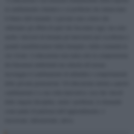
al cambiamento climatico e ai problemi che minacciano
il futuro dell’umanità. I giovani sono coloro che
subiranno gli effetti di quel che facciamo oggi, ma sono
anche i decisori di domani gli innovatori per eccellenza e
grandi sensibilizzatori della famiglia e della comunità in
cui vivono. L’educazione non aiuta solo la comprensione
dei fenomeni ambientali ma stimola all’azione,
incoraggia il cambiamento di attitudini e comportamenti
delle giovani generazioni. Un’educazione mirata a questo
cambiamento è a sua volta innovativa: esce dai vincoli
delle singole discipline, mette i problemi, le domande
come punto di partenza dell’apprendimento, è
trasversale, laboratoriale, attiva.