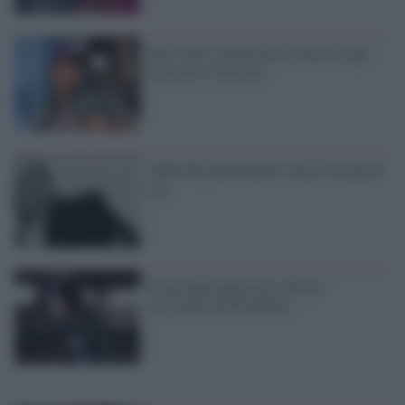
New York, sparatoria al concerto rap:
un morto e tre feriti
Addio Big Bank Hank: lanciò la musica
rap
Il rap degli operai per salvare
l'acciaieria di Piombino