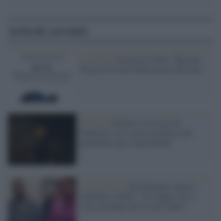
Articoli correlati
La novità /
In arrivo il libro "Rap up!
Esercizi di stile della poesia alla trap"
Musica /
Geolier e la scossa di
Sanremo, ecco come orientarsi nel
panorama rap e trap italiano
La polemica /
Gue Pequeno, attacco
omofobo a Ghali: "Un rapper che si
veste da donna mi fa solo ridere"