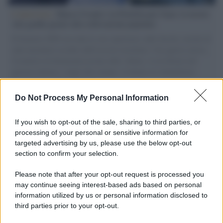
L'intervista /
Marco Croatti e la Flottilla per Gaza: le nostre
vele gonfie grazie alla sollevazione popolare
Il Senatore M5S racconta la sua esperienza sulle barche cariche di
aiuti umanitari assalite dall'esercito israeliano. Una guerra atroce,
il tentativo di disumanizzazione delle vittime, il servilismo del
governo italiano e degli altri europei, il ritorno al colonialismo.
L'importanza dei movimenti.
Do Not Process My Personal Information
L'attesa /
Un estate di calcio: tra Mondiali e Serie A
If you wish to opt-out of the sale, sharing to third parties, or
processing of your personal or sensitive information for
targeted advertising by us, please use the below opt-out
section to confirm your selection.
Imperialismo /
Petrolio e prepotenze di Trump: una società
legata a 'Donald' vuole perforare la Groenlandia senza
Please note that after your opt-out request is processed you
autorizzazione
may continue seeing interest-based ads based on personal
information utilized by us or personal information disclosed to
third parties prior to your opt-out.
Musica /
Al maestro Francesco Guccini