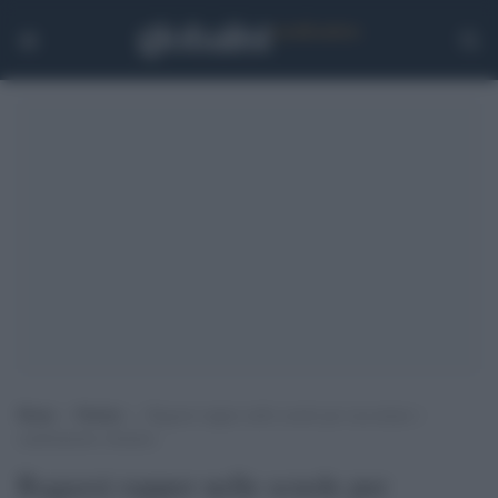
Home
>
Notizie
>
Ragazzi rapper nelle scuole per raccontare i
cambiamenti climatici
Ragazzi rapper nelle scuole per