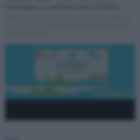
raccontare i cambiamenti climatici
Ambasciatrici del clima. Da qui la proposta creativa dedicata
alle scuole primarie e secondarie di primo grado che proprio
oggi aprono i battenti.
Desk2