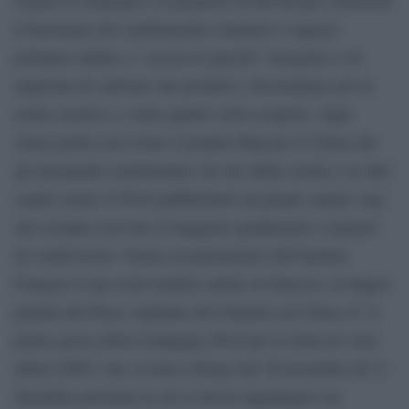
il fenomeno del cambiamento climatico i ragazzi
potranno andare a ”caccia di sprechi” energetici e di
impronta di carbonio dei prodotti e disseminare poi in
modo creativo e virale quanto verrà scoperto. Ogni
classe potrà così creare il proprio Rap per il Clima che
gli insegnanti caricheranno sul sito della scuola e su altri
canali social. Il Wwf pubblicherà sui propri canali i rap
che avranno ricevuto il maggiore gradimento e numero
di condivisioni. Grazie al partenariato dell’Institut
Français il rap verrà tradotto anche in francese, la lingua
parlata dal Paese ospitante del Summit sul Clima. E’ il
primo passo della Campagna Wwf per il clima in vista
della COP21 che si terrà a Parigi dal 30 novembre all’11
dicembre prossimi in cui si dovrà raggiungere un