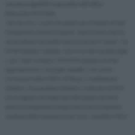
Antonietta Quadrelli responsabile dell’ufficio
Educazione Wwf Italia.
“Mi curo di te: il gesto di ognuno per il Pianeta di tutti”
il programma educativo digitale, dopo il primo anno in
cui ha ottenuto un grande successo presso le scuole, con
50.000 famiglie coinvolte, arriva così alla seconda tappa
e, per l’anno scolastico 2015/2016 propone un tema
importantissimo e di grande attualità, visto anche
l’avvicinarsi della COP21 di Parigi: il cambiamento
climatico. Il programma triennale è realizzato da Wwf
con il supporto di Sofidel dal 2008 partner del Wwf
anche nel programma Climate Savers per la riduzione
volontaria delle emissioni di gas serra, conclude il Wwf.