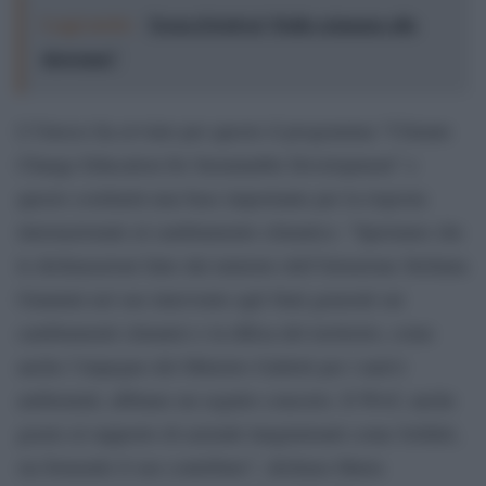
Leggi anche:
Torna il festival “Dallo sciamano allo
showman”
L’Unesco ha avviato per questo il programma ”Climate
Change Education for Sustainable Development” e
questo costituirà una base importante per la risposta
internazionale al cambiamento climatico. “Speriamo che
le dichiarazioni fatte dal ministro dell’Istruzione Stefania
Giannini nel suo intervento agli Stati generali sui
cambiamenti climatici e la difesa del territorio, come
anche l’impegno del Ministro Galletti per i nativi
ambientali, abbiano un seguito concreto. Il Wwf, anche
grazie al supporto di aziende lungimiranti come Sofidel,
sta fornendo il suo contributo”, dichiara Maria