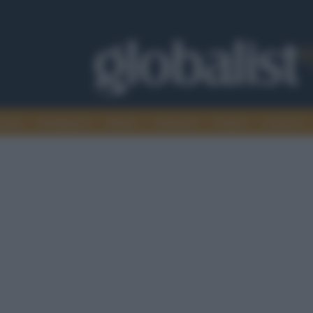
omia
Intelligence
Media
Ambiente
Cultura
Scienza