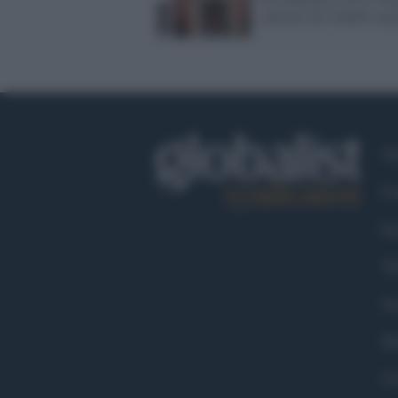
i parenti dei banditi ne
Ch
Co
Fa
Tw
Go
Ma
Co