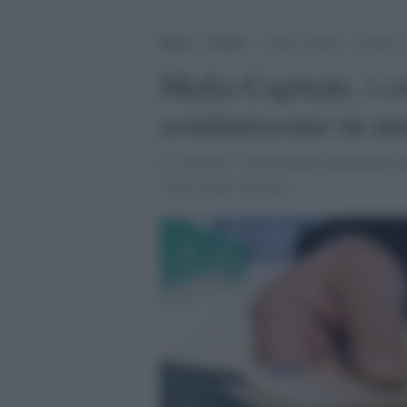
Home
>
Notizie
>
Mafia Capitale, i cittadini 
Mafia Capitale, i c
costituiscono in m
Il Codacons: “Palesemente danneggiati da
vuole essere risarcita.