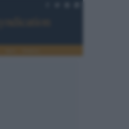
Sport
Tendenze