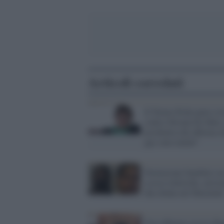
Articoli correlati
Il Torino Pride parte civ
contro Silvana De Mari,
psichiatra che afferma c
gay sono malati"
Torturavano bambini co
scosse elettriche, arrest
due donne nel Maryland
Non abbiamo ucciso Re