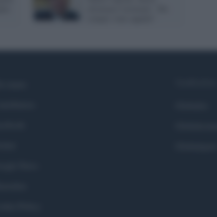
gano
allontana Carminati: “Ho
sempre vinto appalti”
Syndication
i siamo
ntributors
Globalist
cebook
Globalscie
itter
Globalsport
ogle News
stodon
okie Policy