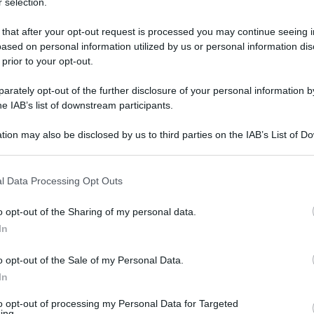
 selection.
 that after your opt-out request is processed you may continue seeing i
ased on personal information utilized by us or personal information dis
 prior to your opt-out.
rately opt-out of the further disclosure of your personal information by
he IAB’s list of downstream participants.
ttutto a loro. Ma questo non è ricordato con
ittadini romani, i primi a pagare per gli
tion may also be disclosed by us to third parties on the IAB’s List of 
 that may further disclose it to other third parties.
segnazione degli appalti, per la corruzione che ha
 that this website/app uses one or more Google services and may gath
igrati, rifiuti e via dicendo. Non può
l Data Processing Opt Outs
including but not limited to your visit or usage behaviour. You may click 
azione capitolina – o quantomeno una parte di
 to Google and its third-party tags to use your data for below specifi
o opt-out of the Sharing of my personal data.
ogle consent section.
 in massa. Lo annuncia il Codacons
In
er la difesa dell’ambiente e dei diritti degli
o opt-out of the Sale of my Personal Data.
 del processo penale basato sull’inchiesta Mondo
In
bblica di Roma. L’operazione che ha portato in
to opt-out of processing my Personal Data for Targeted
ing.