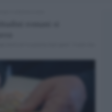
romani si costituiscono in massa
ittadini romani si
assa
gli illeciti nell’assegnazione degli appalti”. E anche Ama