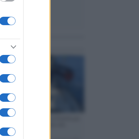
me notizie
ervista /
Marco Croatti e la Flottilla per
 le nostre vele gonfie grazie alla
vazione popolare