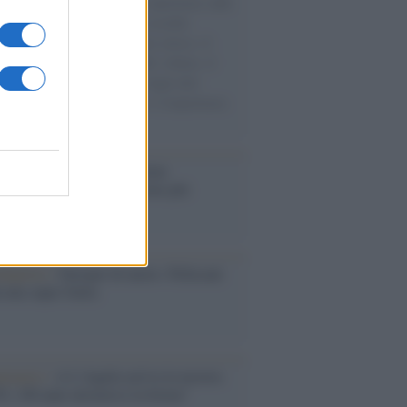
natore M5S racconta la sua esperienza sulle
e cariche di aiuti umanitari assalite
sercito israeliano. Una guerra atroce, il
ivo di disumanizzazione delle vittime, il
ismo del governo italiano e degli altri
ei, il ritorno al colonialismo. L'importanza
ovimenti.
operta /
Oplontis, le vittime
eruzione del Vesuvio furono più
rose del previsto
dagliere /
Europei di nuoto: Pellecani
 una super Italia
ntenario /
A L'Aquila arriva la mostra
, 100 anni attraverso la forma"