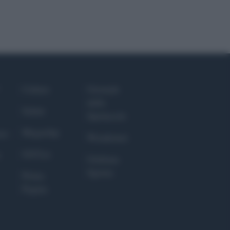
Culture
Giornale
dello
Salute
Spettacolo
Megachip
nce
Wondernet
GiULia
Giuliana
Sgrena
Prima
Pagina