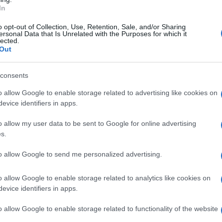
un centinaio iscritte sul registro degli indagati.
In
sociazione che annuncia la costituzione di massa
o opt-out of Collection, Use, Retention, Sale, and/or Sharing
te danneggiati dagli illeciti contestati dalla
ersonal Data that Is Unrelated with the Purposes for which it
lected.
ione nell’assegnazione degli appalti e un uso
Out
e motivo i cittadini, ma anche le aziende
Ulti
consents
, possono oggi agire per costituirsi parte offesa
o allow Google to enable storage related to advertising like cookies on
così l’iter per ottenere il giusto risarcimento
evice identifiers in apps.
 saranno ritenuti responsabili dei gravi illeciti a
o allow my user data to be sent to Google for online advertising
s.
cipalizzata Ambiente che si occupa soprattutto
to allow Google to send me personalized advertising.
ne di essere stata danneggiata dalla pesante
avitosa facente capo al presunto boss, Massimo
o allow Google to enable storage related to analytics like cookies on
L'int
evice identifiers in apps.
ato incarico all’avvocato Alicia Mejia Fritsch, di
Gaza:
edimento Mondo di mezzo”. L’azienda “si
solle
o allow Google to enable storage related to functionality of the website