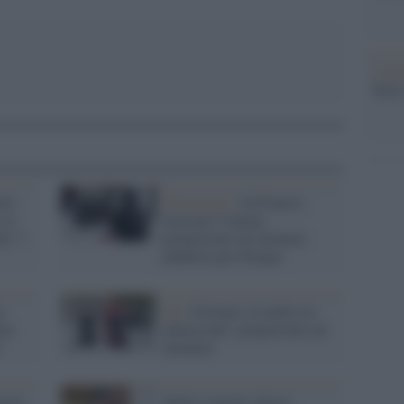
L'att
Seri
ile
Terrorismo /
In Francia
 la
arrestate 5 donne:
he "i
preparavano un attentato
jihadista per Pasqua
n
Gb /
Fermate a Londra tre
ate
adolescenti: preparavano un
attentato
geni:
Mafia Capitale, Buzzi