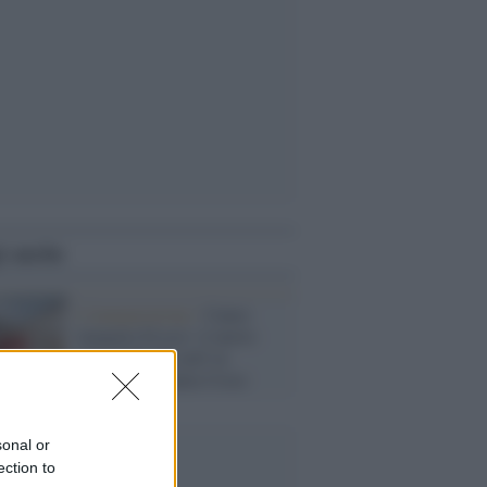
i anche
L'inaugurazione /
Cuneo
inaugura Esseci: il nuovo
polo culturale nell’ex
ospedale di Santa Croce
sonal or
ection to