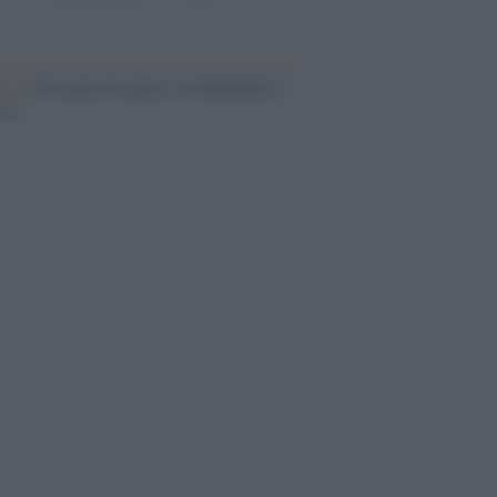
esa /
Un estate di calcio: tra Mondiali e
e A