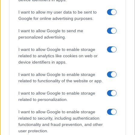
GiULia
Globalsport
I want to allow my user data to be sent to
Google for online advertising purposes.
Prima Pagina
I want to allow Google to send me
personalized advertising.
Giornale dello
Chi siamo
I want to allow Google to enable storage
Spettacolo
related to analytics like cookies on web or
Contributors
device identifiers in apps.
Wondernet
Facebook
I want to allow Google to enable storage
Giuliana Sgrena
related to functionality of the website or app.
Twitter
I want to allow Google to enable storage
Google News
related to personalization.
Mastodon
I want to allow Google to enable storage
related to security, including authentication
Cookie Policy
functionality and fraud prevention, and other
user protection.
Preferenze Privacy