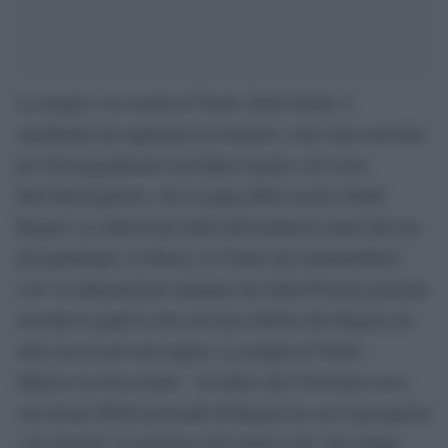
La moglie e la sorella di Tarek Abdel Fatah, il
capobanda dei rapinatori di stranieri, sono state arrestate
per favoreggiamento ma hanno negato, nel corso
dell’interrogatorio, che la gang abbia ucciso Giulio
Regeni. Lo riferiscono fonti dell’inchiesta citate dal sito
del quotidiano Al Masry Al Youm che smentirebbero
cosi’ le informazioni trapelate ieri dalla Procura generale
secondo le quali le due avevano riferito che Regeni era
stato ucciso per una rapina. La moglie di Tarek –
riferisce la stessa fonte – ha detto che il borsone rosso,
con alcuni effetti personali di Regeni tra cui il passaporto
“era arrivato” in possesso del marito solo “da cinque