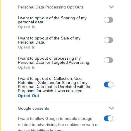
Personal Data Processing Opt Outs
This information may also be disclosed by us to third parties
L'anniversario /
90 anni di Yves Saint Laurent, tra moda e
on the IAB’s List of Downstream Participants that may further
I want to opt-out of the Sharing of my
scandali
disclose it to other third parties.
personal data.
Opted In
Please note that this website/app uses one or more Google
services and may gather and store information including but
I want to opt-out of the Sale of my
Personal Data.
not limited to your visit or usage behaviour. You may click to
Opted In
grant or deny consent to Google and its third-party tags to
use your data for below specified purposes in below Google
I want to opt-out of processing my
consent section.
Personal Data for Targeted Advertising.
Opted In
I want to opt-out of Collection, Use,
Retention, Sale, and/or Sharing of my
Personal Data that Is Unrelated with the
Purposes for which it was collected.
Opted Out
Syndication
Culture
Google consents
Salute
Globalist
I want to allow Google to enable storage
related to advertising like cookies on web or
Megachip
Globalscience
device identifiers in apps.