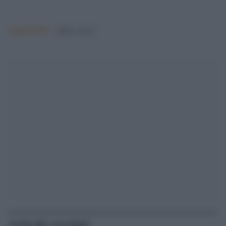
Argomenti:
giulio regeni
Articoli correlati