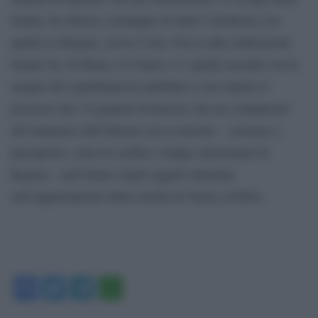
banda, ha chiesto comunque di unire l’inchiesta con
quella su Regeni, scrive il sito. Fra le altre indicazioni
fornite da Al Masry Al Youm c’e’ quella secondo cui la
moglie del capobanda ha attribuito a suo marito il
possesso dei 15 grammi di hascisc che un comunicato
del ministero dell’Interno aveva inserito – assieme a
passaporto, carta di credito e badge universitari di
Regeni – nell’elenco degli oggetti rinvenuti
nell’appartamento della sorella di Tarek.(ANSA).
Facebook
Twitter
Telegram
WhatsApp