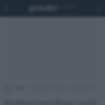
Home
>
Esteri
>
Non abbiamo ucciso Regeni: i parenti dei banditi
negano
Non abbiamo ucciso Regeni: i parenti