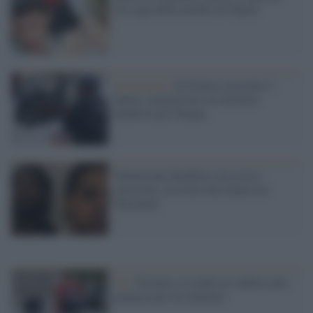
l'ex capo della mobile di Napoli
Terrorismo /
In Francia arrestate 5
donne: preparavano un attentato
jihadista per Pasqua
Torturavano bambini con scosse
elettriche, arrestate due donne nel
Maryland
Gb /
Fermate a Londra tre adolescenti:
preparavano un attentato