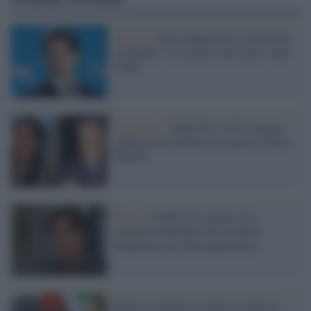
Austria /
Kurz indagato per corruzione
si difende: "Le accuse sono false, vado
avanti"
Il processo /
Ruby bis, così le ragazze
sollazzavano Berlusconi grazie a Fede e
Minetti
Droga /
Traffico di cocaina: l'ex
calciatore dell'Inter Nicola Berti
denunciato per favoreggiamento
Favorì la Camorra: chiesti 4 anni per