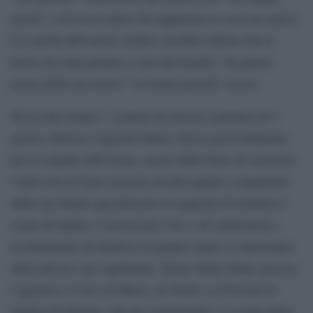
giorni” e lui aveva detto che apparteneva a un suo amico.
La sorella dell’uomo, inoltre, avrebbe riferito che la
borsa era stata portata a casa dal fratello “un giorno
prima della sua morte”, avvenuta giovedi’ scorso.
Per le due donne e’ scattato un arresto cautelare di 4
giorni, riferisce l’agenzia Mena. Stesso provvedimento
per il cognato dell’uomo, ucciso dalle forze di sicurezza
l’altro ieri al Cairo insieme ad altri quattro componenti
della sua banda specializzata in sequestri di stranieri a
scopo di rapina. L’accusa per i tre e’ di connivenza e
occultamento di refurtiva in quanto erano a conoscenza
delle attivita’ del capobanda, Tarek Abdel Fatah, precisa
l’agenzia e il sito Al Masry Al Youm. La Procura di
Shubra El-Khema, che per territorialita’ si occupa della