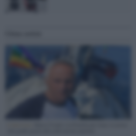
Ultime notizie
L'intervista /
Marco Croatti e la Flottilla per Gaza: le nostre
vele gonfie grazie alla sollevazione popolare