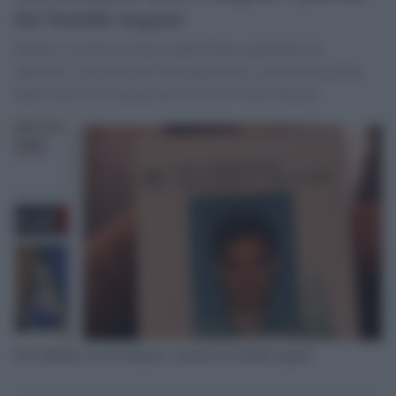
dei banditi negano
Moglie e sorella di Tarek Abdel Fatah, capobanda dei
rapinatori, arrestate per favoreggiamento, nell'interrogatorio
hanno detto che la gang non ha ucciso Giulio Regeni.
Non abbiamo ucciso Regeni: i parenti dei banditi negano