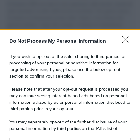
Il Senatore M5S racconta la sua esperienza sulle barche cariche di
aiuti umanitari assalite dall'esercito israeliano. Una guerra atroce,
il tentativo di disumanizzazione delle vittime, il servilismo del
governo italiano e degli altri europei, il ritorno al colonialismo.
L'importanza dei movimenti.
Do Not Process My Personal Information
Palestina /
Il Board of Peace di Trump assegna il primo
contratto per un rudimentale avamposto militare a Gaza
If you wish to opt-out of the sale, sharing to third parties, or
processing of your personal or sensitive information for
targeted advertising by us, please use the below opt-out
section to confirm your selection.
L'evento /
La Sila diventa un palcoscenico naturale: nasce “A
Farla Amare Comincia Tu – Opera Sila”
Please note that after your opt-out request is processed you
may continue seeing interest-based ads based on personal
information utilized by us or personal information disclosed to
third parties prior to your opt-out.
Il ricordo /
Le radici di Francesco Guccini
You may separately opt-out of the further disclosure of your
personal information by third parties on the IAB’s list of
downstream participants.