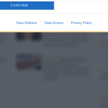
Il papa apre alle unioni civili
Il Se
per gli omosessuali, Tiziano
barch
CONFIRM
Ferro cita il Vangelo per
dall'e
ringraziarlo
tentat
servil
Data Deletion
Data Access
Privacy Policy
europ
ro:
Tiziano Ferro preoccupato
dei m
vo a
per l'odio verso omosessuali
ere
e transessuali: "Aspettiamo
il prossimo suicidio?"
Il ri
oro:
Palermo /
Ruba un furgone
a
con dentro un operaio,
durante la fuga lo scaraventa
L'ann
per strada: l'uomo finisce in
Laure
ospedale
Il ri
Gucc