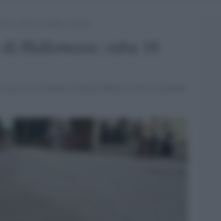
oween: ruba 16 tombini, arrestato
e di Halloween: ruba 16
 di porco, un cittadino di Navate Milanese dovrà rispondere