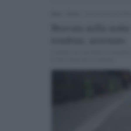
Home
>
Notizie
>
Bravata nella notte di Hall
Bravata nella nott
tombini, arrestato
I tombini sono stati divelti con un piede
di furto: disagi alla circolazione.