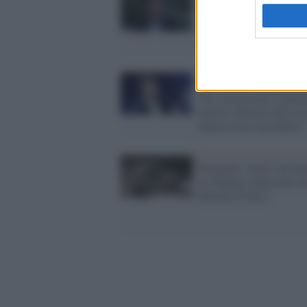
Covid-19 /
Gli igienisti
scendono in campo: "Il
nemico è il virus, non le
vaccinazioni"
Spettacolo /
Tiziano Fer
“Ero alcolizzato e pensa
morire. Pensavo che ess
famosi fosse un difetto”
Piemonte, morte sul lav
un 26enne schiacciato d
putrelle di ferro