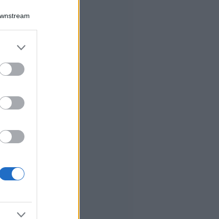
Downstream
er and store
to grant or
ed purposes