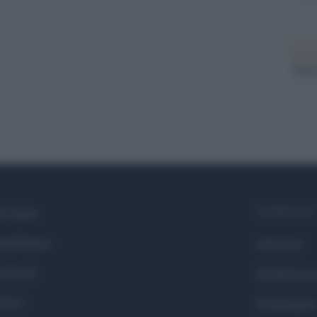
Musi
Mado
Syndication
i siamo
ntributors
Globalist
cebook
Globalscie
itter
Globalsport