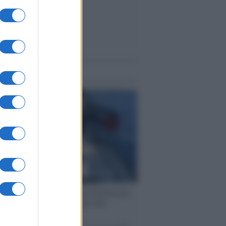
me notizie
ervista /
Marco Croatti e la Flottilla per
 le nostre vele gonfie grazie alla
vazione popolare