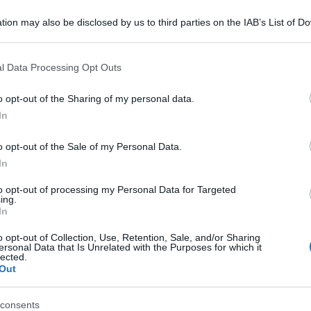
tion may also be disclosed by us to third parties on the IAB’s List of 
 that may further disclose it to other third parties.
 that this website/app uses one or more Google services and may gath
l Data Processing Opt Outs
including but not limited to your visit or usage behaviour. You may click 
 to Google and its third-party tags to use your data for below specifi
o opt-out of the Sharing of my personal data.
ogle consent section.
veva essere solo una bravata nella notte di
In
adino di Navate Milanese di 35 anni che dovrà
o opt-out of the Sale of my Personal Data.
 per furto di 16 tombini di ghisa.
In
gli investigatori, ha per 16 volte accostato la
to opt-out of processing my Personal Data for Targeted
ing.
l piede di porco ha divelto i tombini,
In
 Sono stati gli stessi automobilisti ad avvertire
o opt-out of Collection, Use, Retention, Sale, and/or Sharing
ersonal Data that Is Unrelated with the Purposes for which it
atti causato parecchi disagi alla circolazione.
lected.
Out
 e, al momento, dovrà pagare 750 euro di multa
consents