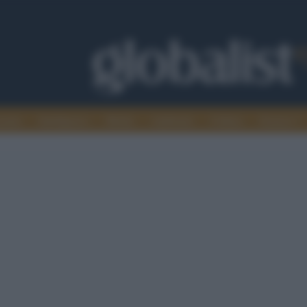
omia
Intelligence
Media
Ambiente
Cultura
Scienza