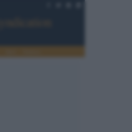
Sport
Tendenze