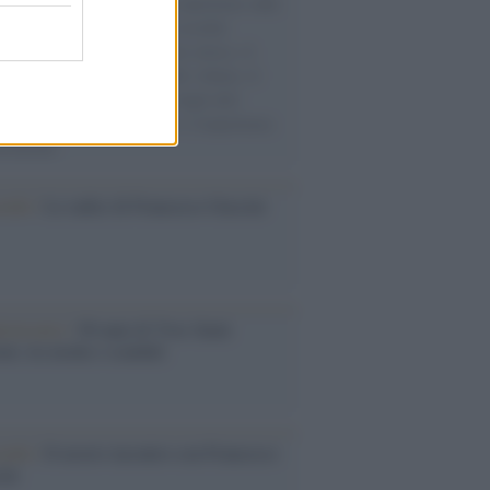
natore M5S racconta la sua esperienza sulle
e cariche di aiuti umanitari assalite
sercito israeliano. Una guerra atroce, il
ivo di disumanizzazione delle vittime, il
ismo del governo italiano e degli altri
ei, il ritorno al colonialismo. L'importanza
ovimenti.
cordo /
Le radici di Francesco Guccini
iversario /
90 anni di Yves Saint
nt, tra moda e scandali
cordo /
Il nostro incontro con Francesco
ini