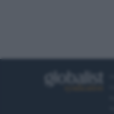
Ch
Co
Fa
Tw