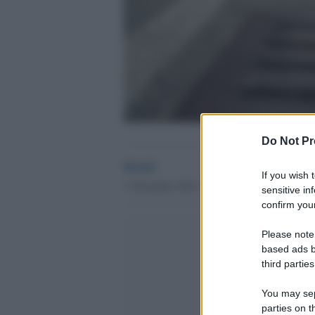
Do Not Pr
Desk2
If you wish 
1 Novembre 2014 - 18.27
sensitive in
confirm your
Please note
based ads b
third parties
You may sepa
parties on t