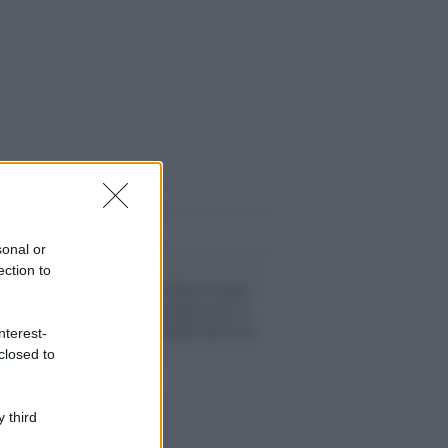
i anche
sonal or
ection to
Foggia /
Furto finisce male:
il ladro viene sequestrato e
seviziato dal proprietario di
nterest-
casa
closed to
 third