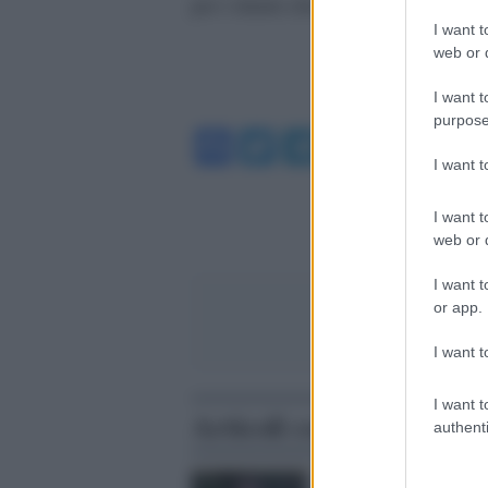
per i danni che ha creato.
I want t
web or d
I want t
purpose
Facebook
Twitter
Telegram
WhatsA
I want 
I want t
web or d
I want t
or app.
I want t
I want t
Articoli correlati
authenti