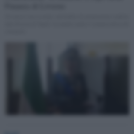
Finanza di Livorno
Gli arresti sono avvenuti, nell'ambito di un'operazione condotta
dalla Procura di Napoli. In manette anche il commercialista del
colonnello.
Desk5