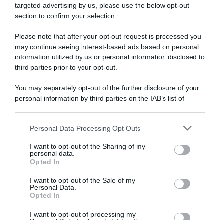
targeted advertising by us, please use the below opt-out
section to confirm your selection.
Vangelo /
La vita si intreccia con le paure come il giorno
succede alla notte
Please note that after your opt-out request is processed you
may continue seeing interest-based ads based on personal
information utilized by us or personal information disclosed to
third parties prior to your opt-out.
La scoperta /
Oplontis, le vittime dell’eruzione del Vesuvio
You may separately opt-out of the further disclosure of your
furono più numerose del previsto
personal information by third parties on the IAB’s list of
downstream participants.
Personal Data Processing Opt Outs
This information may also be disclosed by us to third parties
Il medagliere /
Europei di nuoto: Pellecani guida una super
on the IAB’s List of Downstream Participants that may further
I want to opt-out of the Sharing of my
Italia
disclose it to other third parties.
personal data.
Opted In
Please note that this website/app uses one or more Google
services and may gather and store information including but
I want to opt-out of the Sale of my
Personal Data.
not limited to your visit or usage behaviour. You may click to
Opted In
grant or deny consent to Google and its third-party tags to
use your data for below specified purposes in below Google
I want to opt-out of processing my
consent section.