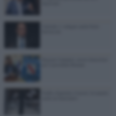
Benevento
Vatileaks 2: indagato anche Paolo
Berlusconi
Regione Campania: arresti domiciliari
per il presidente Romano
Truffa a Equitalia, 8 arresti. In manette
anche un funzionario