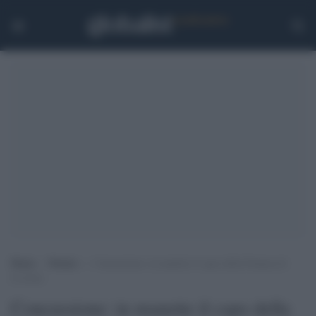
Home
>
Notizie
>
Concussione: in manette il capo della Finanza di
Livorno
Concussione: in manette il capo della