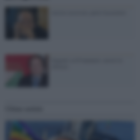
Arresto assessore, parla l'accusatore
Tangenti su D'Annunzio: arresti in
Abruzzo
Ultime notizie