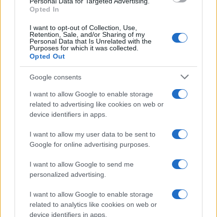
Personal Data for Targeted Advertising.
Opted In
I want to opt-out of Collection, Use,
Retention, Sale, and/or Sharing of my
Personal Data that Is Unrelated with the
Purposes for which it was collected.
Opted Out
Syndication
Culture
Google consents
Salute
Globalist
I want to allow Google to enable storage
related to advertising like cookies on web or
Megachip
Globalscience
device identifiers in apps.
GiULia
Globalsport
I want to allow my user data to be sent to
Google for online advertising purposes.
Prima Pagina
I want to allow Google to send me
personalized advertising.
Giornale dello
Chi siamo
I want to allow Google to enable storage
Spettacolo
related to analytics like cookies on web or
Contributors
device identifiers in apps.