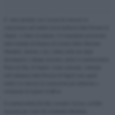
E’ stato arrestato con l’accusa di concorso in
concussione nell’ambito di un’inchiesta della Procura di
Napoli. A finire in manette, il Comandante provinciale
della Guardia di Finanza di Livorno Fabio Massimo
Mendella. Insieme a lui, a finire nella rete degli
investigatori e dunque arrestato, anche il commercialista
Pietro de Riu, di Napoli. I reati contestati, contenuti
nell’ordinanza della Procura di Napoli sono quelli
relativi al concorso in concussione per induzione e
rivelazione di segreto d’ufficio.
Il commercialista De Riu, secondo l’accusa, avrebbe
incassato per conto del colonnello Mendella,