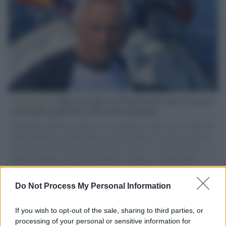
L'intervista /
Marco Croatti e la Flottilla per Gaza: le nostre
vele gonfie grazie alla sollevazione popolare
Il Senatore M5S racconta la sua esperienza sulle barche cariche di
aiuti umanitari assalite dall'esercito israeliano. Una guerra atroce,
il tentativo di disumanizzazione delle vittime, il servilismo del
governo italiano e degli altri europei, il ritorno al colonialismo.
L'importanza dei movimenti.
Do Not Process My Personal Information
Tel Aviv /
La “vittoria totale” di Israele significa una guerra
senza fine
If you wish to opt-out of the sale, sharing to third parties, or
processing of your personal or sensitive information for