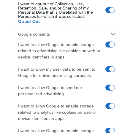
I want to opt-out of Collection, Use,
Retention, Sale, and/or Sharing of my
Personal Data that Is Unrelated with the
Purposes for which it was collected.
Opted Out
Syndication
Culture
Google consents
Salute
Globalist
I want to allow Google to enable storage
related to advertising like cookies on web or
Megachip
Globalscience
device identifiers in apps.
GiULia
Globalsport
I want to allow my user data to be sent to
Google for online advertising purposes.
Prima Pagina
I want to allow Google to send me
personalized advertising.
Giornale dello
Chi siamo
I want to allow Google to enable storage
Spettacolo
related to analytics like cookies on web or
Contributors
device identifiers in apps.
Wondernet
Facebook
I want to allow Google to enable storage