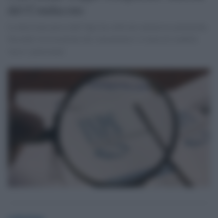
del Condacons
La decisione presa dall’Inps ha sollevato numerose polemiche.
Secondo l'associazione dei consumatori si tratta di crudeltà
verso i pensionati.
redazione