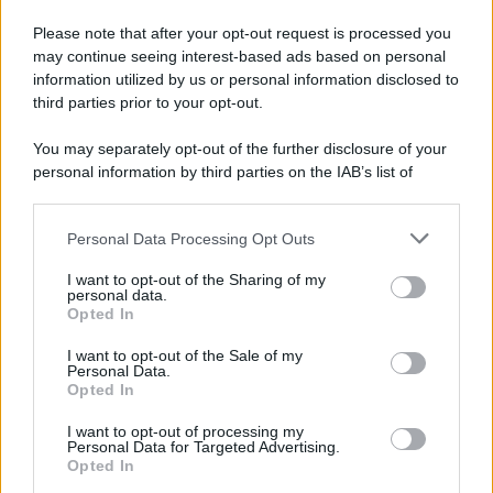
Vangelo /
La vita si intreccia con le paure come il giorno
succede alla notte
Please note that after your opt-out request is processed you
may continue seeing interest-based ads based on personal
information utilized by us or personal information disclosed to
third parties prior to your opt-out.
La scoperta /
Oplontis, le vittime dell’eruzione del Vesuvio
You may separately opt-out of the further disclosure of your
furono più numerose del previsto
personal information by third parties on the IAB’s list of
downstream participants.
Personal Data Processing Opt Outs
This information may also be disclosed by us to third parties
Il medagliere /
Europei di nuoto: Pellecani guida una super
on the IAB’s List of Downstream Participants that may further
I want to opt-out of the Sharing of my
Italia
disclose it to other third parties.
personal data.
Opted In
Please note that this website/app uses one or more Google
services and may gather and store information including but
I want to opt-out of the Sale of my
Personal Data.
not limited to your visit or usage behaviour. You may click to
Opted In
grant or deny consent to Google and its third-party tags to
use your data for below specified purposes in below Google
I want to opt-out of processing my
consent section.
Personal Data for Targeted Advertising.
Opted In