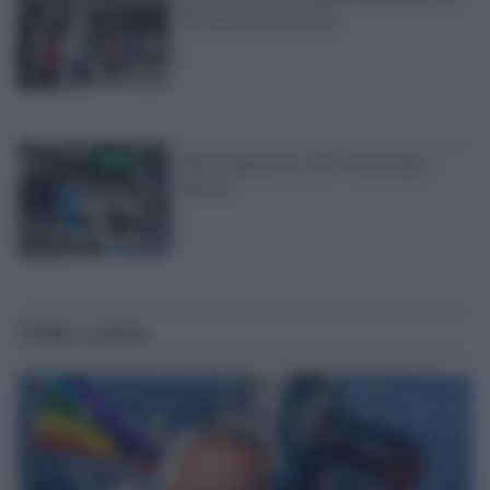
60 a 20 euro al giorno
Italia impoverita: chi si meraviglia
ancora?
Ultime notizie