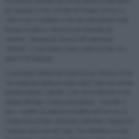
Il Codacons sottolinea che sul sito manca un link diretto
per scaricare il Cud e ricorda che bisogna cliccare su
«Servizi per il cittadino» e che una volta digitato il pin
bisogna accedere a «Fascicolo previdenziale del
cittadino». Bisogna poi cliccare sull’espressione
“Modelli” e a quel punto si apre l’elenco di Cud, tra i
quali il Cud unificato.
I consumatori definiscono il percorso per ottenere il Cud
«un rompicapo anche per mega esperti, dato che nessuna
persona normale “ragiona” come chi ha elaborato il sito
internet dell’Inps. L’unica consolazione – conclude la
nota – sarebbe che almeno la modifica del sito non sia
costata nulla all’Inps, altrimenti scatterebbe l’esposto del
Codacons alla Corte dei Conti. Non chiediamo all’Inps