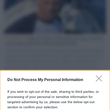
L'intervista /
Marco Croatti e la Flottilla per Gaza: le nostre
vele gonfie grazie alla sollevazione popolare
Il Senatore M5S racconta la sua esperienza sulle barche cariche di
aiuti umanitari assalite dall'esercito israeliano. Una guerra atroce,
il tentativo di disumanizzazione delle vittime, il servilismo del
governo italiano e degli altri europei, il ritorno al colonialismo.
L'importanza dei movimenti.
Do Not Process My Personal Information
Tel Aviv /
La “vittoria totale” di Israele significa una guerra
senza fine
If you wish to opt-out of the sale, sharing to third parties, or
processing of your personal or sensitive information for
targeted advertising by us, please use the below opt-out
section to confirm your selection.