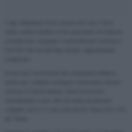
L’inps abbandona l’invio cartaceo del cud e l’invio
online sembra mandare in tilt i pensionati. Il Codacons
considera una «vergogna» la procedura per scaricare il
Cud 2013 dal sito dell’Inps ritenuta «appositamente
complicata».
In una nota l’associazione dei consumatori definisce
inoltre una «crudeltà costringere i pensionati a doversi
scaricare il Cud da internet, invece di riceverlo
comodamente a casa» dato che usano un personal
computer solo il 17,2 per cento dei 65-74enni ed il 3,8%
dei 75enni.