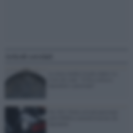
Articoli correlati
La classe media è la più colpita. La
Corte dei conti: "Il fisco tartassa
dipendenti e pensionati"
Nel 2021 l'Italia avrà più pensionati
nella Pubblica amministrazione che
dipendenti