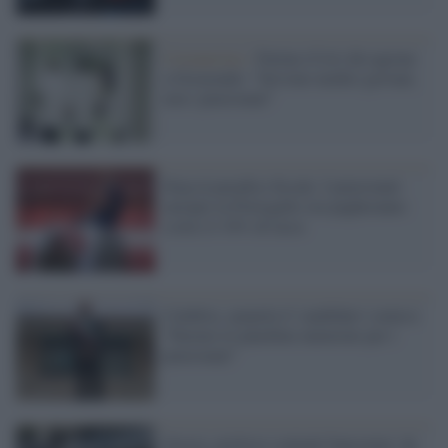
Coronavirus /
Furlan (Cisl) dà ragione
a Gismondo: "Servono medici giovani,
non i pensionati"
Stop al paradiso fiscale. I pensionati
europei in Portogallo ora pagheranno
(solo) il 10% di tasse
Calabria, spopola il 'candidato' comico:
"Faremo le panchine numerate per i
pensionati"
Grecia, prelievo contanti bancomat: da