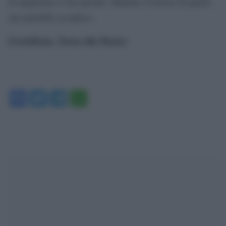
di migliorare il sito perche’ abbiamo il terrore di quello
che potrebbe accadere».
[GotoHome_Torna alla Home]
Facebook
Twitter
Telegram
WhatsApp