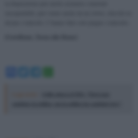
la disperazione può anche assumere connotati
insospettabili, può venire anche da un clown, checché ne
dicano i tedeschi. C’hanno fatto solo piagne i tedeschi».
[GotoHome_Torna alla Home]
Facebook
Twitter
Telegram
WhatsApp
Leggi anche:
Grillo attacca il M5s: "Dovevano
cambiare la politica, ma la politica ha cambiato loro"