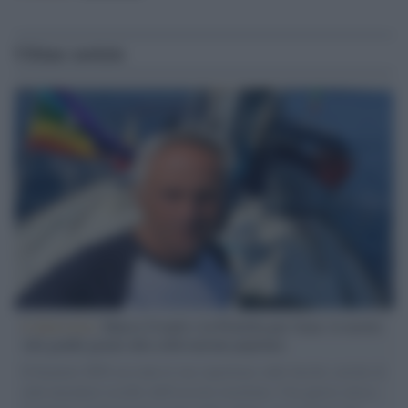
Ultime notizie
L'intervista /
Marco Croatti e la Flottilla per Gaza: le nostre
vele gonfie grazie alla sollevazione popolare
Il Senatore M5S racconta la sua esperienza sulle barche cariche di
aiuti umanitari assalite dall'esercito israeliano. Una guerra atroce,