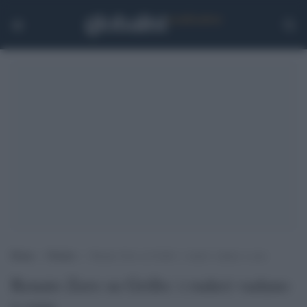
Home
>
Notizie
>
Renato Zero su Grillo: i ruderi vadano a casa
Renato Zero su Grillo: i ruderi vadano
a casa