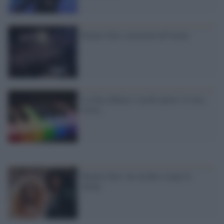
Renato Zero, emozioni all'Arena
La Siae affama i vecchi autori: la vera
storia
Renato Zero: da vecchio scelgo le
donne