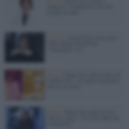
Musica /
Renato Zero su Rosa
Chemical: “Il problema è chi lo ha
mandato in onda”
Omofobia /
Renato Zero tuona contro
l'affossamento del ddl Zan:
"Vergognatevi voi"
Musica /
Renato Zero cattivissimo con
Achille Lauro: "Io cantavo la periferia,
non ero un clown"
Musica /
Renato Zero parla dei suoi
concerti sospesi: "Il Covid è figlio del
consumismo"