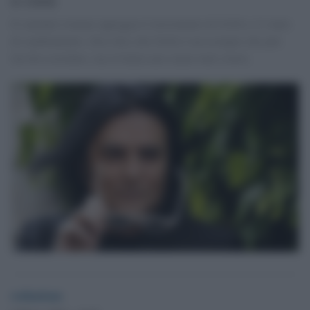
Il cantante romano appoggia il movimento di Grillo e il vento
di cambiamento. Zero dice che Grillo è un esempio che può
far<br>sorridere, ma in Italia non siamo tutti clown.
redazione