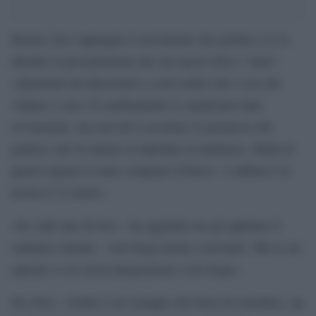
Renato Zero appoggia il movimento dei grillini e lo fa
durante la presentazione del suo nuovo disco “Amo”.
«Qualcuno ha dimostrato a certi ruderi che è ora che
vadano a casa. Il cambiamento lo auspicano tutti,
ovviamente, ma non devi accettare le promesse del
politico che fa entrare la nipotina al ministero. Molti di
questi signori si sono comprati il Paese». L’album è in
uscita il 12 marzo.
«Se cade uno di loro – ha aggiunto tra gli applausi il
cantante romano – non frega niente a nessuno. Ma se un
operaio va in cassa integrazione a me frega».
Per Zero, «Grillo è un esempio che forse fa sorridere, ma