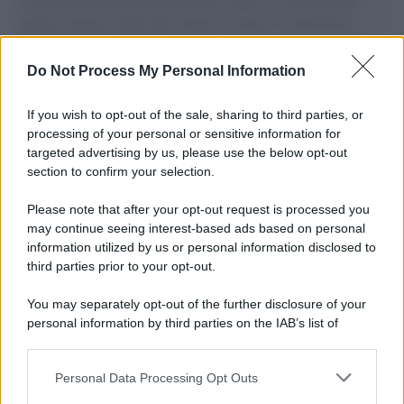
il tentativo di disumanizzazione delle vittime, il servilismo del
governo italiano e degli altri europei, il ritorno al colonialismo.
L'importanza dei movimenti.
Do Not Process My Personal Information
Tendenze /
Sale il numero degli acquisti online in Europa e
aumentano le vendite di articoli second hand
If you wish to opt-out of the sale, sharing to third parties, or
processing of your personal or sensitive information for
targeted advertising by us, please use the below opt-out
section to confirm your selection.
Pd /
Un partito progressista e di sinistra che si spacca sul
riarmo ha un serio problema
Please note that after your opt-out request is processed you
may continue seeing interest-based ads based on personal
information utilized by us or personal information disclosed to
third parties prior to your opt-out.
Il caso /
Trump ha quasi esaurito l'arsenale Usa, ma il
You may separately opt-out of the further disclosure of your
tycoon smentisce
personal information by third parties on the IAB’s list of
downstream participants.
Personal Data Processing Opt Outs
This information may also be disclosed by us to third parties
La banca /
Caso Mps: i pm milanesi ora vogliono vederci
on the IAB’s List of Downstream Participants that may further