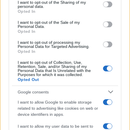
I want to opt-out of the Sharing of my
chiaro sulle “chat” tra un dirigente del Mef e alcuni ministri
disclose it to other third parties.
personal data.
Opted In
Please note that this website/app uses one or more Google
services and may gather and store information including but
I want to opt-out of the Sale of my
Personal Data.
not limited to your visit or usage behaviour. You may click to
Opted In
grant or deny consent to Google and its third-party tags to
use your data for below specified purposes in below Google
I want to opt-out of processing my
consent section.
Personal Data for Targeted Advertising.
Opted In
I want to opt-out of Collection, Use,
Retention, Sale, and/or Sharing of my
Personal Data that Is Unrelated with the
Purposes for which it was collected.
Opted Out
Syndication
Culture
Google consents
Salute
Globalist
I want to allow Google to enable storage
related to advertising like cookies on web or
Megachip
Globalscience
device identifiers in apps.
GiULia
Globalsport
I want to allow my user data to be sent to