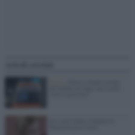
Articoli correlati
Ragusa /
Ubriaco e drogato travolge
due bambini poi fugge: uno è morto,
lʼaltro è gravissimo
Ecco com'è ridotto il bambino di
Mamma ho perso l'aereo