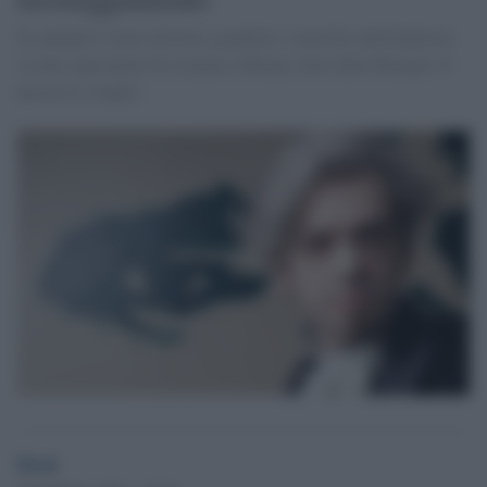
Il cantante è stato rinviato a giudizio: coinvolto nell'inchiesta
su uno spacciatore di cocaina a Monza, dove abita Morgan. Il
processo a luglio.
Desk