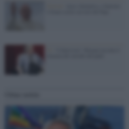
Festival /
Ama e dimentica, a Sanremo
il brano scritto sui testi del Papa
Tv /
“L'Intervista”, Morgan racconta il
dramma del suicidio del padre
Ultime notizie