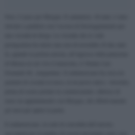
Non c’è pace per Morgan. Il cantautore, 40 anni, è stato
rinviato a giudizio con l’accusa di favoreggiamento per
una vicenda di droga. La vicenda che lo vede
protagonista ha inizio una sera di novembre di due anni
fa, quando la polizia arresta, all’ingresso della palazzina
di Monza in cui vive il musicista, il 30enne Luis
Fernando M., uruguaiano. Il sudamericano ha circa tre
grammi di cocaina in tasca, in un pezzo unico. Arrestato,
prima di essere portato in commissariato, riferisce di
avere un appuntamento con Morgan, che effettivamente
gli stava per aprire la porta.
Il sudamericano, in sede di convalida dell’arresto,
racconterà poi al giudice di essersi presentato sotto casa