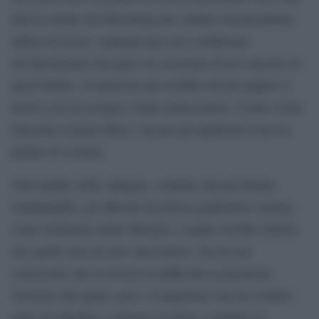
dell’ex leader dei Bluvertigo per saldare un precedente
debito di lavoro, maturato per aver collaborato
all’allestimento del palco in occasione di un concerto di
quest’ultimo. Il musicista gli avrebbe dovuto pagare il
lavoro con un assegno. Dopo pochi giorni, l’uomo viene
rilasciato a piede libero, ma per gli inquirenti resta un
pusher di cocaina.
Nell’ambito delle indagini, condotte dal pm Emma
Gambardella, gli ufficiali di polizia giudiziaria sentono
come testimone anche Morgan, il quale avrebbe riferito
che quello non era uno spacciatore, ma un suo
conoscente che si trovava in difficoltà economiche.
Versione alla quale, però, il magistrato non ha creduto,
tanto da chiedere e ottenere il rinvio a giudizio al