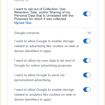
Opted In
I want to opt-out of Collection, Use,
Retention, Sale, and/or Sharing of my
Personal Data that Is Unrelated with the
Purposes for which it was collected.
Opted Out
Syndication
Culture
Google consents
Salute
Globalist
I want to allow Google to enable storage
related to advertising like cookies on web or
Megachip
Globalscience
device identifiers in apps.
GiULia
Globalsport
I want to allow my user data to be sent to
Google for online advertising purposes.
Prima Pagina
I want to allow Google to send me
personalized advertising.
Giornale dello
Chi siamo
I want to allow Google to enable storage
Spettacolo
related to analytics like cookies on web or
Contributors
device identifiers in apps.
Wondernet