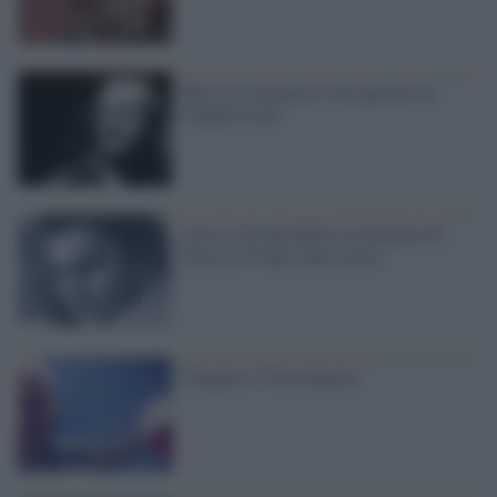
Tutto ciò che penso e ho pensato di
Claudio Lolli
Arriva il francobollo in memoria di
Tenco a 50 anni dalla morte
“Napule è” Pino Daniele