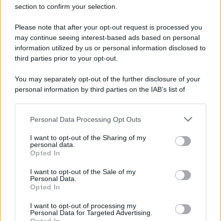
section to confirm your selection.
L'attesa /
Un estate di calcio: tra Mondiali e Serie A
Please note that after your opt-out request is processed you
may continue seeing interest-based ads based on personal
information utilized by us or personal information disclosed to
third parties prior to your opt-out.
Musica /
Al maestro Francesco Guccini
You may separately opt-out of the further disclosure of your
personal information by third parties on the IAB’s list of
downstream participants.
Personal Data Processing Opt Outs
This information may also be disclosed by us to third parties
Il ricordo /
Quando Guccini raccontava le "Cronache
on the IAB’s List of Downstream Participants that may further
I want to opt-out of the Sharing of my
epafaniche": l'intervista all'artista che si definiva un
disclose it to other third parties.
personal data.
'narratore'
Opted In
Please note that this website/app uses one or more Google
services and may gather and store information including but
I want to opt-out of the Sale of my
Personal Data.
not limited to your visit or usage behaviour. You may click to
Opted In
grant or deny consent to Google and its third-party tags to
use your data for below specified purposes in below Google
I want to opt-out of processing my
consent section.
Personal Data for Targeted Advertising.