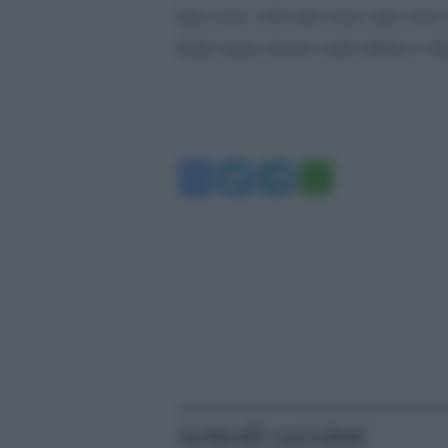
una casa, solo una casa; una casa 
della mano destra sulle labbra e li
Facebook
Twitter
Telegram
WhatsA
Articoli correlati