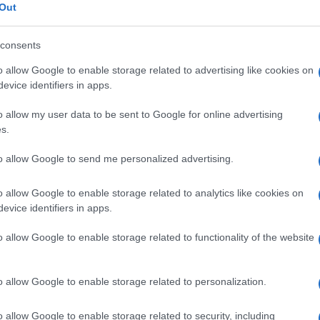
dall'e
Out
a si offre a uno di questi registi per un prossimo
tentat
servil
a farlo. Lavori saltuari, a giornata, che non gli
consents
europ
monto. Lei è nella lista di emergenza dal 2004,
dei m
o allow Google to enable storage related to advertising like cookies on
evice identifiers in apps.
è uno dei tanti a Palermo. Nella lista di
Tel 
ille nuclei familiari. Ad aspettarsi una casa
o allow my user data to be sent to Google for online advertising
signi
s.
attesa, la gente occupa la prima casa vuota che
nfiscati alla mafia e che tardano ad essere messi
to allow Google to send me personalized advertising.
giunta sta facendo una ricognizione dei beni
Vang
o allow Google to enable storage related to analytics like cookies on
come 
rda all’occasione che può offrire il patrimonio
evice identifiers in apps.
i sono lunghi, e accade che una coppia con figli
o allow Google to enable storage related to functionality of the website
all’oggi al domani passi dalla normalità alla
La sc
ta di stenti, ma c’era un tetto, l’acqua per lavare
o allow Google to enable storage related to personalization.
dell’
 spesa.
nume
o allow Google to enable storage related to security, including