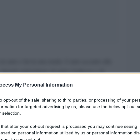
n auto e lui in una tenda. L’auto accanto alla
 litorale palermitano di antica bellezza e di
cilia l’estate è lunga e che per i due bambini
ocess My Personal Information
’auto sia un gioco. Antonio Dolcemascolo ha 33
n una casa poteva permettersela, poi, perso il
to opt-out of the sale, sharing to third parties, or processing of your per
formation for targeted advertising by us, please use the below opt-out s
to clemente di stelle di Palermo. I due bambini,
 selection.
anno sette e otto anni. E la Vita che ordina le
 that after your opt-out request is processed you may continue seeing i
o che in queste condizioni, Rosalia, la
ased on personal information utilized by us or personal information dis
 prior to your opt-out.