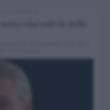
a sotto le stelle di Palermo
senza casa sotto le stelle
di nuovi poveri. La notte in macchina, con due figli, il
tuario. [Onofrio Dispenza]