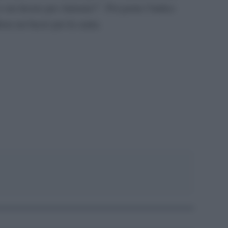
e un lavoro per Antonio!”. Poi porta l’indice
bera un bacio per la santa.
pp