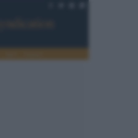
Sport
Tendenze