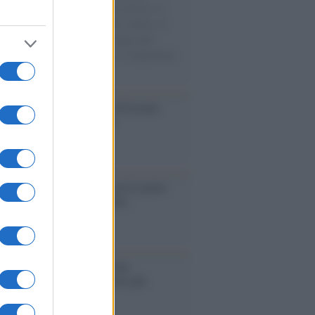
sercito israeliano. Una guerra atroce, il
ivo di disumanizzazione delle vittime, il
ismo del governo italiano e degli altri
ei, il ritorno al colonialismo. L'importanza
ovimenti.
Aviv /
La “vittoria totale” di Israele
fica una guerra senza fine
elo /
La vita si intreccia con le paure
il giorno succede alla notte
operta /
Oplontis, le vittime
eruzione del Vesuvio furono più
rose del previsto