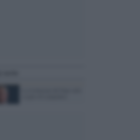
i anche
La rivoluzione del Papa sullo
scoglio di Lampedusa