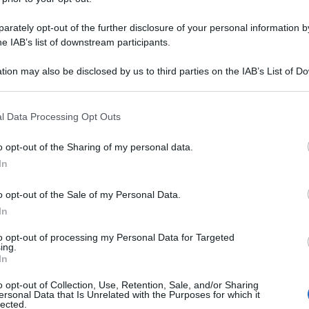
e a termine una gravidanza. Erano due gemelli,
e in un’auto sono troppi.
rately opt-out of the further disclosure of your personal information by
he IAB’s list of downstream participants.
a cercare una casa da occupare. Sfondare la porta,
Ulti
tion may also be disclosed by us to third parties on the IAB’s List of 
ta vita ormai da due mesi. Antonio e la sua
 that may further disclose it to other third parties.
 alla porta del Comune. Hanno ottenuto qualche
 that this website/app uses one or more Google services and may gath
l Data Processing Opt Outs
a, poi tutti nuovamente in auto. In questi giorni
including but not limited to your visit or usage behaviour. You may click 
 to Google and its third-party tags to use your data for below specifi
a. Ci sono Ciprì, Lo Cascio e la Quatriglio.
o opt-out of the Sharing of my personal data.
ogle consent section.
In
rì si annuncia bellissimo. “Un capolavoro!”, mi
sseggia per le vie del centro storico ad
o opt-out of the Sale of my Personal Data.
i una politica misera e analfabeta.
In
L'int
to opt-out of processing my Personal Data for Targeted
ing.
Gaza:
In
 mese. La favola spagnola che in Italia sembra
solle
o opt-out of Collection, Use, Retention, Sale, and/or Sharing
Il Se
ersonal Data that Is Unrelated with the Purposes for which it
barch
lected.