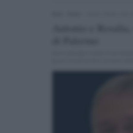
Home
>
Notizie
>
Antonio e Rosalia, senza cas
Antonio e Rosalia, 
di Palermo
Storia (purtroppo) comune di una famiglia 
giorno a cercare un tetto e un lavoro sal