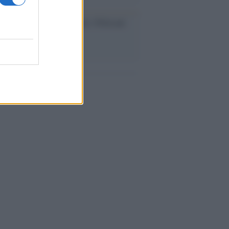
dagliere /
Europei di nuoto: Pellecani
 una super Italia