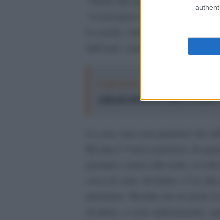
“Erano due gemelli – ricorda Rosali
authenti
–li avrò persi sicuramente per gli s
la scuola, i bambini dovranno cont
dall’auto, senza una cosa calda a 
Leggi anche:
"Logos. Parole dal Me
culturale diretta da Nadia Terranov
La casa, una casa qualsiasi che abb
Rosalia è l’unico pensiero, da qua
prendere sonno) alla notte, avvolti 
cocci di vetro. In fondo c’è la citt
protettrice. Rosalia che ne porta i
di dietro, si sono addormentati, og