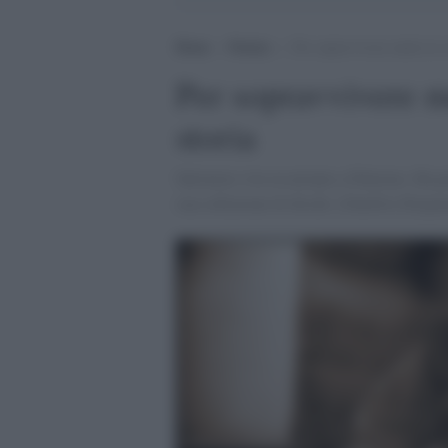
Home
>
Notizie
>
Per sopravvivere mette in v
Per sopravvivere me
storia
Salvatore vive in un'auto a Palermo. Ha pe
sua collezione di dischi. [Onofrio Dispe