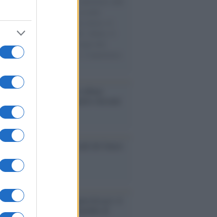
natore M5S racconta la sua esperienza sulle
e cariche di aiuti umanitari assalite
sercito israeliano. Una guerra atroce, il
ivo di disumanizzazione delle vittime, il
ismo del governo italiano e degli altri
ei, il ritorno al colonialismo. L'importanza
ovimenti.
bum /
"Timeless", il nuovo album
mo di Prince racconta quattro decenni
eatività
ale 2030: espansione, stadi del futuro
sfide FIFA
augurazione /
Cuneo inaugura Esseci: il
 polo culturale nell’ex ospedale di