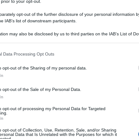
 prior to your opt-out.
 i piedi del monumento che ricorda Falcone e
rately opt-out of the further disclosure of your personal information by
 riproduzioni in bronzo degli uomini migliori
he IAB’s list of downstream participants.
 fermare i progetti terroristici della mafia.
tion may also be disclosed by us to third parties on the IAB’s List of 
tore Ingrassia col racconto di questa sua vita che
 that may further disclose it to other third parties.
Ulti
gorgo della povertà.
 that this website/app uses one or more Google services and may gath
l Data Processing Opt Outs
including but not limited to your visit or usage behaviour. You may click 
 to Google and its third-party tags to use your data for below specifi
nza figli, Salvatore ha perso tutto.
o opt-out of the Sharing of my personal data.
ogle consent section.
nza lavoro e senza casa, tutto nel giro di pochi
In
è ritrovato a dover vivere in auto, una vecchia
o opt-out of the Sale of my Personal Data.
 Volturno. Per attraversare il presente fatto di
In
e volte al giorno, Salvatore ha scelto di mettere
to opt-out of processing my Personal Data for Targeted
ing.
he gli è rimasto del suo passato. Ha steso un telo
L'int
In
Gaza:
hi, i suoi libri, i suoi dischi. Con quello che
solle
o opt-out of Collection, Use, Retention, Sale, and/or Sharing
 di benzina.
ersonal Data that Is Unrelated with the Purposes for which it
lected.