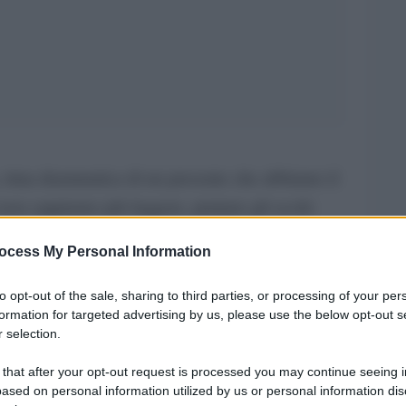
 rima drammatica di un presente che abbiamo il
i non sappiamo più leggere, puntare gli occhi
asma. Ma dobbiamo rialfabetizzare i nostri occhi e
ocess My Personal Information
e, quel vecchio muscolo?
to opt-out of the sale, sharing to third parties, or processing of your per
mi sembra impossibile che mi sia ridotto così. Ho
formation for targeted advertising by us, please use the below opt-out s
 e oggi non ho nulla”. Oggi a Palermo c’è il
 selection.
gina il freddo. Via Volturno è vicina al Palazzo
 that after your opt-out request is processed you may continue seeing i
ased on personal information utilized by us or personal information dis
 di vivere. Ha scelto l’atrio del Palazzo dei