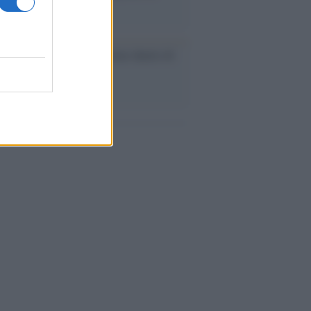
a Croce
ca /
Love Sensation, il primo duetto di
nna e Kylie Minogue