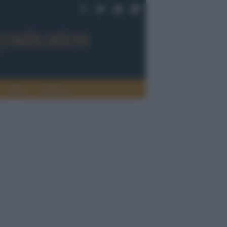
Sport
Tendenze