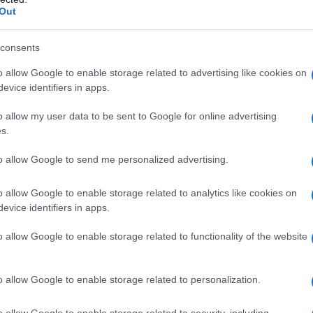
Il Se
Out
barch
dall'e
aria Lai a Balla, le mostre da non perdere in Italia
tentat
consents
servil
o allow Google to enable storage related to advertising like cookies on
europ
ce Salvatore, jeans, giubotto e cappello di lana,
evice identifiers in apps.
dei m
– Ero un grande appassionato di lirica e musica
o allow my user data to be sent to Google for online advertising
L'al
s.
 in vendita. Ero appassionato, dice Salvatore,
postu
e che in cuore ha ma che è stato costretto a
di cr
to allow Google to send me personalized advertising.
 uomo. Un giorno dopo l’altro va via un pezzetto
o allow Google to enable storage related to analytics like cookies on
che va via, questo vuol dire poter mangiare a
evice identifiers in apps.
Mondi
libri, ma non c’è altro da fare.
e le 
o allow Google to enable storage related to functionality of the website
a anche le vecchie zie da curare, per ripagarle
Alla loro morte, si è ritrovato in strada, con il
o allow Google to enable storage related to personalization.
L'in
o le porte in faccia. Poco il lavoro disponibile,
nuovo
o allow Google to enable storage related to security, including