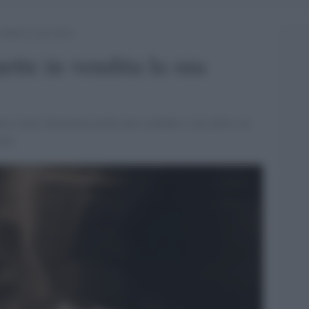
endita la sua storia
tte in vendita la sua
rso tutto. Racimola pochi euro cedendo i suoi libri e la
nza]