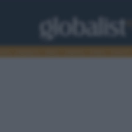
omia
Intelligence
Media
Ambiente
Cultura
Scienza