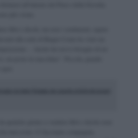
fermarsi all’interno del Parco della Favorita.
sono più vicine.
e libri e dischi, ma non i sentimenti, sapete
avanti alla sede di Biagio Conte ho visto un
disperazione… Anche lui aveva bisogno di un
evo, un posto in macchina”. Piccola, grande
 spot.
al unico in tutta l’Irpinia che guarda al di là dei propri
da qualche giorno a vendere libri e dischi sono
on ho mai avuto. Ci facciamo compagnia,