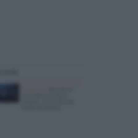
i anche
L'intervista /
Resistere al
vuoto della provincia e
colmarlo: il caso dell’Aps
People Involvement