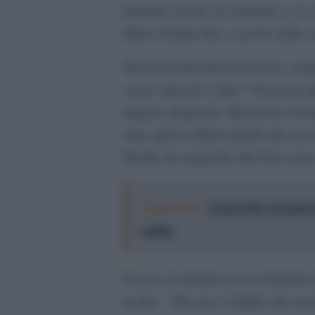
benzina, lascia via Volturno e va a 
Meno insidie dice, e poi le stelle 
Siccome Salvatore ha dovuto vender
cosa è riuscito a fare? “Una sera d
ragazzo disperato. Riconosco la 
tetto, gli ho offerto quello che av
Panda, da suggerire alla Fiat come
Leggi anche:
Torna il Pif, un festiv
confini
E così, al mattino in via Volturmo 
in due . “Per me è il figlio che n