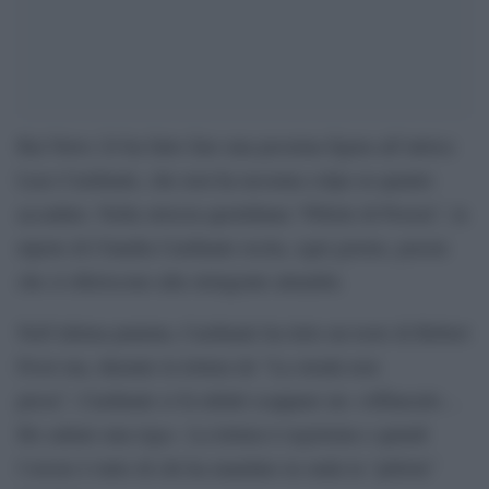
Rai News 24 ha fatto fare una pessima figura all’attrice
Luce Cardinale, che non ha nessuna colpa su quanto
accaduto. Nella striscia quotidiana “Pillole di Poesia”, la
nipote di Claudia Cardinale recita, ogni giorno, poesie
che si riferiscono alla stringente attualità.
Nell’ultima puntata, Cardinale ha letto un testo di Robert
Frost ma, durante la lettura de “La strada non
presa”, Cardinale si fa infatti scappare un «Affanculo…
Ho saltato una riga». La lettura è registrata e quindi
l’errore è tutto di chi ha mandato in onda la “pillola”