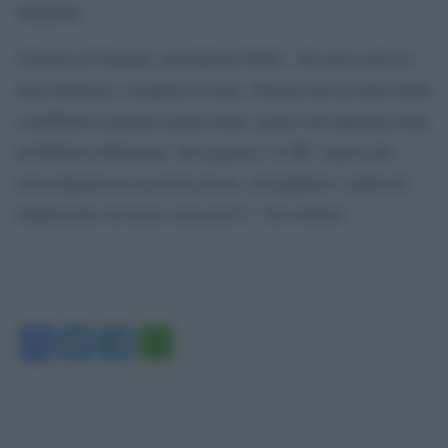
sbagliata
Vittorio di Trapani, presidente FNSI. «Tra poco più di 1
mese Rainews compirà 25 anni. Testata che ha fatto delle
credibilità il proprio punto forte, grazie all’impronta data
da Roberto Morrione. Ha ragione il CdR: siamo alla
terza figuraccia in pochi giorni, chi pagherà i danni di
reputazione di errori così gravi?», ha twittato.
Facebook
Twitter
Telegram
WhatsApp