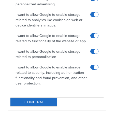
personalized advertising.
Giornale dello
Chi siamo
I want to allow Google to enable storage
Spettacolo
related to analytics like cookies on web or
Contributors
device identifiers in apps.
Wondernet
Facebook
I want to allow Google to enable storage
Giuliana Sgrena
related to functionality of the website or app.
Twitter
I want to allow Google to enable storage
Google News
related to personalization.
Mastodon
I want to allow Google to enable storage
related to security, including authentication
Cookie Policy
functionality and fraud prevention, and other
user protection.
Preferenze Privacy
CONFIRM