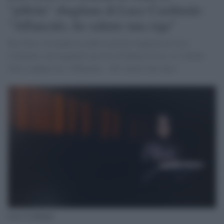
"pillola" sbagliata di Luce Cardinale:
"Affanculo, ho saltato una riga"
Rai News 24 manda in onda la pillola sbagliata di Luce
Cardinale, che leggendo un testo di Robert Frost, si è infatti
fatta scappare un «Affanculo…Ho saltato una riga».
Luce Cardinale