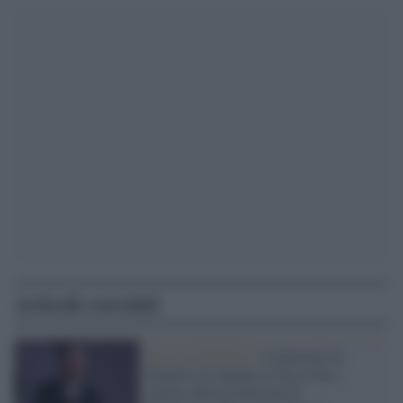
Articoli correlati
Servizio Pubblico /
Il direttore di
Rainews24 impone al Tg la falsa
notizia dell'assoluzione di