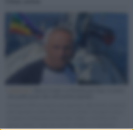
Ultime notizie
L'intervista /
Marco Croatti e la Flottilla per Gaza: le nostre
vele gonfie grazie alla sollevazione popolare
Il Senatore M5S racconta la sua esperienza sulle barche cariche di
aiuti umanitari assalite dall'esercito israeliano. Una guerra atroce,
il tentativo di disumanizzazione delle vittime, il servilismo del
governo italiano e degli altri europei, il ritorno al colonialismo.
L'importanza dei movimenti.