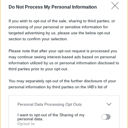
Do Not Process My Personal Information
Il caso /
Trump ha quasi esaurito l'arsenale Usa, ma il
tycoon smentisce
If you wish to opt-out of the sale, sharing to third parties, or
processing of your personal or sensitive information for
targeted advertising by us, please use the below opt-out
section to confirm your selection.
Chiesa /
Papa Leone XIV denuncia le violenze in Ucraina e
Russia e chiede il rispetto del diritto umanitario e della
Please note that after your opt-out request is processed you
diplomazia
may continue seeing interest-based ads based on personal
information utilized by us or personal information disclosed to
third parties prior to your opt-out.
Il centenario /
A L'Aquila arriva la mostra "Tito, 100 anni
You may separately opt-out of the further disclosure of your
attraverso la forma"
personal information by third parties on the IAB’s list of
downstream participants.
Personal Data Processing Opt Outs
This information may also be disclosed by us to third parties
Il medagliere /
Europei di nuoto: Pellecani guida una super
on the IAB’s List of Downstream Participants that may further
I want to opt-out of the Sharing of my
Italia
disclose it to other third parties.
personal data.
Opted In
Please note that this website/app uses one or more Google