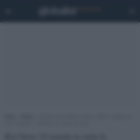
Home
>
Media
>
Rai News 24 manda in onda la “pillola” sbagliata di
Luce Cardinale: “Affanculo, ho saltato una riga”
Rai News 24 manda in onda la