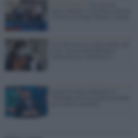
Servizio Pubblico /
Rai, prove di
regime: Rainews 24 trasmette in diretta
il comizio di Giorgia Meloni a Catania
Costo del lavoro in Arabia Saudita: pur
di non criticare Renzi Bellanova
cambia discorso a RaiNews24
Gerardo D’Amico di Rainews24:
“Diffondere fesserie pseudoscientifiche
sul Covid19 è criminale”