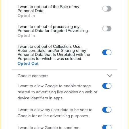
services and may gather and store information including but
I want to opt-out of the Sale of my
Personal Data.
not limited to your visit or usage behaviour. You may click to
Opted In
grant or deny consent to Google and its third-party tags to
use your data for below specified purposes in below Google
I want to opt-out of processing my
consent section.
Personal Data for Targeted Advertising.
Opted In
I want to opt-out of Collection, Use,
Retention, Sale, and/or Sharing of my
Personal Data that Is Unrelated with the
Purposes for which it was collected.
Opted Out
Syndication
Culture
Google consents
Salute
Globalist
I want to allow Google to enable storage
related to advertising like cookies on web or
Megachip
Globalscience
device identifiers in apps.
GiULia
Globalsport
I want to allow my user data to be sent to
Google for online advertising purposes.
Prima Pagina
I want to allow Google to send me