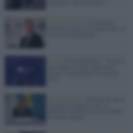
Delmastro:"Ho le mie fonti!"
Servizio Pubblico /
Le Pen perde e
RaiNews24 oscura la Francia e apre sul
festival Città Identitarie
Il caso /
Il Cdr di RaiNews: "Violata la
par condicio in favore della destra
mentre si minimizzano le cariche di
Pisa"
Servizio Pubblico /
Muoiono gli operai
a Firenze e Navalny in cella: su
RaiNews in onda mezz'ora di comizio
di Giorgia Meloni