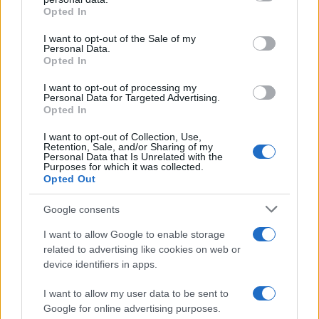
Opted In
Please note that this website/app uses one or more Google
services and may gather and store information including but
I want to opt-out of the Sale of my
Personal Data.
not limited to your visit or usage behaviour. You may click to
Opted In
grant or deny consent to Google and its third-party tags to
use your data for below specified purposes in below Google
I want to opt-out of processing my
consent section.
Personal Data for Targeted Advertising.
Opted In
I want to opt-out of Collection, Use,
Retention, Sale, and/or Sharing of my
Personal Data that Is Unrelated with the
Purposes for which it was collected.
Opted Out
Syndication
Culture
Google consents
Salute
Globalist
I want to allow Google to enable storage
related to advertising like cookies on web or
Megachip
Globalscience
device identifiers in apps.
GiULia
Globalsport
I want to allow my user data to be sent to
Google for online advertising purposes.