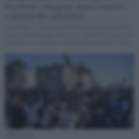
Facebook e Istagram messi a tacere i
contenuti filo-palestinesi
Le politiche e i sistemi di moderazione dei contenuti di Meta
stanno mettendo sempre più a tacere i contenuti filo-palestinesi
su Facebook e Instagram, ha affermato Human Rights Watch (
Guerra di Gaza