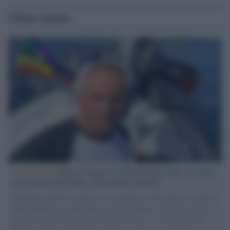
Ultime notizie
L'intervista /
Marco Croatti e la Flottilla per Gaza: le nostre
vele gonfie grazie alla sollevazione popolare
Il Senatore M5S racconta la sua esperienza sulle barche cariche di
aiuti umanitari assalite dall'esercito israeliano. Una guerra atroce,
il tentativo di disumanizzazione delle vittime, il servilismo del