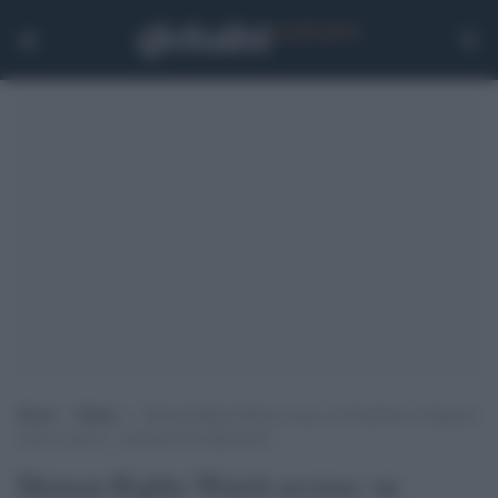
Home
>
Media
>
Human Rights Watch accusa: su Facebook e Istagram
messi a tacere i contenuti filo-palestinesi
Human Rights Watch accusa: su