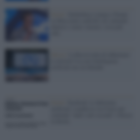
Social /
Zuckerberg si piega a Trump:
su Meta meno controllo sui contenuti
dannosi e meno 'censura', ossia più
odio
Mosca /
La Russia tenta di influenzare
le elezioni Usa con l'intelligenza
artificiale ma sta fallendo
Social /
Facebook: la 'deficienza
artificiale' scambia la via Crucis per
contenuti "nudi o atti sessuali" e blocca
la diretta