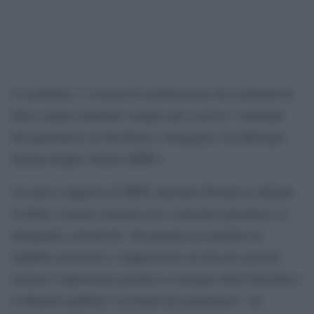
Le politiche e i sistemi di moderazione dei contenuti di
Meta stanno mettendo sempre più a tacere i contenuti
filo-palestinesi su Facebook e Instagram, ha affermato
Human Rights Watch (HRW).
Un nuovo rapporto di HRW intitolato Promesse infrante
di Meta: censura sistemica dei contenuti palestinesi su
Instagram e Facebook “documenta un modello di
indebita rimozione e soppressione di discorsi protetti,
inclusa l’espressione pacifica a sostegno della Palestina e
il dibattito pubblico sui diritti dei palestinesi”, ha