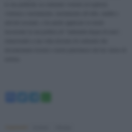
le sue politiche su contenuti violenti ed espliciti,
violenza e incitamento, incitamento all’odio, nudità e
attività sessuale, e ha anche applicato in modo
incoerente la sua politica di “indennità degna di nota”,
rimuovendo a sua volta dozzine di contenuti che
documentano lesioni e morte palestinesi che ha valore di
notizia.
Facebook
Twitter
Telegram
WhatsApp
Argomenti:
facebook
Palestina