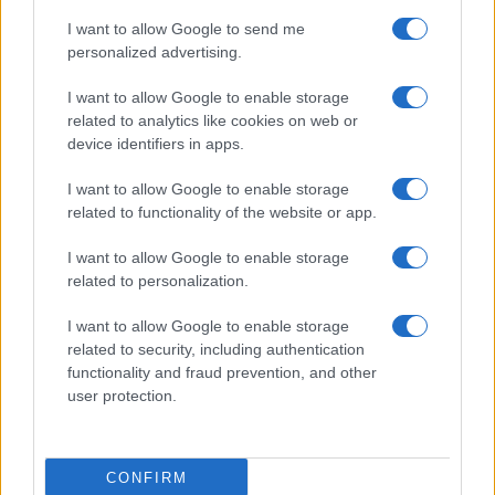
Prima Pagina
I want to allow Google to send me
personalized advertising.
Giornale dello
Chi siamo
I want to allow Google to enable storage
Spettacolo
related to analytics like cookies on web or
Contributors
device identifiers in apps.
Wondernet
Facebook
I want to allow Google to enable storage
Giuliana Sgrena
related to functionality of the website or app.
Twitter
I want to allow Google to enable storage
Google News
related to personalization.
Mastodon
I want to allow Google to enable storage
related to security, including authentication
Cookie Policy
functionality and fraud prevention, and other
user protection.
Preferenze Privacy
CONFIRM