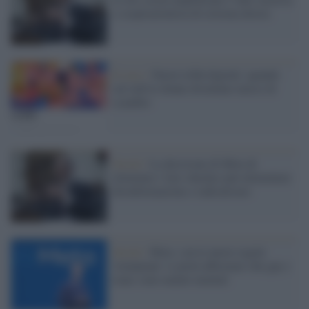
e cospirazionista di estrema destra
Il caso /
Nuove tribù digitali: quando
sul web le donne diventano merce di
scambio
Social /
La decisione di Meta di
eliminare i fact-checker può alimentare
disinformazione e radicalismo
Social /
Meta: con le nuove regole
'trumpiane' si potrà affermare che gay e
trans sono malati mentali