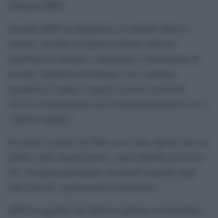
affermato HRW.
Secondo HRW, ha identificato sei modelli chiave di
censura, ciascuno ricorrente in almeno 100 casi:
rimozione di contenuti, sospensione o eliminazione di
account, incapacità di interagire con i contenuti,
incapacità di seguire o taggare account, restrizioni
sull’uso di funzionalità come Instagram/Facebook Live e
“shadow banning”.
Ha inoltre scoperto che Meta aveva fatto appello alla sua
politica sulle organizzazioni e sugli individui pericolosi,
che “incorpora pienamente gli elenchi designati dagli
Stati Uniti di” organizzazioni terroristiche “”.
HRW ha aggiunto che Meta ha applicato erroneamente