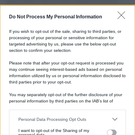
governo italiano e degli altri europei, il ritorno al colonialismo.
L'importanza dei movimenti.
Do Not Process My Personal Information
Il lutto /
Addio a Livio Berruti, leggenda dello sprint
italiano
If you wish to opt-out of the sale, sharing to third parties, or
processing of your personal or sensitive information for
targeted advertising by us, please use the below opt-out
section to confirm your selection.
Il libro /
Crescere significa pentirsi: l’immaturità degli
italiani tra berlusconismo, fascismo e nuove nostalgie
Please note that after your opt-out request is processed you
may continue seeing interest-based ads based on personal
information utilized by us or personal information disclosed to
third parties prior to your opt-out.
Memoria /
Quando Pasolini raccontava i minatori italiani in
You may separately opt-out of the further disclosure of your
Belgio dopo Marcinelle
personal information by third parties on the IAB’s list of
downstream participants.
Personal Data Processing Opt Outs
This information may also be disclosed by us to third parties
Il libro /
La letteratura che racconta l’estate
on the IAB’s List of Downstream Participants that may further
I want to opt-out of the Sharing of my
disclose it to other third parties.
personal data.