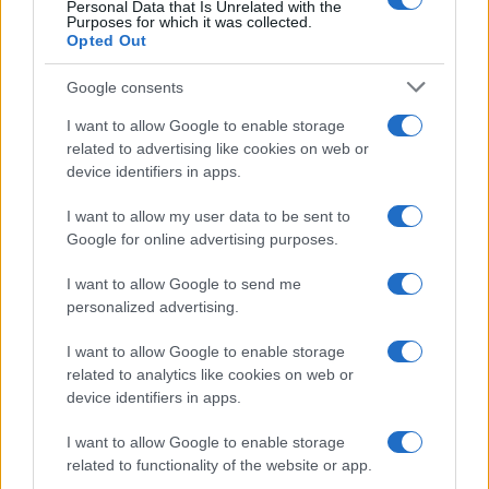
Personal Data that Is Unrelated with the
Purposes for which it was collected.
Opted Out
Syndication
Culture
Google consents
Salute
Globalist
I want to allow Google to enable storage
related to advertising like cookies on web or
Megachip
Globalscience
device identifiers in apps.
GiULia
Globalsport
I want to allow my user data to be sent to
Google for online advertising purposes.
Prima Pagina
I want to allow Google to send me
personalized advertising.
Giornale dello
Chi siamo
I want to allow Google to enable storage
Spettacolo
related to analytics like cookies on web or
Contributors
device identifiers in apps.
Wondernet
Facebook
I want to allow Google to enable storage
Giuliana Sgrena
related to functionality of the website or app.
Twitter