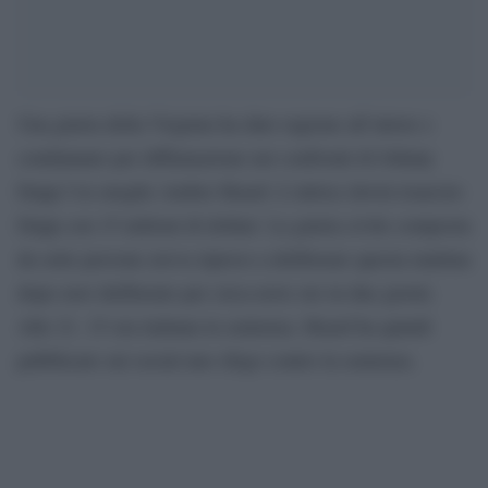
Una giuria della Virginia ha dato ragione all’attore e
condannato per diffamazione nei confronti di Johnny
Depp l’ex moglie Amber Heard. L’attrice dovrà risarcire
Depp con 15 milioni di dollari. La giuria civile composta
da sette persone aveva ripreso a deliberare questa mattina
dopo aver deliberato per circa nove ore in due giorni.
Alle 21. 15 ora italiana la sentenza. Heard ha quindi
pubblicato sui social uno sfogo contro la sentenza.