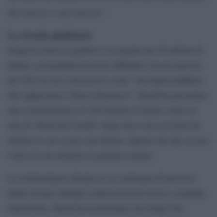
liberamente e apertamente”.
La vicenda giudiziaria
Depp ha citato in giudizio l’ex moglie per 50 milioni di
dollari, accusandola di averlo diffamato con un articolo
del 2018 in cui si descriveva come “una figura pubblica
che rappresenta l’abuso domestico”. Heard ha presentato
una controdenuncia di 100 milioni di dollari contro la
star di “Pirati dei Caraibi” dopo che il suo avvocato ha
definito le sue accuse una bufala. Ognuno dei due accusa
l’altro di aver distrutto la propria carriera.
Le testimonianze durante le sei settimane di processo
hanno incluso dettagli scabrosi del loro breve e instabile
matrimonio. Heard ha testimoniato che Depp l’ha