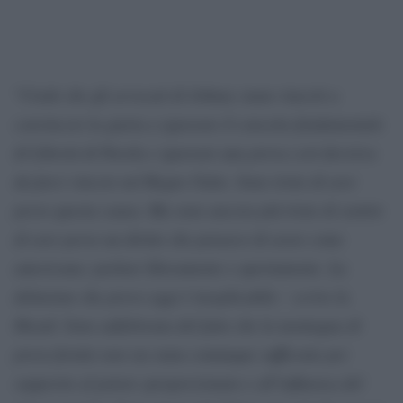
Credo che gli avvocati di Johnny siano riusciti a
“
convincere la giuria a ignorare il concetto fondamentale
di Libertà di Parola e ignorare una prova così decisiva
da farci vincere nel Regno Unito. Sono triste di aver
perso questa causa. Ma sono ancora più triste di sentire
di aver perso un diritto che pensavo di avere come
americana: parlare liberamente e apertamente.
La
delusione che provo oggi è inseplicabile – scrive la
Heard. Sono addolorata del fatto che la montagna di
prove fornite non sia stata comunque sufficente per
sopperire al potere sproporzionato e all’influenza del