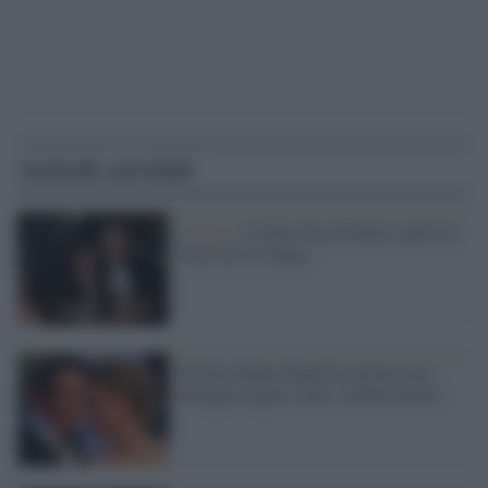
Articoli correlati
Cinema /
Il film Jean du Barry aprirà il
Festival di Cannes
Perché Johnny Depp ha iniziato una
battaglia legale contro Amber Heard