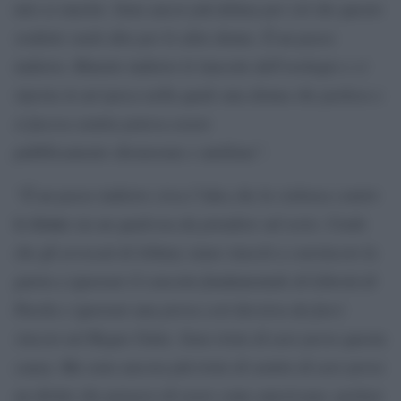
mio ex marito. Sono ancor più delusa per ciò che questo
verdetto vuole dire per le altre donne. È un passo
indietro. Rimette indietro le lancette dell’orologio e ci
riporta in un’epoca nella quale una donna che parlava e
si faceva sentire poteva essere
pubblicamente disonorata
e umiliata”.
“È un passo indietro circa l’idea che la violenza contr
o
sia un qualcosa da prendere sul serio.
Credo
le donne
che gli avvocati di Johnny siano riusciti a convincere la
giuria a ignorare il concetto fondamentale di Libertà di
Parola e ignorare una prova così decisiva da farci
vincere nel Regno Unito. Sono triste di aver perso questa
causa. Ma sono ancora più triste di sentire di aver perso
un diritto che pensavo di avere come americana: parlare