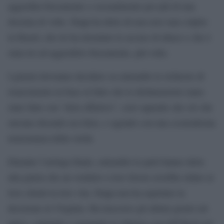
aggredita fisicamente o sessualmente per più di una
dozzina di volte. Depp ha detto di non aver mai colpito
la Heard, che lei ha inventato le accuse di abuso e che è
stata lei ad aggredirlo fisicamente, più volte.
I giurati dovranno decidere su entrambe le richieste di
risarcimento in base al fatto che le dichiarazioni siano
state fatte con “dolo effettivo”, cioè sapendo che ciò che
stavano dicendo era falso, o agendo con una sconsiderata
noncuranza della verità.
Durante l’arringa finale, entrambe le parti hanno detto
alla giuria che un verdetto a loro favore avrebbe ridato ai
loro clienti la loro vita. Depp non ha aspettato la
decisione in Virginia. Ha trascorso gli ultimi giorni sul
palco, cantando e suonando la chitarra con Jeff Beck nel