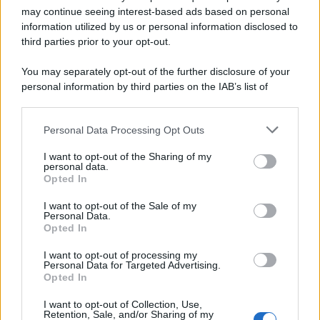
may continue seeing interest-based ads based on personal
information utilized by us or personal information disclosed to
third parties prior to your opt-out.
La scoperta /
Oplontis, le vittime dell’eruzione del Vesuvio
You may separately opt-out of the further disclosure of your
furono più numerose del previsto
personal information by third parties on the IAB’s list of
downstream participants.
Personal Data Processing Opt Outs
This information may also be disclosed by us to third parties
Il medagliere /
Europei di nuoto: Pellecani guida una super
on the IAB’s List of Downstream Participants that may further
I want to opt-out of the Sharing of my
Italia
disclose it to other third parties.
personal data.
Opted In
Please note that this website/app uses one or more Google
services and may gather and store information including but
I want to opt-out of the Sale of my
Personal Data.
not limited to your visit or usage behaviour. You may click to
Opted In
grant or deny consent to Google and its third-party tags to
use your data for below specified purposes in below Google
I want to opt-out of processing my
consent section.
Personal Data for Targeted Advertising.
Opted In
I want to opt-out of Collection, Use,
Retention, Sale, and/or Sharing of my