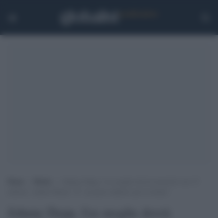
Home
>
Media
>
Johnny Depp, l’ex moglie dovrà risarcirlo con 15
milioni. Amber Heard: “E’ un passo indietro per le donne”
Johnny Depp, l'ex moglie dovrà