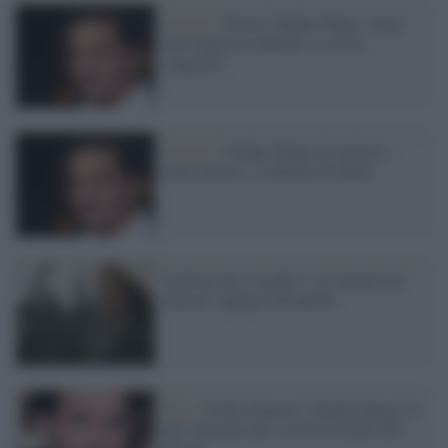
Gossip /
Povero Johnny Depp: ormai
non impara le battute e se le fa
suggerire
Gossip /
Johnny Depp sul lastrico,
spese pazze e 4 milioni di debiti
In Pirati dei Caraibi 5: la vendetta di
Salazar riappare Elizabeth
Foto /
Follie d'amore, Johnny Depp e il
dito mozzato per scrivere insulti alla