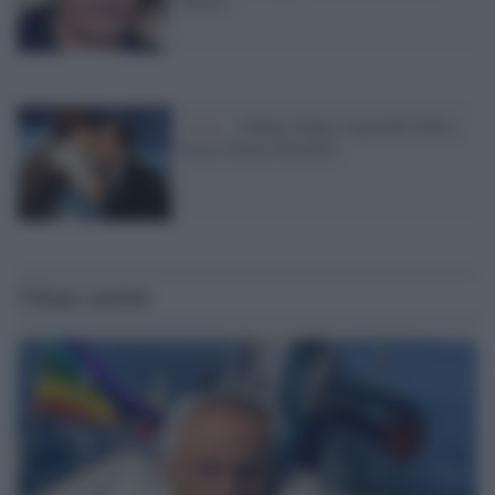
Heard
Video /
Johnny Depp sorprende Pink e
bacia Jimmy Kimmel
Ultime notizie