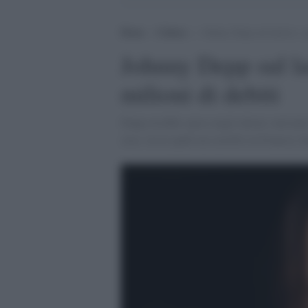
Home
>
Cultura
>
Johnny Depp sul lastrico, s
Johnny Depp sul la
milioni di debiti
Depp avrebbe speso negli ultimi vent'anni
case, tra le quali un castello in Francia, ba