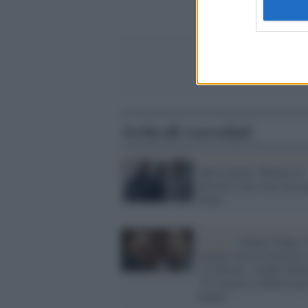
Articoli correlati
Spese pazze: Marino in
procura, non sono mie q
firme
Il caso /
Johnny Depp, l'
moglie dovrà risarcirlo 
15 milioni. Amber Hear
"E' un passo indietro per
donne"