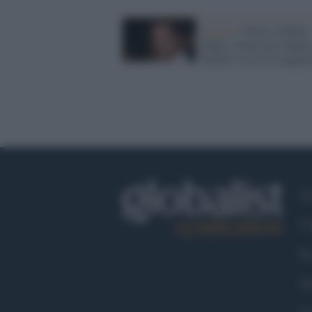
Gossip /
Povero Johnny
Depp: ormai non impara
battute e se le fa sugger
Ch
Co
Fa
Tw
Go