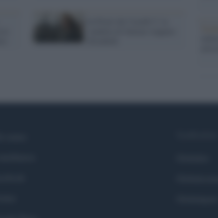
In Pirati dei Caraibi 5: la
Tend
 le
vendetta di Salazar riappare
onlin
ire
Elizabeth
artic
Syndication
i siamo
ntributors
Globalist
cebook
Globalscie
itter
Globalsport
ogle News