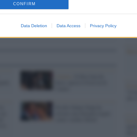
barch
CONFIRM
dall'e
tentat
servil
Data Deletion
Data Access
Privacy Policy
europ
dei m
Musi
Cinema /
Il film Jean du
uelle
Barry aprirà il Festival di
Il ri
Cannes
"Cron
che s
ex
Perché Johnny Depp ha
con
iniziato una battaglia legale
d:
contro Amber Heard
Lo st
 le
anche
dietr