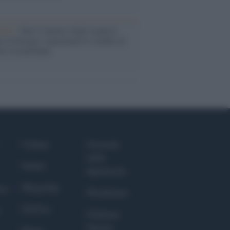
enze /
Sale il numero degli acquisti
e in Europa e aumentano le vendite di
oli second hand
Culture
Giornale
dello
Salute
Spettacolo
Megachip
nce
Wondernet
GiULia
Giuliana
Sgrena
Prima