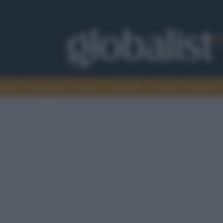
omia
Intelligence
Media
Ambiente
Cultura
Scienza