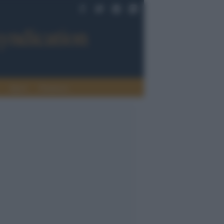
Sport
Tendenze