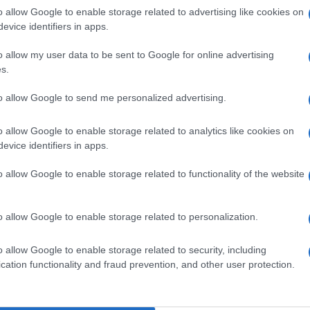
o allow Google to enable storage related to advertising like cookies on
 The Management Group di getire male le sue
evice identifiers in apps.
5 milioni di dollari ma l’agenzia ha presentato
o allow my user data to be sent to Google for online advertising
sentato la lista delle spese aggiungendo che in
s.
Ulti
pp da se stesso e chiedendo 4 milioni all’attore
to allow Google to send me personalized advertising.
 ex moglie Amber Heard dopo il loro divorzio.
o allow Google to enable storage related to analytics like cookies on
evice identifiers in apps.
o allow Google to enable storage related to functionality of the website
pp
o allow Google to enable storage related to personalization.
L'int
ne 15: a Siracusa dal 2 al 20 settembre
o allow Google to enable storage related to security, including
Gaza:
cation functionality and fraud prevention, and other user protection.
solle
Il Se