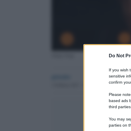
Johnny Depp
Do Not Pr
If you wish 
globalist
sensitive in
confirm your
1 Febbraio 2017 - 16.13
Please note
based ads b
third parties
You may sepa
parties on t