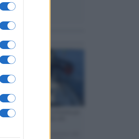
me notizie
ervista /
Marco Croatti e la Flottilla per
 le nostre vele gonfie grazie alla
vazione popolare
natore M5S racconta la sua esperienza sulle