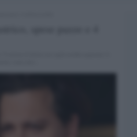
pese pazze e 4 milioni di debiti
strico, spese pazze e 4
 75 milioni di dollari con i quali avrebbe acquistato 14
rche e tanto altro...