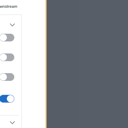
Downstream
er and store
to grant or
ed purposes