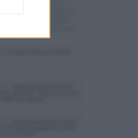
e cariche di aiuti umanitari assalite
sercito israeliano. Una guerra atroce, il
ivo di disumanizzazione delle vittime, il
ismo del governo italiano e degli altri
ei, il ritorno al colonialismo. L'importanza
ovimenti.
ca /
Al maestro Francesco Guccini
cordo /
Quando Guccini raccontava le
ache epafaniche": l'intervista all'artista
i definiva un 'narratore'
udio /
Disinformazione russa e destra:
 la macchina propagandistica di Putin
o la crisi di Ceuta