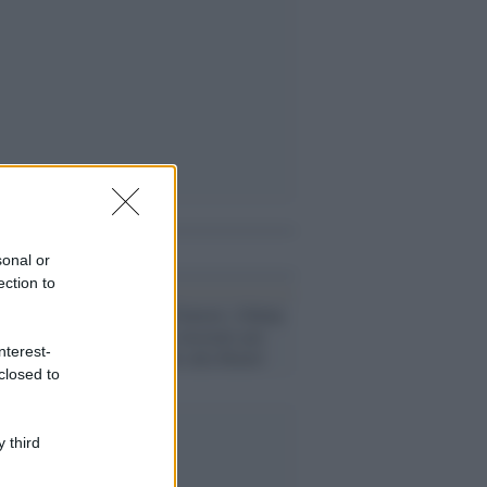
i anche
sonal or
ection to
Foto /
Follie d'amore, Johnny
Depp e il dito mozzato per
nterest-
scrivere insulti alla Heard
closed to
 third