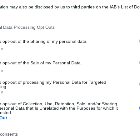
tion may also be disclosed by us to third parties on the IAB’s List of 
 that may further disclose it to other third parties.
 that this website/app uses one or more Google services and may gath
l Data Processing Opt Outs
including but not limited to your visit or usage behaviour. You may click 
 to Google and its third-party tags to use your data for below specifi
o opt-out of the Sharing of my personal data.
ogle consent section.
In
 dopo il divorzio ora sarebbe sul lastrico con
o opt-out of the Sale of my Personal Data.
 dopo aver speso per vent’anni 2 milioni di dollari
In
 la società che ha gestito per 17 anni le sue
to opt-out of processing my Personal Data for Targeted
ing.
l’attore dei Pirati dei Caraibi viste le sue spese
In
avrebbe speso negli ultimi vent’anni 75 milioni
o opt-out of Collection, Use, Retention, Sale, and/or Sharing
stato 14 case, tra le quali un castello in Francia,
ersonal Data that Is Unrelated with the Purposes for which it
lected.
Out
 45 vetture di lusso e speso 700 mila dollari per
chitarre e quadri di pittori importanti come Andy
consents
 anche uno staff di 40 persone. Johnny Depp il