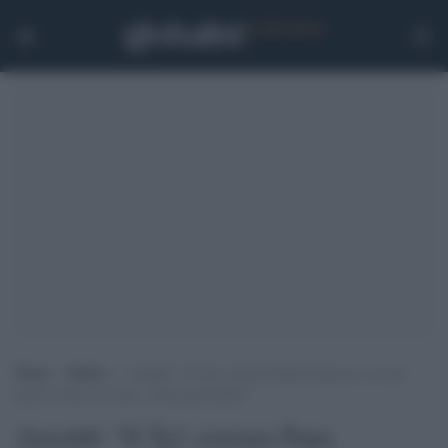
Home
>
Media
>
Anzaldi: “Il Tg1 censura Papa Francesco e le sue
parole contro le armi, è senza precedenti”
Anzaldi: "Il Tg1 censura Papa