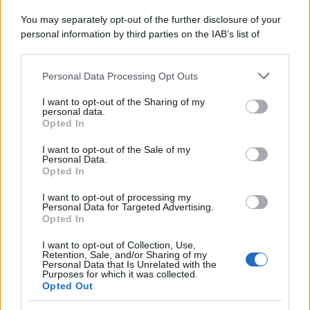
Il ricordo /
Le radici di Francesco Guccini
You may separately opt-out of the further disclosure of your
personal information by third parties on the IAB’s list of
downstream participants.
Personal Data Processing Opt Outs
This information may also be disclosed by us to third parties
L'anniversario /
90 anni di Yves Saint Laurent, tra moda e
on the IAB’s List of Downstream Participants that may further
I want to opt-out of the Sharing of my
scandali
disclose it to other third parties.
personal data.
Opted In
Please note that this website/app uses one or more Google
services and may gather and store information including but
I want to opt-out of the Sale of my
Personal Data.
not limited to your visit or usage behaviour. You may click to
Opted In
grant or deny consent to Google and its third-party tags to
use your data for below specified purposes in below Google
I want to opt-out of processing my
consent section.
Personal Data for Targeted Advertising.
Opted In
I want to opt-out of Collection, Use,
Retention, Sale, and/or Sharing of my
Personal Data that Is Unrelated with the
Purposes for which it was collected.
Opted Out
Syndication
Culture