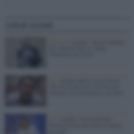
Articoli correlati
Intervista /
Anzaldi: "Storace ammette
che 4 direttori Rai su 7 fanno
riferimento alla destra"
Rai /
Anzaldi replica a Lucio Presta:
"Mi tira in ballo ma io non l'ho mai
nominato. Lui deve pensare e poi dire"
FdI /
Anzaldi: “Nei Tg della Rai
Meloni ha molto più spazio di quanto
dovrebbe”