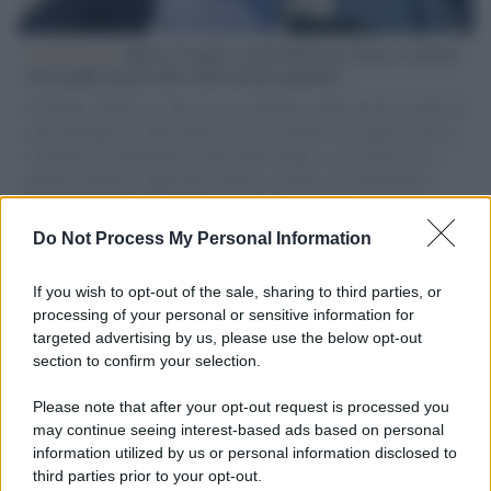
L'intervista /
Marco Croatti e la Flottilla per Gaza: le nostre
vele gonfie grazie alla sollevazione popolare
Il Senatore M5S racconta la sua esperienza sulle barche cariche di
aiuti umanitari assalite dall'esercito israeliano. Una guerra atroce,
il tentativo di disumanizzazione delle vittime, il servilismo del
governo italiano e degli altri europei, il ritorno al colonialismo.
L'importanza dei movimenti.
Do Not Process My Personal Information
Palestina /
Il Board of Peace di Trump assegna il primo
contratto per un rudimentale avamposto militare a Gaza
If you wish to opt-out of the sale, sharing to third parties, or
processing of your personal or sensitive information for
targeted advertising by us, please use the below opt-out
section to confirm your selection.
L'evento /
La Sila diventa un palcoscenico naturale: nasce “A
Farla Amare Comincia Tu – Opera Sila”
Please note that after your opt-out request is processed you
may continue seeing interest-based ads based on personal
information utilized by us or personal information disclosed to
third parties prior to your opt-out.