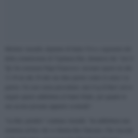
Michele Anzaldi, deputato di Italia Viva e segretario del
della commissione di Vigilanza Rai, denuncia che “ieri il
Tg1 ha censurato Papa Francesco: nessuno spazio né alle
13.30 né alle 20 alle sue dure parole contro le armi e la
guerra. Un caso senza precedenti, mai il tg di Rai1 aveva
negato spazio addirittura al Santo Padre, per quanto le
sue accuse possano apparire scomode”.
“La Rai, peraltro” continua Anzaldi, “ha addirittura una
struttura ad hoc che si chiama Rai Vaticano. Che succede