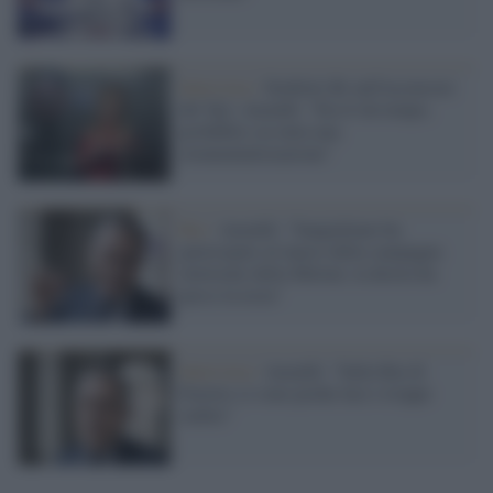
Intervista /
Simbolo Br nell'ascensore
del Tg2, Anzaldi: "Era lì da tempo,
probabile sia tutta una
strumentalizzazione"
Rai /
Anzaldi: "Sangiuliano ha
partecipato al lancio della campagna
elettorale della Meloni, la destra ha
perso la testa"
Intervista /
Anzaldi: "Sulla Rai di
Fuortes ci sono poche luci e troppe
ombre"