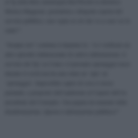
al Tg della Rete ammiraglia Rai?Perché la direttrice
Monica Maggioni, giornalista e dirigente esperta del
servizio pubblico, non vigila su ciò che va (e non va) in
onda?”.
“Sempre ieri” continua il deputato Iv, “si è verificato un
altro episodio imbarazzante di cattiva informazione: il
servizio del Tg1 su Conte e il presunto spionaggio russo
durante il covid non ha mai citato né ‘spie’ né
‘spionaggio’. Impossibile capire di cosa si stesse
parlando, a proposito dell’audizione al Copasir dell’ex
presidente del Consiglio. Una pagina da manuale della
disinformazione. Questa è informazione pubblica?”