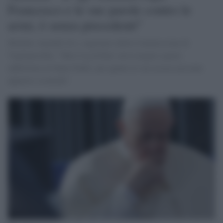
Francesco e le sue parole contro le
armi, è senza precedenti"
Michele Anzaldi (Iv), segretario della Commissione di
Vigilanza Rai: "Mai il tg di Rai1 aveva negato spazio
addirittura al Santo Padre, per quanto le sue accuse possano
apparire scomode”.