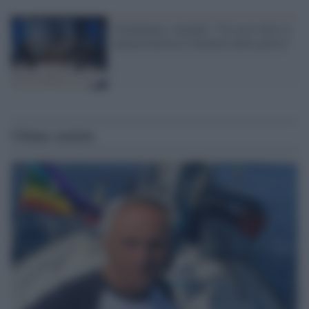
Cartabianca, Anzaldi: "Un circo dove si
spettacolarizza il dramma della guerra"
Ultime notizie