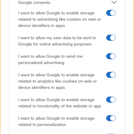
Google consents
Salute
Globalist
I want to allow Google to enable storage
related to advertising like cookies on web or
Megachip
Globalscience
device identifiers in apps.
GiULia
Globalsport
I want to allow my user data to be sent to
Google for online advertising purposes.
Prima Pagina
I want to allow Google to send me
personalized advertising.
Giornale dello
Chi siamo
I want to allow Google to enable storage
Spettacolo
related to analytics like cookies on web or
Contributors
device identifiers in apps.
Wondernet
Facebook
I want to allow Google to enable storage
Giuliana Sgrena
related to functionality of the website or app.
Twitter
I want to allow Google to enable storage
Google News
related to personalization.