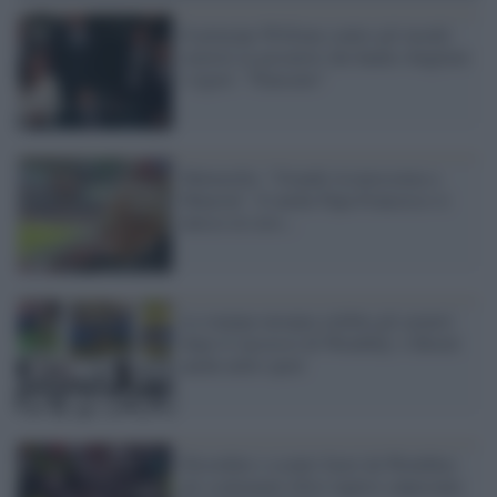
Il principe William contro gli insulti
razzisti ai giocatori che hanno sbagliato
i rigori: "Nauseato"
Mattarella: "Grande riconoscenza a
Mancini". E anche Papa Francesco si
unisce al coro...
La stampa europea celebra gli azzurri
dopo il successo di Wembley: è Brexit
anche nello sport
Disordini e scontri fuori da Wembley:
gli scalmanati tifosi inglesi calpestano