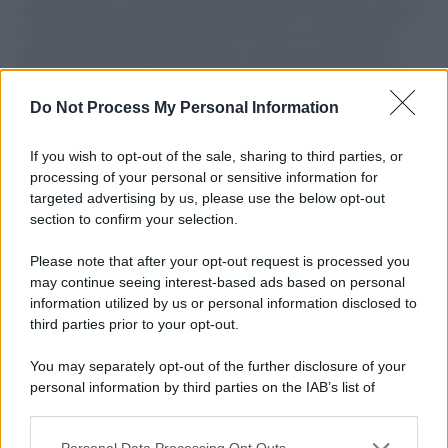
aiuti umanitari assalite dall'esercito israeliano. Una guerra atroce,
il tentativo di disumanizzazione delle vittime, il servilismo del
governo italiano e degli altri europei, il ritorno al colonialismo.
L'importanza dei movimenti.
Do Not Process My Personal Information
Cinema /
James Gray, dopo “I padroni della notte” torna alla
mafia russa con “Paper Tiger”
If you wish to opt-out of the sale, sharing to third parties, or
processing of your personal or sensitive information for
targeted advertising by us, please use the below opt-out
section to confirm your selection.
L'evento /
Papa Leone XIV all'Unesco: storica visita a Parigi
il 25 settembre
Please note that after your opt-out request is processed you
may continue seeing interest-based ads based on personal
information utilized by us or personal information disclosed to
third parties prior to your opt-out.
L'inchiesta /
Attentato a Ranucci, arrestato Valter Lavitola:
You may separately opt-out of the further disclosure of your
per la procura è il mandante
personal information by third parties on the IAB’s list of
downstream participants.
Personal Data Processing Opt Outs