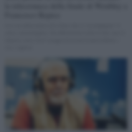
la telecronaca della finale di Wenbley a
Francesco Repice
Lui è un radiocronista ed è l'unico che sa "accompagnare" il
calcio, emozionandoci. Ma difficilmente la Rai lo farà: non c'è
fantasia e non si ha il coraggio di toccare le parrocchiette, i
vizi, i capricci