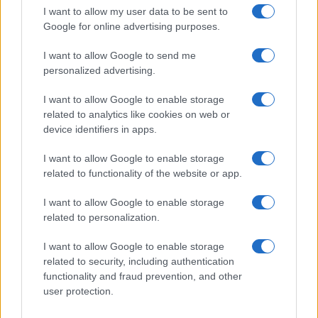
GiULia
Globalsport
I want to allow my user data to be sent to
Google for online advertising purposes.
Prima Pagina
I want to allow Google to send me
personalized advertising.
Giornale dello
Chi siamo
I want to allow Google to enable storage
Spettacolo
related to analytics like cookies on web or
Contributors
device identifiers in apps.
Wondernet
Facebook
I want to allow Google to enable storage
Giuliana Sgrena
related to functionality of the website or app.
Twitter
I want to allow Google to enable storage
Google News
related to personalization.
Mastodon
I want to allow Google to enable storage
related to security, including authentication
Cookie Policy
functionality and fraud prevention, and other
user protection.
Preferenze Privacy