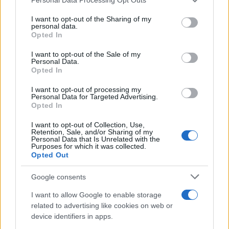
This information may also be disclosed by us to third parties
Il ritrovamento /
La moneta che vide l'invasione Cartagine in
on the IAB’s List of Downstream Participants that may further
I want to opt-out of the Sharing of my
Sicilia
disclose it to other third parties.
personal data.
Opted In
Please note that this website/app uses one or more Google
services and may gather and store information including but
I want to opt-out of the Sale of my
Personal Data.
not limited to your visit or usage behaviour. You may click to
Opted In
grant or deny consent to Google and its third-party tags to
use your data for below specified purposes in below Google
I want to opt-out of processing my
consent section.
Personal Data for Targeted Advertising.
Opted In
I want to opt-out of Collection, Use,
Retention, Sale, and/or Sharing of my
Personal Data that Is Unrelated with the
Purposes for which it was collected.
Opted Out
Syndication
Culture
Google consents
Salute
Globalist
I want to allow Google to enable storage
related to advertising like cookies on web or
Megachip
Globalscience
device identifiers in apps.