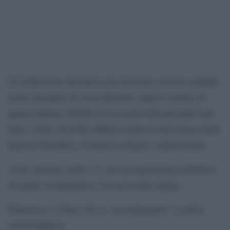
Se la Rai fosse una barca non sfasciata, ma ben condotta
anche dal punto di vista editoriale, dopo le notizie di
questa mattina, farebbe di necessità virtù provando una
felice virata: dovrebbe affidare anche la telecronaca della
finale di Wembley a Francesco Repice, radiocronista.
A lui, insieme, radio e tv, per un esperimento mediatico
sul quale scommetterei. Un sasso nello stagno.
Francesco e l’unico che sa “accompagnare” il calcio,
emozionandoci.