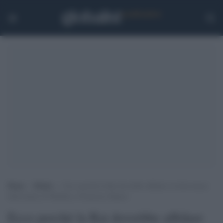
Home
>
Media
>
Ecco perché la Rai dovrebbe affidare la telecronaca
della finale di Wenbley a Francesco Repice
Ecco perché la Rai dovrebbe affidare