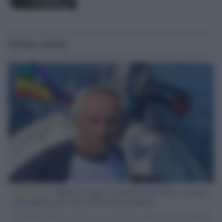
Ultime notizie
L'intervista /
Marco Croatti e la Flottilla per Gaza: le nostre
vele gonfie grazie alla sollevazione popolare
Il Senatore M5S racconta la sua esperienza sulle barche cariche di