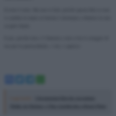
Il resto è noia. Ma non si farà, perché questa Rai se non
si cambia la mano al timone è destinata a sbattere in uno
scoglio fatale.
E poi, perché non c’è fantasia e non si ha il coraggio di
toccare le parrocchiette, i vizi, i capricci
Facebook
Twitter
Telegram
WhatsApp
Leggi anche:
I documentari Rai che raccontano
l'Italia: da Mennea, a Tina Anselmi sino a Renzo Piano