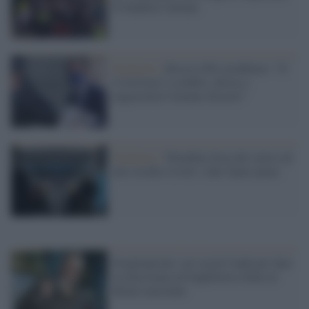
le bandiere italiane
Pandemia /
Boccia (Pd) arrabbiato: "Il
Covid non è sconfitto, destra e
nagazionisti faranno disastri"
Pandemia /
Wembley festa del calcio ad
alto rischio Covid: i dati fanno paura
#vogliopizzul: sui social l'onda per dare
la telecronaca di Inghilterra-Italia al
Bruno nazionale