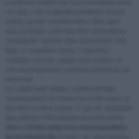
la confusione mediatica che vortica furiosamente intorno
a tre righe, è pura avanguardia giornalistica: massimo
risultato, per tutti, con minimo sforzo. Basta sapere
quale sia il limite e, titolo dopo titolo, Libero abbassa
continuamente l’asticella. Dalla ‘patata bollente’ della
Raggi, al ‘comandano i terroni’, l’importante è
sconvolgere, scioccare, generare fiumi di parole e di
click che monopolizzano l’attenzione dell’Italia per due
orette buone.
Poi si andrà avanti: denunce, richiami dell’ordine,
commenti politici e poi domani sarà un altro giorno, un
altro titolo, un nuovo scandalo. E i gay che ‘aumentando’
fanno abbassare il Pil rimarranno un confuso ricordo.
Libero è il frutto malato di un sistema giornalistico
che non funziona più,
da ambo i lati: quello editoriale e