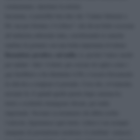
commentano, riportano la notizia.
Insomma, si potrebbe ben dire che ‘Calano fatturato e
Pil, ma per fortuna c’è Libero”: che dà un bello scossone
all’industria editoriale tutta, corroborando le stanche
mattine di gennaio con una bella impennata di letture.
Basandosi, peraltro, sul nulla:
sì, perché l’unico modo
per andare ‘oltre’ il titolo, per cercare di capire come i
gay farebbero a far diminuire il Pil, è recarsi fisicamente
in edicola a comprare il giornale. Cosa che, ovviamente,
nessuno fa. E quindi quelle parole dopo catenaccio,
titolo e occhiello rimangono sfocate, per nulla
importanti. Nessuno sa nemmeno chi abbia scritto
l’articolo, figuriamoci quel titolo. Libero è un esempio
lampante di giornalismo moderno: il clickbait ‘cartaceo’,