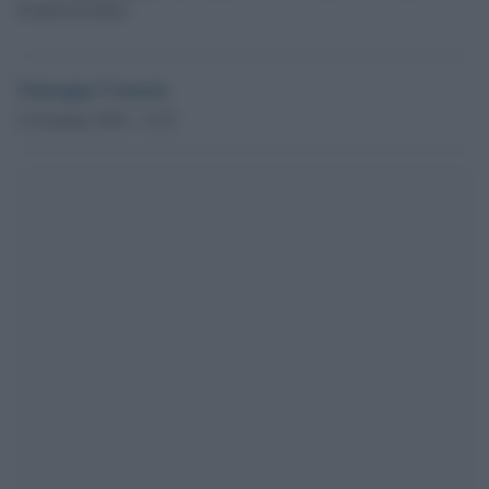
Il titolo di Libero
Giuseppe Cassarà
23 Gennaio 2019 - 11.07