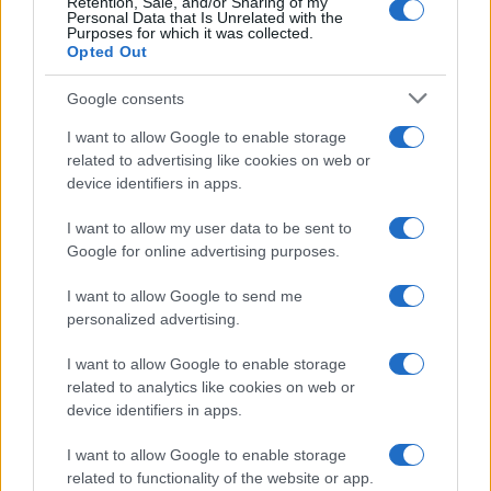
Retention, Sale, and/or Sharing of my
Personal Data that Is Unrelated with the
Purposes for which it was collected.
Opted Out
Syndication
Culture
Google consents
Salute
Globalist
I want to allow Google to enable storage
related to advertising like cookies on web or
Megachip
Globalscience
device identifiers in apps.
GiULia
Globalsport
I want to allow my user data to be sent to
Google for online advertising purposes.
Prima Pagina
I want to allow Google to send me
personalized advertising.
Giornale dello
Chi siamo
I want to allow Google to enable storage
Spettacolo
related to analytics like cookies on web or
Contributors
device identifiers in apps.
Wondernet
Facebook
I want to allow Google to enable storage
Giuliana Sgrena
related to functionality of the website or app.
Twitter