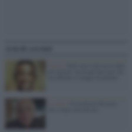
Articoli correlati
Corsivo /
Willy non è stato ucciso dalle
arti marziali: ma da quel buco nero che
non abbiamo il coraggio di guardare
La storia /
Un cavalierato del lavoro
non si nega a nessuno ma...