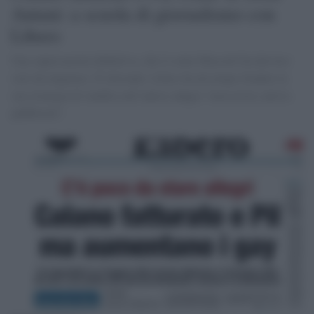
Antani: a scuola di giornalismo con
Libero
Una supercazzola definitiva, che il conte Mascetti ha davvero
solo da imparare. D’altronde, Libero ha da tempo fondato la
sua strategia di vendita sull’antico adagio “non esiste cattiva
pubblicità”.