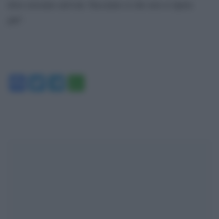
dove eravamo arrivati. Facciamo sì che non si ripeta
più”.
Facebook
Twitter
Telegram
WhatsApp