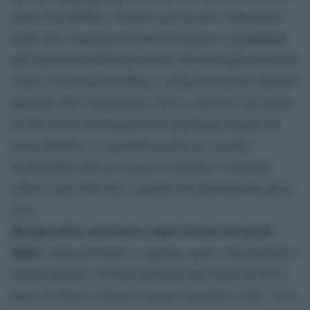
quello del pubblico. Perché se da un lato è allucinante
anche solo concepire un titolo del genere, è giustificato
dall’attenzione media dei lettori, che oltre quel titolo non
vanno. E perché dovrebbero, si può giustamente chiedere
qualcuno. Ma è importante, invece, conoscere per intero
le folli teorie che vengono con nonchalance gettate in
pasto all’Italia. E, ingoiando un bel po’ di rospi,
bisognerebbe davvero recarsi in edicola e comprarlo
Libero, ogni volta che ci prende così platealmente per il
culo.
Bisognerebbe conservare copie cartacee di questi
deliri,
conoscere nomi e cognomi, quasi a incorniciarli a
eterna memoria. Perché salvandoli dall’oblio del web si
potrà, in futuro, indicare le pagine ingiallite e dire: “ecco