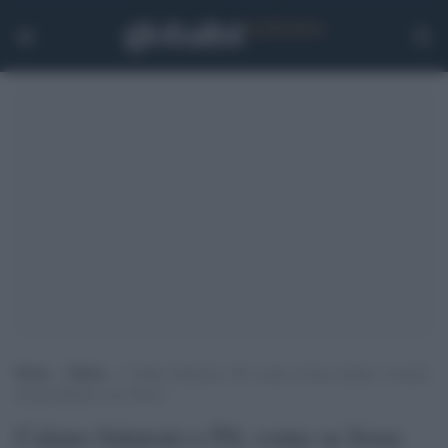
Home
>
Media
>
Calano fatturato e Pil, come se fosse Antani: a scuola
di giornalismo con Libero
Calano fatturato e Pil, come se fosse