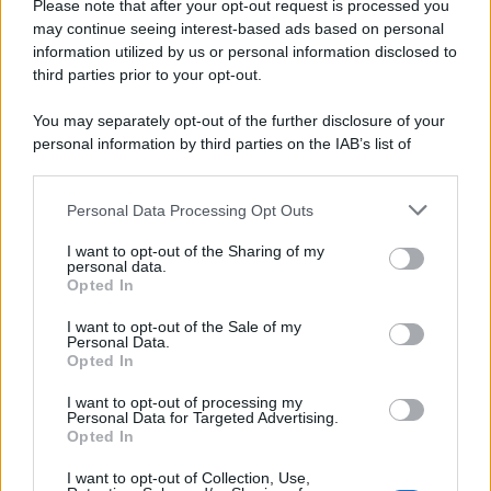
Russia e chiede il rispetto del diritto umanitario e della
Please note that after your opt-out request is processed you
diplomazia
may continue seeing interest-based ads based on personal
information utilized by us or personal information disclosed to
third parties prior to your opt-out.
Il centenario /
A L'Aquila arriva la mostra "Tito, 100 anni
You may separately opt-out of the further disclosure of your
attraverso la forma"
personal information by third parties on the IAB’s list of
downstream participants.
Personal Data Processing Opt Outs
This information may also be disclosed by us to third parties
Il medagliere /
Europei di nuoto: Pellecani guida una super
on the IAB’s List of Downstream Participants that may further
I want to opt-out of the Sharing of my
Italia
disclose it to other third parties.
personal data.
Opted In
Please note that this website/app uses one or more Google
services and may gather and store information including but
I want to opt-out of the Sale of my
Personal Data.
not limited to your visit or usage behaviour. You may click to
Opted In
grant or deny consent to Google and its third-party tags to
use your data for below specified purposes in below Google
I want to opt-out of processing my
consent section.
Personal Data for Targeted Advertising.
Opted In
I want to opt-out of Collection, Use,