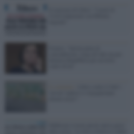
Il razzismo di Libero: "I morti di
Covid rimpiazzati con 600mila
migranti"
Fornero: “Salvini pieno di
contraddizioni, istiga all’odio ma poi
denuncia Repubblica per un titolo
contro di lui”
Il commento /
Libero contro il Sud: i
'terroni' leghisti si vergogneranno
almeno un po'?
Pubblicato il titolo più di cattivo gusto
della storia: "La Juve a Genova è caduta