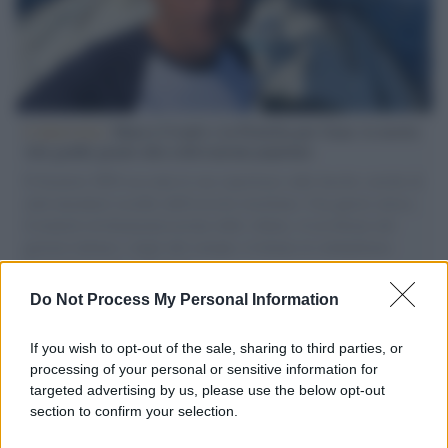
L'intervista /
Marco Croatti e la Flottilla per Gaza: le nostre
vele gonfie grazie alla sollevazione popolare
Il Senatore M5S racconta la sua esperienza sulle barche cariche di
aiuti umanitari assalite dall'esercito israeliano. Una guerra atroce,
il tentativo di disumanizzazione delle vittime, il servilismo del
governo italiano e degli altri europei, il ritorno al colonialismo.
L'importanza dei movimenti.
Do Not Process My Personal Information
Il caso /
Trump ha quasi esaurito l'arsenale Usa, ma il
tycoon smentisce
If you wish to opt-out of the sale, sharing to third parties, or
processing of your personal or sensitive information for
targeted advertising by us, please use the below opt-out
section to confirm your selection.
Chiesa /
Papa Leone XIV denuncia le violenze in Ucraina e