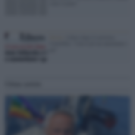
come il ponte"
Orrore /
Libero dopo il razzismo,
l'omofobia: "Cala il pil ma aumentano i
gay"
Ultime notizie