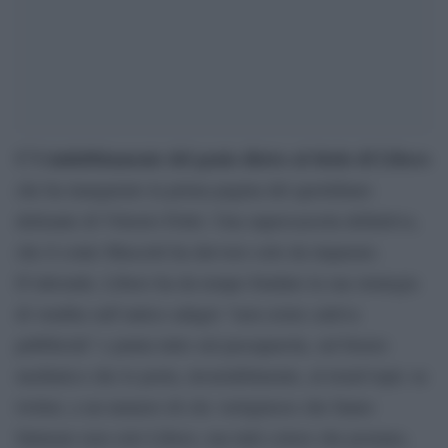
C’è indubbiamente del genio dietro al titolo di Libero
che ha inaugurato la prima pagina del quotidiano
delirante di Vittorio Feltri. Una supercazzola definitiva,
che il conte Mascetti ha davvero solo da imparare.
D’altronde, Libero ha da tempo fondato la sua strategia
di vendita sull’antico adagio “non esiste cattiva
pubblicità” e punta tutto sul passaparola, sul brusio
mediatico che lo porta, invariabilmente, al trend topic su
twitter, a un numero di clic vertiginoso che fanno
fatturare non solo Libero, ma tutti coloro che postano,