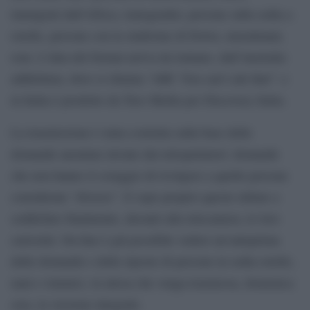
immigrati dall’Africa, transgender, persone sulla sedia a
rotelle, persone con la sindrome di Down, musulmani,
rom. L’idea del format arriva da lontano, dall’Australia
addirittura, dove si chiama “ABC You can’t ask that”: e
in Italia è prodotto da Toro Media per Discovery Italia.
La trasmissione è stata costruita sulla base delle
domande anonime inviate dai telespettatori: domande
che non hanno il coraggio di rivolgere a quelle persone
considerate “diverse”. E sopo proprio queste ultime a
soddisfare finalmente, davanti alla telecamera, le loro
curiosità. On-line è già possibile vedere un’anteprima
delle domande e delle riposte di persone in sedia rotelle,
nani e islamici, in attesa che venga trasmessa, domenica
sera, la versione integrale.