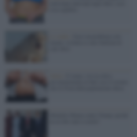
metà degli anticorpi negli obesi: ecco
cosa significa
Lo studio /
Non è un problema solo
umano: in Italia ci sono 5milioni di
cani obesi
Salute /
E' uomo, vive in città e
prevalentemente al Sud: ecco il ritratto
che fa l'Istat della popolazione obesa
Michelle Obama contro Trump: perché
no al cibo sano a scuola?