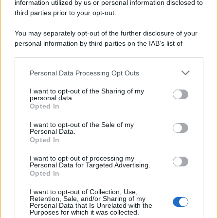
information utilized by us or personal information disclosed to
third parties prior to your opt-out.
Tel Aviv /
Netanyahu si smarca da Trump: "Israele farà tutto
You may separately opt-out of the further disclosure of your
quello che è necessario per la sua sicurezza"
personal information by third parties on the IAB’s list of
downstream participants.
Personal Data Processing Opt Outs
This information may also be disclosed by us to third parties
La riflessione /
Pace, disarmo e Ucraina: il centrosinistra
on the IAB’s List of Downstream Participants that may further
I want to opt-out of the Sharing of my
non trasformi il riarmo europeo in una battaglia interna per
disclose it to other third parties.
personal data.
le primarie
Opted In
Please note that this website/app uses one or more Google
services and may gather and store information including but
I want to opt-out of the Sale of my
Personal Data.
not limited to your visit or usage behaviour. You may click to
Opted In
grant or deny consent to Google and its third-party tags to
use your data for below specified purposes in below Google
I want to opt-out of processing my
consent section.
Personal Data for Targeted Advertising.
Opted In
I want to opt-out of Collection, Use,
Retention, Sale, and/or Sharing of my
Personal Data that Is Unrelated with the
Purposes for which it was collected.