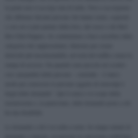
la gente non si accorge mai di nulla. Non ci accorgiamo
che abbiamo davanti persone che hanno nomi, cognomi
e con cui si può parlare della Juve, del sesso o dei Red
Hot Chili Peppers. Se continuiamo a farci assorbire dalla
categoria che rappresentano, finiremo per creare
dislivelli più insormontabili, un’isola del traffico senza la
rampa di accesso. Da quando sono piccolo mi scontro
con i pregiudizi delle persone – conclude – L’unico
modo per conoscere le persone oggetto di stereotipi è
fargli delle domande”. Qui il senso e lo scopo della
trasmissione e, in particolare, delle domande poste a chi
ha una disabilità.
Le domande a chi è in sedia a ruote. In cinque minuti di
domande e risposte, sei persone in carrozzina soddisfano