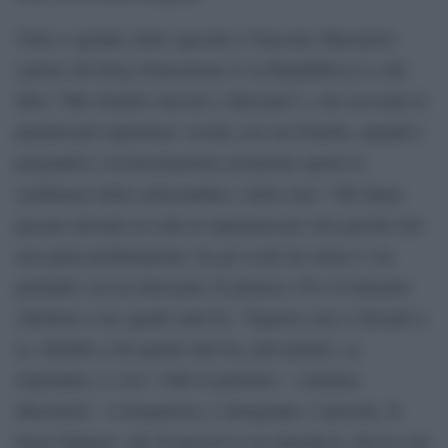
Volto e speaker dello speciale è Giacomo Mazzariol
(autore del blog Generazione Z su Repubblica.it e del
libro “Mio fratello rincorre i dinosauri”), che racconta le
paradossali esperienze vissute con suo fratello, quando i
pregiudizi e la discrinazione assumono spetto le
sembianze della sollecitudine e dello zelo: “Mi fanno
passare davanti in coda al supermercato solo perché Gio
non parla perfettamente, ha gli occhi da cinese o sta
parlando con un dinosauro di plastica. Poi ovviamente
chiedono a me quanti anni ha. ‘Signora cara, è davanti a
te, chiedilo a lui quanti anni ha, può parlare, sa
rispondere, è vivo’. Odio il pietismo – continua
Mazzariol – è irrispettoso, è denigrante, è ipocrita. Il
buon Salinger, che di ipocriti se ne intendeva, diceva che