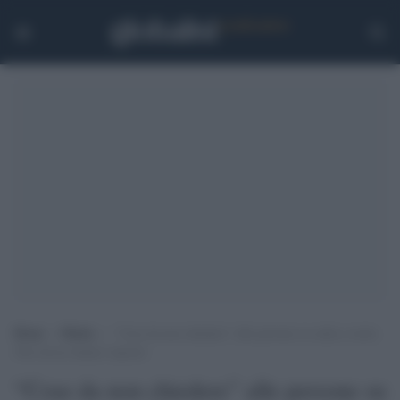
Home
>
Media
>
“Cose da non chiedere” alle persone su sedia a ruote.
Che invece hanno risposto
“Cose da non chiedere” alle persone su