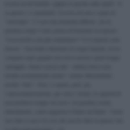
la testa mi dà fastidio, oppure le pacche sulle spalle”. E
su questo c’è unanimità: l’eccesso di zelo è segno di
“stereotipo”. C’è poi una domanda difficile, che fa
prendere tempo a tutti, prima di formulare la risposta:
“Cosa invidi a chi può camminare?” E le risposte sono
diverse: “Una bella collezione di scarpe bianche, ne ho
comprate tante quando non avevo ancora i piedi troppo
rattrappiti. Orano n posso più”. Andrea invece non
invidia assolutamente niente”, mentre Maximiliano
invidia “tutto”. Non c’è spazio, però, per
l’autocommiserazione, qui vince l’ironia, la capacità di
non prednersi troppo sul serio e di guardare avanti,
letteralmente, come suggerisce Chiara sul finale: “vorrei
aver fatto n sacco di cose che non ho fatto in questa vita.
Le farò nella prossima”. (cl)