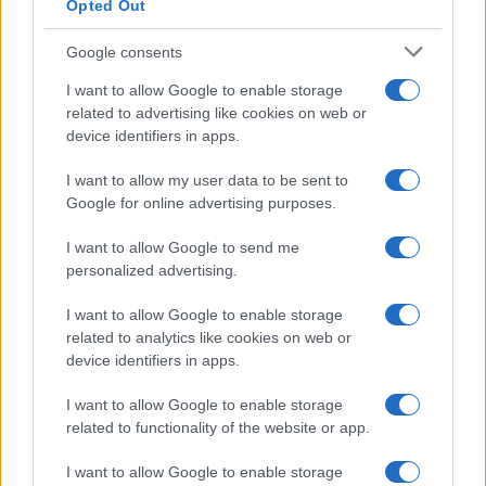
Opted Out
Syndication
Culture
Google consents
Salute
Globalist
I want to allow Google to enable storage
related to advertising like cookies on web or
Megachip
Globalscience
device identifiers in apps.
GiULia
Globalsport
I want to allow my user data to be sent to
Google for online advertising purposes.
Prima Pagina
I want to allow Google to send me
personalized advertising.
Giornale dello
Chi siamo
I want to allow Google to enable storage
Spettacolo
related to analytics like cookies on web or
Contributors
device identifiers in apps.
Wondernet
Facebook
I want to allow Google to enable storage
Giuliana Sgrena
related to functionality of the website or app.
Twitter
I want to allow Google to enable storage
Google News