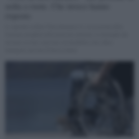
sedia a ruote. Che invece hanno
risposto
Lo speciale su Real Time domenica 21, in occasione della
Giornata mondiale della diversità culturale. Le domande che
nessuno osa fare a persone con disabilità, rom, obesi,
immigrati, persone di bassa statura