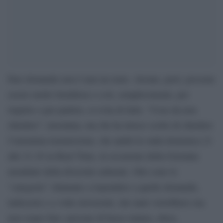
Fare domande non è mai un reato. Alcune, però, possono
essere molto fastidiose e così, semplicemente, per
rispetto o per pudore, si evita di farle. “Cose da non
chiedere”, insomma, ma che ha invece scelto di chiedere
l’omonima trasmissione, che andrà in onda domenica 21
alle 21.10 su Real Time, in occasione della Giornata
mondiale della diversità culturale. Otto sono le
“categorie” chiamate a rispondere a quelle domande,
indiscrete e a volte irriverenti, che tanti vorrebbero ma
non osano fare: persone di bassa statura, obesi,