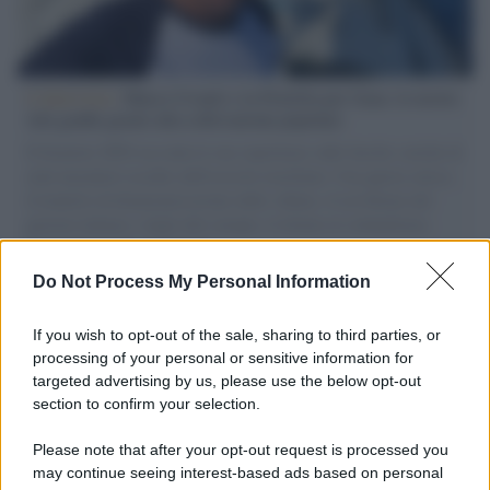
L'intervista /
Marco Croatti e la Flottilla per Gaza: le nostre
vele gonfie grazie alla sollevazione popolare
Il Senatore M5S racconta la sua esperienza sulle barche cariche di
aiuti umanitari assalite dall'esercito israeliano. Una guerra atroce,
il tentativo di disumanizzazione delle vittime, il servilismo del
governo italiano e degli altri europei, il ritorno al colonialismo.
L'importanza dei movimenti.
Do Not Process My Personal Information
Perché i centri di intrattenimento per famiglie investono in
attrazioni ad alta tecnologia
If you wish to opt-out of the sale, sharing to third parties, or
processing of your personal or sensitive information for
targeted advertising by us, please use the below opt-out
section to confirm your selection.
Il conflitto /
La mafia russa e l'arma del caos
Please note that after your opt-out request is processed you
may continue seeing interest-based ads based on personal