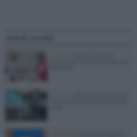
Articoli correlati
Lo studio /
Pericolo Covid nelle
persone obese: gli uomini rischiano più
delle donne
Lo studio /
Anche chi ha un indice sano
di massa corporea può essere a rischio
Covid
Covid-19 /
Il vaccino Pfizer induce la