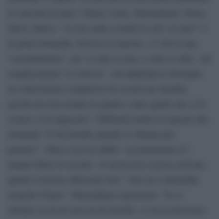
le curiosità di tanto: Chiara, Carlo, Maximiliano, Pietro,
Silvia, Marco. “La tua sedia a rotelle la odi o la ami?” è
la prima domanda. Diverse le risposte: c’è chi la ama
“assolutamente”, chi “a volte la ama, a volte la odia”, chi
semplicemente “ci convive”, chi addirittura è diventato
un collezionista compulsivo di scooter per disabili,
perché noi non usiamo le gambe e tutto quello che ci fa
correre ci fa impazzire”. Differenti anche le risposte alla
domanda “Ti dà fastidio quando si chinano per
parlarti?”. Marco non ha dubbi: “assolutamente sì”,
mentre Pietro lo accetta: “io lassù non ci posso arrivare,
quindi si devono abbassare loro”. Non ne è infastidita
neanche Chiara”. Maximiliano argomenta: “Se si
chinano su di me non mi dà fastidio, se mi accarezzano