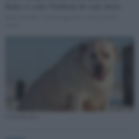
Italia ci sono 5milioni di cani obesi
Studio britannico: sono più aggressivi con gli estranei e
ansiosi
Un labrador obeso
globalist