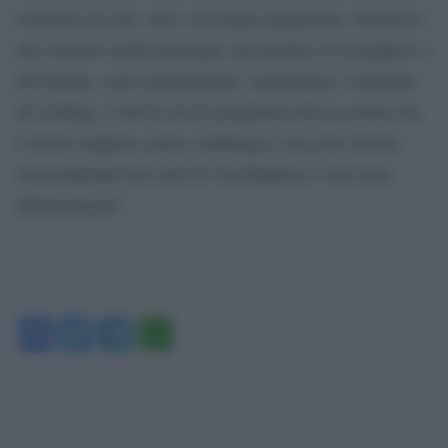
risolvono da sole, anzi, nel tempo peggiorano. Premesso
che esistono anche patologie che portano al sovrappeso o
all’obesità, come ipotiroidismo, insulinoma e sindrome
di Cushing, è dovere di noi proprietari fare in modo che
il nostro migliore amico mantenga il suo peso forma,
assicurandogli uno stile di vita dinamico e una sana
alimentazione”.
Facebook
Twitter
Telegram
WhatsApp