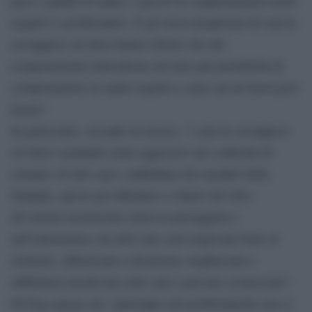
peso e quindi di salute, e perciò di comportamenti molto
negativi e problematici. E gli stessi proprietari di cani in
sovrappeso od obesi hanno riferito che tali
comportamenti indesiderati avevano più probabilità di
compromettere la salute rispetto a cani con un buon peso
forma”.
In particolare, secondo la ricerca, “i cani in sovrappeso
od obesi esaminati erano aggressivi nei confronti di
estranei, di altri cani e addirittura dei membri della
famiglia, specie per difendere o rubare del cibo;
all’esterno mostravano ansia in passeggiata e
nell’interazione con altri cani; non reagivano bene al
richiamo, abbaiavano a dismisura, ringhiavano e
addirittura mordevano altri cani o persone sconosciute”.
Dr.Dog spiega che “purtroppo tali problematiche non si