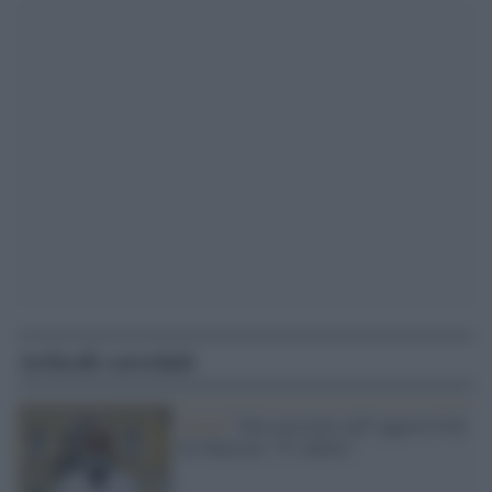
Articoli correlati
Covid /
Vaia rassicura sull' aggressività
di Omicron: "E' ridotta"