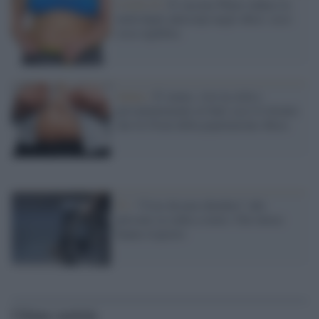
Covid-19 /
Il vaccino Pfizer induce la
metà degli anticorpi negli obesi: ecco
cosa significa
Salute /
E' uomo, vive in città e
prevalentemente al Sud: ecco il ritratto
che fa l'Istat della popolazione obesa
Tv /
“Cose da non chiedere” alle
persone su sedia a ruote. Che invece
hanno risposto
Ultime notizie