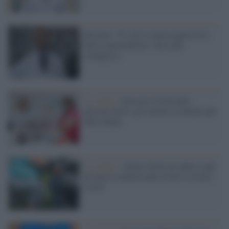
Bassetti: "Il virus è meno aggressivo,
basta catastrofismo" ma è più
contagioso
Lo studio /
Pericolo Covid nelle
persone obese: gli uomini rischiano più
delle donne
Lo studio /
Anche chi ha un indice sano
di massa corporea può essere a rischio
Covid