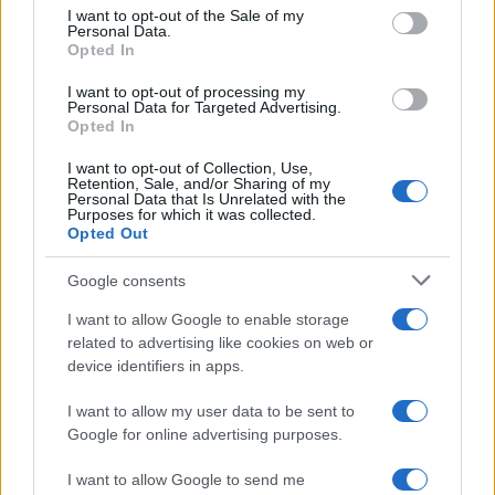
services and may gather and store information including but
I want to opt-out of the Sale of my
Personal Data.
not limited to your visit or usage behaviour. You may click to
Opted In
grant or deny consent to Google and its third-party tags to
use your data for below specified purposes in below Google
I want to opt-out of processing my
consent section.
Personal Data for Targeted Advertising.
Opted In
I want to opt-out of Collection, Use,
Retention, Sale, and/or Sharing of my
Personal Data that Is Unrelated with the
Purposes for which it was collected.
Opted Out
Syndication
Culture
Google consents
Salute
Globalist
I want to allow Google to enable storage
related to advertising like cookies on web or
Megachip
Globalscience
device identifiers in apps.
GiULia
Globalsport
I want to allow my user data to be sent to
Google for online advertising purposes.
Prima Pagina
I want to allow Google to send me