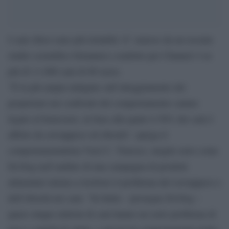
I cani obesi sono più irritabili. E’ emerso da un recente
studio scientifico britannico condotto per Channel 4 su
più di 11.000 cani di 80 razze.
“È la più ampia indagine sull’atteggiamento dei
proprietari nei confronti del comportamento canino
legato al benessere, in base alla quale il 50% dei cani è
affetto da sovrappeso od obesità”, spiega il
comportamentalista Vieri C. Timosci, meglio noto come
Dr.Dog nell’ambito di una campagna di prodotti
alimentari mirata a risolvere il problema del sovrappeso e
dell’obesità nei cani. “In Italia – prosegue Dr.Dog –
quasi cinque milioni di cani hanno un serio problema di