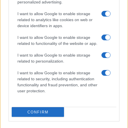
personalized advertising.
Giornale dello
Chi siamo
I want to allow Google to enable storage
Spettacolo
related to analytics like cookies on web or
Contributors
device identifiers in apps.
Wondernet
Facebook
I want to allow Google to enable storage
Giuliana Sgrena
related to functionality of the website or app.
Twitter
I want to allow Google to enable storage
Google News
related to personalization.
Mastodon
I want to allow Google to enable storage
related to security, including authentication
Cookie Policy
functionality and fraud prevention, and other
user protection.
Preferenze Privacy
CONFIRM
©2021 Globalist.it • All right reserved.