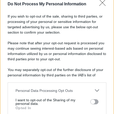
Do Not Process My Personal Information
La scoperta /
Oplontis, le vittime dell’eruzione del Vesuvio
furono più numerose del previsto
If you wish to opt-out of the sale, sharing to third parties, or
processing of your personal or sensitive information for
targeted advertising by us, please use the below opt-out
section to confirm your selection.
Il medagliere /
Europei di nuoto: Pellecani guida una super
Italia
Please note that after your opt-out request is processed you
may continue seeing interest-based ads based on personal
information utilized by us or personal information disclosed to
third parties prior to your opt-out.
Il centenario /
A L'Aquila arriva la mostra "TITO, 100 anni
You may separately opt-out of the further disclosure of your
attraverso la forma"
personal information by third parties on the IAB’s list of
downstream participants.
Personal Data Processing Opt Outs
This information may also be disclosed by us to third parties
L'attesa /
Un estate di calcio: tra Mondiali e Serie A
on the IAB’s List of Downstream Participants that may further
I want to opt-out of the Sharing of my
disclose it to other third parties.
personal data.
Opted In
Please note that this website/app uses one or more Google