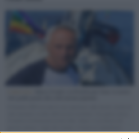
L'intervista /
Marco Croatti e la Flottilla per Gaza: le nostre
vele gonfie grazie alla sollevazione popolare
Il Senatore M5S racconta la sua esperienza sulle barche cariche di
aiuti umanitari assalite dall'esercito israeliano. Una guerra atroce,
il tentativo di disumanizzazione delle vittime, il servilismo del
governo italiano e degli altri europei, il ritorno al colonialismo.
L'importanza dei movimenti.