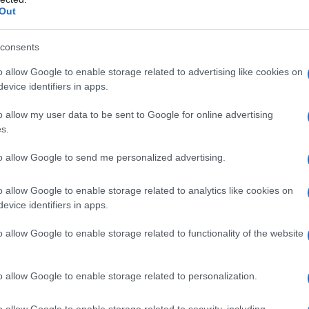
Il Se
Out
ono diretti al virus Zaire, quello più comune, e
barch
dall'e
Bundibugyo.
uale epidemia, detto
Ma in questo
tentat
consents
timenti in ricerca medica, la vera criticità deriva
servil
o allow Google to enable storage related to advertising like cookies on
europ
mpo da parte degli Stati Uniti e di altri attori
evice identifiers in apps.
dei m
o allow my user data to be sent to Google for online advertising
Perch
s.
tualmente tra Repubblica Democratica del
famig
da è la terza epidemia di ebola da quando
tecno
to allow Google to send me personalized advertising.
 La situazione epidemica oggi è effettivamente
o allow Google to enable storage related to analytics like cookies on
ti?
evice identifiers in apps.
Il co
i sta verificando nella Repubblica Democratica
o allow Google to enable storage related to functionality of the website
 ora più contenuto, in Uganda, ci preoccupa di
o allow Google to enable storage related to personalization.
i tutto per quello cui accennavo prima: sia per i
Tel 
"Isra
erni, sia per la grave situazione di guerra e
o allow Google to enable storage related to security, including