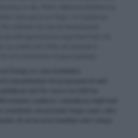
 situazione in atto. Tedros Adhanom Ghebreyesus,
ettimane torna spesso in Congo e in Uganda per
. Pur soffrendo del calo dei finanziamenti
scita dall’organizzazione degli Stati Uniti, che
ori, mi sembra che l’Oms stia mettendo il
ha nel contenimento di quest’epidemia.
 di Trump si è visto il definitivo
 la rimodulazione dei programmi di aiuti
 pubblicato dal
nel 2025 ha
The Lancet
l’assistenza sanitaria e umanitaria degli Stati
e contribuito, nei prossimi cinque anni a oltre
 mondo, di cui un terzo bambini sotto i cinque