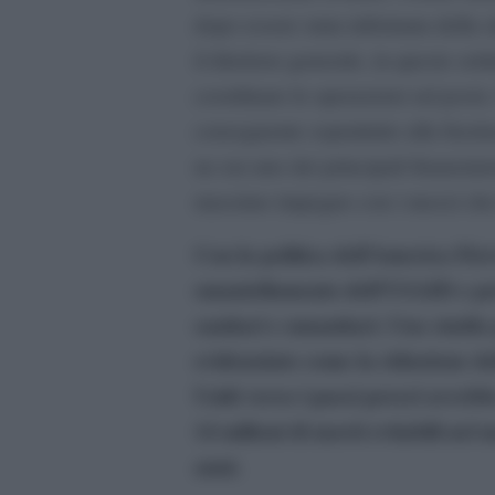
dopo essere stata informata della
il direttore generale, in queste s
coordinare le operazioni sul posto
conseguente soprattutto alla fuoriu
ne era uno dei principali finanziat
massimo impegno con i mezzi che 
Con la politica dell’America First
smantellamento dell’USAID e poi
sanitari e umanitari. Uno studio
evidenziato come la riduzione del
Uniti verso i paesi poveri avrebb
14 milioni di morti evitabili nel
anni.