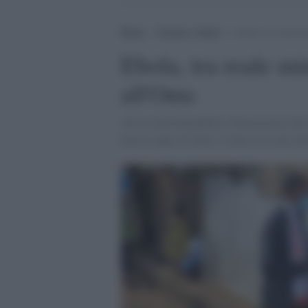
Home
>
Scienza e Salute
>
Ebola, tra reale m
Ebola, tra reale mi
all'Oms
Ad est della Repubblica Democratica del 
nuovo ceppo di ebola. L'intervista alla do