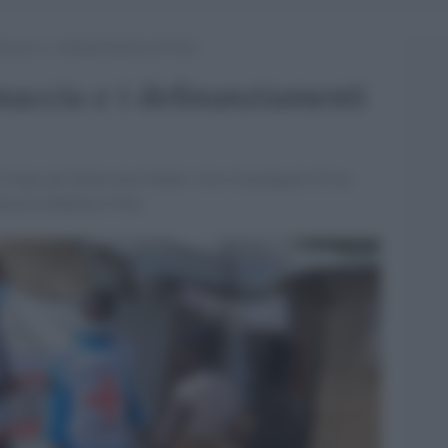
inaccia e i definanziamenti all’Oms
naccia e i definanziamenti
Congo gli ultimi mesi hanno visto il propagarsi di un
ttoressa Roberta Villa.