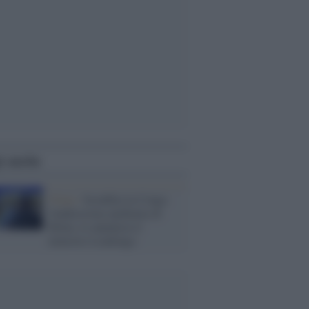
i anche
Virus /
Sconfitta in Congo
l'undicesima epidemia di
Ebola, lo annuncia il
ministro Londongo