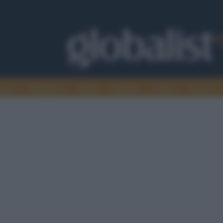
omia
Intelligence
Media
Ambiente
Cultura
Scienza