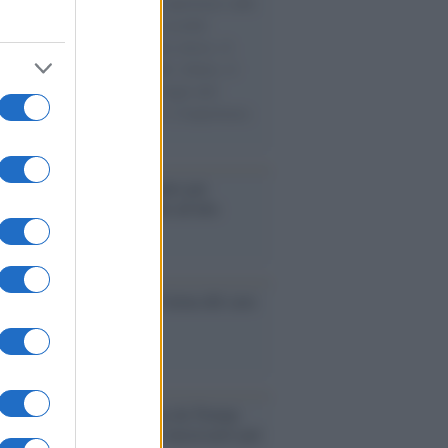
natore M5S racconta la sua esperienza sulle
e cariche di aiuti umanitari assalite
sercito israeliano. Una guerra atroce, il
ivo di disumanizzazione delle vittime, il
ismo del governo italiano e degli altri
ei, il ritorno al colonialismo. L'importanza
ovimenti.
é i centri di intrattenimento per
lie investono in attrazioni ad alta
logia
nflitto /
La mafia russa e l'arma del caos
Aviv /
Netanyahu si smarca da Trump:
ele farà tutto quello che è necessario per