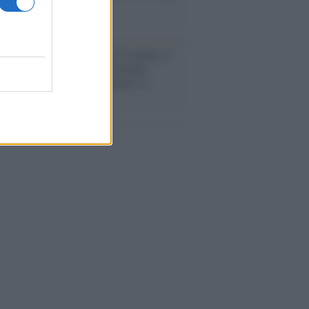
a sicurezza"
flessione /
Pace, disarmo e Ucraina: il
osinistra non trasformi il riarmo
eo in una battaglia interna per le
arie