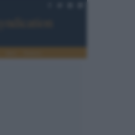
Sport
Tendenze