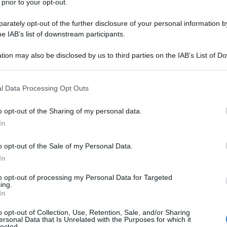
 prior to your opt-out.
.
rately opt-out of the further disclosure of your personal information by
, ma anche “malattia di gente povera nei
he IAB’s list of downstream participants.
definizione letta in un suo articolo, la seconda
tion may also be disclosed by us to third parties on the IAB’s List of 
e presidente generale dell’OMS, Marie Paule
 that may further disclose it to other third parties.
Ulti
re la questione Ebola in Centr’Africa. Cosa ne
 that this website/app uses one or more Google services and may gath
l Data Processing Opt Outs
including but not limited to your visit or usage behaviour. You may click 
 to Google and its third-party tags to use your data for below specifi
o opt-out of the Sharing of my personal data.
ogle consent section.
neglected diseases
malattie, le
, dimenticate, che
In
le aziende farmaceutiche, perché i costi della
o opt-out of the Sale of my Personal Data.
i e vaccini non avrebbero un ritorno economico.
In
el 2013-2014, e con l’accresciuta sensibilità
to opt-out of processing my Personal Data for Targeted
ing.
iche, è aumentata l’attenzione nei confronti di
L'int
In
Gaza:
nche attraverso il supporto di fondazioni e il
solle
o opt-out of Collection, Use, Retention, Sale, and/or Sharing
nali. Per Ebola, in particolare, sono stati
ersonal Data that Is Unrelated with the Purposes for which it
lected.