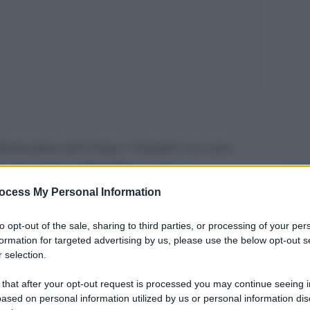
 Democratica del Congo e Uganda è in corso
 virus ebola, il Bundibugyo, che sta
ionale. Eppure non dovrebbe essere solo quello
ocess My Personal Information
ri dall’Africa, oggi, come nel futuro. Abbiamo
to opt-out of the sale, sharing to third parties, or processing of your per
a cercando di contenere la diffusione, della
formation for targeted advertising by us, please use the below opt-out s
are altre situazioni pandemiche e di come queste
 selection.
 Roberta Villa, giornalista scientifica, laureata
 that after your opt-out request is processed you may continue seeing i
ased on personal information utilized by us or personal information dis
atrice di Repubblica, Domani, Le Scienze, Wired