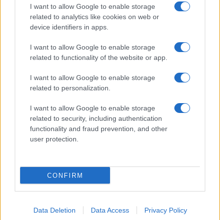
Giornale dello
Chi siamo
I want to allow Google to enable storage
Spettacolo
related to analytics like cookies on web or
Contributors
device identifiers in apps.
Wondernet
Facebook
I want to allow Google to enable storage
Giuliana Sgrena
related to functionality of the website or app.
Twitter
I want to allow Google to enable storage
Google News
related to personalization.
Mastodon
I want to allow Google to enable storage
related to security, including authentication
Cookie Policy
functionality and fraud prevention, and other
user protection.
Preferenze Privacy
CONFIRM
©2021 Globalist.it • All right reserved.
Data Deletion
Data Access
Privacy Policy
Syndication