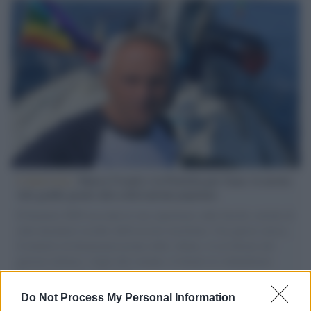
L'intervista /
Marco Croatti e la Flottilla per Gaza: le nostre
vele gonfie grazie alla sollevazione popolare
Il Senatore M5S racconta la sua esperienza sulle barche cariche di
aiuti umanitari assalite dall'esercito israeliano. Una guerra atroce,
il tentativo di disumanizzazione delle vittime, il servilismo del
governo italiano e degli altri europei, il ritorno al colonialismo.
L'importanza dei movimenti.
Do Not Process My Personal Information