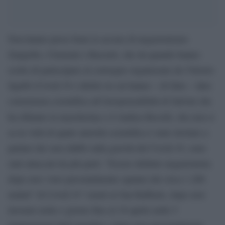
Non hanno preso bene le accuse di negazionismo
Zangrillo, Clementi e Bassetti, che da quando hanno
scelto di partecipare al convegno organizzato da Vittorio
Sgarbi (Covid-19 e diritti) in cui hanno – di fatto – dato
consistenza scientifica all’irresponsabilità di Salvini che
ha rifiutato la mascherina e d Andrea Bocelli, che non si
sa in virtù di quale autorità scientifica è stato invitato a
parlare dei suoi dubbi sulla gravità del Covid-19, sono
stati attaccati da più parti: “Essere definito negazionista
dopo aver visto personalmente ognuno dei circa 1.200
malati” di Covid-19 “curati al San Raffaele, dopo aver
lavorato notte e giorno fino al 18 aprile nelle 5