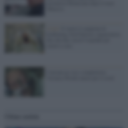
giornalista Montesano dopo il tweet
offensivo
Covid /
E' morto il campione di
kickboxing, Fred Sinistra: negazionista
fino alla fine, lasciò l'ospedale per
curarsi a casa
Convinta no-vax e complottista:
Veronica Wolski muore per il covid
Ultime notizie