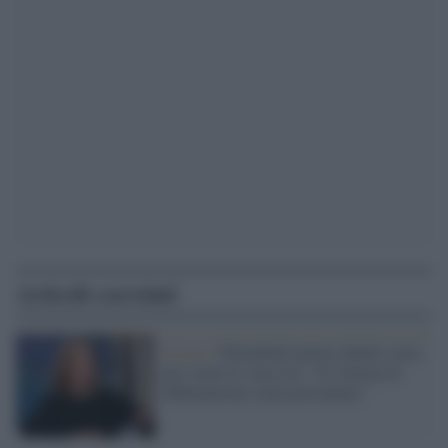
Articoli correlati
Il caso /
Palombelli prima chiede scusa
poi vuole le scuse lei: "Io vittima di
diffamazione senza precedenti"