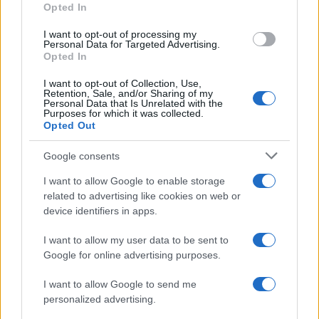
Opted In
grant or deny consent to Google and its third-party tags to
use your data for below specified purposes in below Google
I want to opt-out of processing my
consent section.
Personal Data for Targeted Advertising.
Opted In
I want to opt-out of Collection, Use,
Retention, Sale, and/or Sharing of my
Personal Data that Is Unrelated with the
Purposes for which it was collected.
Opted Out
Syndication
Culture
Google consents
Salute
Globalist
I want to allow Google to enable storage
related to advertising like cookies on web or
Megachip
Globalscience
device identifiers in apps.
GiULia
Globalsport
I want to allow my user data to be sent to
Google for online advertising purposes.
Prima Pagina
I want to allow Google to send me
personalized advertising.