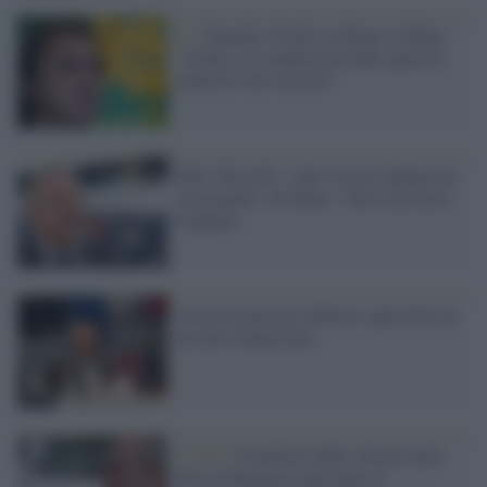
Iv /
Bonelli (Verdi) su Renzi a Dubai:
"Orami si è innamorato delle querele,
piuttosto dia risposte"
M5s, Borrelli: 'vado via per fondare un
movimento'. Di Maio: 'voleva un terzo
mandato'
Ancora grane per Sallusti: querelato da
un altro magistrato
Covid /
I familiari delle vittime nelle
bare di Bergamo querelano il