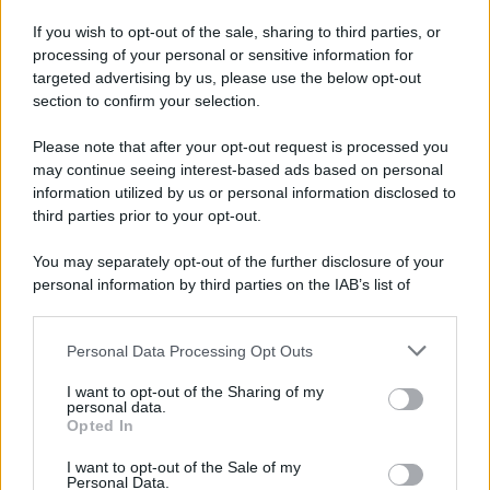
L'album /
"Timeless", il nuovo album postumo di Prince
racconta quattro decenni di creatività
If you wish to opt-out of the sale, sharing to third parties, or
processing of your personal or sensitive information for
targeted advertising by us, please use the below opt-out
section to confirm your selection.
L'inaugurazione /
Cuneo inaugura Esseci: il nuovo polo
culturale nell’ex ospedale di Santa Croce
Please note that after your opt-out request is processed you
may continue seeing interest-based ads based on personal
information utilized by us or personal information disclosed to
third parties prior to your opt-out.
Musica /
Love Sensation, il primo duetto di Madonna e Kylie
You may separately opt-out of the further disclosure of your
Minogue
personal information by third parties on the IAB’s list of
downstream participants.
Personal Data Processing Opt Outs
This information may also be disclosed by us to third parties
L'evento /
La Sila diventa un palcoscenico naturale: nasce “A
on the IAB’s List of Downstream Participants that may further
I want to opt-out of the Sharing of my
Farla Amare Comincia Tu – Opera Sila”
disclose it to other third parties.
personal data.
Opted In
Please note that this website/app uses one or more Google
services and may gather and store information including but
I want to opt-out of the Sale of my
Personal Data.
not limited to your visit or usage behaviour. You may click to