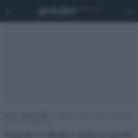
Home
>
Scienza e Salute
>
Zangrillo si offende e minaccia querele per
chi gli dà del negazionista
Zangrillo si offende e minaccia querele