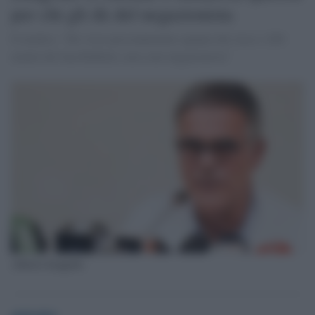
per chi gli dà del negazionista
Il medico: "Ho visto personalmente ognuno dei circa 1.200
malati del San Raffaele, non sono negazionista"
Alberto Zangrillo
globalist