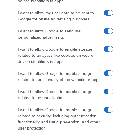
Globalscience
device identifiers in apps.
GiULia
Globalsport
I want to allow my user data to be sent to
Google for online advertising purposes.
Prima Pagina
I want to allow Google to send me
personalized advertising.
Giornale dello
Chi siamo
I want to allow Google to enable storage
Spettacolo
related to analytics like cookies on web or
Contributors
device identifiers in apps.
Wondernet
Facebook
I want to allow Google to enable storage
Giuliana Sgrena
related to functionality of the website or app.
Twitter
I want to allow Google to enable storage
Google News
related to personalization.
Mastodon
I want to allow Google to enable storage
related to security, including authentication
Cookie Policy
functionality and fraud prevention, and other
user protection.