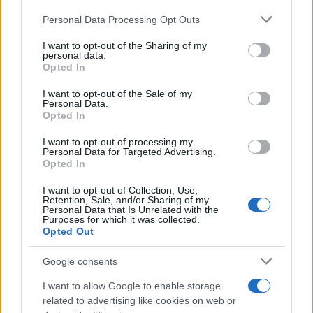
Personal Data Processing Opt Outs
This information may also be disclosed by us to third parties
Tendenze /
Sale il numero degli acquisti online in Europa e
on the IAB’s List of Downstream Participants that may further
I want to opt-out of the Sharing of my
aumentano le vendite di articoli second hand
disclose it to other third parties.
personal data.
Opted In
Please note that this website/app uses one or more Google
services and may gather and store information including but
I want to opt-out of the Sale of my
Personal Data.
not limited to your visit or usage behaviour. You may click to
Opted In
grant or deny consent to Google and its third-party tags to
use your data for below specified purposes in below Google
I want to opt-out of processing my
consent section.
Personal Data for Targeted Advertising.
Opted In
I want to opt-out of Collection, Use,
Retention, Sale, and/or Sharing of my
Personal Data that Is Unrelated with the
Purposes for which it was collected.
Opted Out
Syndication
Culture
Google consents
Salute
Globalist
I want to allow Google to enable storage
related to advertising like cookies on web or
Megachip