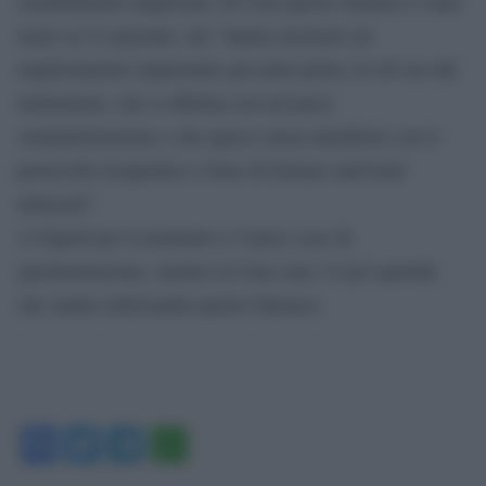
sensibilmente migliorata. In Cina questo farmaco è stato
usato su 21 pazienti, che “hanno mostrato un
miglioramento importante già nelle prime 24-48 ore dal
trattamento, che si effettua con un’unica
somministrazione e che agisce senza interferire con il
protocollo terapeutico a base di farmaci antivirali
utilizzati”.
A Napoli per il momento è l’unico caso di
sperimentazione, mentre in Cina sono 14 gli ospedali
che stanno utilizzando questo farmaco.
Facebook
Twitter
Telegram
WhatsApp