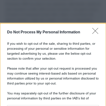
Il Senatore M5S racconta la sua esperienza sulle barche cariche di
aiuti umanitari assalite dall'esercito israeliano. Una guerra atroce,
il tentativo di disumanizzazione delle vittime, il servilismo del
governo italiano e degli altri europei, il ritorno al colonialismo.
L'importanza dei movimenti.
Do Not Process My Personal Information
Musica /
Al maestro Francesco Guccini
If you wish to opt-out of the sale, sharing to third parties, or
processing of your personal or sensitive information for
targeted advertising by us, please use the below opt-out
section to confirm your selection.
Il ricordo /
Quando Guccini raccontava le "Cronache
epafaniche": l'intervista all'artista che si definiva un
Please note that after your opt-out request is processed you
'narratore'
may continue seeing interest-based ads based on personal
information utilized by us or personal information disclosed to
third parties prior to your opt-out.
Lo studio /
Disinformazione russa e destra: anche la
You may separately opt-out of the further disclosure of your
macchina propagandistica di Putin dietro la crisi di Ceuta
personal information by third parties on the IAB’s list of
downstream participants.