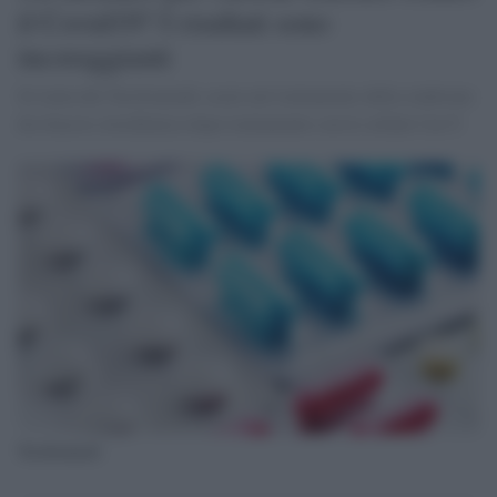
il Covid19? I risultati sono
incoraggianti
Si tratta del Tocilizumab, usato nel trattamento della sindrome
da rilascio citochimica dopo trattamento con le cellule Car-T.
Tocilizumab