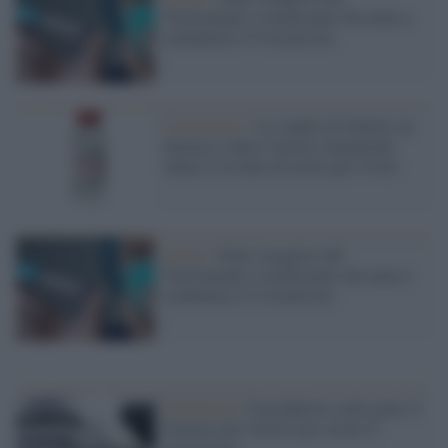
Tocilizumab, il medicinale che aiuta a
combattere il Coronavirus
Coronavirus /
Lo studio di Oxford: un
farmaco contro l'artrite reumatoide
riduce il rischio di morte per Covid
Sicilia /
Parte l'acquisto del
Tocilizumab, il medicinale che aiuta a
combattere il Coronavirus
Solidarietà /
Il produttore cede gratis il
farmaco per l'artrite per curare il
coronavirus