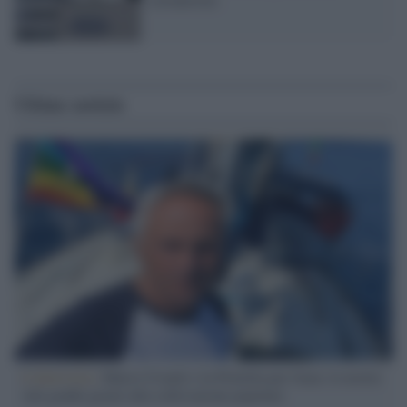
Ultime notizie
L'intervista /
Marco Croatti e la Flottilla per Gaza: le nostre
vele gonfie grazie alla sollevazione popolare