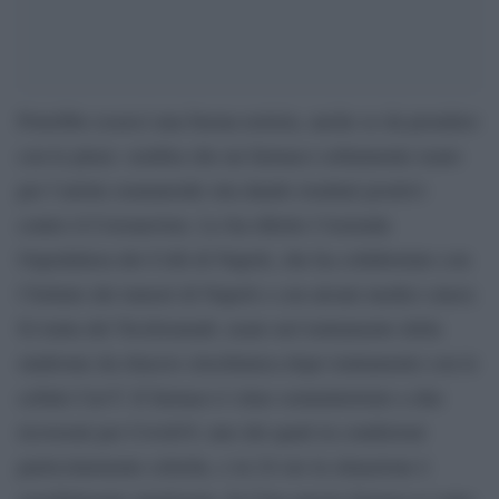
Potrebbe esserci una buona notizia, anche se da prendere
con le pinze: sembra che un farmaco solitamente usato
per l’artrite reumatoide stia dando risultati positivi
contro il Coronavirus. Lo ha riferito l’Azienda
Ospedaliera dei Colli di Napoli, che ha collabortato con
l’Istituto dei tumori di Napoli e con alcuni medici cinesi.
Si tratta del Tocilizumab, usato nel trattamento della
sindrome da rilascio citochimica dopo trattamento con le
cellule Car-T. Il farmaco è sttao somministrato a due
ricoverati per Covid19, uno dei quali in condizioni
particolarmente critiche, e in 24 ore la situazione è