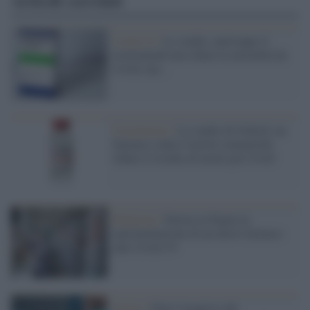
Articoli correlati
Covid-19 /
Lo studio: purtroppo il ​
tocilizumab non riduce la mortalità da
Covid, ma...
Coronavirus /
Lo studio di Oxford: un
farmaco contro l'artrite reumatoide
riduce il rischio di morte per Covid
Medicina /
Partita in Puglia la
sperimentazione di un nuovo farmaco
anti-Covid-19
Sicilia /
Parte l'acquisto del